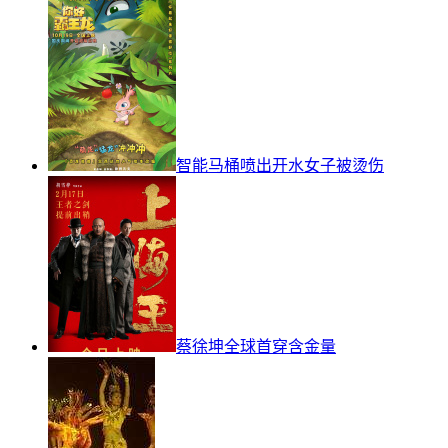
智能马桶喷出开水女子被烫伤
蔡徐坤全球首穿含金量