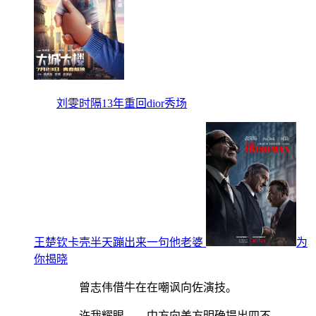
刘雯时隔13年重回dior秀场
王楚钦卡壳半天蹦出来一句他老婆
为
你揭晓
曾志伟借牛在在嘲讽向佐演技。
许我耀眼 中方向美方明确提出四不