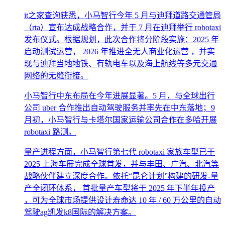
it之家查询获悉，小马智行今年 5 月与迪拜道路交通管局
（rta）宣布达成战略合作，并于 7 月在迪拜举行 robotaxi
发布仪式。根据规划，此次合作将分阶段实施：2025 年
启动测试运营， 2026 年推进全无人商业化运营 ，并实
现与迪拜当地地铁、有轨电车以及海上航线等多元交通
网络的无缝衔接。
小马智行中东布局在今年进展显著。5 月，与全球出行
公司 uber 合作推出自动驾驶服务并率先在中东落地；9
月初，小马智行与卡塔尔国家运输公司合作在多哈开展
robotaxi 路测。
量产进程方面，小马智行第七代 robotaxi 家族车型已于
2025 上海车展完成全球首发，并与丰田、广汽、北汽等
战略伙伴建立深度合作。依托“昆仑计划”构建的研发-量
产全闭环体系， 首批量产车型将于 2025 年下半年投产
，可为全球市场提供设计寿命达 10 年 / 60 万公里的自动
驾驶ag凯发k8国际的解决方案。