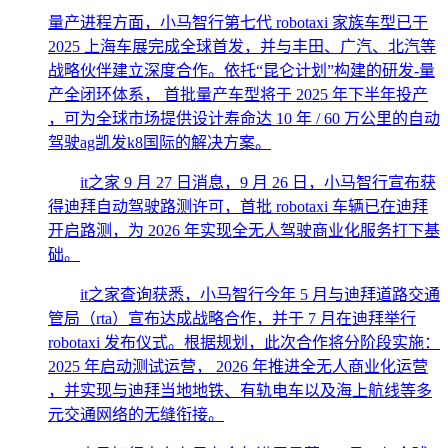
量产进程方面，小马智行第七代 robotaxi 家族车型已于
2025 上海车展完成全球首发，并与丰田、广汽、北汽等
战略伙伴建立深度合作。依托“昆仑计划”构建的研发-量
产全闭环体系， 首批量产车型将于 2025 年下半年投产
，可为全球市场提供设计寿命达 10 年 / 60 万公里的自动
驾驶ag凯发k8国际的解决方案。
it之家 9 月 27 日消息，9 月 26 日，小马智行宣布获
得迪拜自动驾驶路测许可，首批 robotaxi 车辆已在迪拜
开启路测，为 2026 年实现全无人驾驶商业化服务打下基
础。
it之家查询获悉，小马智行今年 5 月与迪拜道路交通
管局（rta）宣布达成战略合作，并于 7 月在迪拜举行
robotaxi 发布仪式。根据规划，此次合作将分阶段实施：
2025 年启动测试运营， 2026 年推进全无人商业化运营
，并实现与迪拜当地地铁、有轨电车以及海上航线等多
元交通网络的无缝衔接。