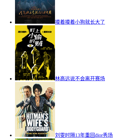
摸着摸着小狗就长大了
林高远说不会离开赛场
刘雯时隔13年重回dior秀场