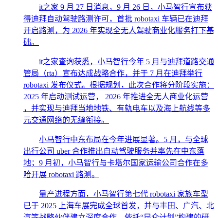
it之家 9 月 27 日消息，9 月 26 日，小马智行宣布获
得迪拜自动驾驶路测许可，首批 robotaxi 车辆已在迪拜
开启路测，为 2026 年实现全无人驾驶商业化服务打下基
础。
it之家查询获悉，小马智行今年 5 月与迪拜道路交通
管局（rta）宣布达成战略合作，并于 7 月在迪拜举行
robotaxi 发布仪式。根据规划，此次合作将分阶段实施：
2025 年启动测试运营， 2026 年推进全无人商业化运营
，并实现与迪拜当地地铁、有轨电车以及海上航线等多
元交通网络的无缝衔接。
小马智行中东布局在今年进展显著。5 月，与全球
出行公司 uber 合作推出自动驾驶服务并率先在中东落
地；9 月初，小马智行与卡塔尔国家运输公司合作在多
哈开展 robotaxi 路测。
量产进程方面，小马智行第七代 robotaxi 家族车型
已于 2025 上海车展完成全球首发，并与丰田、广汽、北
汽等战略伙伴建立深度合作。依托“昆仑计划”构建的研