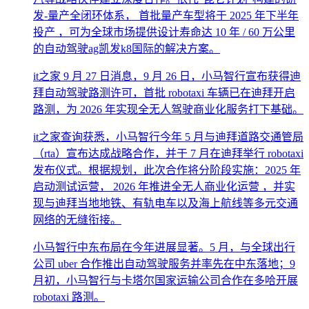
发-量产全闭环体系， 首批量产车型将于 2025 年下半年
投产 ，可为全球市场提供设计寿命达 10 年 / 60 万公里
的自动驾驶ag凯发k8国际的解决方案。
it之家 9 月 27 日消息，9 月 26 日，小马智行宣布获得迪
拜自动驾驶路测许可，首批 robotaxi 车辆已在迪拜开启
路测，为 2026 年实现全无人驾驶商业化服务打下基础。
it之家查询获悉，小马智行今年 5 月与迪拜道路交通管局
（rta）宣布达成战略合作，并于 7 月在迪拜举行 robotaxi
发布仪式。根据规划，此次合作将分阶段实施：2025 年
启动测试运营， 2026 年推进全无人商业化运营 ，并实
现与迪拜当地地铁、有轨电车以及海上航线等多元交通
网络的无缝衔接。
小马智行中东布局在今年进展显著。5 月，与全球出行
公司 uber 合作推出自动驾驶服务并率先在中东落地；9
月初，小马智行与卡塔尔国家运输公司合作在多哈开展
robotaxi 路测。