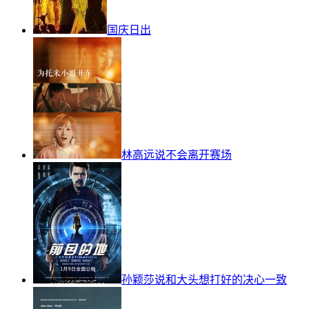
国庆日出
林高远说不会离开赛场
孙颖莎说和大头想打好的决心一致