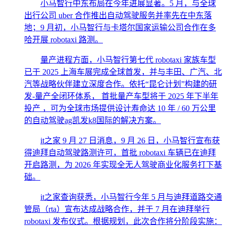
小马智行中东布局在今年进展显著。5 月，与全球
出行公司 uber 合作推出自动驾驶服务并率先在中东落
地；9 月初，小马智行与卡塔尔国家运输公司合作在多
哈开展 robotaxi 路测。
量产进程方面，小马智行第七代 robotaxi 家族车型
已于 2025 上海车展完成全球首发，并与丰田、广汽、北
汽等战略伙伴建立深度合作。依托“昆仑计划”构建的研
发-量产全闭环体系， 首批量产车型将于 2025 年下半年
投产 ，可为全球市场提供设计寿命达 10 年 / 60 万公里
的自动驾驶ag凯发k8国际的解决方案。
it之家 9 月 27 日消息，9 月 26 日，小马智行宣布获
得迪拜自动驾驶路测许可，首批 robotaxi 车辆已在迪拜
开启路测，为 2026 年实现全无人驾驶商业化服务打下基
础。
it之家查询获悉，小马智行今年 5 月与迪拜道路交通
管局（rta）宣布达成战略合作，并于 7 月在迪拜举行
robotaxi 发布仪式。根据规划，此次合作将分阶段实施：