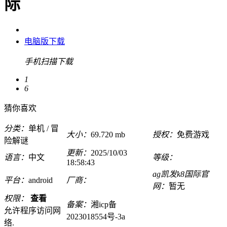
际
电脑版下载
手机扫描下载
1
6
猜你喜欢
分类：
单机 / 冒
大小：
69.720 mb
授权：
免费游戏
险解谜
更新：
2025/10/03
语言：
中文
等级：
18:58:43
ag凯发k8国际官
平台：
android
厂商：
网：
暂无
权限：
查看
备案：
湘icp备
允许程序访问网
2023018554号-3a
络.