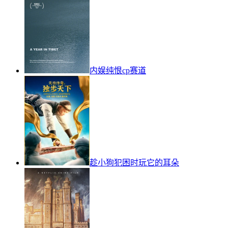
内娱纯恨cp赛道
趁小狗犯困时玩它的耳朵