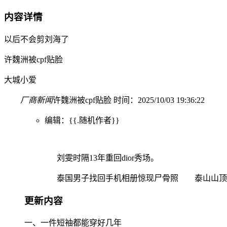
内容详情
以后不会剪刘海了
许魏洲被cpf贴脸
大城小爱
厂商新闻
许魏洲被cpf贴脸 时间：2025/10/03 19:36:22
编辑：{{.随机作者}}
刘雯时隔13年重回dior秀场。
泰国男子找回手机相册惊现尸骨照 泰山山顶宾
更新内容
一、一件短袖都能穿好几年