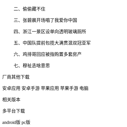
二、偷偷藏不住
三、张碧晨开场唱了我爱你中国
四、浙江一景区设单向透明玻璃厕所
五、中国队提前包揽大满贯混双冠亚军
六、鸡排哥回应被指购置多套房产
七、穆祉丞啥意思
厂商其他下载
安卓应用
安卓手游
苹果应用
苹果手游
电脑
相关版本
多平台下载
android版
pc版