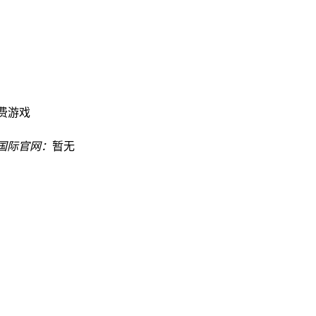
费游戏
8国际官网：
暂无