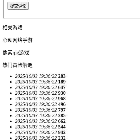
提交评论
相关游戏
心动网络手游
像素rpg游戏
热门冒险解谜
2025/10/03 19:36:22
283
2025/10/03 19:36:22
189
2025/10/03 19:36:22
647
2025/10/03 19:36:22
930
2025/10/03 19:36:22
968
2025/10/03 19:36:22
496
2025/10/03 19:36:22
797
2025/10/03 19:36:22
285
2025/10/03 19:36:22
662
2025/10/03 19:36:22
544
2025/10/03 19:36:22
942
2025/10/03 19:36:22
232