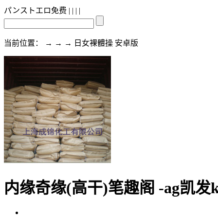
パンストエロ免费
| | | |
当前位置： → → → 日女裸體操 安卓版
内缘奇缘(高干)笔趣阁 -ag凯发