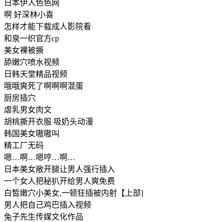
日本伊人色色网
啊 好深林小喜
怎样才能下载成人影院看
和泉一织官方cp
美女裸被撅
舔嫩穴喷水视频
日韩天堂精品视频
哦哦爽死了啊啊啊混蛋
厨房插穴
虐乳男女肉文
胡桃撕开衣服 吸奶头动漫
韩国美女嗷嗷叫
精工厂无码
嗯…啊…嗯哼…啊…
日本美女敞开腿让男人强行插入
一个女人把秘扒开给男人爽免费
白皙嫩穴小美女,一顿狂插被内射【上部]
男人把自己鸡巴插入视频
兔子先生传媒文化作品