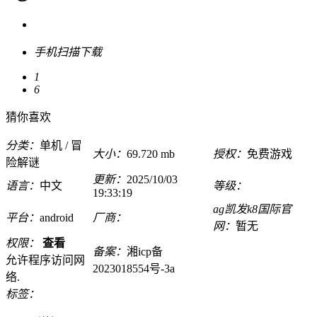
手机扫描下载
1
6
猜你喜欢
分类：
单机 / 冒
大小：
69.720 mb
授权：
免费游戏
险解谜
更新：
2025/10/03
语言：
中文
等级：
19:33:19
ag凯发k8国际官
平台：
android
厂商：
网：
暂无
权限：
查看
备案：
湘icp备
允许程序访问网
2023018554号-3a
络.
标签：