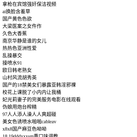
拿枪在宾馆强奸保洁视频
ai换脸含羞草
国产黄色色欲
大梁医案之女仵作
久色大香蕉
南京华静是谁的女儿
热热色亚洲性爱
乱操暴交
操喷水91
欧日韩老熟女
山村风流胡秀英
国产的18禁美女们暴露亚韩淫邪祼
校花上课脱了小内内让我桶
妃光莉妻子的完美服务电影在线观看
伪娘用炮台榨精
97人人添人澡人人爽超碰
美女色诱喷水啪啪cableav
x8x8国产麻豆色呦呦
18.19dddxxxsm重口味调教