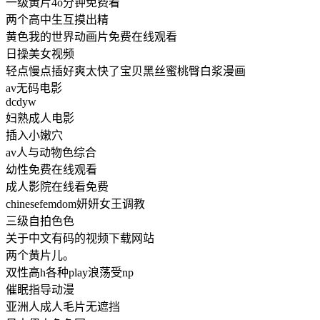
一级黄片4o分钟免费看
两个高中生互摸出精
黄色我的世界动画片免费在线观看
日操美女视频
轻点慢点插好爽太快了宝贝黑丝蜜桃臀白浆漫画
av无码电影
dcdyw
妇熟成人电影
插入小嫩穴
av人与动物色综合
幼性免费在线观看
成人影院在线看免费
chinesefemdom妍妍女王调教
三级自拍色色
关于中文有码的视频下载网站
两个黄片儿。
双性高h各种play浪荡受np
催眠指导动漫
亚洲人成人毛片无遮挡