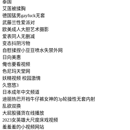
泰国
艾莲被揉胸
德国猛男gayfuck无套
武藤兰性爱派对
欧美成人大胆艺术摄影
爱表同人无删减
变态抖阴污物
自慰揉捏小豆豆喷水失禁外网
日向美惠
俺也要看视频
色尼玛天堂网
妖精视频 校园激情
久悠悠3
日本成年中文频道
迪丽热巴开裆牛仔裤女神的3p轮操性无套内射
乱欲双换
大屁股骚货在线播放
2023女英雄大尺度床戏视频
羞羞羞的小视频网站