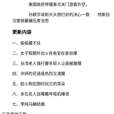
美国政府停摆景点关门游客扑空。
孙颖莎说和大头想打好的决心一致 特斯拉
汉堡销量碾压麦当劳
更新内容
一、偷偷藏不住
二、女子假期外出3c充电宝在家自爆
三、台湾老人强行要年轻人让座被踹懵
四、许妍的花语是热烈又清醒
五、趁小狗犯困时玩它的耳朵
六、多位名人自曝戴呼吸机睡觉
七、李纯马頔结婚