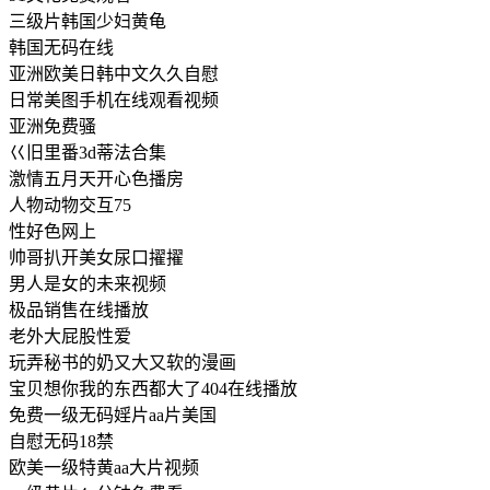
三级片韩国少妇黄龟
韩国无码在线
亚洲欧美日韩中文久久自慰
日常美图手机在线观看视频
亚洲免费骚
巜旧里番3d蒂法合集
激情五月天开心色播房
人物动物交互75
性好色网上
帅哥扒开美女尿口擢擢
男人是女的未来视频
极品销售在线播放
老外大屁股性爱
玩弄秘书的奶又大又软的漫画
宝贝想你我的东西都大了404在线播放
免费一级无码婬片aa片美国
自慰无码18禁
欧美一级特黄aa大片视频