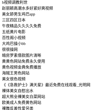
h视频调教利世
赵丽颖高潮水多好紧好爽视频
美女舔男生鸡巴app
三区四区日本
午夜精品久久久久免费
五纸黄片电影
百性阁小视频
大鸡巴操小bb
很很操网
暗房罗素借款图片清晰
黄黄色网站免费永久使用
黄色视频金典免费播放
海贼王男色网站
美女很色视频
《《急救护士》满天星》最近免费在线观看_光明网
裸体美女自慰出水
超大熊全裸美女白菜网站
欧美成人免费黄色网站
裸舞反差性爱另类