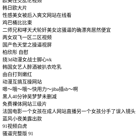
欧美性交乱伦视频
韩日欧大片
性感美女被后入爽文网站在线看
鸡巴桶比比東
二师兄和哮天犬轮奸美女这骚逼的确漂亮居然便宜
两女双飞一区二区视频
国产色天堂之操逼视屏
柏欣彤 自慰
挠3d动漫女战士脚心vk
韩国女艺人醉酒被扒衣吃乳
由白打到嫩红
动漫互搞互操网站
嗯～哦～哦～快用力～jiba插sb～啊
黑人40分钟吴梦梦未删减
免费裸体网站三级片
法国电影一个女孩在成人网站直播另一个女孩分手了误入镜头
蓝风小夜美露出款
91视频白虎
骚逼完整版 91