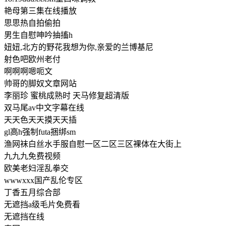
艳母第三集在线播放
思思热自拍偷拍
男生自慰呻吟抽搐h
妞妞,北方的野花我想为你,亲爱的兰博基尼
射色吧欧州老付
啊啊啊嗯呃文
帅哥的脚奴文章网站
李丽珍 蜜桃成熟时 天马修复超清版
双马尾av中文字幕在线
天天色天天摸天天插
gl高h强制futa捆绑sm
渔网袜白丝水手服自慰一区二区三区裸体在大街上
九九九免费视频
欧美老妇淫乱拳交
wwwxxx国产乱伦专区
丁香五月综合部
无遮挡a级毛片免费看
无遮挡在线