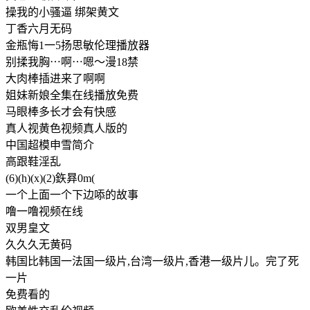
操我的小骚逼 绑架黄文
丁香六月无码
金瓶悔1一5扬思敏伦理播放器
别揉我胸⋯啊⋯嗯～漫18禁
大肉棒插进来了啊啊
姐妹新娘全集在线播放免费
马眼棒多长才会有快感
真人视黄色视频真人版的
中国超模申雪简介
高跟鞋淫乱
(6)(h)(x)(2)鉃昪0m(
一个上面一个下边㖭的故事
噜一噜视频在线
双男皇文
久久久无黄码
韩国比韩国一法国一级片,台湾一级片,香港一级片儿。完了死
一片
免费看的