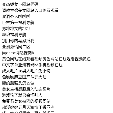
变态拨萝卜网站代码
调教牲感美女网站入口免费观看
双洞齐入啪啪啪
巨根第一福利导航
男坤坤女的坤坤
琳琅福利导航
别用你的马屌插我
亚洲激情网二区
japanese网站裸肉h
黄色网站在线观看视频黄色网站在线观看视频黄色
中文字幕亚州有码hd手机视频在线
成人毛片18男人毛片免小说
色哟哟麻豆国产斗罗大陆
硬的蘑菇头怎么做
美女主播翘股后入动态图片
游戏输了就只会怪别人
免费看美女被糟的视频网站
动漫婷婷五月天激情丁香亚洲