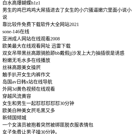
白水高爆蝴蝶h1z1
男生的鸡巴鸡鸡大屌插进去了女生的小穴骚逼嫩穴里面小说小
说
靠比较件免费下载软件大全网站2021
sone-146在线
亚洲成人网站在线观看2008
欧美最大在线观看网址 迅雷下载
双女吊带黑丝高跟骑脸舔bb戴假jj沙发上大力抽插很是诱惑
粉嫩无毛水多在线播放
丝袜高跟美女操屄
触手扒开女生内裤作文
岛国av日韩x站在线导航
外网3d黄色视频在线观看
穿越风流黄容
女生和男生一起怼怼怼怼怼30分钟
欧美白种美女屄毛黑又多
新倾国倾城
一个女演员被抱着突然被绑匪脱衣服表情包
女子免费让男子操30分钟。