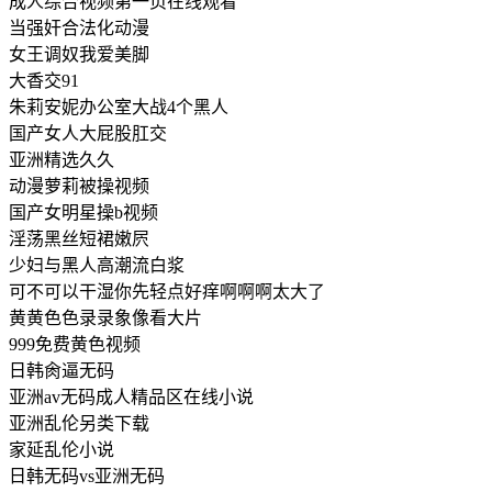
成人综合视频第一页在线观看
当强奸合法化动漫
女王调奴我爱美脚
大香交91
朱莉安妮办公室大战4个黑人
国产女人大屁股肛交
亚洲精选久久
动漫萝莉被操视频
国产女明星操b视频
淫荡黑丝短裙嫩屄
少妇与黑人高潮流白浆
可不可以干湿你先轻点好痒啊啊啊太大了
黄黄色色录录象像看大片
999免费黄色视频
日韩肏逼无码
亚洲av无码成人精品区在线小说
亚洲乱伦另类下载
家延乱伦小说
日韩无码vs亚洲无码