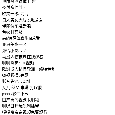
迪丽热巴裸体 自慰
夜射噜胖胖b
欧美一级a高清
白人美女大屁股毛茸茸
伴郎试车准新娘
色农村骚货
高h浪荡体育生bl总受
亚洲午夜一区
激情小说qvcd
动漫人物被靠在线观看
啊啊啊高h 91视频
欧洲成人精品欧洲一级特黄乱
69视频操b色网
影音先锋av网址
女儿 继父 丰满 打屁股
pxxxx软件下载
国产肏的视频未删减
啊嗯日死我嗯啊插我
噗噗噗亲亲视频免费观看