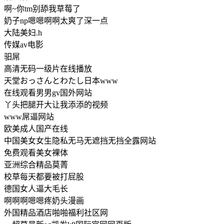
啊~你tm别舔我草莓了
奶子np嗯嗯啊啊太爽了深一点
大陆美妇.h
传媒av电影
驲屌
高清无码一级片在线播放
天堂おっさんとわたし日本www
在线观看男男gv国外网站
丫头把腿开大让我添添的视频
www屌逼网站
欧美成人国产在线
中国美女女生隐私无马无遮挡无挡全露网站
免费观看美女裸体
亚洲综合精品莫菁
校草每天都要被打屁股
德国女人逼大毛长
啊啊啊嗯嗯疼奶头漫画
外国精品酒店啪啪福利社区网