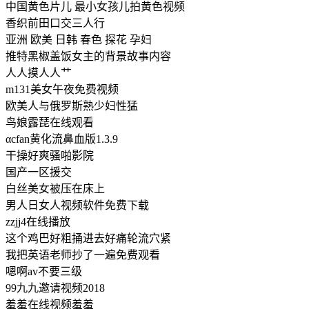
中国黄色片儿 最小女孩儿拍黄色视频
香织前田口交三人行
亚洲 欧美 日韩 春色 探花 孕妇
推特黑椒盖饭女主的背景故事内容
人人摸人人艹
m131美女午夜免费视频
欧美人与俄罗斯熟少妇性猛
鸟娘露琵在线观看
αcfan黄化流鼻血版1.3.9
干操好爽骚啪影院
国产一区援交
白丝美女被压在床上
男人日女人视频软件免费下载
zzjj4在线播放
这个鸡巴好粗捅进去好痛轮流穴紧
我把英语老师抄了一遍免费观看
嗯啊av不要三级
99九九邀请视频2018
羞羞在线视频羞羞