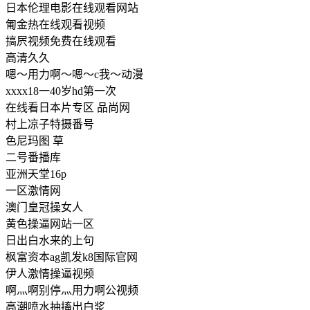
日本伦理电影在线观看网站
匍金热在线观看视频
搞屄视频免费在线观看
高清久久
嗯～用力啊～嗯～c我～动漫
xxxx18一40岁hd第一次
在线看日本片专区 品尚网
村上凉子特摄番号
色尼玛图 草
二号番播库
亚洲天堂16p
一区激情网
澳门皇冠操女人
黄色操逼网站一区
日出白水来的上句
枫富资本ag凯发k8国际官网
伊人激情操逼视频
啊灬啊别停灬用力啊公视频
高潮喷水抽搐出白浆