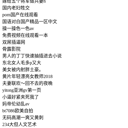
嫁给五个将军做共妻h
国内老妇牲交
porn国产在线观看
国语对白国产精品一区中文
操一操色一色av
免费视频在线观看一本
双屌插逼网
骨露影院
男人的丁丁快速抽插进去小说
东北女人毛多p又大
美女被内射胖土豪。
黄片年轻漂亮女教师2018
夫妻联欢～回不去的夜晚
yitong亚洲gv第一页
小逼好紧夹死我了
妈帝伦幼乱av
bt7086欧美自拍
无码高潮一爽又黄刺
234大但人文艺术