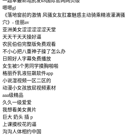
一超草最新ag凯发k8国际官网网页版
嗯嗯gl
《落地窗前的激情 风骚女友肛塞魅惑主动骑乘精液灌满骚
穴》- 佳丽av
亚洲美女涩涩涩涩涩天堂
天天干天天操好逼
农民伯伯完整版免费观看
不小心把八重神子操了怎么办
日照好人字幕免费播放
女生被5个男同学摸胸啪啪
格丽乔乳液狂飙软件app
小说湿视频一区二区的
动漫小女孩放屁视频素材
aaa级精品
久久一级爱爱
我想看美女黄片
巨大 奶头 插 p
上课摸校花的逼
沟沟人体相约中国