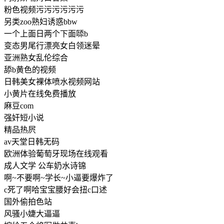
粉色视频污污污污污污
另类zoo熟妇诱惑bbw
一个上面日两个下面𠻹b
变态男尾行漂亮女白领迷晕
亚洲熟女乱伦综合
舔b黄色的视频
日韩美女裸体喷水视频网站
小黄片在线免费播放
麻豆com
强奸短小说
精品热屄
av天堂日韩无码
欧洲体验葡萄牙现场在线观看
成人文学 公车奶水诗锦
啊~不要啊~学长~小逼要爆炸了
c死了啊哈宝宝腰好会扭c口述
国外偷拍色站
风骚小婕大逼逼