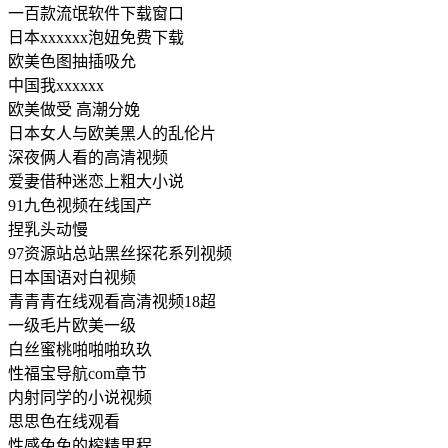
一百款流氓软件下载窗口
日本xxxxxx泡妞免费下载
欧美色图抽插吸允
中国我xxxxxx
欧美做受 高潮分娩
日本女人与欧美黑人的乱伦片
深夜俩人看的高清视频
爱妻借种迷恋上粗大小说
91九色视频在线国产
捏乳头动慢
97资源站总站黑丝探花系列视频
日本国语对白视频
青青青在线观看高清视频18超
一级毛片欧美一级
白丝蜜桃啪啪啪玖玖
性福宝导航com章节
内射同学的小说视频
思思色在线观看
性感兔兔的榨精里程