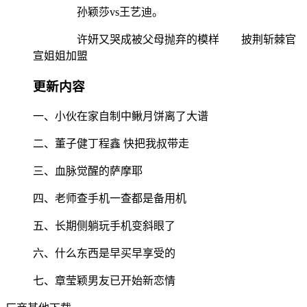
孙颖莎vs王艺迪。
许妍又哭成被父母抛弃的模样 披荆斩棘官
宣姐姐加盟
更新内容
一、小伙在家自制中鳅月饼离了大谱
二、董子健丁程鑫 快把我叔带走
三、血脉觉醒的萨摩耶
四、老师查手机一查都是备用机
五、长期侧躺玩手机变斜眼了
六、什么东西是早买早享受的
七、章莹颖男友已开始新恋情