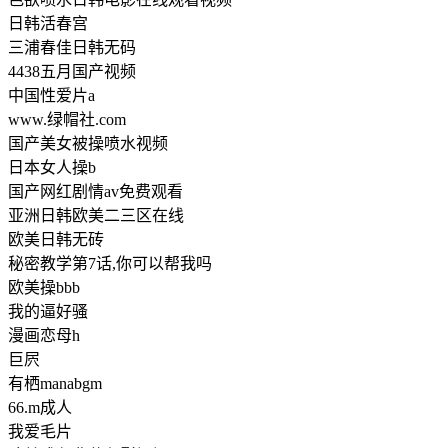
日韩活春宫
三浦春佳日韩无码
4438五月国产视频
中国性爱片a
www.绿帽社.com
国产美女被操喷水视频
日本女人操b
国产网红剧情av免费观看
亚洲日韩欧美二三区在线
欧美日韩无砖
秘密教学第7话,你可以帮我吗
欧美操bbb
我的逼好骚
漫画恋母h
巨屄
有栖manabgm
66.m成人
我爱毛片