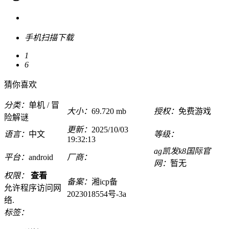
手机扫描下载
1
6
猜你喜欢
分类：
单机 / 冒
大小：
69.720 mb
授权：
免费游戏
险解谜
更新：
2025/10/03
语言：
中文
等级：
19:32:13
ag凯发k8国际官
平台：
android
厂商：
网：
暂无
权限：
查看
备案：
湘icp备
允许程序访问网
2023018554号-3a
络.
标签：