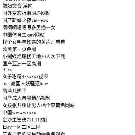
媚妇交合 淫肉
国外变态折磨阴唇网站
国产新婚之夜videosex
啊啊啊嗯嗯嗯多男插一女
中国体育生gary网站
找个女明星操逼的黄片儿看看
欧美第一页色图
小蝴蝶烂尾楼工地30人次下载
国产亚洲一区高潮
91xx
女子㓔精97xxxxx视频
fuck泰国人妖骚逼tube
凤清儿奶子
国产成人自啪精品视频
女孩张开腿让男人桶个爽黄色网站
中国wwwwxxxx
金沙主管德711.112扣
日av一区二区三区
三百日元的交易动画免费观看