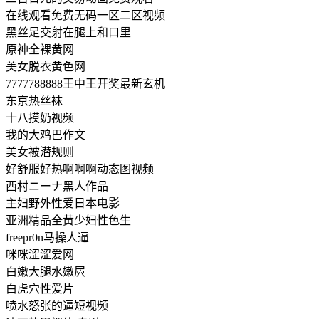
在线观看免费无码一区二区视频
黑丝足交射在腿上和口里
原神全裸黄网
美女脱衣黄色网
7777788888王中王开奖最新玄机
东京热丝袜
十八摸奶视频
我的大鸡巴作文
美女被潜规则
好舒服好热啊啊啊动态图视频
西村ニーナ黑人作品
主妇野外性爱日本电影
亚洲精品全黄少妇性色生
freepr0n马操人逼
咪咪涩涩爱网
白嫩大腿水嫩屄
白虎穴性爱片
喷水怒张的逼短视频