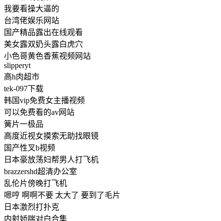
我要看操大逼的
台湾佬娱乐网站
国产精品露出在线观看
美女露双奶头露白虎穴
小色哥黄色香蕉视频网站
slipperyt
高h肉超市
tek-097下载
韩国vip免费女主播视频
可以免费看的av网站
簧片一极品
高度近视女摸索无助找眼镜
国产性叉b视频
日本豪放荡妇帮男人打飞机
brazzershd超清办公室
乱伦片傍晚打飞机
嗯哼 啊啊不要 太大了 要到了毛片
日本激烈打扑克
内射娇喘对白合集