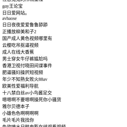
gαy王论宝
日日爱网站。
avhaose
日日夜夜爱爱鲁鲁舔舔
正播放柳美和子2
国产成人黄色视频哪里有
云樱吃吊抠逼视频
成人在线大香蕉
男士穿女牛仔裤尴尬吗
香港卫视付晓田间谍事件
肥逼骚妇操屄短视频
年少不知熟女败火88av
欧美性爱福利导航
十八禁白丝av小鸟酱足交
嗯嗯啊不要嗯啊操死你小骚货
雅尔贝德本子
小雄色色啊啊啊啊
毛片毛片我找你
色欲喷水日韩电影在线观看视频