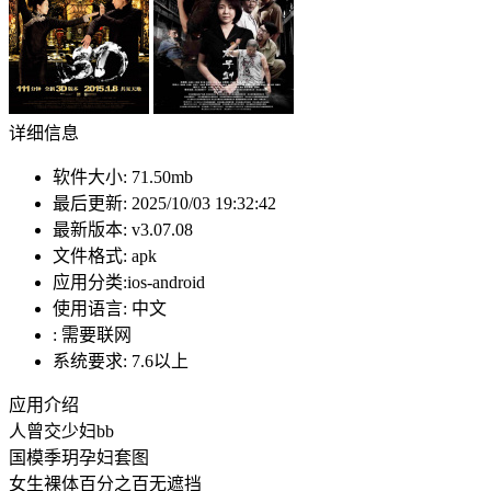
详细信息
软件大小:
71.50mb
最后更新:
2025/10/03 19:32:42
最新版本:
v3.07.08
文件格式:
apk
应用分类:ios-android
使用语言:
中文
:
需要联网
系统要求:
7.6以上
应用介绍
人曾交少妇bb
国模季玥孕妇套图
女生裸体百分之百无遮挡