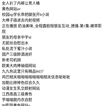
女人扒了内裤让男人桶
黄色网站av
校园np学长乖把腿张开h小说
大棒子插进去内射视频
正在播放 奶油美味_全程露脸陪狼友互动_撩骚-第1集-嫩草影
院
朋友的母亲中字id
尤妮丝自慰出水
私处流下蜜汁小说
国产三级醉酒迷奸
新老司机网
欧美大肉棒抽插网站
九九热这里只有精品8437
鸡巴相关啪啪啪啪啪啪啪相关信息呲呲呲
加勒比婷婷色综合久久
动漫女生乳交颜射网站
江西南昌三级黄色
芋喵喵脱内衣自慰
99影院黄色网站a