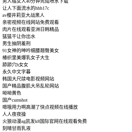
男人㮑女人40分钟完成喷水下载
让人下面流水的hhh17c
av樱井莉亚大战黑人
亲密视频在线网站免费观看
肉片在线观看亚洲日韩精品
猛猛干让你出水
男生抽阴羞刑
91女神的呻吟细腰翘臀美女
椿织里美爆乳女子大生
舔舔穴h女女
永久中文字暮
韩国大尺牍电影视频网站
国产精品腹肌大吊乱轮网站
呦呦黄色
国产cumshot
嗯哦用力啊高潮了快点视频在线播放
人人夜夜操
火狼动漫ag凯发k8国际官网在线观看免费
刻晴甘雨乳液