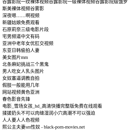
谷露影院一纹裸体视频谷露影院一级裸体视频谷露影院级饿罗
斯美裸体视频谷雾影
深夜嗯……啊视频
新疆姑娘免费观看
石原莉奈三级电影片段
宅男频道中文有码
亚洲中老年女优肛交视频
东亚日韩偷拍人妻
美女图片mm
北条麻妃挑战三个黑鬼
男人吃女人乳头图片
女奴塞逼调教自拍
假肢一般能用几年
网站视频黄色亚洲
春色影音先锋
电影_雪场女孩_hd_高清快播完整版免费在线观看
揉搓奶头不可以肉缝湿润小穴高潮不可以强迫
人人要人人色视频
熙公主夫妻sm性奴 - black-porn-movies.net