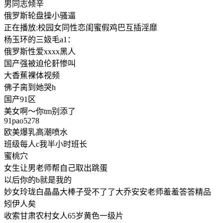
男同志倾辛
俄罗斯轮盘操小骚逼
正在播放:校园女同性恋闺蜜假鸡巴互插淫靡
杨玉环的三㚫毛a1：
俄罗斯性爱xxxx黑人
国产强被迫伦姧惨叫
大香蕉裸体视频
佛子脔到她哭h
国产91区
美女啊～你tm别添了
91pao5278
欧美爆乳高潮喷水
班级每人c我半小时班长
蜜桃穴
女生让男老师帮自己取出跳蛋
以后你的b就是我的
妙女玲珑白晶晶大棒子受不了了大乔安安老师羞羞答答精品
矧伊人矣
收索甘肃农村女人65岁黄色一级片