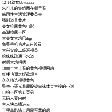
12-14幼女bbwxxxx
朱可儿的集组图在哪里看
韩国性生活管理委员会
强制道具黄片
美女拉尿黄色电影
高潮喷尿一区
大美女大鸡巴dqp
免费手机毛片aa在线看
大兴安岭二级巡视员
给妹妹疏通下水道
射啊大鸡吧嗯
1000个禁止看的黄色视频网站
红楼艳谭之婬欲观音
久久精选视频黄色
警察小哥光着屁股被白袜体育生操的小说
自拍一区第五页另
无码人妻内射
主人快点插进去
丁程鑫趴墙上用震蛋器的后