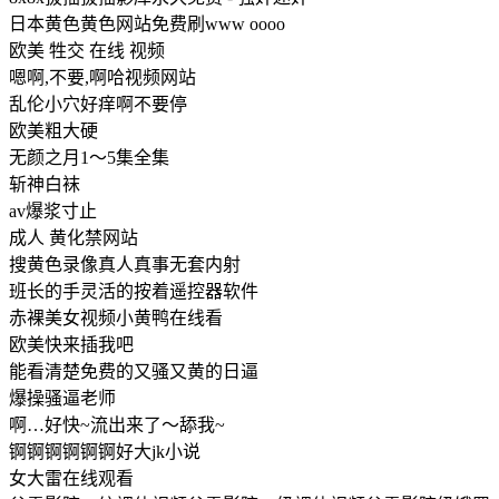
日本黄色黄色网站免费刷www oooo
欧美 牲交 在线 视频
嗯啊,不要,啊哈视频网站
乱伦小穴好痒啊不要停
欧美粗大硬
无颜之月1～5集全集
斩神白袜
av爆浆寸止
成人 黄化禁网站
搜黄色录像真人真事无套内射
班长的手灵活的按着遥控器软件
赤裸美女视频小黄鸭在线看
欧美快来插我吧
能看清楚免费的又骚又黄的日逼
爆操骚逼老师
啊…好快~流出来了～舔我~
锕锕锕锕锕锕好大jk小说
女大雷在线观看