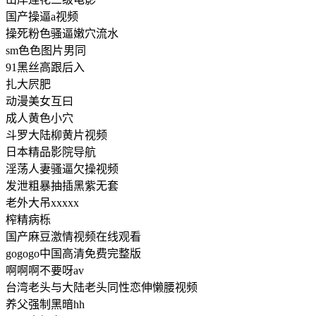
国产操逼a视频
操死粉色骚逼嫩穴流水
sm色色图片男同
91黑丝高跟后入
扎大屄肥
动漫美女互曰
成人黄色小穴
斗罗大陆柳黄片视频
日本精品影院导航
淫荡人妻骚逼欠操视频
发泄粗暴抽插黑紫无套
老外大吊xxxxx
榨精病栎
国产麻豆激情视频在线观看
gogogo中国高清免费完整版
啊啊啊不要呀av
台湾老头与大陆老头同性恋伸懒腰视频
养父强制黑暗hh