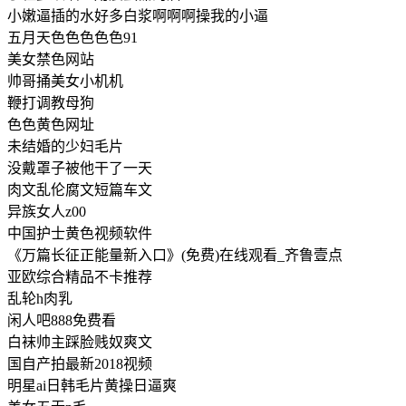
小嫩逼插的水好多白浆啊啊啊操我的小逼
五月天色色色色色91
美女禁色网站
帅哥捅美女小机机
鞭打调教母狗
色色黄色网址
未结婚的少妇毛片
没戴罩子被他干了一天
肉文乱伦腐文短篇车文
异族女人z00
中国护士黄色视频软件
《万篇长征正能量新入口》(免费)在线观看_齐鲁壹点
亚欧综合精品不卡推荐
乱轮h肉乳
闲人吧888免费看
白袜帅主踩脸贱奴爽文
国自产拍最新2018视频
明星ai日韩毛片黄操日逼爽