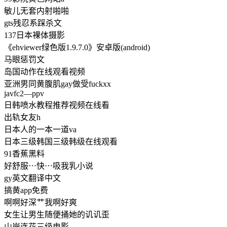
敏儿无套内射啪啪
gts残忍系踩杀文
137日本裸体摄影
《ehviewer绿色版1.9.7.0》安卓版(android)
马眼惩罚文
岛国动作在线观看视频
亚洲男同黄腹肌gay做受fuckxx
javfc2—ppv
日韩喷水教程推荐视频在线看
出轨女友h
日本人的一本一道va
日本三级韩国三级韩级在线观看
91香蕉黑料
好舒服⋯快⋯吸我乳小说
gy英文翻译中文
搞黄app免费
啊啊好深艹我啊好爽
女生让男生随便捅她的讥讥歪
山岸连花三级电影