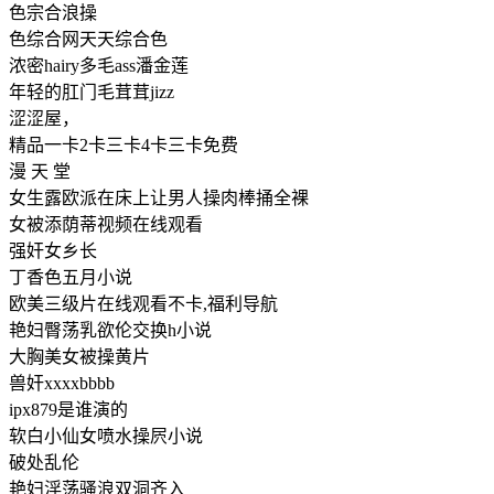
色宗合浪操
色综合网天天综合色
浓密hairy多毛ass潘金莲
年轻的肛门毛茸茸jizz
涩涩屋，
精品一卡2卡三卡4卡三卡免费
漫 天 堂
女生露欧派在床上让男人操肉棒捅全裸
女被添荫蒂视频在线观看
强奸女乡长
丁香色五月小说
欧美三级片在线观看不卡,福利导航
艳妇臀荡乳欲伦交换h小说
大胸美女被操黄片
兽奸xxxxbbbb
ipx879是谁演的
软白小仙女喷水操屄小说
破处乱伦
艳妇淫荡骚浪双洞齐入