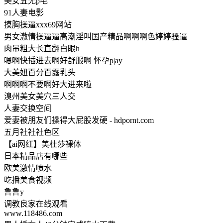
美女五无p毛
91人妻电影
摸胸操逼xxx69网站
男女激情操逼逼高潮淫叫国产精品啊啊啊色婷婷骚逼
肉吊粗大长直翻白眼h
嗯啊快插进去啊好舒服啊 怀孕p|ay
大美妞百分百露乳头
啊啊啊不要啊好大进来啦
溴州美女美穴三人交
人妻交换空间
爱妻被朋友们操得大屁股发硬 - hdpornt.com
五月社社社色区
【ai网红】美杜莎裸体
日本精品店有哪些
欧美激情喷水
吃播美食视频
鲁鲁y
调教良家在线观看
www.118486.com