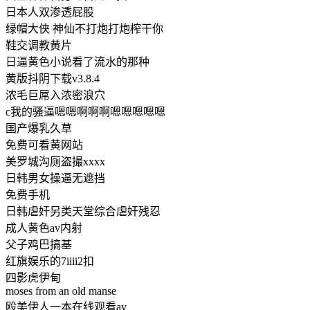
日本人双渗透屁股
绿帽大侠 神仙不打炮打炮榨干你
鞋交调教黄片
日逼黄色小说看了流水的那种
黄版抖阴下载v3.8.4
浓毛巨屌入浓密浪穴
c我的骚逼嗯嗯啊啊啊嗯嗯嗯嗯嗯
国产爆乳久草
免费可看黄网站
美罗城沟厕盗撮xxxx
日韩男女操逼无遮挡
免费手机
日韩虐奸另类天堂综合虐奸残忍
成人黄色av内射
父子鸡巴搞基
红旗娱乐的7iiii2扣
四影虎伊甸
moses from an old manse
殴美伊人一本在线观看av