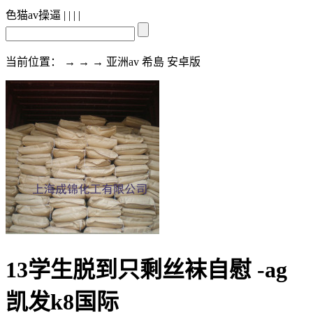
色猫av操逼
| | | |
当前位置： → → → 亚洲av 希島 安卓版
13学生脱到只剩丝袜自慰 -ag
凯发k8国际