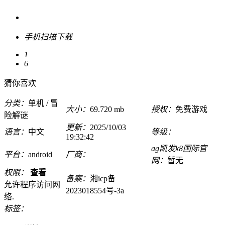
手机扫描下载
1
6
猜你喜欢
分类：
单机 / 冒
大小：
69.720 mb
授权：
免费游戏
险解谜
更新：
2025/10/03
语言：
中文
等级：
19:32:42
ag凯发k8国际官
平台：
android
厂商：
网：
暂无
权限：
查看
备案：
湘icp备
允许程序访问网
2023018554号-3a
络.
标签：