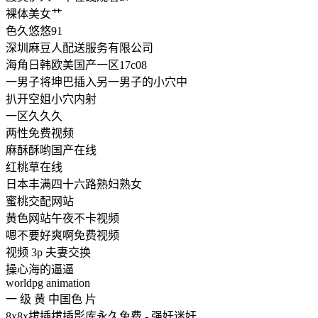
裸体美女艹
色久悠悠91
深圳麻豆人配送服务有限公司
海角日韩欧美国产一区17c08
一男子将坤巴插入另一男子的小穴中
扒开空姐小穴内射
一区久久久
两性免费视频
麻酥酥哟国产在线
红桃草在线
日本丰满四十六路熟妇熟女
蜜桃交配网站
黄色网站午夜不卡视频
嗯不要好爽啊免费视频
视频 3p 夫妻交换
操心海的逼逼
worldpg animation
一 级 黄 中国色 片
8x8x拔插拔插影库永久免费 - 强奸迷奸