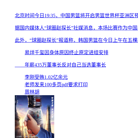
北京时间今日19:35，中国男篮将开启男篮世界杯亚洲
据国内媒体人“球圈赵探长”社媒消息，本场比赛作为中国
此外，“球圈赵探长”报道称，韩国男篮在今日上午在五
易烊千玺因身体原因终止原定进组安排
年薪435万董事长反对自己当选董事长
李刚受贿1.02亿余元
老师发来100多页pdf要求打印
周林胡