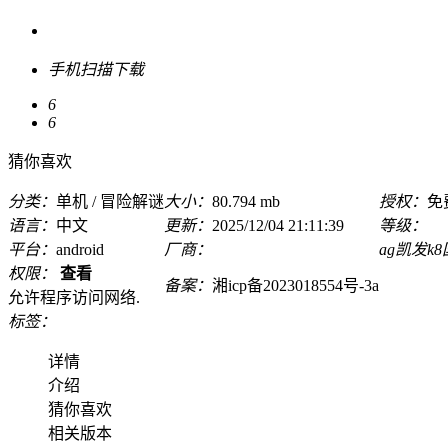
手机扫描下载
6
6
猜你喜欢
分类：
单机 / 冒险解谜
大小：
80.794 mb
授权：
免
语言：
中文
更新：
2025/12/04 21:11:39
等级：
平台：
android
厂商：
ag凯发k
权限：
查看
备案：
湘icp备2023018554号-3a
允许程序访问网络.
标签：
详情
介绍
猜你喜欢
相关版本