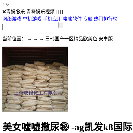
" />
❌青娱🔞乐 青㊙️娱乐视频
| | | |
网络游戏
单机游戏
手机应用
电脑软件
专题
热门排行榜
当前位置： → → → 日韩国产一区精品欧美色 安卓版
美女嘘嘘撒尿㊙️ -ag凯发k8国际