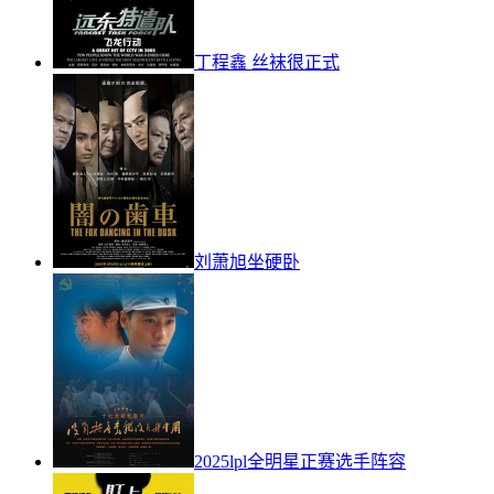
丁程鑫 丝袜很正式
刘萧旭坐硬卧
2025lpl全明星正赛选手阵容