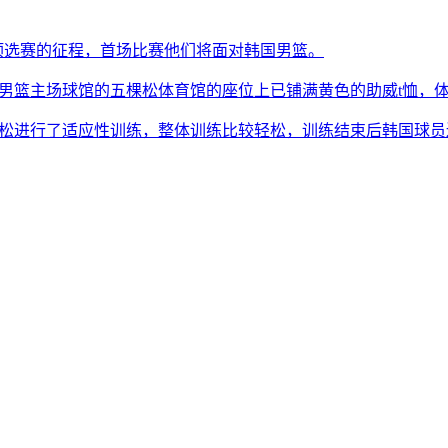
区预选赛的征程，首场比赛他们将面对韩国男篮。
男篮主场球馆的五棵松体育馆的座位上已铺满黄色的助威t恤，体
棵松进行了适应性训练，整体训练比较轻松，训练结束后韩国球员