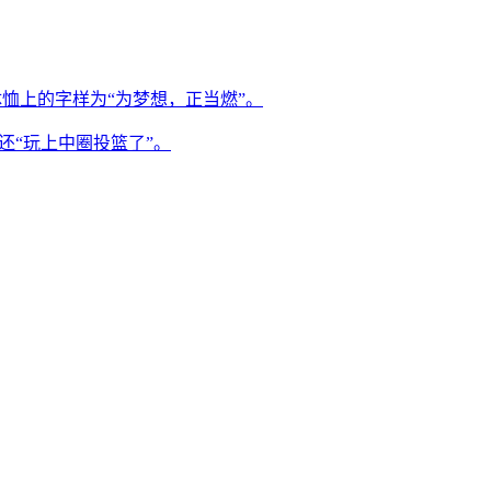
恤上的字样为“为梦想，正当燃”。
还“玩上中圈投篮了”。