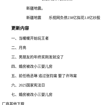
新疆地震。
新疆地震 乐视网负债238亿拟花1.8亿炒股
更新内容
一、当暖暖开始玩王者
二、月亮
三、男朋友的年终奖刚发就没了
四、婚房被改小三婴儿房
五、前任杨丞琳 追过张钧甯 娶了许玮甯
六、2025国家宪法日
七、婚房被改小三婴儿房
厂商其他下载