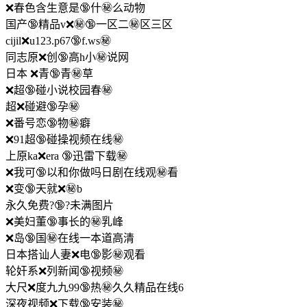
❌春色含生意是🔞什㊙️么动物
国产🔞精品v❌㊙🔞一区二㊙️区三区
cijil❌u123.p67🔞f.ws㊙️
同志原❌创🔞高h小㊙️说网
日本 ❌青🔞青㊙️草
❌超🔞碰小说校园春㊙️
超❌碰避🔞孕㊙️
❌番号恋🔞物㊙️癖
❌91超🔞碰操视频在线㊙️
上原ka❌era 🔞迅雷下载㊙️
❌我可🔞以和你做吗日剧在线观㊙️看
❌变🔞天就❌㊙️b
永久免费?🔞?未满图片
❌美妇董🔞事长的㊙️乳峰
❌岛🔞国㊙️在线一本道高清
日本搭讪人妻❌电🔞影㊙️观看
轮奸系❌列新闻🔞视频㊙️
大尺❌度九九99🔞热㊙️久久精品在线6
深夜视频❌下载🔞安装㊙️