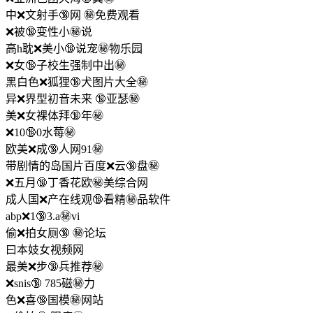
中❌文射手🔞网 ㊙️免费观看
❌被🔞变性小㊙️说
高h耽❌美小🔞说宠㊙️物乐园
❌女🔞子校生强制中出㊙️
黑白色❌狐狸🔞犬图片大全㊙️
异❌界型初音未来 🔞亚瑟㊙️
美❌女裸体拜🔞年㊙️
❌10🔞0水莓㊙️
欧美❌成🔞人网91㊙️
带剧情的岛国片百度❌云🔞盘㊙️
❌五月🔞丁香花欧㊙️美综合网
成人国❌产在线观🔞看精㊙️品软件
abp❌1🔞3.a㊙️vi
偷❌拍女厕🔞 ㊙️论坛
曰本妓女视频网
最美❌步🔞兵推荐㊙️
❌snis🔞 785磁㊙️力
色❌喜🔞国模㊙️网站