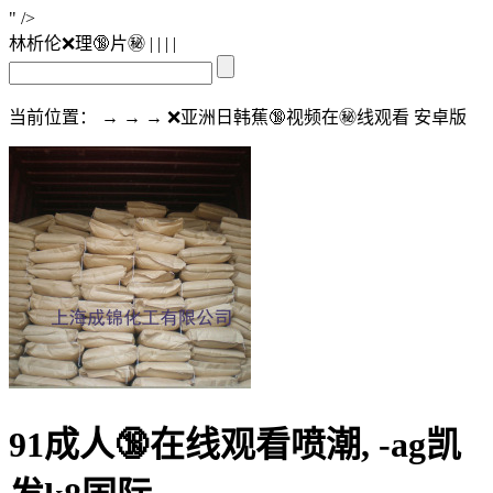
" />
林析伦❌理🔞片㊙️
| | | |
当前位置： → → → ❌亚洲日韩蕉🔞视频在㊙️线观看 安卓版
91成人🔞在线观看喷潮, -ag凯