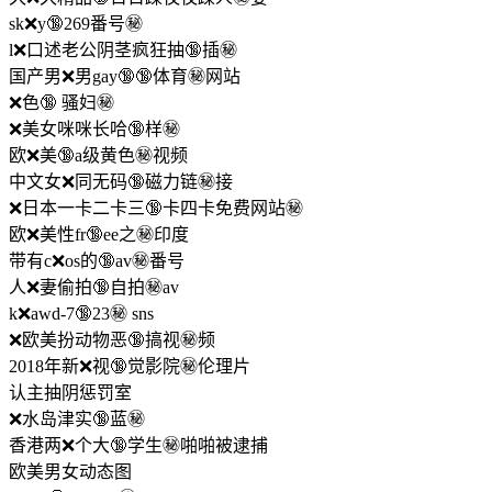
sk❌y🔞269番号㊙️
l❌口述老公阴茎疯狂抽🔞插㊙️
国产男❌男gay🔞🔞体育㊙️网站
❌色🔞 骚妇㊙️
❌美女咪咪长哈🔞样㊙️
欧❌美🔞a级黄色㊙️视频
中文女❌同无码🔞磁力链㊙️接
❌日本一卡二卡三🔞卡四卡免费网站㊙️
欧❌美性fr🔞ee之㊙️印度
带有c❌os的🔞av㊙️番号
人❌妻偷拍🔞自拍㊙️av
k❌awd-7🔞23㊙️ sns
❌欧美扮动物恶🔞搞视㊙️频
2018年新❌视🔞觉影院㊙️伦理片
认主抽阴惩罚室
❌水岛津实🔞蓝㊙️
香港两❌个大🔞学生㊙️啪啪被逮捕
欧美男女动态图