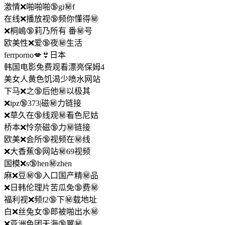
激情❌啪啪啪🔞gi㊙️f
在线❌播放视🔞频你懂得㊙️
❌桐嶋🔞莉乃所有 番㊙️号
欧美性❌爱🔞夜㊙️生活
ferrporno💋👙日本
韩国电影免费观看漂亮保姆4
美女人黄色饥渴少喷水网站
下马❌之🔞后他㊙️以极其
❌ipz🔞373|磁㊙️力链接
❌草久在🔞线观㊙️看色尼姑
桥本❌怜奈磁🔞力㊙️链接
欧美❌会所🔞视频在㊙️线
❌大香蕉🔞网站㊙️69视频
国模❌s🔞hen㊙️zhen
麻❌豆㊙️🔞入口国产精㊙️品
❌日韩伦理片苦瓜免🔞费㊙️
福利视❌频f2🔞下㊙️载地址
白❌丝兔女🔞郎被啪出水㊙️
❌亚洲色团天海🔞翼㊙️