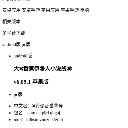
安卓应用
安卓手游
苹果应用
苹果手游
电脑
相关版本
多平台下载
android版
pc版
android版
大❌香蕉伊🔞人小说线㊙️
v6.89.1 苹果版
pc版
中文名：❌鈴🔞音番㊙️号
包名：com.naqdjrl.qbgaj
md5：tdlhstmvnnzqe2er2h