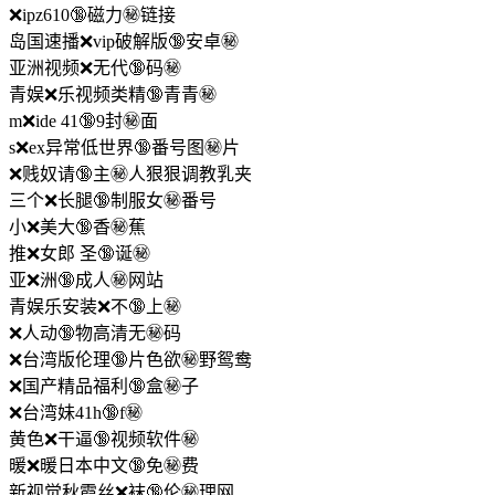
❌ipz610🔞磁力㊙️链接
岛国速播❌vip破解版🔞安卓㊙️
亚洲视频❌无代🔞码㊙️
青娱❌乐视频类精🔞青青㊙️
m❌ide 41🔞9封㊙️面
s❌ex异常低世界🔞番号图㊙️片
❌贱奴请🔞主㊙️人狠狠调教乳夹
三个❌长腿🔞制服女㊙️番号
小❌美大🔞香㊙️蕉
推❌女郎 圣🔞诞㊙️
亚❌洲🔞成人㊙️网站
青娱乐安装❌不🔞上㊙️
❌人动🔞物高清无㊙️码
❌台湾版伦理🔞片色欲㊙️野鸳鸯
❌国产精品福利🔞盒㊙️子
❌台湾妹41h🔞f㊙️
黄色❌干逼🔞视频软件㊙️
暖❌暖日本中文🔞免㊙️费
新视觉秋霞丝❌袜🔞伦㊙️理网