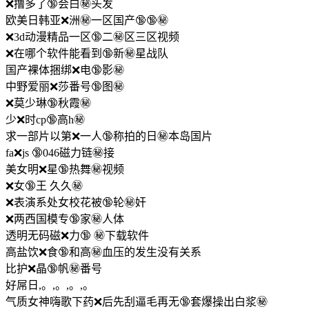
❌撸多了🔞会白㊙️头发
欧美日韩亚❌洲㊙一区国产🔞🔞㊙️
❌3d动漫精品一区🔞二㊙️区三区视频
❌在哪个软件能看到🔞新㊙️星战队
国产裸体捆绑❌电🔞影㊙️
中野爱丽❌莎番号🔞图㊙️
❌莫少琳🔞秋霞㊙️
少❌时cp🔞高h㊙️
求一部片以第❌一人🔞称拍的日㊙️本岛国片
fa❌js 🔞046磁力链㊙️接
美女明❌星🔞热舞㊙️视频
❌女🔞王 久久㊙️
❌表演系处女校花被🔞轮㊙️奸
❌两西国模专🔞家㊙️人体
透明无码磁❌力🔞 ㊙️下载软件
高盐饮❌食🔞和高㊙️血压的发生没有关系
比护❌晶🔞帆㊙️番号
好屌日,。,。,。,。
气质女神嗨歌下药❌后先刮逼毛再无🔞套爆操出白浆㊙️