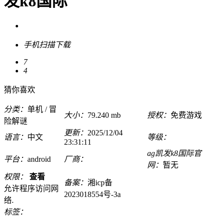
发k8国际
手机扫描下载
7
4
猜你喜欢
分类：
单机 / 冒
大小：
79.240 mb
授权：
免费游戏
险解谜
更新：
2025/12/04
语言：
中文
等级：
23:31:11
ag凯发k8国际官
平台：
android
厂商：
网：
暂无
权限：
查看
备案：
湘icp备
允许程序访问网
2023018554号-3a
络.
标签：