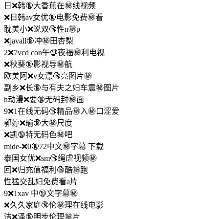
日❌韩🔞大香蕉在㊙️线视频
❌日韩av女优🔞电影免费㊙️看
耽美小❌说双🔞性n㊙️p
❌javall🔞冲㊙️田杏梨
2❌7vcd con午🔞夜福㊙️利电视
❌秋葵🔞影视导㊙️航
欧美阿❌v女漂🔞亮图片㊙️
副乡❌长🔞与有夫之妇车震㊙️图片
h动漫❌要🔞无码封㊙️面
9❌1在线无码🔞精品㊙️入㊙️口涩爱
郭婷❌瑜🔞大㊙️尺度
❌凯🔞特无码色㊙️吧
mide-❌0🔞72中文㊙️字幕 下载
泰国女优❌sm🔞绳虐视频㊙️
回❌归充值福利🔞酷㊙️跑
性猛交乱妇免费看a片
9❌1xav 中🔞文字幕㊙️
❌久久家庭🔞伦㊙️理在线电影
洁❌泽🔞明步伦理㊙️片