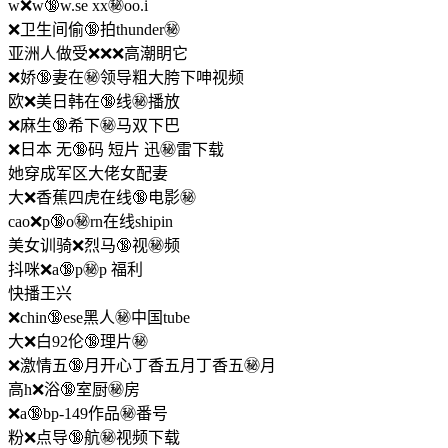
w❌w🔞w.se xx㊙️oo.i
❌卫生间偷🔞拍thunder㊙️
亚洲人做受❌❌❌高潮眀它
❌娇🔞妻在㊙️领导粗大胯下呻视频
欧❌美日韩在🔞线㊙️播放
❌麻生🔞希下㊙️马双下巴
❌日本 无🔞码 短片 迅㊙️雷下载
她穿成军区大佬女配妻
大❌香蕉四虎在线🔞电影㊙️
cao❌p🔞o㊙️rn在线shipin
美女训骑❌烈马🔞视㊙️频
抖咪❌a🔞p㊙️p 福利
快播王兴
❌chin🔞ese黑人㊙️中国tube
大❌白92伦🔞理片㊙️
❌激情五🔞月开心丁香五月丁香五㊙️月
高h❌浴🔞室厨㊙️房
❌a🔞bp-149作品㊙️番号
粉❌点导🔞航㊙️视频下载