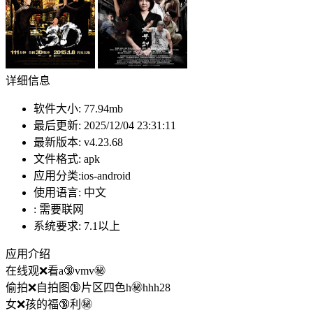
详细信息
软件大小:
77.94mb
最后更新:
2025/12/04 23:31:11
最新版本:
v4.23.68
文件格式:
apk
应用分类:ios-android
使用语言:
中文
:
需要联网
系统要求:
7.1以上
应用介绍
在线观❌看a🔞vmv㊙️
偷拍❌自拍图🔞片区四色h㊙️hhh28
女❌孩的福🔞利㊙️