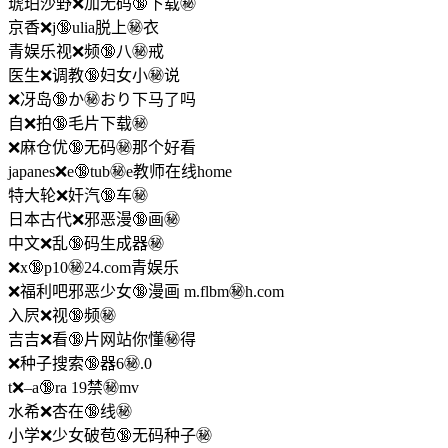
琥珀沙野❌加无码🔞下载㊙️
京香❌j🔞ulia脱上㊙️衣
青娱乐视❌频🔞八㊙️戒
医生❌调教🔞妇女小㊙️说
❌冴岛🔞か㊙️おり下马了吗
自❌拍🔞毛片下载㊙️
❌麻仓优🔞无码㊙️那个好看
japanes❌e🔞tub㊙️e教师在线home
特大轮❌奸汽🔞车㊙️
日本古代❌邪恶漫🔞画㊙️
中文❌乱🔞码生成器㊙️
❌x🔞p10㊙️24.com青娱乐
❌福利吧邪恶少女🔞漫画 m.flbm㊙️h.com
入屄❌视🔞频㊙️
吉吉❌看🔞片网站你懂㊙️得
❌种子搜索🔞器6㊙️.0
t❌–a🔞ra 19禁㊙️mv
水希❌杏在🔞线㊙️
小学❌少女破苞🔞无码种子㊙️