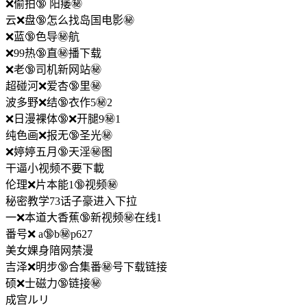
❌偷拍🔞 阳痿㊙️
云❌盘🔞怎么找岛国电影㊙️
❌蓝🔞色导㊙️航
❌99热🔞直㊙️播下载
❌老🔞司机新网站㊙️
超碰河❌爱杏🔞里㊙️
波多野❌结🔞衣作5㊙️2
❌日漫裸体🔞❌开腿9㊙️1
纯色画❌报无🔞圣光㊙️
❌婷婷五月🔞天淫㊙️图
干逼小视频不要下載
伦理❌片本能1🔞视频㊙️
秘密教学73话子豪进入下拉
一❌本道大香蕉🔞新视频㊙️在线1
番号❌ a🔞b㊙️p627
美女婐身隌网禁漫
吉泽❌明步🔞合集番㊙️号下载链接
硕❌士磁力🔞链接㊙️
成宫ルリ