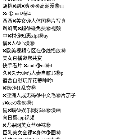
胡桃❌到❌爽🔞🔞高潮漫㊙️画
❌e🔞bod2㊙️4
西西❌美女🔞人体图㊙️片写真
蝌蚪窝❌超🔞碰免费㊙️视频
中❌村🔞知惠xfpl㊙️ay
僧❌人🔞 h漫㊙️
❌欧美视频专区在🔞线播放㊙️
美女直播邀您共赏
快手看片 ❌andr🔞oi㊙️d
久❌久无🔞码人妻自慰15㊙️p
宿舍自慰玩弄花蒂呻吟h
❌疯🔞狂乱交㊙️
❌亚洲人成无码🔞中文毛㊙️片茄子
s❌oe-9🔞68㊙️(
偷❌瞄🔞娱乐网邪恶㊙️漫画
向日葵app视频
❌尤果网美女丝🔞袜㊙️
巨乳美女全裸❌身体🔞图㊙️