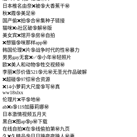
日本椎名由奈❌被🔞大香蕉干㊙️
秋❌霞🔞美足㊙️
国产偷❌拍🔞合㊙️集种子链接
猫咪❌s社区破🔞解㊙️版
美女宾❌馆开🔞房㊙️自拍
❌想猫🔞咪那样app㊙️
韩国伦理❌片🔞战争时代的性㊙️暴力
男男gay无套❌✅🔞小年㊙️轻照片
欧❌美人和动物🔞牲交视频㊙️
李丽❌莎价值521🔞元㊙️无圣光作品破解
❌超碰🔞97综㊙️合资源
❌14小萝莉大尺度🔞写㊙️真
ww18xlxx
伦理片❌平🔞地㊙️
ab❌s🔞119加藤莉娜㊙️
日本激情视频五月天
黑白❌图ap🔞p㊙️下载
在线自拍❌在🔞线偷拍第㊙️九页
久❌久精品🔞日日躁夜夜躁人㊙️妻