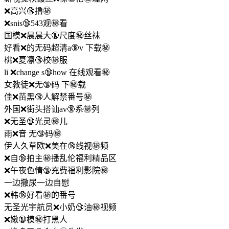
❌高兴🔞撸㊙️
❌snis🔞543观㊙️看
国模❌晨晨大🔞尺度㊙️丝袜
好看❌的无码超清a🔞v 下载㊙️
桃❌夏凛🔞校㊙️服
li ❌change s🔞how 在线观看㊙️
女教徒❌无🔞码 下㊙️载
佳❌苗黑🔞人解禁番号㊙️
外国❌街头搭讪av🔞系㊙️列
❌无圣🔞光灵㊙️儿
雨❌音 无🔞码㊙️
伊人久草欧❌美在🔞线视㊙️频
❌自🔞拍主㊙️播乱伦福利精品区
❌午夜色情🔞充费福利影院㊙️
一边撒尿一边自慰
❌韩🔞好看㊙️的番号
无圣光宇航员❌小奶🔞油㊙️视频
❌嫩🔞模㊙️打黑人