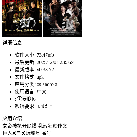
详细信息
软件大小:
73.47mb
最后更新:
2025/12/04 23:36:41
最新版本:
v0.38.52
文件格式:
apk
应用分类:ios-android
使用语言:
中文
:
需要联网
系统要求:
3.4以上
应用介绍
女帝被扒开腿爆 乳液狂飙作文
巨人❌与🔞玩㊙️具 番号