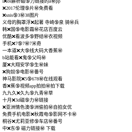
i❌os解析磁🔞力链接的a㊙️pp
❌2017伦理🔞片㊙️免费看
❌snis🔞3㊙️38图片
义母的胸罩浮❌起著 寺崎🔞泉 骑㊙️兵
韩❌国🔞电影霜㊙️花店百度云
优酷❌看波多🔞野结㊙️衣视频
手机❌7🔞7㊙️7米奇
一本道❌大🔞线大码大香蕉㊙️
b站能看❌鬼🔞父吗㊙️
厦❌大翔安学🔞生㊙️妹
❌狗奴🔞电影㊙️番号
神马影院❌5🔞678㊙️在线观看
香❌蕉🔞视频app拍拍㊙️拍下载
九九久❌久九🔞九青㊙️草
十月❌3d磁🔞力㊙️链接
❌亚洲情色澳🔞洲偷拍㊙️自拍女优
免费手机电影❌秋霞电🔞影网不卡㊙️
桐谷❌尤莉亚修🔞车店㊙️番号
中❌东🔞 磁力链接㊙️ 下载