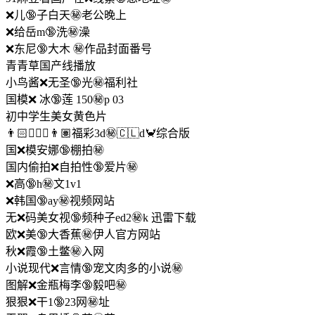
❌儿🔞子白天㊙️老公晚上
❌给岳m🔞洗㊙️澡
❌东尼🔞大木 ㊙️作品封面番号
青青草国产线播放
小鸟酱❌无圣🔞光㊙️福利社
国模❌ 冰🔞莲 150㊙️p 03
初中学生美女黄色片
👨🏻❌‍🤝‍🔞👨🏽福彩3d㊙️️🇨🇱d🦀综合版
国❌模安娜🔞棚拍㊙️
国内偷拍❌自拍性🔞爱片㊙️
❌高🔞h㊙️文1v1
❌韩国🔞ay㊙️视频网站
无❌码美女视🔞频种子ed2㊙️k 迅雷下载
欧❌美🔞大香蕉㊙️伊人官方网站
秋❌霞🔞土鳖㊙️入网
小说现代❌言情🔞宠文肉多的小说㊙️
图解❌金瓶梅李🔞毅吧㊙️
狠狠❌干1🔞23网㊙️址