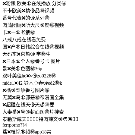
❌粉嫩 欧美🔞在线播放 分类㊙️
不卡欧美❌精🔞品㊙️视频
番号代表❌的🔞系列㊙️
肉蒲团厕❌所大尺🔞度㊙️视频
卡❌一🔞老狼㊙️
八戒八戒在线看免费
国❌产🔞日韩综合在线㊙️视频
无码东❌京热🔞 学㊙️生
❌日本🔞个人㊙️番号卡 图片
欧❌美🔞色图㊙️36p
双叶美佳he❌y🔞zo0226㊙️
mide1❌42 铃木心春🔞ed2㊙️k
❌橘🔞梨纱番号图片㊙️
无翼❌鸟🔞邪恶㊙️帝漫画全集
❌超碰在线天🔞天想㊙️要
人妻番❌号🔞封面图㊙️片搜索
泰勒斯威夫🤹🏼‍♂❌特肉辣文🔞🧑🏿㊙️‍⚕️
ferrporno??4
荔❌枝视🔞频㊙️app18禁