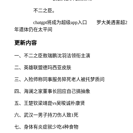
不二之臣。
chatgpt将成为超级app入口 罗大美遇害超2
年遗体仍在太平间
更新内容
一、不二之臣敖瑞鹏沈羽洁领衔主演
二、英雄联盟德玛西亚皮肤
三、入殓师称同事服务猝死老人被托梦质问
四、海澜之家董事长回应自己搞抽象
五、王楚钦梁靖崑vs吴晙诚朴康贤
六、武汉一男子持刀伤人致1死
七、身体有炎症就少吃4种食物