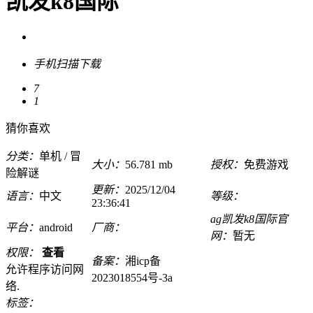
凯发k8国际
手机扫描下载
7
1
猜你喜欢
分类：
单机 / 冒
大小：
56.781 mb
授权：
免费游戏
险解谜
更新：
2025/12/04
语言：
中文
等级：
23:36:41
ag凯发k8国际官
平台：
android
厂商：
网：
暂无
权限：
查看
备案：
湘icp备
允许程序访问网
2023018554号-3a
络.
标签：