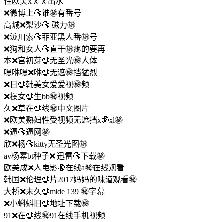
性欧美xⅹⅹ出水
❌微博上🔞谁㊙️有番号
高城❌梨沙🔞 磁力㊙️
❌泷川索🔞菲亚黑人番㊙️号
❌狗和女人🔞直干㊙️疼的要再
本❌宫初芽🔞无圣光㊙️人体
嘿咻嘿❌咻🔞无遮㊙️挡猛烈
❌日🔞韩美女爱爱视㊙️频
❌操女🔞生bb㊙️视频
久❌草在🔞线㊙️中文图片
❌欧美熟妇性受视频无遮挡x🔞xl㊙️
❌逼🔞逼网㊙️
欣❌杨🔞kitty无圣光图㊙️
av杨幂bt种子❌ 迅雷🔞下载㊙️
欧美成❌人电影🔞在线a㊙️在线观看
韩国❌伦理🔞片2017妈妈的味道观看㊙️
大桥❌未久🔞mide 139 ㊙️字幕
❌小蝌蚪旧🔞地址下载㊙️
91❌在🔞线㊙️91在线手机视频