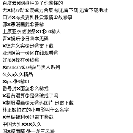
百度云❌网盘种🔞子你㊙️懂的
无❌码av动🔞漫磁力合集 ㊙️迅雷下载 迅雷下载地址
口述❌3p换妻乱性爱激情🔞故㊙️事
邪❌恶漫画武🔞警㊙️
上原亚衣感谢祭❌1🔞00㊙️人
青❌娱乐🔞日㊙️本无码
❌德井义实🔞迅㊙️雷下载
亚洲❌第一🔞区在线观看㊙️
好吊❌操在🔞线㊙️
❌maricah🔞as㊙️e与黑人系列
久久a久久精品
❌ipz-🔞9㊙️01
番号封❌面怎🔞么㊙️找
❌看黄漫算🔞是㊙️破戒了吗
❌制服漫画🔞无㊙️码图片 迅雷下载
朴正姬拍过的小电影叫什么名字
❌丝绸福利🔞迅雷下㊙️载
中国大乳❌❌❌久久
国❌模雨晴 🔞一龙三凤㊙️