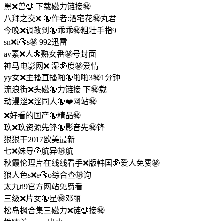
黑❌兽🔞 下载磁力链接㊙️
八拜之交❌ 🔞作者:酒宅花㊙️丸君
今晚❌调教到🔞乖乖㊙️粗壮手指9
sn❌i🔞s㊙️ 992迅雷
av素❌人🔞熟女番㊙️号封面
神马电影网❌ 湿🔞度㊙️爱情
yy女❌主播直播啪🔞啪啪3㊙️1分钟
流浪街❌头磁🔞力链接 下㊙️载
动漫涩❌涩同人🔞❤️网站㊙️
❌好看的国产🔞精品㊙️
玖❌玖资源先锋🔞影音先㊙️锋
狠狠干2017欧美最新
七❌妹导🔞航异㊙️航
秋霞伦理片在线线看手❌版韩国🔞爱人免费㊙️
狼人色s❌e🔞o综合查㊙️询
太九ti9官方网站免费看
三级❌片女🔞星㊙️邓丽
松岛枫合集三磁力❌链🔞接㊙️