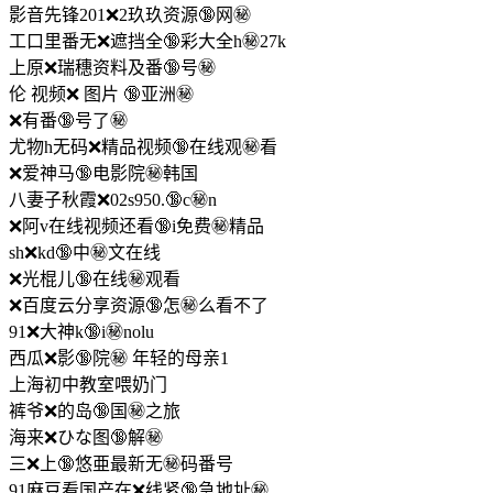
影音先锋201❌2玖玖资源🔞网㊙️
工口里番无❌遮挡全🔞彩大全h㊙️27k
上原❌瑞穗资料及番🔞号㊙️
伦 视频❌ 图片 🔞亚洲㊙️
❌有番🔞号了㊙️
尤物h无码❌精品视频🔞在线观㊙️看
❌爱神马🔞电影院㊙️韩国
八妻子秋霞❌02s950.🔞c㊙️n
❌阿v在线视频还看🔞i免费㊙️精品
sh❌kd🔞中㊙️文在线
❌光棍儿🔞在线㊙️观看
❌百度云分享资源🔞怎㊙️么看不了
91❌大神k🔞i㊙️nolu
西瓜❌影🔞院㊙️ 年轻的母亲1
上海初中教室喂奶门
裤爷❌的岛🔞国㊙️之旅
海来❌ひな图🔞解㊙️
三❌上🔞悠亜最新无㊙️码番号
91麻豆看国产在❌线紧🔞急地址㊙️