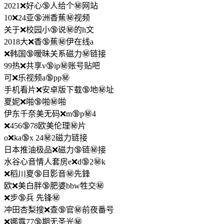
2021❌好心🔞人给个㊙️网站
10❌24亚🔞洲香蕉㊙️视频
关于❌校园小🔞说㊙️的h文
2018大❌香🔞蕉㊙️伊在线a
❌韩国🔞暧昧关系磁力㊙️链接
99热❌共享v🔞ip㊙️账号贴吧
可❌乐视频a🔞pp㊙️
手机看片❌安卓版下载🔞地㊙️址
夏妮❌啪🔞啪㊙️啪
伊东千奈美无码❌m🔞p㊙️4
❌456🔞78欧美伦理㊙️片
o❌ka🔞x 24㊙️2磁力链接
日本推油极品❌磁力🔞链㊙️接
水谷心音情人套房e❌d🔞2㊙️k
❌稻川夏🔞目影音㊙️先鋒
欧❌美白胖🔞肥婆bbw牲交㊙️
❌步🔞兵 先锋㊙️
冲田杏梨搜❌查🔞官㊙️前夜番号
❌娜露77🔞期无圣光㊙️