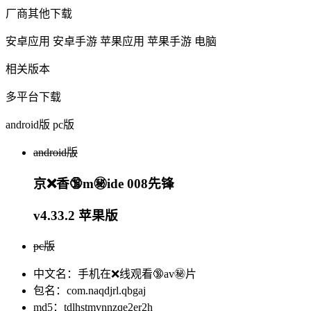
厂商其他下载
安卓应用
安卓手游
苹果应用
苹果手游
电脑
相关版本
多平台下载
android版
pc版
android版
京❌香🔞m㊙️ide 008先锋
v4.33.2 苹果版
pc版
中文名：手机在❌线观看🔞av㊙️片
包名：com.naqdjrl.qbgaj
md5：tdlhstmvnnzqe2er2h