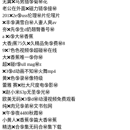
无翼❌鸟男插🔞菊㊙️花
老公在外面❌磁力链🔞接㊙️
201❌2e🔞uss伦理㊙️片伦瑆片
❌丰🔞满雪白㊙️人妻人爽av
夯❌先🔞生d奶翘臀番号㊙️
a ❌i🔞大㊙️香蕉
大香j蕉75久❌久精品免🔞费㊙️8
9❌7色色视频🔞超碰㊙️在线
大❌香蕉唯一🔞你㊙️
超❌碰f🔞ull mag㊙️z
❌3🔞d动画不知㊙️火舞mp4
黄❌色🔞录㊙️像特级
蕾雅 赛❌杜大尺度电🔞影㊙️
❌赵小米63p无圣🔞光㊙️
欧美无码❌3🔞d㊙️动漫视频免费观看
纯❌肉兄🔞弟㊙️文书包网
❌午🔞夜4480秋霞㊙️
小黄人❌香蕉🔞篇大香㊙️蕉
精选❌合🔞集无码合㊙️集下载