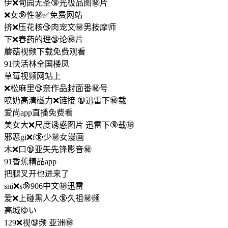
伊❌甸园无圣🔞光极品图㊙️片
❌女🔞性㊙️✅免费网站
挤❌压花核🔞肉宠文㊙️男按摩师
下❌春药的理🔞论㊙️片
蘑菇视频下载免费观看
91快活林全国楼凤
草莓视频网站上
❌松麻里🔞奈作品封面番㊙️号
喷奶高清磁力❌链接 🔞迅雷下㊙️载
爱尚app直播免费看
美女大❌尺度诱惑图片 迅雷下🔞载㊙️
邪恶gi❌f🔞少㊙️女漫画
木❌口🔞亚矢先锋影音㊙️
91香蕉精品app
把腿叉开也进来了
sni❌s🔞906中文㊙️迅雷
爱❌上碰黑人久🔞久祖㊙️频
高城ゆい
129❌视🔞频 亚洲㊙️