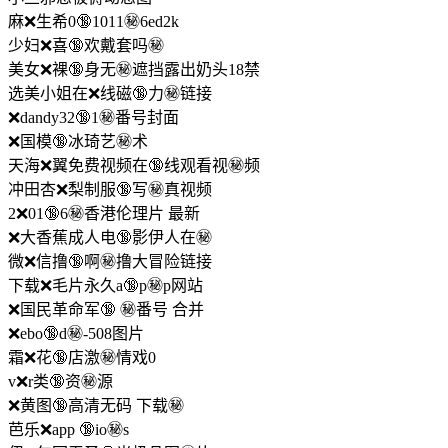
麻❌生希0🔞1011㊙️6ed2k
少妇❌喜🔞欢戴套吗㊙️
美女❌裸🔞身无㊙️遮挡露出奶头18禁
选美小姐在❌线磁🔞力㊙️链接
❌dandy32🔞1㊙️番号封面
❌国模🔞冰琦艺㊙️术
天海❌翼免费视频在🔞线观看视㊙️频
冲田杏❌梨制服🔞写㊙️真视频
2❌01🔞6㊙️香港伦理片 最新
❌大香蕉成人电🔞影伊人在㊙️
微❌信撸🔞啊㊙️撸大冒险链接
下载❌毛片永久a🔞p㊙️p网站
❌国民革命军🔞 ㊙️番号 合并
❌ebo🔞d㊙️-508图片
霜❌花🔞店激㊙️情戏0
v❌r类🔞资㊙️源
❌黄图🔞高清无码 下载㊙️
芭乐❌app 🔞io㊙️s