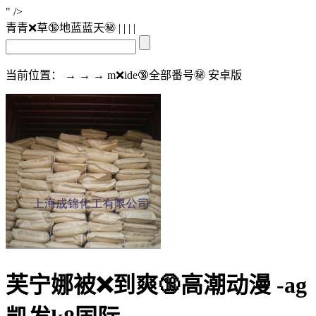
" />
青青❌草🔞地蓝蓝天㊙️
| | | |
当前位置： → → → m❌ide🔞全部番号㊙️ 安卓版
芙宁娜被❌到爽🔞高潮动漫 -ag