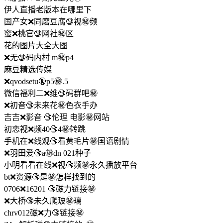
伊人直播老版本在哪里下
国产女❌同磨豆腐🔞视㊙️频
蜜❌桃官🔞网社㊙️区
花的图片大全大图
❌无🔞码内村 m㊙️p4
麻豆精选传媒
❌qvodsetu🔞p5㊙️.5
微信福利二❌维🔞码群吧㊙️
❌初音🔞未来花㊙️色衣手办
吉吉❌影音 🔞伦理 电影㊙️网站
初恋视❌频40🔞4㊙️转跳
手机在❌线观🔞看黄毛片㊙️国语剧情
❌羽田爱🔞a㊙️dn 021种子
小明看看在线❌视🔞频㊙️永久播放平台
bt❌资源🔞是㊙️怎样找到的
0706❌16201 🔞磁力链接㊙️
❌大桥🔞未久爬玻㊙️璃
chrv012磁❌力🔞链接㊙️