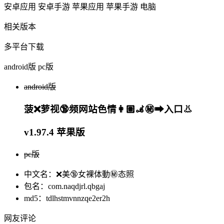
安卓应用
安卓手游
苹果应用
苹果手游
电脑
相关版本
多平台下载
android版
pc版
android版
菠❌萝视🔞频网站色情👩🏽‍🦼‍㊙️➡入口👃
v1.97.4 苹果版
pc版
中文名：❌美🔞女裸体動㊙️态照
包名：com.naqdjrl.qbgaj
md5：tdlhstmvnnzqe2er2h
网友评论