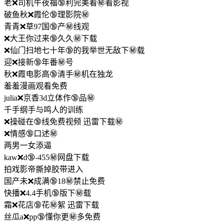
老❌司机午夜福🔞利完美看㊙️看影视
破鱼秋❌霞伦🔞理影院㊙️
青青❌草97国🔞产㊙️线观
❌大王你过来🔞久久㊙️下载
❌仙门扫地七十年🔞的我举世无敌下㊙️载
迎❌接新🔞年番㊙️号
秋❌霞电影高🔞清手㊙️机在独龙
羞羞漫画观看免费
julia❌京香3d立体作🔞品㊙️
千手纲手与鸣人的训练
❌操碰在🔞线免费视频 迅雷下载㊙️
❌情感🔞口述㊙️
两男一女添逼
kaw❌d🔞-455㊙️网盘下载
拍戏影帝撕掉胶带进入
国产未❌成满🔞18㊙️禁止免费
快播❌4.4手机🔞版下㊙️载
霜❌花店🔞花㊙️絮 迅雷下载
丝瓜a❌pp🔞懂你更㊙️多免费