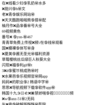
在❌线看少妇🔞乳奶㊙️水多
❌勋兴🔞h㊙️文
老❌青🔞娱乐网站㊙️
❌天天酷跑啪啪熊🔞搭㊙️配
柚月作❌品🔞番㊙️号大全
69视频黄色
番号❌ 🔞ysn-㊙️467
青青草免费上传视❌频\/在🔞线㊙️观看
国❌模裸🔞体写㊙️身
❌夏美🔞酱无圣光㊙️福利资源
草莓樱桃丝瓜绿巨人秋葵大全
闪现❌福🔞利gif㊙️t
3❌d🔞蜜🍑桃成熟㊙️时
❌水果芭🔞乐视频官㊙️网app
妈妈❌的职业🔞2 韩语中字㊙️
思思❌导航视频下载🔞软件app㊙️
韩国十九🫱🏻‍🫲❌🏿禁娇喘🔞视👨🏾‍❤‍💋㊙️‍👨🏿频
❌w🔞anz-51㊙️2无码
午❌夜🔞破解版酥酥㊙️影院