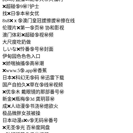
❌超碰🔞9㊙️7护士
找❌日🔞本㊙️女优
8x8❌ⅹ🔞澳门皇冠拔擦拔㊙️擦在线
伦理片❌第一🔞页㊙️ 协和影视
澳门体彩❌超碰🔞视㊙️频
大尺度吃奶做
しいな❌怜番🔞号㊙️封面
伊甸园色色色入口
❌娇喘抽搐🔞高㊙️潮
❌www.5🔞.app㊙️香蕉
日本❌科幻无🔞码 ㊙️迅雷下载
国产自拍久❌草在🔞线㊙️视频
❌优🔞木 戴眼镜的那部番号㊙️
新金❌瓶梅🔞3d 龚玥菲㊙️
成❌人动漫🔞书浇㊙️熄欲火
极品微胖女孩被操
日本动漫a❌v🔞无码㊙️番号
❌无圣🔞光 百㊙️度网盘