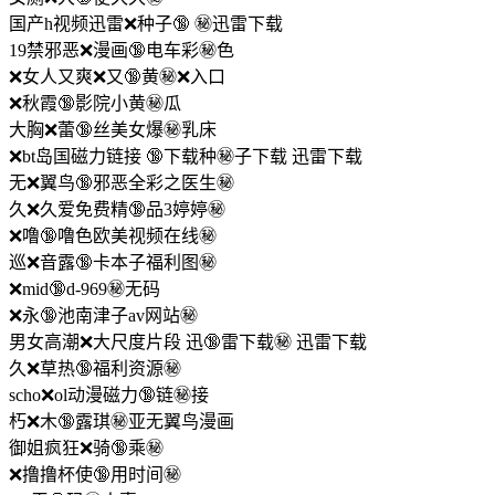
国产h视频迅雷❌种子🔞 ㊙️迅雷下载
19禁邪恶❌漫画🔞电车彩㊙️色
❌女人又爽❌又🔞黄㊙️❌入口
❌秋霞🔞影院小黄㊙️瓜
大胸❌蕾🔞丝美女爆㊙️乳床
❌bt岛国磁力链接 🔞下载种㊙️子下载 迅雷下载
无❌翼鸟🔞邪恶全彩之医生㊙️
久❌久爱免费精🔞品3婷婷㊙️
❌噜🔞噜色欧美视频在线㊙️
巡❌音露🔞卡本子福利图㊙️
❌mid🔞d-969㊙️无码
❌永🔞池南津子av网站㊙️
男女高潮❌大尺度片段 迅🔞雷下载㊙️ 迅雷下载
久❌草热🔞福利资源㊙️
scho❌ol动漫磁力🔞链㊙️接
朽❌木🔞露琪㊙️亚无翼鸟漫画
御姐疯狂❌骑🔞乘㊙️
❌撸撸杯使🔞用时间㊙️