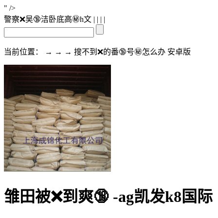
" />
警察❌吴🔞洁卧底高㊙️h文
| | | |
当前位置： → → → 搜不到❌的番🔞号㊙️怎么办 安卓版
雏田被❌到爽🔞 -ag凯发k8国际