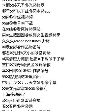
李丽❌莎无圣🔞光㊙️修罗
哪里❌可以下载🔞冈本㊙️app
❌麻🔞仓优视㊙️频
❌gif🔞番号㊙️下载
在❌线🔞看爽片㊙️网站
男❌生把困困🔞放到女生视频㊙️高
久久久ww22 loca❌lhos🔞t㊙️
❌椿爱野🔞作品㊙️番号
邪恶❌兄妹h文小丽🔞堂哥㊙️
ol高清磁力链接 迅雷❌下载🔞不了㊙️
重口❌猎奇h漫黄金🔞调㊙️教
本❌田岬201🔞6新作番㊙️号
99❌热视频这🔞里ji㊙️ba
中出しア❌ナル天文🔞部㊙️字幕
❌美女光溜溜🔞❌逼㊙️福利
上海移动崩了
a❌bp310迅🔞雷链㊙️接
看❌看屋🔞官㊙️网