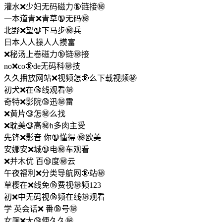
灌水❌少妇无码磁力🔞链接㊙️
一本道青❌青草🔞无码㊙️
北野❌望🔞下马步㊙️兵
日本人人操人人摸富
❌秘汤上卷磁力🔞链㊙️接
no❌co🔞de无码科㊙️技
久久播放网站❌视频怎🔞么下载视频㊙️
初犬❌在🔞线观看㊙️
奇特❌影院🔞迅㊙️雷
❌黄片🔞怎㊙️么找
❌耽美🔞高㊙️h多肉主受
先锋❌影音 你🔞懂得 ㊙️欧美
安娜安❌城🔞电㊙️车观看
❌并木优 百🔞度㊙️云
午夜福利❌分类导航网🔞站㊙️
草樱在❌线免🔞费视㊙️频123
初❌中无码视🔞频在线㊙️观看
学 英会话❌ 番🔞号㊙️
女厕❌大🔞便久久㊙️