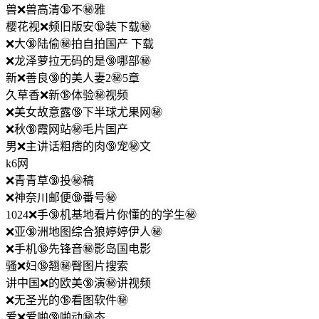
兽❌兽高清🔞不㊙️雅
樱花视❌频旧版安🔞装下载㊙️
❌大🔞陆偷㊙️拍自拍国产 下载
❌龙泽萝拉无码的是🔞哪部㊙️
新❌善良🔞的美人妻2㊙️5章
久草香❌新🔞体验㊙️视频
❌美女故意露🔞下半球尤果网㊙️
❌秋🔞霞网站㊙️毛片国产
男❌主讲话粗痞的肉🔞宠㊙️文
k6网
❌青青草🔞投㊙️稿
❌神奈川邮便🔞番号㊙️
1024❌手🔞机基地看片你懂的的学生㊙️
❌亚🔞洲地图综合狼婷婷伊人㊙️
❌手机🔞先锋音㊙️影岛国电影
骚❌妇🔞翘㊙️臀图片搜索
讲中国❌的欧美🔞演㊙️讲视频
❌无圣光的🔞看图软件㊙️
爱❌爱啪🔞啪动㊙️态