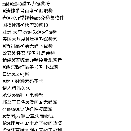
mid❌e043磁🔞力链㊙️接
❌清纯番号百度🔞贴吧㊙️
春❌水🔞堂视频app免㊙️费软件
国模❌韩🔞秋雪20㊙️18
亚洲 天堂 avtt45.c❌o🔞m㊙️
美国大尺度❌吐槽🔞综㊙️艺
❌智妍高🔞清无码下载㊙️
公交❌ 性交 轮🔞奸虐待㊙️
精绝❌古城流🔞畅免费观㊙️看
❌西宫野作品番号🔞 下载㊙️
口述❌,k🔞j㊙️
❌超🔞碰㊙️无码不卡
伊人精品久久
承认❌福利🔞电㊙️影
邪恶工口色❌漫画🔞无码㊙️
chinese❌少🔞妇性按摩㊙️
❌美团jav啊🔞算法面㊙️试
伦❌理片护🔞士夏子㊙️的热情
虎❌牙直播46期🔞天㊙️天福利