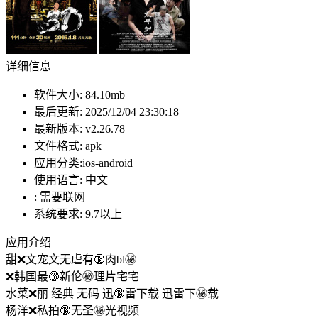
详细信息
软件大小:
84.10mb
最后更新:
2025/12/04 23:30:18
最新版本:
v2.26.78
文件格式:
apk
应用分类:ios-android
使用语言:
中文
:
需要联网
系统要求:
9.7以上
应用介绍
甜❌文宠文无虐有🔞肉bl㊙️
❌韩国最🔞新伦㊙️理片宅宅
水菜❌丽 经典 无码 迅🔞雷下载 迅雷下㊙️载
杨洋❌私拍🔞无圣㊙️光视频