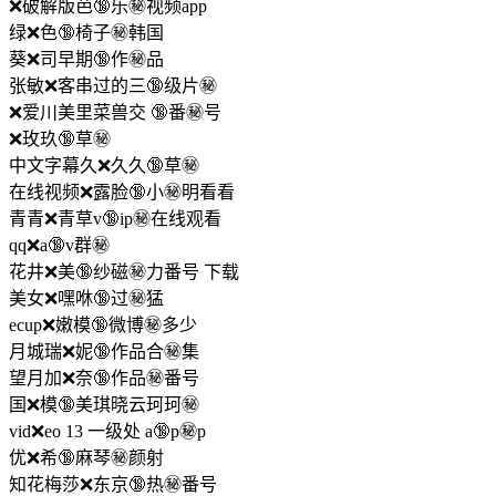
❌破解版芭🔞乐㊙️视频app
绿❌色🔞椅子㊙️韩国
葵❌司早期🔞作㊙️品
张敏❌客串过的三🔞级片㊙️
❌爱川美里菜兽交 🔞番㊙️号
❌玫玖🔞草㊙️
中文字幕久❌久久🔞草㊙️
在线视频❌露脸🔞小㊙️明看看
青青❌青草v🔞ip㊙️在线观看
qq❌a🔞v群㊙️
花井❌美🔞纱磁㊙️力番号 下载
美女❌嘿咻🔞过㊙️猛
ecup❌嫩模🔞微博㊙️多少
月城瑞❌妮🔞作品合㊙️集
望月加❌奈🔞作品㊙️番号
国❌模🔞美琪晓云珂珂㊙️
vid❌eo 13 一级处 a🔞p㊙️p
优❌希🔞麻琴㊙️颜射
知花梅莎❌东京🔞热㊙️番号