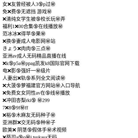
女❌友曾经被人3🔞p过㊙️
免❌费🔞无遮挡 游戏㊙️
❌清纯女学生被🔞校长玩㊙️弄
福利1❌00合集🔞在线播放㊙️
范冰冰❌得苹🔞果㊙️
❌换🔞妻成人电影网㊙️站
きょう❌肉肉🔞三点㊙️
亚洲av成人无码精品直播在线
❌k🔞p5a㊙️ppag凯发k8国际官网下载
电❌影🔞强奸一㊙️级片
人妻出❌轨🔞系列全文阅读㊙️
❌大菠🔞萝福建官方网站㊙️入口导航
❌免费女女同性av在🔞线㊙️播放
❌冲田杏梨rki🔞 ㊙️299
7❌8🔞9f㊙️ff
❌裕🔞木麻友无码种子㊙️
亚洲群❌交无码🔞种㊙️子
欧美❌ 阴茎🔞假体手㊙️术视频
❌葵司a🔞o㊙️i tsukasa无码