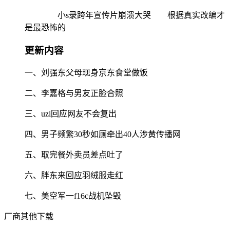
小s录跨年宣传片崩溃大哭 根据真实改编才
是最恐怖的
更新内容
一、刘强东父母现身京东食堂做饭
二、李嘉格与男友正脸合照
三、uzi回应网友不会复出
四、男子频繁30秒如厕牵出40人涉黄传播网
五、取完餐外卖员差点吐了
六、胖东来回应羽绒服走红
七、美空军一f16c战机坠毁
厂商其他下载