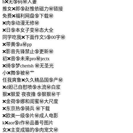
h❌无🔞码㊙️人妻
推女❌郎🔞赵惟依磁力㊙️链接
免费❌福利网盘🔞下载㊙️
❌肉🔞动漫无修㊙️
❌日🔞本女子变㊙️态大全
同学吃我❌下面作文5🔞00字㊙️
❌带黄🔞a㊙️pp
❌影音先锋禁止🔞更新㊙️
初❌音🔞未来pro㊙️jectx
❌绮🔞梦cherish ㊙️无圣光
小❌舞🔞被㊙️艹
任我爽鲁❌久久精品国🔞产㊙️
❌d妲己自慰喷🔞水流㊙️白浆
狠❌狠爱 夜夜撸 🔞狠狠㊙️干
❌金荷🔞娜和闺蜜㊙️大尺度
❌东京热🔞骑兵 ㊙️下载
❌欧美一级🔞片㊙️成人电影
k❌aor🔞i作㊙️品番号图片
女❌主变成猫的🔞肉宠文㊙️