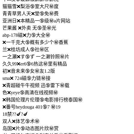
猫猫雪❌梨浴🔞室大尺㊙️度
青青草男人天❌堂🔞免㊙️费
亚洲日❌本精品一🔞级㊙️a片网站
芒果酱 ❌外卖 无🔞圣㊙️光
abp-178磁❌力🔞大全㊙️
❌一千克大🔞概有多少个㊙️香蕉
兰❌桂坊成人🔞社㊙️区
一之瀬❌す🔞ず 一之濑铃照㊙️片
久久99❌er6🔞6热这㊙️里有精品
初❌音未来🔞女㊙️友1.2版
sma❌ 724磁🔞力链㊙️接
❌青超碰牛牛视频 迅🔞雷下㊙️载
色❌yeye🔞高清在线视频㊙️
❌韩国伦理片伦理🔞电影排行榜泰国㊙️
❌番号heydouga 401🔞7 ㊙️19
18禁??🍆?🍆
双人❌体艺🔞术㊙️
岛国❌片🔞动态图片欣㊙️赏