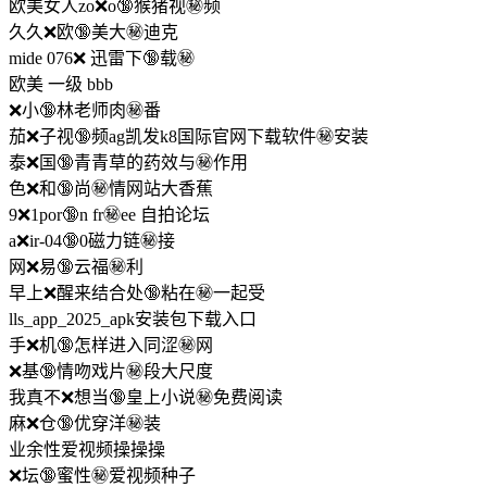
欧美女人zo❌o🔞猴猪视㊙️频
久久❌欧🔞美大㊙️迪克
mide 076❌ 迅雷下🔞载㊙️
欧美 一级 bbb
❌小🔞林老师肉㊙️番
茄❌子视🔞频ag凯发k8国际官网下载软件㊙️安装
泰❌国🔞青青草的药效与㊙️作用
色❌和🔞尚㊙️情网站大香蕉
9❌1por🔞n fr㊙️ee 自拍论坛
a❌ir-04🔞0磁力链㊙️接
网❌易🔞云福㊙️利
早上❌醒来结合处🔞粘在㊙️一起受
lls_app_2025_apk安装包下载入口
手❌机🔞怎样进入同涩㊙️网
❌基🔞情吻戏片㊙️段大尺度
我真不❌想当🔞皇上小说㊙️免费阅读
麻❌仓🔞优穿洋㊙️装
业余性爱视频操操操
❌坛🔞蜜性㊙️爱视频种子