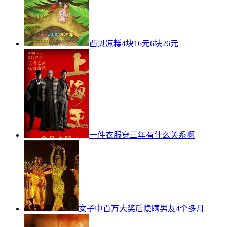
西贝凉糕4块16元6块26元
一件衣服穿三年有什么关系啊
女子中百万大奖后隐瞒男友4个多月