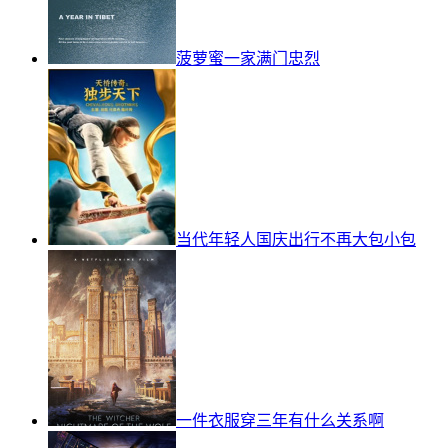
菠萝蜜一家满门忠烈
当代年轻人国庆出行不再大包小包
一件衣服穿三年有什么关系啊