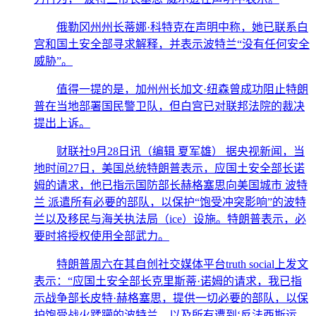
俄勒冈州州长蒂娜·科特克在声明中称，她已联系白
宫和国土安全部寻求解释，并表示波特兰“没有任何安全
威胁”。
值得一提的是，加州州长加文·纽森曾成功阻止特朗
普在当地部署国民警卫队，但白宫已对联邦法院的裁决
提出上诉。
财联社9月28日讯（编辑 夏军雄） 据央视新闻，当
地时间27日，美国总统特朗普表示，应国土安全部长诺
姆的请求，他已指示国防部长赫格塞思向美国城市 波特
兰 派遣所有必要的部队，以保护“饱受冲突影响”的波特
兰以及移民与海关执法局（ice）设施。特朗普表示，必
要时将授权使用全部武力。
特朗普周六在其自创社交媒体平台truth social上发文
表示：“应国土安全部长克里斯蒂·诺姆的请求，我已指
示战争部长皮特·赫格塞思，提供一切必要的部队，以保
护饱受战火蹂躏的波特兰，以及所有遭到‘反法西斯运