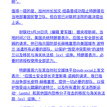
胁”。
值得一提的是，加州州长加文·纽森曾成功阻止特朗普在
当地部署国民警卫队，但白宫已对联邦法院的裁决提出
上诉。
财联社9月28日讯（编辑 夏军雄） 据央视新闻，当
地时间27日，美国总统特朗普表示，应国土安全部长诺
姆的请求，他已指示国防部长赫格塞思向美国城市 波特
兰 派遣所有必要的部队，以保护“饱受冲突影响”的波特
兰以及移民与海关执法局（ice）设施。特朗普表示，必
要时将授权使用全部武力。
特朗普周六在其自创社交媒体平台truth social上发文
表示：“应国土安全部长克里斯蒂·诺姆的请求，我已指
示战争部长皮特·赫格塞思，提供一切必要的部队，以保
护饱受战火蹂躏的波特兰，以及所有遭到‘反法西斯运
动’（antifa）和其他国内恐怖分子攻击的移民与海关执法
局（ice）设施。”