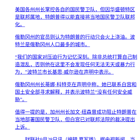
美国各州州长掌控各自的国民警卫队，但因华盛顿特区
是联邦属地，特朗普得以能直接将当地国民警卫队联邦
化。
俄勒冈州的官员则认为特朗普的行动只会火上浇油。波
特兰是俄勒冈州人口最多的城市。
“我们的国家对压迫行为记忆深刻。除非总统打算自己制
造混乱，否则他在这里不会发现任何无法无天或暴力行
为，”波特兰市长基思·威尔逊在声明中表示。
俄勒冈州州长蒂娜·科特克在声明中称，她已联系白宫和
国土安全部寻求解释，并表示波特兰“没有任何安全威
胁”。
值得一提的是，加州州长加文·纽森曾成功阻止特朗普在
当地部署国民警卫队，但白宫已对联邦法院的裁决提出
上诉。
财联社9月28日讯（编辑 夏军雄） 据央视新闻，当