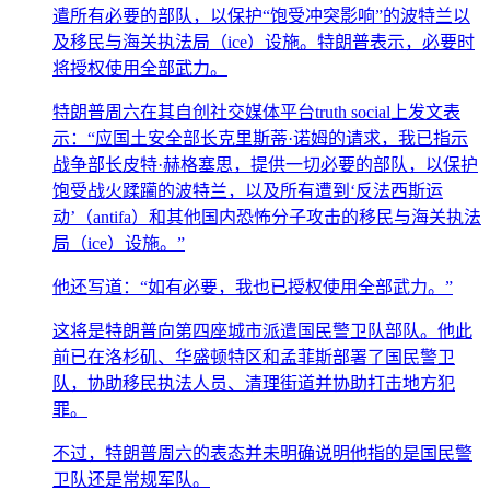
遣所有必要的部队，以保护“饱受冲突影响”的波特兰以
及移民与海关执法局（ice）设施。特朗普表示，必要时
将授权使用全部武力。
特朗普周六在其自创社交媒体平台truth social上发文表
示：“应国土安全部长克里斯蒂·诺姆的请求，我已指示
战争部长皮特·赫格塞思，提供一切必要的部队，以保护
饱受战火蹂躏的波特兰，以及所有遭到‘反法西斯运
动’（antifa）和其他国内恐怖分子攻击的移民与海关执法
局（ice）设施。”
他还写道：“如有必要，我也已授权使用全部武力。”
这将是特朗普向第四座城市派遣国民警卫队部队。他此
前已在洛杉矶、华盛顿特区和孟菲斯部署了国民警卫
队，协助移民执法人员、清理街道并协助打击地方犯
罪。
不过，特朗普周六的表态并未明确说明他指的是国民警
卫队还是常规军队。