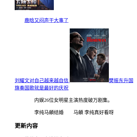
鹿晗又闷声干大事了
刘耀文对自己越来越自信
樊振东升国
旗奏国歌就是最好的庆祝
内娱26位女明星主演热度破万剧集。
李纯马頔结婚 马頔 李纯真好看呀
更新内容