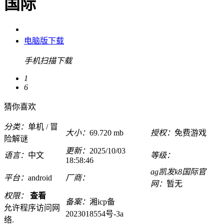
国际
电脑版下载
手机扫描下载
1
6
猜你喜欢
分类：
单机 / 冒
大小：
69.720 mb
授权：
免费游戏
险解谜
更新：
2025/10/03
语言：
中文
等级：
18:58:46
ag凯发k8国际官
平台：
android
厂商：
网：
暂无
权限：
查看
备案：
湘icp备
允许程序访问网
2023018554号-3a
络.