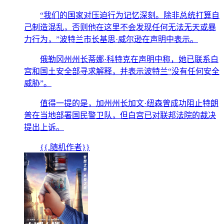
“我们的国家对压迫行为记忆深刻。除非总统打算自
己制造混乱，否则他在这里不会发现任何无法无天或暴
力行为，”波特兰市长基思·威尔逊在声明中表示。
俄勒冈州州长蒂娜·科特克在声明中称，她已联系白
宫和国土安全部寻求解释，并表示波特兰“没有任何安全
威胁”。
值得一提的是，加州州长加文·纽森曾成功阻止特朗
普在当地部署国民警卫队，但白宫已对联邦法院的裁决
提出上诉。
{{.随机作者}}