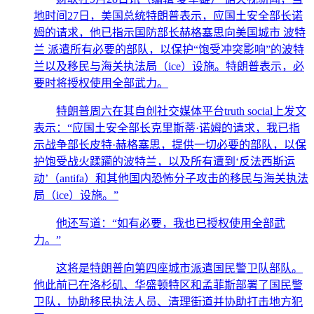
地时间27日，美国总统特朗普表示，应国土安全部长诺
姆的请求，他已指示国防部长赫格塞思向美国城市 波特
兰 派遣所有必要的部队，以保护“饱受冲突影响”的波特
兰以及移民与海关执法局（ice）设施。特朗普表示，必
要时将授权使用全部武力。
特朗普周六在其自创社交媒体平台truth social上发文
表示：“应国土安全部长克里斯蒂·诺姆的请求，我已指
示战争部长皮特·赫格塞思，提供一切必要的部队，以保
护饱受战火蹂躏的波特兰，以及所有遭到‘反法西斯运
动’（antifa）和其他国内恐怖分子攻击的移民与海关执法
局（ice）设施。”
他还写道：“如有必要，我也已授权使用全部武
力。”
这将是特朗普向第四座城市派遣国民警卫队部队。
他此前已在洛杉矶、华盛顿特区和孟菲斯部署了国民警
卫队，协助移民执法人员、清理街道并协助打击地方犯