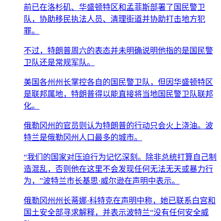
前已在洛杉矶、华盛顿特区和孟菲斯部署了国民警卫
队，协助移民执法人员、清理街道并协助打击地方犯
罪。
不过，特朗普周六的表态并未明确说明他指的是国民警
卫队还是常规军队。
美国各州州长掌控各自的国民警卫队，但因华盛顿特区
是联邦属地，特朗普得以能直接将当地国民警卫队联邦
化。
俄勒冈州的官员则认为特朗普的行动只会火上浇油。波
特兰是俄勒冈州人口最多的城市。
“我们的国家对压迫行为记忆深刻。除非总统打算自己制
造混乱，否则他在这里不会发现任何无法无天或暴力行
为，”波特兰市长基思·威尔逊在声明中表示。
俄勒冈州州长蒂娜·科特克在声明中称，她已联系白宫和
国土安全部寻求解释，并表示波特兰“没有任何安全威