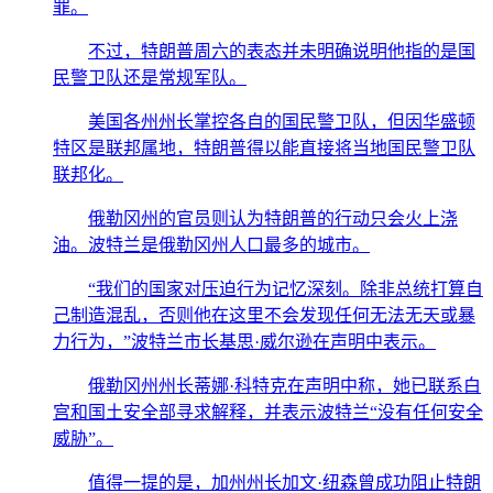
罪。
不过，特朗普周六的表态并未明确说明他指的是国
民警卫队还是常规军队。
美国各州州长掌控各自的国民警卫队，但因华盛顿
特区是联邦属地，特朗普得以能直接将当地国民警卫队
联邦化。
俄勒冈州的官员则认为特朗普的行动只会火上浇
油。波特兰是俄勒冈州人口最多的城市。
“我们的国家对压迫行为记忆深刻。除非总统打算自
己制造混乱，否则他在这里不会发现任何无法无天或暴
力行为，”波特兰市长基思·威尔逊在声明中表示。
俄勒冈州州长蒂娜·科特克在声明中称，她已联系白
宫和国土安全部寻求解释，并表示波特兰“没有任何安全
威胁”。
值得一提的是，加州州长加文·纽森曾成功阻止特朗