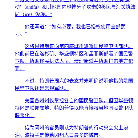
动’（antifa）和其他国内恐怖分子攻击的移民与海关执法
局（ice）设施。”
他还写道：“如有必要，我也已授权使用全部武
力。”
这将是特朗普向第四座城市派遣国民警卫队部队。
他此前已在洛杉矶、华盛顿特区和孟菲斯部署了国民警
卫队，协助移民执法人员、清理街道并协助打击地方犯
罪。
不过，特朗普周六的表态并未明确说明他指的是国
民警卫队还是常规军队。
美国各州州长掌控各自的国民警卫队，但因华盛顿
特区是联邦属地，特朗普得以能直接将当地国民警卫队
联邦化。
俄勒冈州的官员则认为特朗普的行动只会火上浇
油。波特兰是俄勒冈州人口最多的城市。