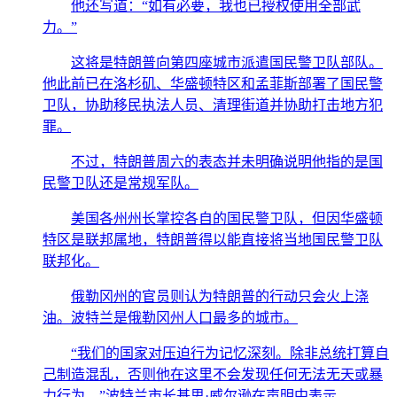
他还写道：“如有必要，我也已授权使用全部武
力。”
这将是特朗普向第四座城市派遣国民警卫队部队。
他此前已在洛杉矶、华盛顿特区和孟菲斯部署了国民警
卫队，协助移民执法人员、清理街道并协助打击地方犯
罪。
不过，特朗普周六的表态并未明确说明他指的是国
民警卫队还是常规军队。
美国各州州长掌控各自的国民警卫队，但因华盛顿
特区是联邦属地，特朗普得以能直接将当地国民警卫队
联邦化。
俄勒冈州的官员则认为特朗普的行动只会火上浇
油。波特兰是俄勒冈州人口最多的城市。
“我们的国家对压迫行为记忆深刻。除非总统打算自
己制造混乱，否则他在这里不会发现任何无法无天或暴
力行为，”波特兰市长基思·威尔逊在声明中表示。