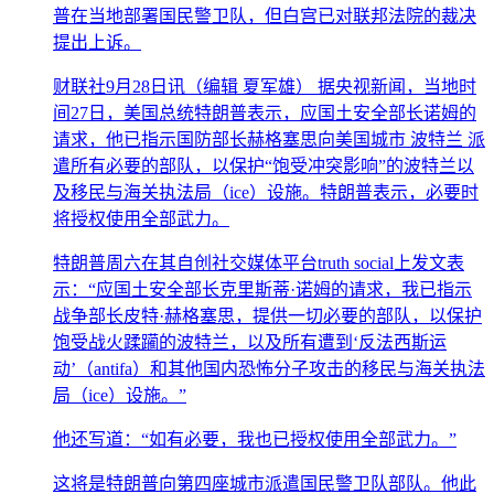
普在当地部署国民警卫队，但白宫已对联邦法院的裁决
提出上诉。
财联社9月28日讯（编辑 夏军雄） 据央视新闻，当地时
间27日，美国总统特朗普表示，应国土安全部长诺姆的
请求，他已指示国防部长赫格塞思向美国城市 波特兰 派
遣所有必要的部队，以保护“饱受冲突影响”的波特兰以
及移民与海关执法局（ice）设施。特朗普表示，必要时
将授权使用全部武力。
特朗普周六在其自创社交媒体平台truth social上发文表
示：“应国土安全部长克里斯蒂·诺姆的请求，我已指示
战争部长皮特·赫格塞思，提供一切必要的部队，以保护
饱受战火蹂躏的波特兰，以及所有遭到‘反法西斯运
动’（antifa）和其他国内恐怖分子攻击的移民与海关执法
局（ice）设施。”
他还写道：“如有必要，我也已授权使用全部武力。”
这将是特朗普向第四座城市派遣国民警卫队部队。他此