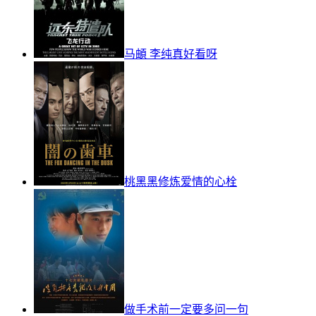
马頔 李纯真好看呀
桃黑黑修炼爱情的心栓
做手术前一定要多问一句