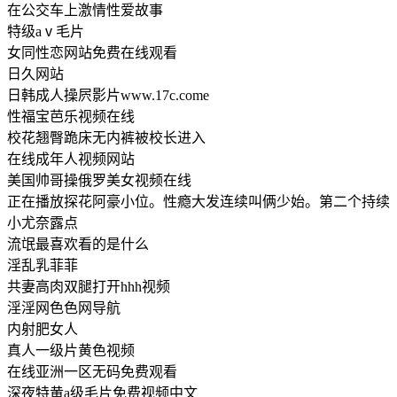
在公交车上激情性爱故事
特级aⅴ毛片
女同性恋网站免费在线观看
日久网站
日韩成人操屄影片www.17c.come
性福宝芭乐视频在线
校花翘臀跪床无内裤被校长进入
在线成年人视频网站
美国帅哥操俄罗美女视频在线
正在播放探花阿豪小位。性瘾大发连续叫俩少始。第二个持续
小尤奈露点
流氓最喜欢看的是什么
淫乱乳菲菲
共妻高肉双腿打开hhh视频
淫淫网色色网导航
内射肥女人
真人一级片黄色视频
在线亚洲一区无码免费观看
深夜特黄a级毛片免费视频中文