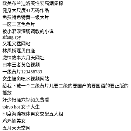
欧美布兰迪洛芙性爱高潮集锦
健身大尺度91无码作品
免费特色特黄一级大片
一区二区色色片
被小混混灌肠调教的小说
sifang spy
又粗又猛网站
林凤娇瑶贝白鹿
激情故事六月天网址
曰本王者黄色视频
一级黄片123456789
女生被肏喷水视频网站
给我下载一个二级黄片儿要二级的要国产的要国语的要正版的
播放
奸少妇骚穴视频免费看
tokyo hot 女子大生
印度海滩裸体男女交配五人组
鸡鸡捅美女
五月天天堂网