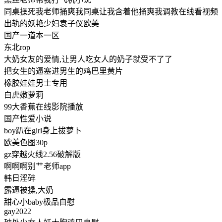
同桌操死我老师捅爽我同桌让我含着他捅爽我调教在线看视频
出轨的妖艳少妇袁子仪欧美
国产一道本一区
东北rop
大奶女友的爱情,让男人吃女人的奶子就受不了了
把女生的逼塞进男生的鸡巴里黄片
橡胶娃娃男士专用
白虎嫩萝莉
99大香蕉在线影院播放
国产性爱小说
boy趴在girl身上拔萝卜
欧美色图30p
gz穿越火线2.56破解版
啊啊啊别艹老师app
韩日淫碎
露逼被操,大奶
甜心小baby极品自慰
gay2022