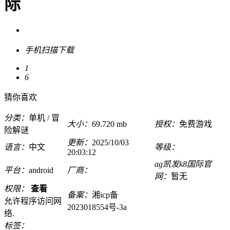
际
手机扫描下载
1
6
猜你喜欢
分类：
单机 / 冒
大小：
69.720 mb
授权：
免费游戏
险解谜
更新：
2025/10/03
语言：
中文
等级：
20:03:12
ag凯发k8国际官
平台：
android
厂商：
网：
暂无
权限：
查看
备案：
湘icp备
允许程序访问网
2023018554号-3a
络.
标签：