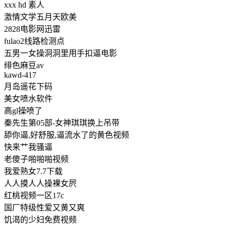
xxx hd 素人
激情文学五月天欧美
2828电影网迅雷
fulao2线路检测点
五男一女操洞洞里用手扣逼电影
绯色麻豆av
kawd-417
月岛遥花下码
美女喷水软件
高gl操喷了
秦先生第05部-女神琪琪换上吊带
舔你逼,好舒服,逼流水了的黄色视频
快来艹我骚逼
老傻子啪啪啪视频
我爱熟女7.7下载
人人摸人人操裸女屄
红桃视频一区17c
国厂特级性爱又黄又爽
饥渴的少妇免费视频