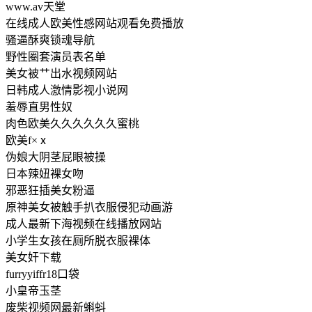
www.av天堂
在线成人欧美性感网站观看免费播放
骚逼酥爽锁魂导航
野性圈套演员表名单
美女被艹出水视频网站
日韩成人激情影视小说网
羞辱直男性奴
肉色欧美久久久久久久蜜桃
欧美f×ⅹ
伪娘大阴茎屁眼被操
日本辣妞裸女吻
邪恶狂插美女粉逼
原神美女被触手扒衣服侵犯动画游
成人最新下海视频在线播放网站
小学生女孩在厕所脱衣服裸体
美女奸下载
furryyiffr18口袋
小皇帝玉茎
废柴视频网最新蝌蚪