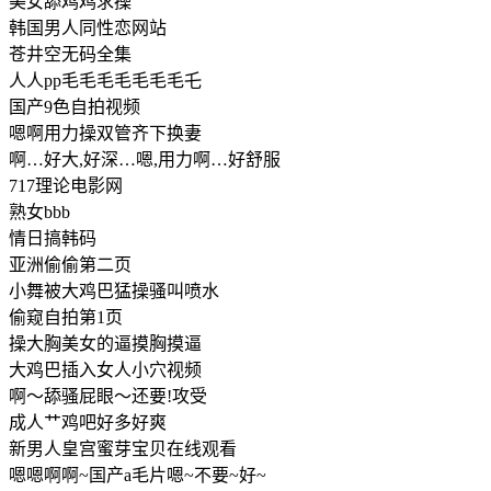
美女舔鸡鸡求操
韩国男人同性恋网站
苍井空无码全集
人人pp毛毛毛毛毛毛毛乇
国产9色自拍视频
嗯啊用力操双管齐下换妻
啊…好大,好深…嗯,用力啊…好舒服
717理论电影网
熟女bbb
情日搞韩码
亚洲偷偷第二页
小舞被大鸡巴猛操骚叫喷水
偷窥自拍第1页
操大胸美女的逼摸胸摸逼
大鸡巴插入女人小穴视频
啊～舔骚屁眼～还要!攻受
成人艹鸡吧好多好爽
新男人皇宫蜜芽宝贝在线观看
嗯嗯啊啊~国产a毛片嗯~不要~好~