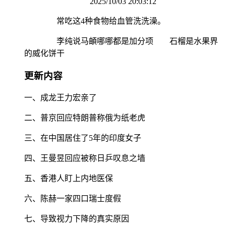
2025/10/03 20:03:12
常吃这4种食物给血管洗洗澡。
李纯说马頔哪哪都是加分项 石榴是水果界
的威化饼干
更新内容
一、成龙王力宏亲了
二、普京回应特朗普称俄为纸老虎
三、在中国居住了5年的印度女子
四、王曼昱回应被称日乒叹息之墙
五、香港人盯上内地医保
六、陈赫一家四口瑞士度假
七、导致视力下降的真实原因