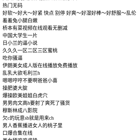
热门无码
好软～好大～好紧 快点 别停 好爽～好湿好棒～好舒服～乱伦
羞羞兔小腿白嫩
桥本有菜视频在线观看无删减
中国大学生一片
日小兰的逼小说
久久久一区二区三区蜜桃
吃你骚逼
伊朗美女成人版在线播放免费播放
乱乳大欲毛利兰h
嗯嗯哼哼不要啊爸爸小喜
操肥婆大腚
爆操欧美姐姐白虎穴
男男肉文高h要射了爽死了骚货
穆斯林成八影院
欠c的玩意sb就是用来ch
男人香蕉播进女人的桃子里
口爆合集在线