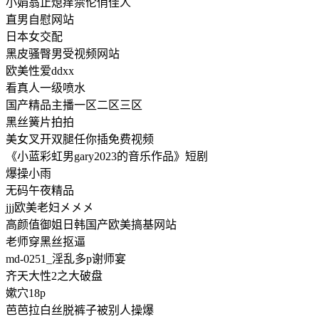
小娟翁止熄痒禁伦俏佳人
直男自慰网站
日本女交配
黑皮骚臀男受视频网站
欧美性爱ddxx
看真人一级喷水
国产精品主播一区二区三区
黑丝簧片拍拍
美女叉开双腿任你插免费视频
《小蓝彩虹男gary2023的音乐作品》短剧
爆操小雨
无码午夜精品
jjj欧美老妇㐅㐅㐅
高颜值御姐日韩国产欧美搞基网站
老师穿黑丝抠逼
md-0251_淫乱多p谢师宴
齐天大性2之大破盘
嫰穴18p
芭芭拉白丝脱裤子被别人操爆