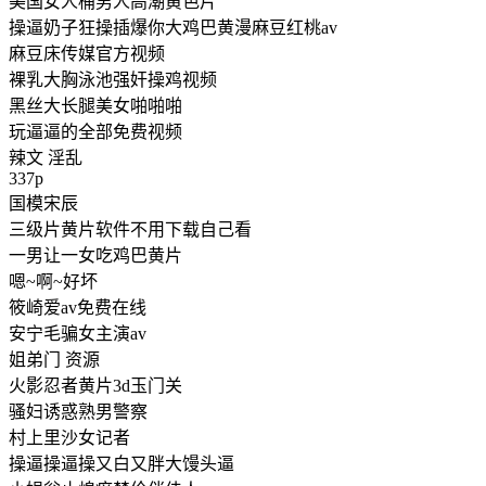
美国女人桶男人高潮黄色片
操逼奶子狂操插爆你大鸡巴黄漫麻豆红桃av
麻豆床传媒官方视频
裸乳大胸泳池强奸操鸡视频
黑丝大长腿美女啪啪啪
玩逼逼的全部免费视频
辣文 淫乱
337p
国模宋辰
三级片黄片软件不用下载自己看
一男让一女吃鸡巴黄片
嗯~啊~好坏
筱崎爱av免费在线
安宁毛骗女主演av
姐弟门 资源
火影忍者黄片3d玉门关
骚妇诱惑熟男警察
村上里沙女记者
操逼操逼操又白又胖大馒头逼