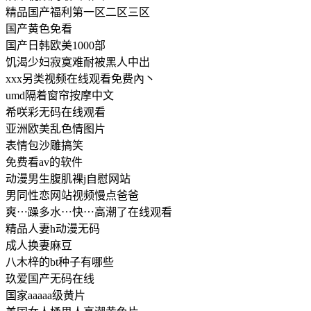
精品国产福利第一区二区三区
国产黄色免看
国产日韩欧美1000部
饥渴少妇寂寞难耐被黑人中出
xxx另类视频在线观看免费內丶
umd隔着窗帘按摩中文
希咲彩无码在线观看
亚洲欧美乱色情图片
表情包沙雕搞笑
免费看av的软件
动漫男生腹肌裸j自慰网站
男同性恋网站视频慢点爸爸
爽⋯躁多水⋯快⋯高潮了在线观看
精品人妻h动漫无码
成人换妻麻豆
八木梓的bt种子有哪些
玖爱国产无码在线
国家aaaaa级黄片