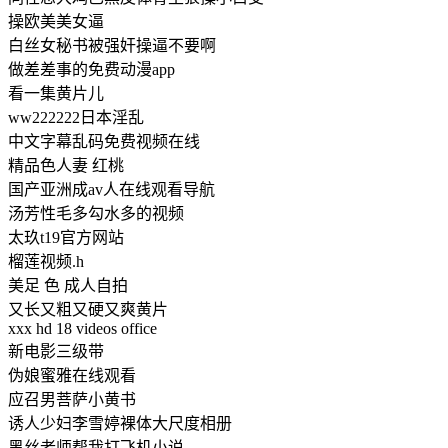
操欧美美女逼
白丝女秘书被强奸操逼不要啊
做差差事的免费动漫app
看一集黄片儿
ww222222日本淫乱
中文字幕乱码免费视频在线
精品色人妻 红桃
国产亚洲成av人在线观看导航
汤芳性毛多勾水多的视频
太玖t19官方网站
榴莲视频.h
美足 色 成人自拍
又长又粗又硬又爽黄片
xxx hd 18 videos office
新电影三级带
伪娘蜜雅在线观看
应召男菩萨小黄书
诱人少妇李雪婷裸体大尺度相册
黑丝老师帮我打飞机小说