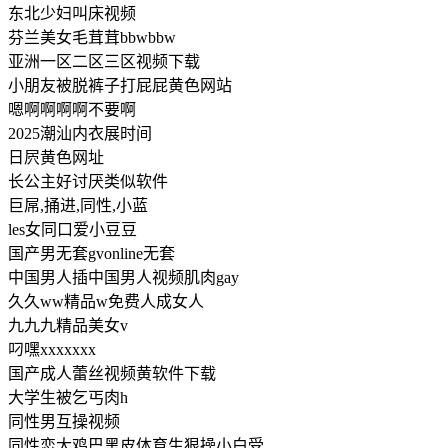
东北少妇叫床视频
芬兰美女毛茸茸bbwbbw
亚洲一区二区三区视频下载
小朋友被脱裤子打屁屁黄色网站
嗯啊啊啊啊不要啊
2025潮汕内衣展时间
日屄黄色网址
长公主好讨厌类似软件
巨屌,捅进,同性,小蓝
les女同口爱小豆豆
国产男无套gvonline无套
中国男人插中国男人视频肌肉gay
久久ww精品w免费人成女人
九九九精品美女v
叼嘿xxxxxxx
国产成人蕾丝视频黄软件下载
大学生被乞丐肉h
同性男互操视频
同性恋大鸡巴黑皮体育生狠操小白受