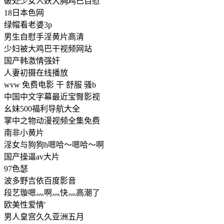
破处少女人妖大胸鸡巴自慰
18日本色网
绿帽看老婆3p
男生自慰手淫黄片高清
少妇被大鸡巴干视频网站
国产韩激情强奸
人妻初摄在线播放
wvw 免费电影 干 舒服 骚b
中国中文字幕最近宝臀影视
幺妹500福利导航大全
掌中之物动漫视频全集免费
南非小黄片
淫女与狗狗h嗯哈～嗯哈～啊
国产操逼av大片
97色瑟
波多野吉依百度影音
段艺璇嗯灬啊灬快灬高潮了
欧美性爱情′
男人皇宫久久亚洲五月