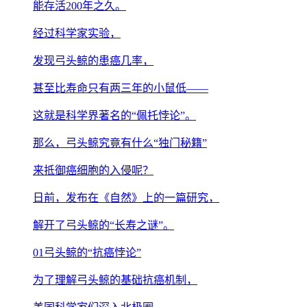
能存活200年之久。
经过科学家实验，
发现弓头鲸的患癌几率，
甚至比寿命只有两三年的小鼠低——
这就是科学界著名的“佩托悖论”。
那么，弓头鲸究竟有什么“独门秘籍”
来抵御癌细胞的入侵呢？
日前，发布在《自然》上的一篇研究，
解开了弓头鲸的“长寿之谜”。
01弓头鲸的“抗癌悖论”
为了理解弓头鲸的基础抗癌机制，