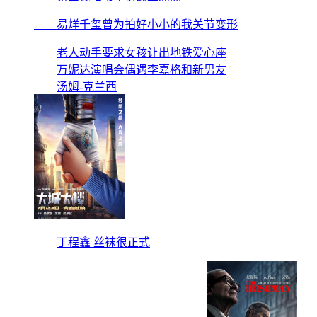
易烊千玺曾为拍好小小的我关节变形
老人动手要求女孩让出地铁爱心座
万妮达演唱会偶遇李嘉格和新男友
汤姆-克兰西
丁程鑫 丝袜很正式