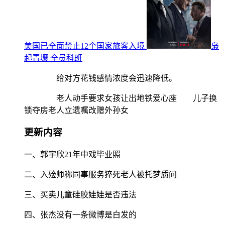
美国已全面禁止12个国家旅客入境
枭
起青壤 全员科班
给对方花钱感情浓度会迅速降低。
老人动手要求女孩让出地铁爱心座 儿子换
锁夺房老人立遗嘱改赠外孙女
更新内容
一、郭宇欣21年中戏毕业照
二、入殓师称同事服务猝死老人被托梦质问
三、买卖儿童硅胶娃娃是否违法
四、张杰没有一条微博是白发的