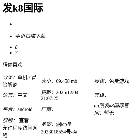
发k8国际
手机扫描下载
8
7
猜你喜欢
分类：
单机 / 冒
大小：
69.458 mb
授权：
免费游戏
险解谜
更新：
2025/12/04
语言：
中文
等级：
21:07:25
ag凯发k8国际官
平台：
android
厂商：
网：
暂无
权限：
查看
备案：
湘icp备
允许程序访问网
2023018554号-3a
络.