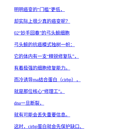
明明癌变的“门槛”更低，
却实际上很少真的癌变呢？
02“妙手回春”的弓头鲸细胞
弓头鲸的抗癌模式独树一帜：
它的体内有一支“精锐修复队”，
有着极强的细胞修复能力。
而冷诱导rna结合蛋白（cirbp），
就是那位核心“修理工”。
dna一旦断裂，
就有可能会丢失重要信息。
这时，cirbp蛋白就会先保护缺口、