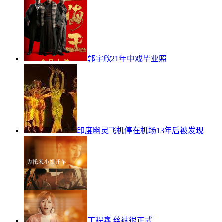
郭宇欣21年中戏毕业照
印度幽灵飞机停在机场13年后被发现
丁程鑫 丝袜很正式