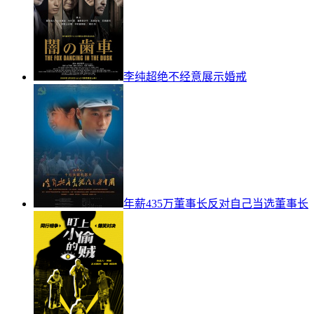
李纯超绝不经意展示婚戒
年薪435万董事长反对自己当选董事长