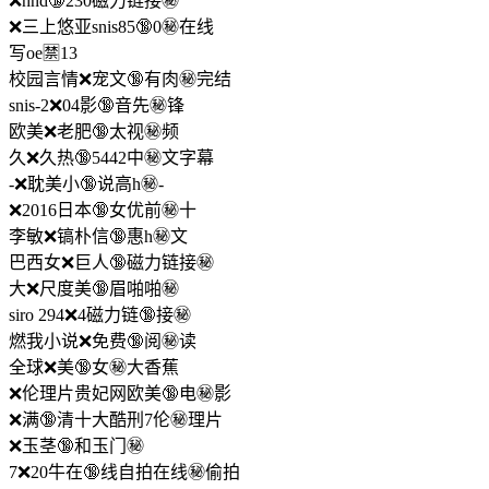
❌hnd🔞230磁力链接㊙️
❌三上悠亚snis85🔞0㊙️在线
写oe🈲13
校园言情❌宠文🔞有肉㊙️完结
snis-2❌04影🔞音先㊙️锋
欧美❌老肥🔞太视㊙️频
久❌久热🔞5442中㊙️文字幕
-❌耽美小🔞说高h㊙️-
❌2016日本🔞女优前㊙️十
李敏❌镐朴信🔞惠h㊙️文
巴西女❌巨人🔞磁力链接㊙️
大❌尺度美🔞眉啪啪㊙️
siro 294❌4磁力链🔞接㊙️
燃我小说❌免费🔞阅㊙️读
全球❌美🔞女㊙️大香蕉
❌伦理片贵妃网欧美🔞电㊙️影
❌满🔞清十大酷刑7伦㊙️理片
❌玉茎🔞和玉门㊙️
7❌20牛在🔞线自拍在线㊙️偷拍