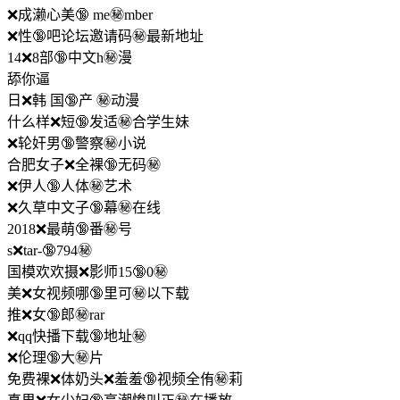
❌成濑心美🔞 me㊙️mber
❌性🔞吧论坛邀请码㊙️最新地址
14❌8部🔞中文h㊙️漫
舔你逼
日❌韩 国🔞产 ㊙️动漫
什么样❌短🔞发适㊙️合学生妹
❌轮奸男🔞警察㊙️小说
合肥女子❌全裸🔞无码㊙️
❌伊人🔞人体㊙️艺术
❌久草中文子🔞幕㊙️在线
2018❌最萌🔞番㊙️号
s❌tar-🔞794㊙️
国模欢欢摄❌影师15🔞0㊙️
美❌女视频哪🔞里可㊙️以下载
推❌女🔞郎㊙️rar
❌qq快播下载🔞地址㊙️
❌伦理🔞大㊙️片
免费裸❌体奶头❌羞羞🔞视频全侑㊙️莉