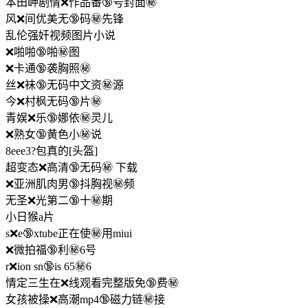
本田岬剧情❌作品番🔞号封面㊙️
风❌间优美无🔞码㊙️先锋
乱伦强奸视频图片小说
❌啪啪🔞啪㊙️图
❌卡通🔞袭胸照㊙️
丝❌袜🔞无码中文资㊙️源
今❌村枫无码🔞片㊙️
青娱❌乐🔞娜依㊙️灵儿
❌熟女🔞黄色小㊙️说
8eee3?包真的[头盔]
超变态❌高清🔞无码㊙️ 下载
❌亚洲肌肉男🔞抖胸视㊙️频
无圣❌光第二🔞十㊙️期
小日猴a片
s❌e🔞xtube正在使㊙️用miui
❌微拍福🔞利㊙️6号
r❌ion sn🔞is 65㊙️6
情定三生在❌线观看完整版免🔞费㊙️
女孩被操❌高潮mp4🔞磁力链㊙️接