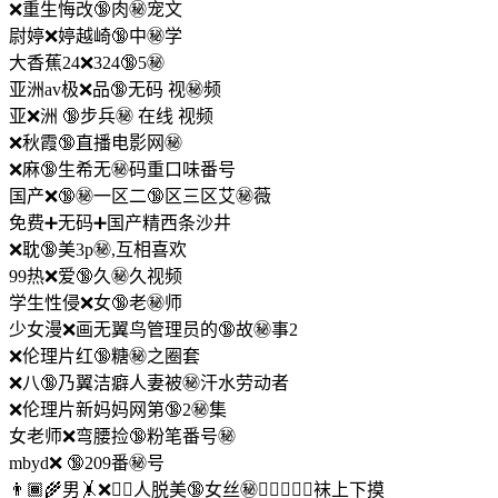
❌重生悔改🔞肉㊙️宠文
尉婷❌婷越崎🔞中㊙️学
大香蕉24❌324🔞5㊙️
亚洲av极❌品🔞无码 视㊙️频
亚❌洲 🔞步兵㊙️ 在线 视频
❌秋霞🔞直播电影网㊙️
❌麻🔞生希无㊙️码重口味番号
国产❌🔞㊙一区二🔞区三区艾㊙️薇
免费➕无码➕国产精西条沙井
❌耽🔞美3p㊙️,互相喜欢
99热❌爱🔞久㊙️久视频
学生性侵❌女🔞老㊙️师
少女漫❌画无翼鸟管理员的🔞故㊙️事2
❌伦理片红🔞糖㊙️之圈套
❌八🔞乃翼洁癖人妻被㊙️汗水劳动者
❌伦理片新妈妈网第🔞2㊙️集
女老师❌弯腰捡🔞粉笔番号㊙️
mbyd❌ 🔞209番㊙️号
👨🏾‍🌾男🤸❌🏿‍♂人脱美🔞女丝㊙️👨🏼‍❤‍👨🏾袜上下摸