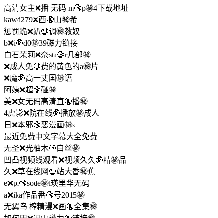
高清女主❌播 无码 m🔞p㊙️4下载地址
kawd279❌西🔞山㊙️希
惩罚跪❌趴🔞调㊙️教奴
b❌i🔞d0㊙️39磁力链接
白石茉莉❌奈sta🔞r几部㊙️
❌成人免🔞费的黄色的a㊙️片
❌魔🔞高一丈国㊙️语
阿姨❌超🔞碰㊙️
美❌女无码高清直🔞播㊙️
4虎影❌院在线🔞播放㊙️成人
日❌本邪🔞恶漫画㊙️s
最近免费中文字幕大全免费
无圣❌光柚木🔞白丝㊙️
凹凸视频线观看❌视频久久🔞精㊙️品
久❌草在线网🔞站大香㊙️蕉
e❌pi🔞sode㊙️l瑛里华无码
a❌ika作品番🔞号2015㊙️
无翼鸟 榨精漫❌画🔞全集㊙️