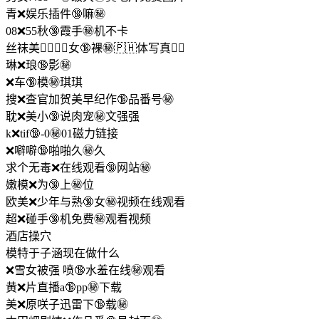
青❌娱乐插件🔞嘛㊙️
08❌55秋🔞霞手㊙️机不卡
丝袜美🦸🏼‍♀❌女🔞裸㊙️🇵🇭体写真🙋‍♀️
琳❌琅🔞影㊙️
❌车🔞模㊙️琪琪
搜❌查官加贺美早纪作🔞品番号㊙️
耽❌美小🔞说肉宠㊙️文强强
k❌tif🔞-0㊙️01磁力链接
❌噼噼🔞啪啪久㊙️久
求个无毒❌在线观看🔞网站㊙️
嫩模❌为🔞上㊙️位
欧美❌少年与熟🔞女㊙️视频在线观看
超❌碰手🔞机免费㊙️观看视频
酒店操穴
模特于子涵现在做什么
❌雪女被强 喷🔞水羞在线㊙️观看
黄❌片直播a🔞pp㊙️下载
美❌原咲子迅雷下🔞载㊙️