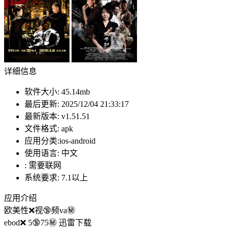
详细信息
软件大小:
45.14mb
最后更新:
2025/12/04 21:33:17
最新版本:
v1.51.51
文件格式:
apk
应用分类:ios-android
使用语言:
中文
:
需要联网
系统要求:
7.1以上
应用介绍
欧美性❌视🔞频va㊙️
ebod❌ 5🔞75㊙️ 迅雷下载