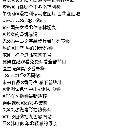
真男❌女少妇🔞高潮惨叫正㊙️在播放
映客❌直播哪个主🔞播福利㊙️
午夜动❌漫福利🔞动态图片 百㊙️度贴吧
www.avz❌oo🔞.c㊙️om
❌韩国美女裸🔞体㊙️林妮麦
❌老女的🔞饥㊙️渴11p
无❌码中🔞文字幕步兵番号列表㊙️
热的❌国产 热的🔞无码㊙️
求❌一🔞些过膝袜㊙️番号
翼舞在线观看免费观看全部节目
医生 道❌具 🔞番号㊙️
u❌rps-01🔞8无码㊙️
未来作品❌番号🔞 ㊙️下载地址
❌亚洲🔞色涩中出福利视频㊙️
❌得得🔞撸㊙️最新跳转
蘑菇视频❌ios安🔞装㊙️
久❌久🔞微电影在线㊙️观
❌91🔞自㊙️拍九色😍网站
日❌韩电影 年🔞轻㊙️的母亲