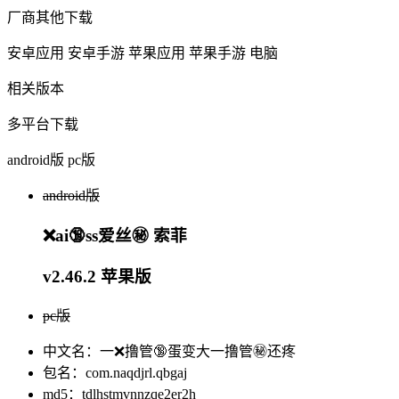
厂商其他下载
安卓应用
安卓手游
苹果应用
苹果手游
电脑
相关版本
多平台下载
android版
pc版
android版
❌ai🔞ss爱丝㊙️ 索菲
v2.46.2 苹果版
pc版
中文名：一❌撸管🔞蛋变大一撸管㊙️还疼
包名：com.naqdjrl.qbgaj
md5：tdlhstmvnnzqe2er2h