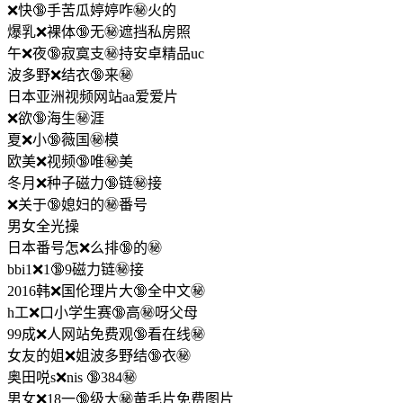
❌快🔞手苦瓜婷婷咋㊙️火的
爆乳❌裸体🔞无㊙️遮挡私房照
午❌夜🔞寂寞支㊙️持安卓精品uc
波多野❌结衣🔞来㊙️
日本亚洲视频网站aa爱爱片
❌欲🔞海生㊙️涯
夏❌小🔞薇国㊙️模
欧美❌视频🔞唯㊙️美
冬月❌种子磁力🔞链㊙️接
❌关于🔞媳妇的㊙️番号
男女全光操
日本番号怎❌么排🔞的㊙️
bbi1❌1🔞9磁力链㊙️接
2016韩❌国伦理片大🔞全中文㊙️
h工❌口小学生赛🔞高㊙️呀父母
99成❌人网站免费观🔞看在线㊙️
女友的姐❌姐波多野结🔞衣㊙️
奥田哾s❌nis 🔞384㊙️
男女❌18一🔞级大㊙️黄毛片免费图片