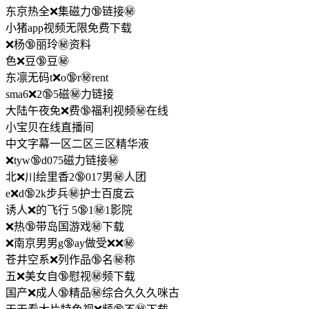
东京热全❌集磁力🔞链接㊙️
小猪app视频无限免费下载
❌杨🔞丽玲㊙️资料
色❌豆🔞豆㊙️
东凛无码t❌o🔞r㊙️rent
sma6❌2🔞5磁㊙️力链接
大陆午夜免❌费🔞福利视频㊙️在线
小宝贝在线直播间
中文字幕一区二区三区精华液
❌tyw🔞d075磁力链接㊙️
北❌川绘里香2🔞017男㊙️人团
e❌d🔞2k步兵㊙️护士百度云
诱人❌的飞行 5🔞1㊙️1影院
❌热🔞带岛国游戏㊙️下载
❌南京男男g🔞ay做受❌❌㊙️
苍井空系❌列作品🔞名㊙️称
五❌美女自🔞慰视㊙️频下载
国产❌成人🔞精品㊙️综合久久久咪古