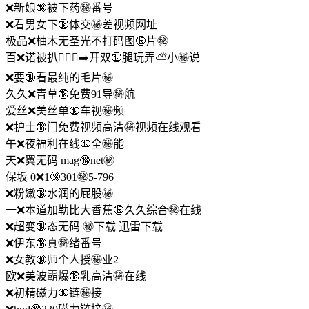
❌新娘🔞被下药㊙️番号
❌看男女下🔞体交㊙️差视频网址
极品❌柚木无圣光不打码图🔞片㊙️
百❌诺被扒🧎🏼‍♀️‍➡开双🔞腿玩弄⛅小㊙️说
❌要🔞看最纯的毛片㊙️
久久❌青草🔞免费91导㊙️航
爱丝❌美丝单🔞车视㊙️频
❌护士🔞门免费视频高清㊙️视频在线观看
午❌夜福利在线🔞全㊙️能
天❌翼无码 mag🔞net㊙️
保坂 0❌1🔞301㊙️5-796
❌粉嫩🔞水润的屁股㊙️
一❌本道加勒比大香蕉🔞久久综合㊙️在线
❌超变🔞态无码 ㊙️下载 迅雷下载
❌伊东🔞真㊙️绪番号
❌女教🔞师个人授㊙️业2
欧❌美波霸爆🔞乳高清㊙️在线
❌初精磁力🔞链㊙️接