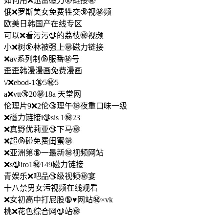
如何用❌迅雷磁力🔞链接㊙️
俄❌罗斯美女免费牲交🔞视㊙️频
欧美日韩国产在线专区
可以❌看污污🔞的荔枝㊙️视频
小❌树🔞林被强上㊙️磁力链接
❌av系列制🔞服番㊙️号
歪歪韩漫漫画免费漫画
\/❌ebod-1🔞5㊙️5
a❌vtt🔞20㊙️18a 天堂网
伦理片9❌2伦🔞理午㊙️夜重口味一级
❌磁力链接i🔞sis 1㊙️23
❌真野优莉亚🔞下马㊙️
❌超🔞碰免费闺蜜㊙️
❌亚洲第🔞一最新㊙️视频网站
❌s🔞iro1㊙️149磁力链接
青娱乐❌吧品🔞级视频㊙️宴
十八禁男女污视频在线观看
❌女初高中打屁股🔞♥网站㊙️×vk
桃❌花色综合网🔞站㊙️