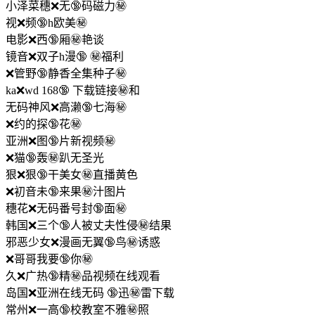
小泽菜穗❌无🔞码磁力㊙️
视❌频🔞h欧美㊙️
电影❌西🔞厢㊙️艳谈
镜音❌双子h漫🔞 ㊙️福利
❌管野🔞静香全集种子㊙️
ka❌wd 168🔞 下载链接㊙️和
无码神风❌高濑🔞七海㊙️
❌约的探🔞花㊙️
亚洲❌图🔞片新视频㊙️
❌猫🔞轰㊙️趴无圣光
狠❌狠🔞干美女㊙️直播黄色
❌初音未🔞来果㊙️汁图片
穗花❌无码番号封🔞面㊙️
韩国❌三个🔞人被丈夫性侵㊙️结果
邪恶少女❌漫画无翼🔞鸟㊙️诱惑
❌哥哥我要🔞你㊙️
久❌广热🔞精㊙️品视频在线观看
岛国❌亚洲在线无码 🔞迅㊙️雷下载
常州❌一高🔞校教室不雅㊙️照