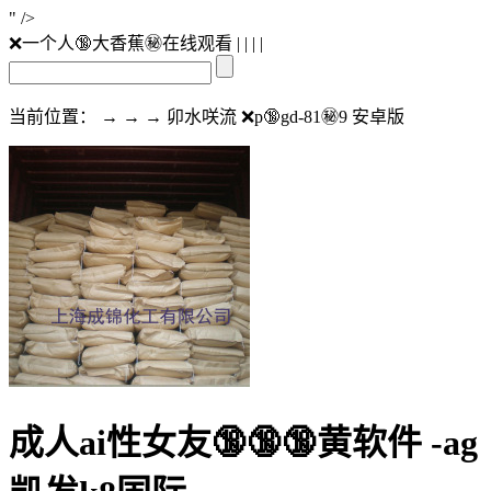
" />
❌一个人🔞大香蕉㊙️在线观看
| | | |
当前位置： → → → 卯水咲流 ❌p🔞gd-81㊙️9 安卓版
成人ai性女友🔞🔞🔞黄软件 -ag