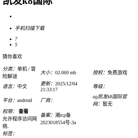
凯发k8国际
手机扫描下载
7
5
猜你喜欢
分类：
单机 / 冒
大小：
02.069 mb
授权：
免费游戏
险解谜
更新：
2025/12/04
语言：
中文
等级：
21:33:17
ag凯发k8国际官
平台：
android
厂商：
网：
暂无
权限：
查看
备案：
湘icp备
允许程序访问网
2023018554号-3a
络.
标签：