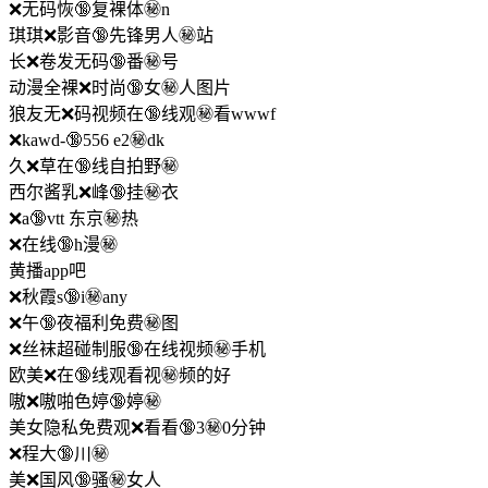
❌无码恢🔞复裸体㊙️n
琪琪❌影音🔞先锋男人㊙️站
长❌卷发无码🔞番㊙️号
动漫全裸❌时尚🔞女㊙️人图片
狼友无❌码视频在🔞线观㊙️看wwwf
❌kawd-🔞556 e2㊙️dk
久❌草在🔞线自拍野㊙️
西尔酱乳❌峰🔞挂㊙️衣
❌a🔞vtt 东京㊙️热
❌在线🔞h漫㊙️
黄播app吧
❌秋霞s🔞i㊙️any
❌午🔞夜福利免费㊙️图
❌丝袜超碰制服🔞在线视频㊙️手机
欧美❌在🔞线观看视㊙️频的好
嗷❌嗷啪色婷🔞婷㊙️
美女隐私免费观❌看看🔞3㊙️0分钟
❌程大🔞川㊙️
美❌国风🔞骚㊙️女人