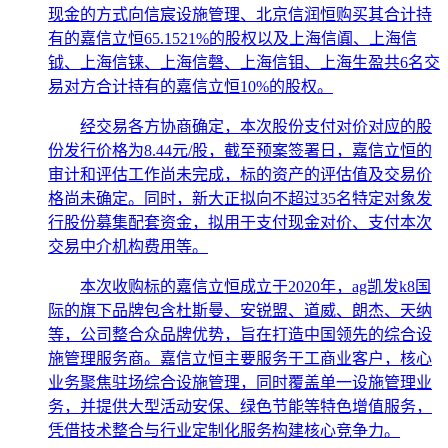
现金的方式向信宸设施管理、北京信润恒购买其合计持
有的嘉信立恒65.1521%的股权以及上海信阗、上海信
钺、上海信铼、上海信磬、上海信钼、上海生盈共6名交
易对方合计持有的嘉信立恒10%的股权。
经交易各方协商确定，本次股份支付对价对应的股
份发行价格为8.44元/股，截至预案签署日，嘉信立恒的
审计和评估工作尚未完成，标的资产的评估值及交易价
格尚未确定。同时，新大正拟向不超过35名特定对象发
行股份募集配套资金，拟用于支付现金对价、支付本次
交易中介机构费用等。
本次收购标的嘉信立恒成立于2020年，ag凯发k8国
际的旗下品牌包含杜斯曼、安锐盟、道威、朗杰、天纳
等，公司整合众品牌优势，旨在打造中国领先的综合设
施管理服务商。嘉信立恒主要服务于工商业客户，核心
业务聚焦驻场综合设施管理，同时覆盖单一设施管理业
务，并提供大型活动安保、绿色节能等特色增值服务，
凭借技术整合与行业定制化服务构建核心竞争力。