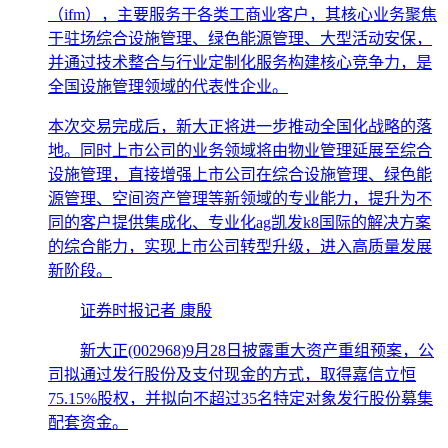
（ifm），主要服务于各类工商业客户，其核心业务聚焦
于驻场综合设施管理、绿色能源管理、大型活动安保，
并通过技术整合与行业定制化服务构建核心竞争力，是
全国设施管理领域的代表性企业。
本次交易完成后，新大正将进一步推动全国化战略的落
地。同时上市公司的业务领域将由物业管理延展至综合
设施管理，直接增强上市公司在综合设施管理、绿色能
源管理、空间资产管理等新领域的专业能力，提升为不
同的客户提供集成化、专业化ag凯发k8国际的解决方案
的综合能力，实现上市公司转型升级，进入高质量发展
新阶段。
证券时报记者 康殷
新大正(002968)9月28日披露重大资产重组预案，公
司拟通过发行股份及支付现金的方式，取得嘉信立恒
75.15%股权，并拟向不超过35名特定对象发行股份募集
配套资金。