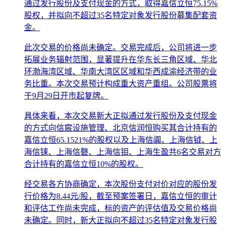
通过发行股份及支付现金的方式，取得嘉信立恒75.15%
股权，并拟向不超过35名特定对象发行股份募集配套资
金。
此次交易的价格尚未确定。交易完成后，公司将进一步
拓展业务辐射范围，显著提升在华东长三角区域、华北
环渤海湾区域、华南大湾区区域和华西成渝经济带的业
务比重。本次交易预计构成重大资产重组。公司股票将
于9月29日开市起复牌。
具体来看，本次交易新大正拟通过发行股份及支付现金
的方式向信宸设施管理、北京信润恒购买其合计持有的
嘉信立恒65.1521%的股权以及上海信阗、上海信钺、上
海信铼、上海信磬、上海信钼、上海生盈共6名交易对方
合计持有的嘉信立恒10%的股权。
经交易各方协商确定，本次股份支付对价对应的股份发
行价格为8.44元/股，截至预案签署日，嘉信立恒的审计
和评估工作尚未完成，标的资产的评估值及交易价格尚
未确定。同时，新大正拟向不超过35名特定对象发行股