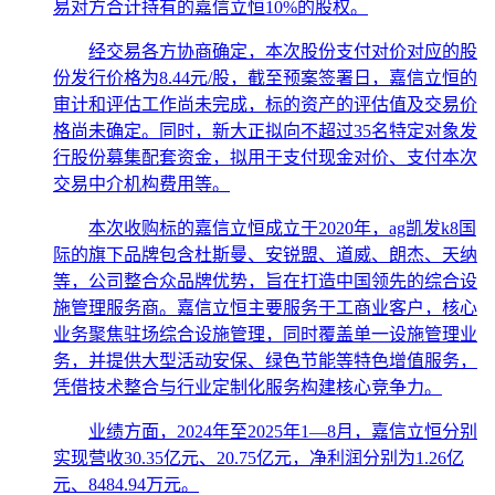
易对方合计持有的嘉信立恒10%的股权。
经交易各方协商确定，本次股份支付对价对应的股
份发行价格为8.44元/股，截至预案签署日，嘉信立恒的
审计和评估工作尚未完成，标的资产的评估值及交易价
格尚未确定。同时，新大正拟向不超过35名特定对象发
行股份募集配套资金，拟用于支付现金对价、支付本次
交易中介机构费用等。
本次收购标的嘉信立恒成立于2020年，ag凯发k8国
际的旗下品牌包含杜斯曼、安锐盟、道威、朗杰、天纳
等，公司整合众品牌优势，旨在打造中国领先的综合设
施管理服务商。嘉信立恒主要服务于工商业客户，核心
业务聚焦驻场综合设施管理，同时覆盖单一设施管理业
务，并提供大型活动安保、绿色节能等特色增值服务，
凭借技术整合与行业定制化服务构建核心竞争力。
业绩方面，2024年至2025年1—8月，嘉信立恒分别
实现营收30.35亿元、20.75亿元，净利润分别为1.26亿
元、8484.94万元。