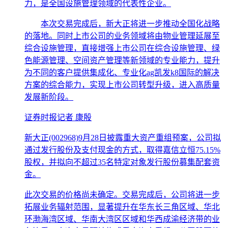
力，是全国设施管理领域的代表性企业。
本次交易完成后，新大正将进一步推动全国化战略
的落地。同时上市公司的业务领域将由物业管理延展至
综合设施管理，直接增强上市公司在综合设施管理、绿
色能源管理、空间资产管理等新领域的专业能力，提升
为不同的客户提供集成化、专业化ag凯发k8国际的解决
方案的综合能力，实现上市公司转型升级，进入高质量
发展新阶段。
证券时报记者 康殷
新大正(002968)9月28日披露重大资产重组预案，公司拟
通过发行股份及支付现金的方式，取得嘉信立恒75.15%
股权，并拟向不超过35名特定对象发行股份募集配套资
金。
此次交易的价格尚未确定。交易完成后，公司将进一步
拓展业务辐射范围，显著提升在华东长三角区域、华北
环渤海湾区域、华南大湾区区域和华西成渝经济带的业