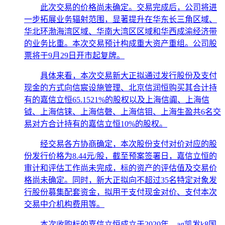
此次交易的价格尚未确定。交易完成后，公司将进
一步拓展业务辐射范围，显著提升在华东长三角区域、
华北环渤海湾区域、华南大湾区区域和华西成渝经济带
的业务比重。本次交易预计构成重大资产重组。公司股
票将于9月29日开市起复牌。
具体来看，本次交易新大正拟通过发行股份及支付
现金的方式向信宸设施管理、北京信润恒购买其合计持
有的嘉信立恒65.1521%的股权以及上海信阗、上海信
钺、上海信铼、上海信磬、上海信钼、上海生盈共6名交
易对方合计持有的嘉信立恒10%的股权。
经交易各方协商确定，本次股份支付对价对应的股
份发行价格为8.44元/股，截至预案签署日，嘉信立恒的
审计和评估工作尚未完成，标的资产的评估值及交易价
格尚未确定。同时，新大正拟向不超过35名特定对象发
行股份募集配套资金，拟用于支付现金对价、支付本次
交易中介机构费用等。
本次收购标的嘉信立恒成立于2020年，ag凯发k8国