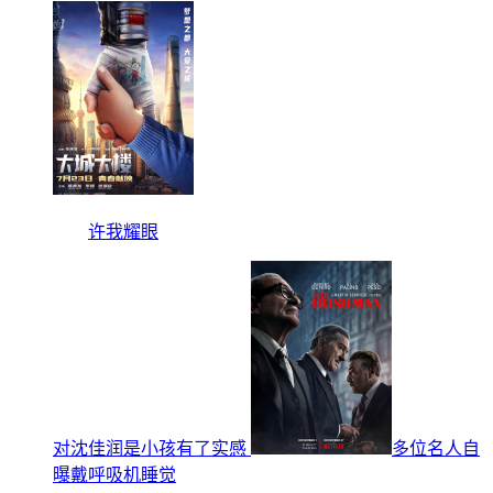
许我耀眼
对沈佳润是小孩有了实感
多位名人自
曝戴呼吸机睡觉