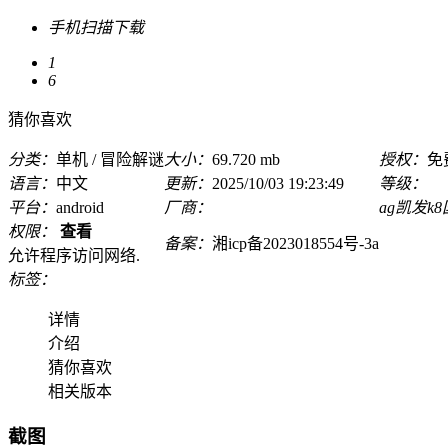
手机扫描下载
1
6
猜你喜欢
分类：
单机 / 冒险解谜
大小：
69.720 mb
授权：
免
语言：
中文
更新：
2025/10/03 19:23:49
等级：
平台：
android
厂商：
ag凯发k
权限：
查看
备案：
湘icp备2023018554号-3a
允许程序访问网络.
标签：
详情
介绍
猜你喜欢
相关版本
截图