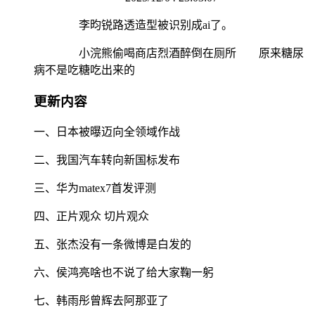
李昀锐路透造型被识别成ai了。
小浣熊偷喝商店烈酒醉倒在厕所 原来糖尿
病不是吃糖吃出来的
更新内容
一、日本被曝迈向全领域作战
二、我国汽车转向新国标发布
三、华为matex7首发评测
四、正片观众 切片观众
五、张杰没有一条微博是白发的
六、侯鸿亮啥也不说了给大家鞠一躬
七、韩雨彤曾辉去阿那亚了