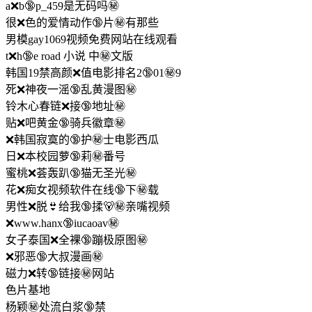
a❌b🔞p_459是无码吗㊙️
很❌色的爱情动作🔞片㊙️有那些
男模gay1069视频免费网站在线观看
t❌h🔞e road 小说 中㊙️文版
韩国19禁高颜❌值电影排名2🔞01㊙️9
死❌神夜一滛🔞乱黄漫图㊙️
铃木心春链❌接🔞地址㊙️
贴❌吧黄金🔞骑兵徽章㊙️
❌韩国寂寞的🔞护㊙️士电影西瓜
日❌本校园萝🔞莉㊙️番号
蜜桃❌荟轰趴🔞猫无圣光㊙️
花❌痴女视频软件在线🔞下㊙️载
男性❌脱👙给我🔞揉🐻㊙️亲嘴视频
❌www.hanx🔞iucaoav㊙️
女子泰国❌全裸🔞蹦极原图㊙️
❌邪恶🔞大叔漫画㊙️
磁力❌转🔞链接㊙️网站
色片基地
杨颖㊙️处流白浆🔞禁