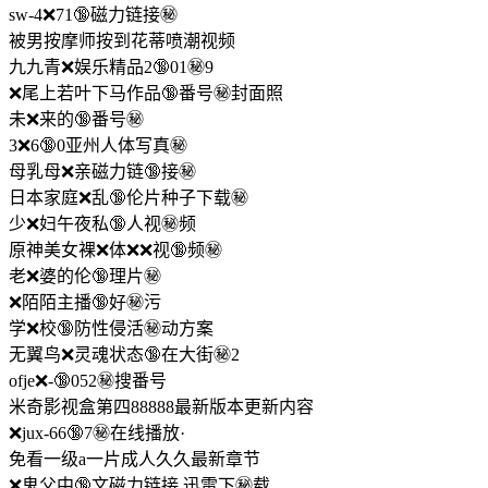
sw-4❌71🔞磁力链接㊙️
被男按摩师按到花蒂喷潮视频
九九青❌娱乐精品2🔞01㊙️9
❌尾上若叶下马作品🔞番号㊙️封面照
未❌来的🔞番号㊙️
3❌6🔞0亚州人体写真㊙️
母乳母❌亲磁力链🔞接㊙️
日本家庭❌乱🔞伦片种子下载㊙️
少❌妇午夜私🔞人视㊙️频
原神美女裸❌体❌❌视🔞频㊙️
老❌婆的伦🔞理片㊙️
❌陌陌主播🔞好㊙️污
学❌校🔞防性侵活㊙️动方案
无翼鸟❌灵魂状态🔞在大街㊙️2
ofje❌-🔞052㊙️搜番号
米奇影视盒第四88888最新版本更新内容
❌jux-66🔞7㊙️在线播放·
免看一级a一片成人久久最新章节
❌鬼父中🔞文磁力链接 迅雷下㊙️载