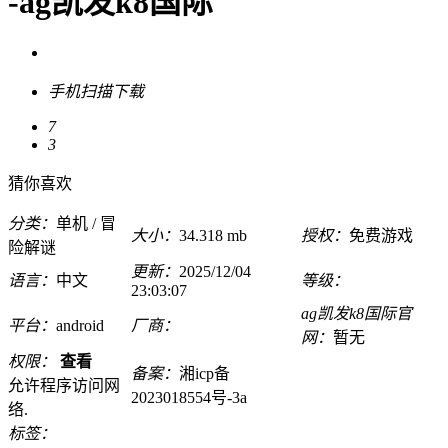
-ag凯发k8国际
手机扫描下载
7
3
猜你喜欢
分类：
单机 / 冒
大小：
34.318 mb
授权：
免费游戏
险解谜
更新：
2025/12/04
语言：
中文
等级：
23:03:07
ag凯发k8国际官
平台：
android
厂商：
网：
暂无
权限：
查看
备案：
湘icp备
允许程序访问网
2023018554号-3a
络.
标签：