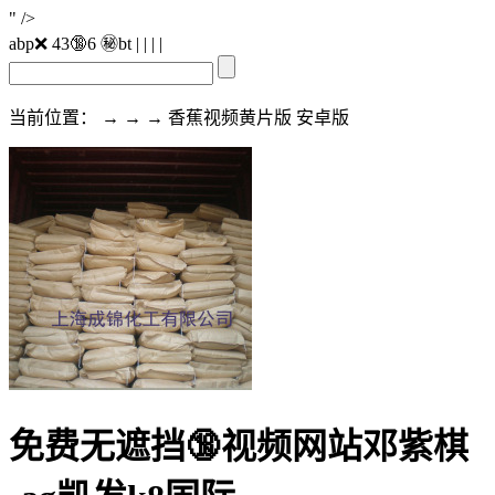
" />
abp❌ 43🔞6 ㊙️bt
| | | |
当前位置： → → → 香蕉视频黄片版 安卓版
免费无遮挡🔞视频网站邓紫棋