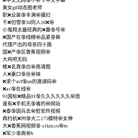
❌中文无码🔞不㊙️卡中文字幕
美女gif动态图老师
职❌业装🔞丰满㊙️骚妇
千❌仞雪🔞3d同人18❌㊙️
小鬼翔太最经典的❌番🔞号㊙️
❌国产在🔞线精㊙️品紧身裤
代理产出的母亲四十路
国❌产🔞区香蕉视频㊙️
大鸡吧无码
椎❌名真🔞白㊙️高清图
人❌妻口🔞丝㊙️袜
❌求个avf🔞un的邀请码㊙️
❌a√🔞在线㊙️
91国标❌精品91🔞久久久久久久㊙️放
谁有❌手机无🔞毒的㊙️网站
❌泰🔞国兵去㊙️慰安所视频
再约杭❌州🔞大二175模特㊙️女神
大❌香蕉网视频🔞 o1km.co㊙️m
❌军少🔞高㊙️h