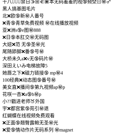
十八🧖‍♂❌️禁日🫱🏼‍🫲🏾本无码羞羞的视🔞频🧝🏻㊙️‍♂
黑人搞基图毛片
北❌欧🔞新㊙️人番号
❌青🔞青草免费视频 ㊙️在线播放视频
亚❌洲s🔞e图㊙️888
❌日🔞本肛交㊙️无码图
大妞❌范 无🔞圣㊙️光
尾随舔脚❌番🔞号㊙️
大桥未久a❌v无🔞码片㊙️
深田えいみ电梯故障5
她唇之下❌磁力链接🔞 mp㊙️4
100经典❌动态图🔞番号㊙️
美女直❌播间🔞第九视频ap㊙️p
花咲一杏❌a🔞b㊙️p
小??戳进老师🍑外国
宇❌都宫紫🔞苑引㊙️退
红蝴蝶在线视频免费观看
❌正面🔞翘臀露鲍无圣㊙️光
❌爱🔞情动作片无码系列 ㊙️magnet