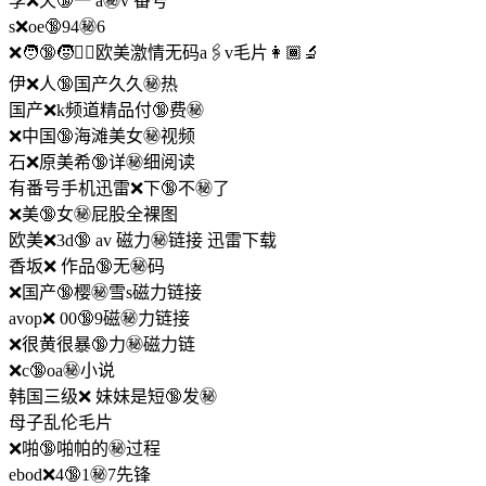
李❌天🔞一 a㊙️v 番号
s❌oe🔞94㊙️6
❌🧑‍🔞🧒㊙️‍🧒欧美激情无码a🖇️v毛片👩🏾‍🔬
伊❌人🔞国产久久㊙️热
国产❌k频道精品付🔞费㊙️
❌中国🔞海滩美女㊙️视频
石❌原美希🔞详㊙️细阅读
有番号手机迅雷❌下🔞不㊙️了
❌美🔞女㊙️屁股全裸图
欧美❌3d🔞 av 磁力㊙️链接 迅雷下载
香坂❌ 作品🔞无㊙️码
❌国产🔞樱㊙️雪s磁力链接
avop❌ 00🔞9磁㊙️力链接
❌很黄很暴🔞力㊙️磁力链
❌c🔞oa㊙️小说
韩国三级❌ 妹妹是短🔞发㊙️
母子乱伦毛片
❌啪🔞啪帕的㊙️过程
ebod❌4🔞1㊙️7先锋