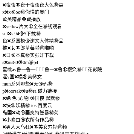
❌夜夜🔞夜干夜夜夜大色㊙️窝
x❌x🔞oo㊙️你懂的奥门
歐美精品免費播放
❌yellow片大🔞全在㊙️线观看
sni❌s 94🔞5下载㊙️
色❌系国模🔞谢文人体精㊙️品
推❌女🔞郎草莓啪㊙️啪啪
❌日🔞本真㊙️实强奸下载
s❌nis80🔞0m㊙️p4
蜜桃av鲁一鲁一🚴🏾‍♀️鲁一❌鲁🔞樱🧝㊙️🏿‍♂花影院
涩y国❌模🔞美㊙️女
mun系列哪些❌无🔞码㊙️
p❌oorsak🔞u㊙️ra 磁力链接
❌绝 色 尤 物 🔞国模 默默㊙️
❌快🔞妖精㊙️ ios 百度云
岛国❌动🔞画奥特曼暴㊙️菊
❌小峰由🔞衣所有作品㊙️
❌男人大鸟狂❌🔞美女穴视㊙️频