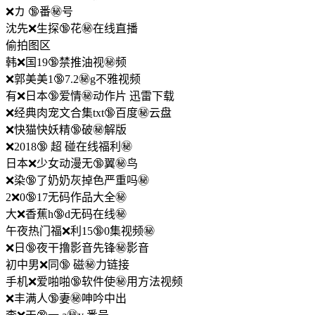
❌カ 🔞番㊙️号
沈先❌生探🔞花㊙️在线直播
偷拍图区
韩❌国19🔞禁推油视㊙️频
❌郭美美1🔞7.2㊙️g不雅视频
有❌日本🔞爱情㊙️动作片 迅雷下载
❌经典肉宠文合集txt🔞百度㊙️云盘
❌快猫快妖精🔞破㊙️解版
❌2018🔞 超 碰在线福利㊙️
日本❌少女动漫无🔞翼㊙️鸟
❌染🔞了奶奶灰掉色严重吗㊙️
2❌0🔞17无码作品大全㊙️
大❌香蕉h🔞d无码在线㊙️
午夜热门福❌利15🔞0集视频㊙️
❌日🔞夜干撸影音先锋㊙️影音
初中男❌同🔞 磁㊙️力链接
手机❌爱啪啪🔞软件使㊙️用方法视频
❌丰满人🔞妻㊙️呻吟中出