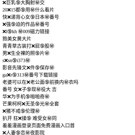
❌巨乳🔞大胸射㊙️交
20❌15都🔞用㊙️什么看片
快❌递背心女🔞日本㊙️番号
❌强🔞迫的作品㊙️番号
❌l🔞kh ㊙️009磁力链接
狍美女黄大片
青青草古装打❌屁🔞股㊙️
男❌生全裸的照🔞片㊙️
s❌sn🔞i373㊙️
影音先锋文❌件🔞保存㊙️
ga❌r🔞313㊙️番号下载链接
老婆可以在❌老公面🔞前换内㊙️衣吗
番号 女❌子🔞现㊙️役大 吉
华❌为手机🔞啪啪奇㊙️
芒果柯柯❌无圣🔞光㊙️全套
❌猪不戒🔞伦理㊙️
扒开 狂❌揉🔞 难受女㊙️同
羞羞漫画登录页面免费漫画入口首
❌人妻🔞恋㊙️夜影院