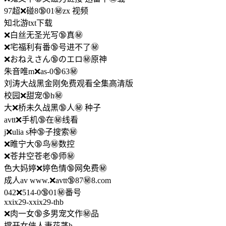
97超❌碰8🔞01㊙️zx 视频
知北游txt下载
❌白丝无圣光写🔞真㊙️
❌宅福利有番🔞号进不了㊙️
❌おねえさん🔞のエロ㊙️原神
朱音唯m❌as-0🔞63㊙️
刘涛大战黑金刚免费观看全集高清版
校园❌甜宠🔞h㊙️
大❌桥未久战黑🔞人㊙️ 种子
avtt❌手机🔞在㊙️线看
j❌ulia s种🔞子搜索㊙️
❌睢宁大🔞鸟㊙️数控
❌苍井空苍老🔞师㊙️
色大妈婷❌婷色情🔞网免费㊙️
成人av www.❌avtt🔞87㊙️8.com
042❌514-0🔞01㊙️番号
xxix29-xxix29-thb
❌肉一女🔞多男宠文作㊙️品
撑开女侠人妻花茎h