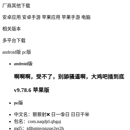
厂商其他下载
安卓应用
安卓手游
苹果应用
苹果手游
电脑
相关版本
多平台下载
android版
pc版
android版
啊啊啊，受不了，别舔骚逼啊，大鸡吧插到底
v9.78.6 苹果版
pc版
中文名：狠狠射❌ 日一🔞日 日日干㊙️
包名：com.naqdjrl.qbgaj
md5：tdlhstmvnnzqe2er2h