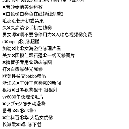
3d动漫在❌线观看无🔞码 ㊙️迅雷下载地址
❌若🔞妻清美调㊙️教
❌白色🔞白㊙️色在线视线观看2
毛都没长齐初尝禁果
久❌久高清🔞手机在线㊙️
男女嗯❌啊不要🔞停用力❌入喘息视频㊙️免费
c❌aopeη🔞g㊙️超碰
加勒❌比🔞女海盗伦㊙️理片看
美女❌国模佳颖石篷🔞一线天㊙️图片
❌撸管子专用🔞动态㊙️图
打❌白嫩㊙️🔞光屁㊙️
欧美性猛交bbbbb精品
浙江关❌于🔞干露㊙️露的新闻
狠狠❌日🔞狠㊙️狠干 狠狠射
yy6080午夜理论毛片
❌ラブ♥ジ🔞チ动漫㊙️
番号h❌k🔞d3㊙️9
❌仁科百🔞华 大奶女优㊙️
长濑爱❌b🔞t㊙️下载