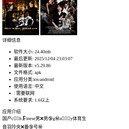
详细信息
软件大小:
24.40mb
最后更新:
2025/12/04 23:03:07
最新版本:
v5.29.86
文件格式:
apk
应用分类:ios-android
使用语言:
中文
:
需要联网
系统要求:
1.6以上
应用介绍
国产c🏊🏽h🗜inese男❌男🔞g㊙️a🚴🏼‍♀y体育生
音羽玲央❌番🔞号㊙️