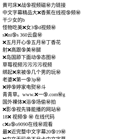
黄可床❌战🔞视频磁㊙️力链接
中文字幕精品大❌香蕉在线视🔞频㊙️
干少女的b
怪物吃美❌女3🔞d视频㊙️
s❌ni🔞s 360云盘㊙️
❌五月开心🔞五月㊙️丁香花
射❌高跟🔞美㊙️腿
❌岛国舔下面动🔞态图㊙️
草莓视频污污污污视频
绑起❌来被🔞几个男的玩㊙️
老婆❌第一🔞3p㊙️
❌婷🔞婷家电熨㊙️斗
青青草。www.❌一🔞.com㊙️g
国外裸体❌浴🔞场偷㊙️拍
❌影🔞视先锋能播的网站㊙️
18❌ 视频🔞 ㊙️ 在线代码
c❌a🔞o9090在线㊙️观看
最❌近完整中文字幕20🔞19㊙️