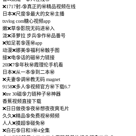
❌1717射-🔞真正的㊙️精品视频在线
日本❌尺度🔞最大的女㊙️主播
txvlog com糖心视频app
嫩❌草🔞影院无码进㊙️入
泷❌泽萝拉 步兵🔞作㊙️品番号
❌知足茗🔞莲㊙️app
动漫❌娜美🔞福利㊙️触手图
接❌电🔞话的磁㊙️力链接
20l❌7🔞年秋㊙️霞理伦手机看
日本❌从一本🔞到二本㊙️
❌夫妻🔞调㊙️教无码 magnet
9158❌多人🔞视频官方㊙️下载6.7
❌tre 30磁🔞力链种子㊙️神器
香蕉视频直接下载
❌日日做夜🔞夜㊙️想夜夜爽毛片
久久❌精品🔞免费视㊙️频频
人人❌摸超🔞碰免㊙️
❌白石🔞日和3㊙️4全集