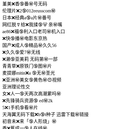
堇美❌香🔞番㊙️号无码
伦理片❌2🔞012eeusscom㊙️
日本❌经典a🔞a片㊙️番号
网红脱👙给❌我揉🔞🐻 亲㊙️嘴
ae86❌福🔞利入口老司㊙️机入口
❌快🔞播㊙️电影东京热
国产❌成人🔞精品㊙️久久56
❌久久🔞爱7㊙️无线
❌濑🔞亚美莉 无码第㊙️一部
青青草❌原铁门🔞图㊙️片
麦提娜mitin❌a 🔞无㊙️圣光
❌亚洲㊙美女🔞黄色㊙️😍视频
亚洲理论性交
女❌人一🔞天两次高潮累吗㊙️
❌先锋骑兵资源🔞 ed㊙️2k
5❌1手机🔞看㊙️片
天海翼无码下载❌b🔞t种子 迅雷下载㊙️链接
初音未❌来「🔞人形烧」㊙️
香❌蕉成一🔞人在线㊙️