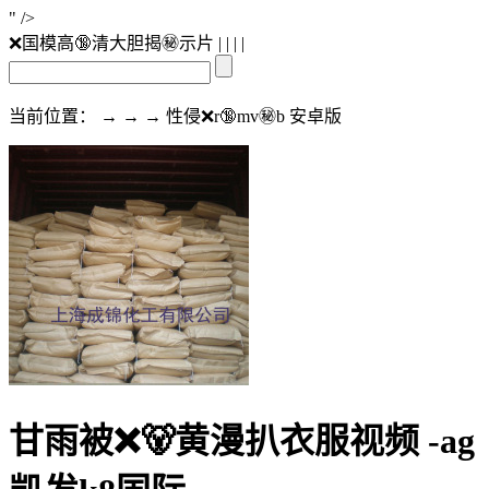
" />
❌国模高🔞清大胆揭㊙️示片
| | | |
当前位置： → → → 性侵❌r🔞mv㊙️b 安卓版
甘雨被❌🐻黄漫扒衣服视频 -ag