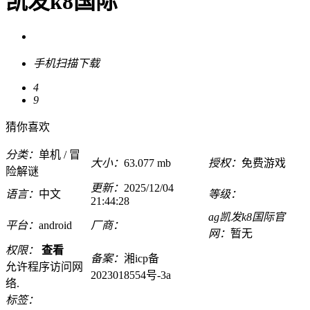
凯发k8国际
手机扫描下载
4
9
猜你喜欢
分类：
单机 / 冒
大小：
63.077 mb
授权：
免费游戏
险解谜
更新：
2025/12/04
语言：
中文
等级：
21:44:28
ag凯发k8国际官
平台：
android
厂商：
网：
暂无
权限：
查看
备案：
湘icp备
允许程序访问网
2023018554号-3a
络.
标签：