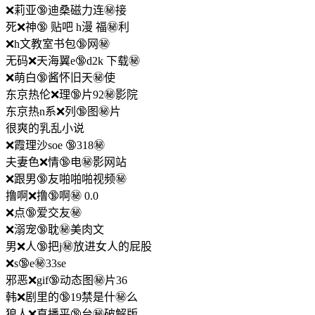
❌莉亚🔞迪桑磁力连㊙️接
死❌神🔞 贴吧 h漫 福㊙️利
❌h文教室书包🔞网㊙️
无码❌天海翼e🔞d2k 下载㊙️
❌萌白🔞酱怀旧天㊙️使
东京热伦❌理🔞片92㊙️影院
东京热n系❌列🔞图㊙️片
很爽的乳乱小说
❌霞理沙soe 🔞318㊙️
夫妻色❌情🔞电㊙️影网站
❌跟男🔞友啪啪啪视频㊙️
撸啊❌撸🔞啊㊙️ 0.0
❌点🔞爱交友㊙️
❌溺宠🔞耽㊙️美肉文
男❌人🔞把j㊙️放进女人的屁股
❌s🔞e㊙️33se
邪恶❌gif🔞动态图㊙️片36
韩❌剧里的🔞19禁是什㊙️么
狼人❌直播平🔞台㊙️破解版