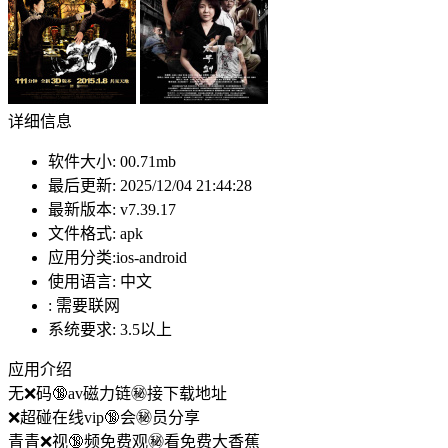
详细信息
软件大小:
00.71mb
最后更新:
2025/12/04 21:44:28
最新版本:
v7.39.17
文件格式:
apk
应用分类:ios-android
使用语言:
中文
:
需要联网
系统要求:
3.5以上
应用介绍
无❌码🔞av磁力链㊙️接下载地址
❌超碰在线vip🔞会㊙️员分享
青青❌视🔞频免费观㊙️看免费大香蕉