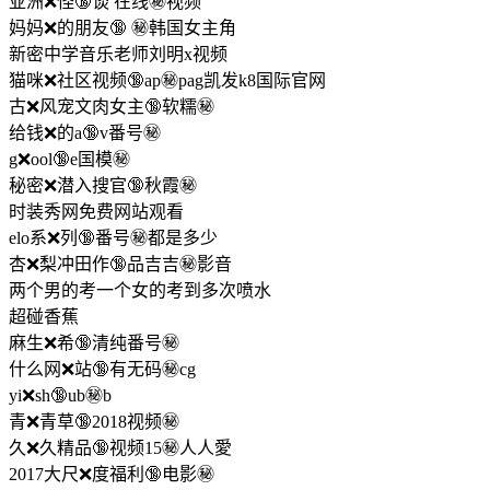
亚洲❌怪🔞谈 在线㊙️视频
妈妈❌的朋友🔞 ㊙️韩国女主角
新密中学音乐老师刘明x视频
猫咪❌社区视频🔞ap㊙️pag凯发k8国际官网
古❌风宠文肉女主🔞软糯㊙️
给钱❌的a🔞v番号㊙️
g❌ool🔞e国模㊙️
秘密❌潜入搜官🔞秋霞㊙️
时装秀网免费网站观看
elo系❌列🔞番号㊙️都是多少
杏❌梨冲田作🔞品吉吉㊙️影音
两个男的考一个女的考到多次喷水
超碰香蕉
麻生❌希🔞清纯番号㊙️
什么网❌站🔞有无码㊙️cg
yi❌sh🔞ub㊙️b
青❌青草🔞2018视频㊙️
久❌久精品🔞视频15㊙️人人愛
2017大尺❌度福利🔞电影㊙️