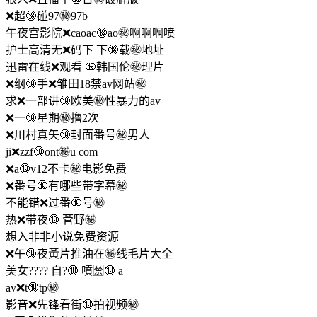
❌超🔞碰97㊙️97b
午夜宫影院❌caoac🔞ao㊙️啊啊啊喷
护士高清无❌码下 下🔞载㊙️地址
迅雷在线❌观看 🔞韩国伦㊙️理片
❌纲🔞手❌雏田18禁av网站㊙️
求❌一部讲🔞欧美㊙️性暴力的av
❌一🔞星期㊙️撸2次
❌川村真矢🔞封面番号㊙️男人
ji❌zzf🔞ont㊙️u com
❌a🔞v12不卡㊙️电影免费
❌番号🔞有哪些带字幕㊙️
不能错❌过番🔞号㊙️
热❌带夜🔞 菅野㊙️
想入非非小说免费资源
❌午🔞夜黃片推油在㊙️线毛片大全
美女???? 自?🔞 噴🈲🔞 a
av❌t🔞tp㊙️
影音❌先锋看街🔞拍视频㊙️