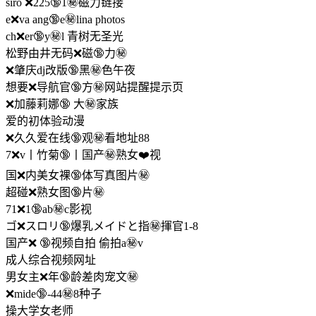
siro ❌225🔞1㊙️磁力链接
e❌va ang🔞e㊙️lina photos
ch❌er🔞y㊙️l 青树无圣光
松野由井无码❌磁🔞力㊙️
❌肇庆dj改版🔞黑㊙️色午夜
想要❌导航官🔞方㊙️网站提醒提示页
❌加藤莉娜🔞 大㊙️家族
爱的初体验动漫
❌久久爱在线🔞观㊙️看地址88
7❌v丨竹菊🔞丨国产㊙️熟女❤️视
国❌内美女裸🔞体写真图片㊙️
超碰❌熟女图🔞片㊙️
71❌1🔞ab㊙️c影视
ゴ❌スロリ🔞爆乳メイドと指㊙️揮官1-8
国产❌ 🔞视频自拍 偷拍a㊙️v
成人综合视频网址
男女主❌年🔞龄差肉宠文㊙️
❌mide🔞-44㊙️8种子
操大学女老师