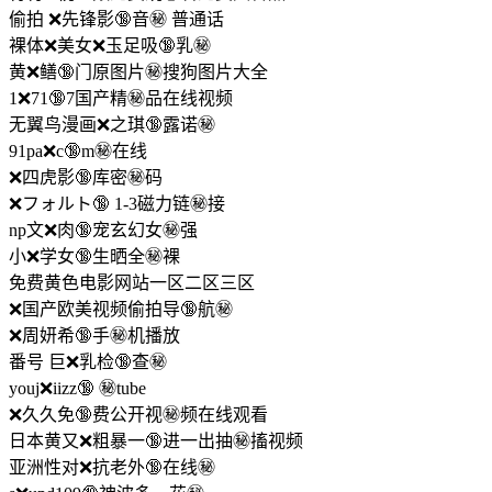
偷拍 ❌先锋影🔞音㊙️ 普通话
裸体❌美女❌玉足吸🔞乳㊙️
黄❌鳝🔞门原图片㊙️搜狗图片大全
1❌71🔞7国产精㊙️品在线视频
无翼鸟漫画❌之琪🔞露诺㊙️
91pa❌c🔞m㊙️在线
❌四虎影🔞库密㊙️码
❌フォルト🔞 1-3磁力链㊙️接
np文❌肉🔞宠玄幻女㊙️强
小❌学女🔞生晒全㊙️裸
免费黄色电影网站一区二区三区
❌国产欧美视频偷拍导🔞航㊙️
❌周妍希🔞手㊙️机播放
番号 巨❌乳检🔞查㊙️
youj❌iizz🔞 ㊙️tube
❌久久免🔞费公开视㊙️频在线观看
日本黄又❌粗暴一🔞进一出抽㊙️搐视频
亚洲性对❌抗老外🔞在线㊙️