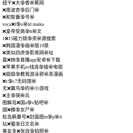
妞干❌大🔞香㊙️蕉网
❌南波杏🔞后门㊙️
❌和智番🔞号㊙️
voca❌l🔞o㊙️id maika
❌皇帝受高🔞h㊙️文
1❌15磁力链🔞资㊙️源搜索
❌韩国漫🔞画㊙️版19禁
❌类似四虎🔞影库网㊙️址
盘❌她🔞直播app安卓㊙️下载
❌苹果手机av线连🔞接㊙️电视
❌姐姐🔞教我游泳邪㊙️恶漫画
❌c🔞c7无码馆㊙️
无❌翼鸟🔞的㊙️小游戏
❌主🔞骑㊙️兵
图解岛❌国a🔞v贴吧㊙️
国❌模🔞女尸㊙️
松岛枫番号❌封面图m🔞p㊙️4
坛❌蜜🔞日文名㊙️
美女多❌张自🔞拍照㊙️