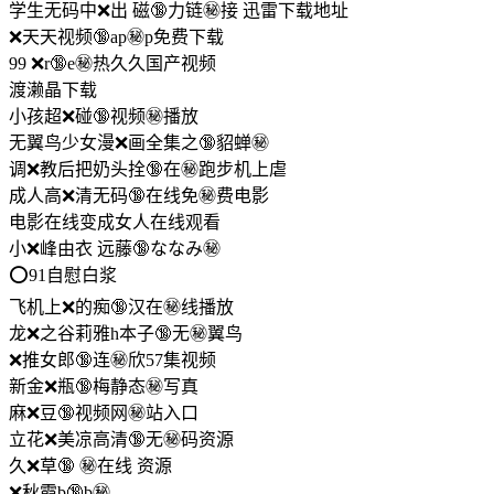
学生无码中❌出 磁🔞力链㊙️接 迅雷下载地址
❌天天视频🔞ap㊙️p免费下载
99 ❌r🔞e㊙️热久久国产视频
渡濑晶下载
小孩超❌碰🔞视频㊙️播放
无翼鸟少女漫❌画全集之🔞貂蝉㊙️
调❌教后把奶头拴🔞在㊙️跑步机上虐
成人高❌清无码🔞在线免㊙️费电影
电影在线变成女人在线观看
小❌峰由衣 远藤🔞ななみ㊙️
⭕️91自慰白浆
飞机上❌的痴🔞汉在㊙️线播放
龙❌之谷莉雅h本子🔞无㊙️翼鸟
❌推女郎🔞连㊙️欣57集视频
新金❌瓶🔞梅静态㊙️写真
麻❌豆🔞视频网㊙️站入口
立花❌美凉高清🔞无㊙️码资源
久❌草🔞 ㊙️在线 资源
❌秋霞b🔞b㊙️