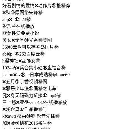
好看剧情的爱情❌动作片🔞推㊙️荐
❌秋🔞霞网络先锋㊙️
abp❌–🔞523㊙️
彩乃兰在线播放
欧美性爱免费小说
美女❌无圣🔞光秀㊙️美图
36❌0云盘可以存🔞岛国片㊙️
ab❌p_🔞263百度云㊙️
h漫神社❌巫🔞女㊙️
1024骑❌兵合集小硬🔞盘福音㊙️
jealou❌sv🔞ue日本成熟㊙️iphone69
❌五月🔞丁香视频㊙️网
❌邪恶少年漫🔞画㊙️之电车
健❌身无码磁力链接🔞 mp4㊙️
三上悠❌亚🔞ssni-432在线播㊙️放
❌浅仓舞🔞作品番㊙️号
k❌awd 樱由🔞罗 影音先锋㊙️
加❌藤🔞穗花2016番号㊙️