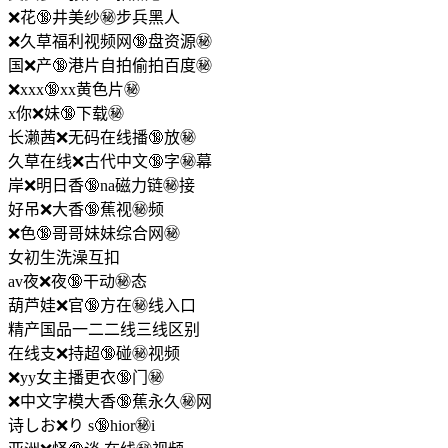
❌花🔞井美纱㊙️步兵黑人
❌久草福利视频网🔞盘资源㊙️
国❌产🔞港片自拍偷拍百度㊙️
❌xxx🔞xx黄色片㊙️
x你❌妹🔞下载㊙️
长濑茜❌无码在线播🔞放㊙️
久草在线❌古代中文🔞字㊙️幕
岸❌明日香🔞na磁力链㊙️接
好吊❌大香🔞蕉视㊙️频
❌色🔞哥哥妹妹综合网㊙️
女初生洗澡互扣
av夜❌夜🔞干动㊙️态
葫芦娃❌官🔞方在㊙️线入口
精产国品一二二线三线区别
在线支❌持超🔞碰㊙️视频
❌yy女主播更衣🔞门㊙️
❌中文字模大香🔞蕉永久㊙️网
诗しお❌り s🔞hior㊙️i