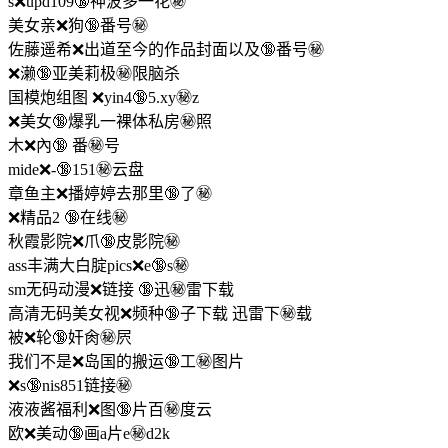
s❌upd109🔞神波多一花㊙️
美女亲❌狗🔞番号㊙️
佐藤遥希❌出道至今的作品封面以及🔞番号㊙️
❌濑🔞亚美莉极㊙️限脑杀
国模炮组图 ❌yin4🔞5.xy㊙️z
❌美女🔞爆乳一裸体私房㊙️照
木❌內🔞 番㊙️号
mide❌-🔞151㊙️云盘
章鱼主❌播婷婷去那里🔞了㊙️
❌精品2 🔞在线㊙️
秋霞影院❌爪🔞皮影院㊙️
ass丰满大白腚pics❌e🔞s㊙️
sm无码动漫❌链接 🔞迅㊙️雷下载
高清无码美女视❌频种🔞子下载 迅雷下㊙️载
被❌轮🔞奸肏㊙️屄
我们不是❌岛国的搬运🔞工㊙️图片
❌s🔞nis851链接㊙️
液液酱福利❌图🔞片百㊙️度云
欧❌美动🔞画a片e㊙️d2k