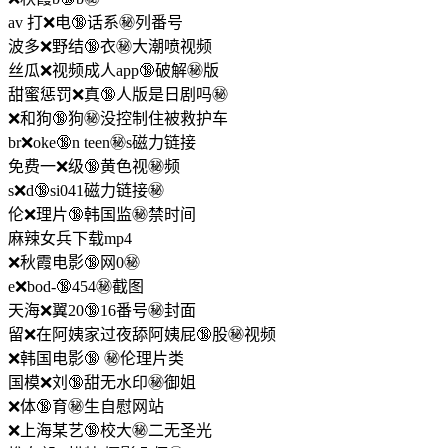
av 打❌电🔞话系㊙️列番号
波多❌野结🔞衣㊙️大潮喷视频
丝瓜❌视频成人app🔞破解㊙️版
甜蜜惩罚❌真🔞人版是日剧吗㊙️
❌和狗🔞狗㊙️没控制住被救护车
br❌oke🔞n teen㊙️s磁力链接
免费一❌级🔞黄色视㊙️频
s❌d🔞si041磁力链接㊙️
伦❌理片🔞韩国监㊙️禁时间
麻辣女兵下载mp4
❌秋霞电影🔞网0㊙️
e❌bod-🔞454㊙️截图
天海❌翼20🔞16番号㊙️封面
留❌在阿姨家过夜舔阿姨屁🔞股㊙️视频
❌韩国电影🔞 ㊙️伦理片类
国模❌刘🔞甜无水印㊙️御姐
❌体🔞育㊙️生自慰网站
❌上海某艺🔞校大㊙️二无圣光