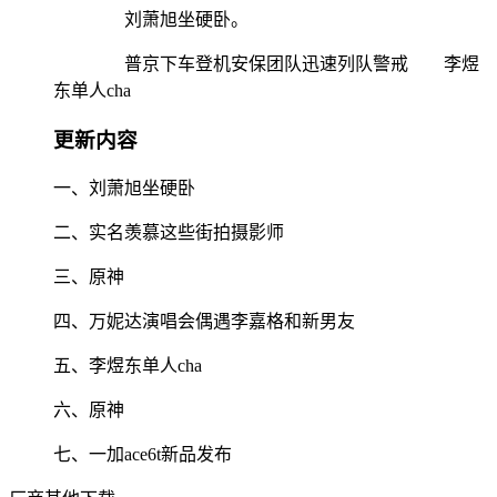
刘萧旭坐硬卧。
普京下车登机安保团队迅速列队警戒 李煜
东单人cha
更新内容
一、刘萧旭坐硬卧
二、实名羡慕这些街拍摄影师
三、原神
四、万妮达演唱会偶遇李嘉格和新男友
五、李煜东单人cha
六、原神
七、一加ace6t新品发布