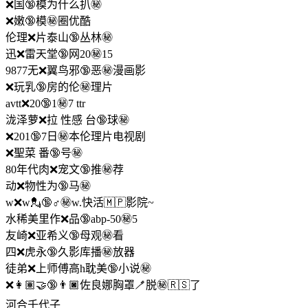
❌国🔞模为什么扒㊙️
❌嫩🔞模㊙️圈优酷
伦理❌片泰山🔞丛林㊙️
迅❌雷天堂🔞网20㊙️15
9877无❌翼鸟邪🔞恶㊙️漫画影
❌玩乳🔞房的伦㊙️理片
avtt❌20🔞1㊙️7 ttr
泷泽萝❌拉 性感 台🔞球㊙️
❌201🔞7日㊙️本伦理片电视剧
❌聖菜 番🔞号㊙️
80年代肉❌宠文🔞推㊙️荐
动❌物性为🔞马㊙️
w❌w💂‍🔞♂㊙️️w.快活🇲🇵影院~
水稀美里作❌品🔞abp-50㊙️5
友崎❌亚希义🔞母观㊙️看
四❌虎永🔞久影库播㊙️放器
徒弟❌上师傅高h耽美🔞小说㊙️
❌👩🏽‍🤝‍🔞👨🏿佐良娜胸罩🪥脱㊙️🇷🇸了
河合千代子