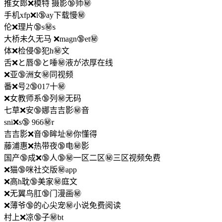
推女郎❌模特 摄影🔞师㊙️
手机xfp❌l🔞ay下载慢㊙️
伦❌理片🔞s㊙️s
大桥未久无马 ❌magn🔞et㊙️
体❌检侵🔞犯h㊙️文
舌❌と唇🔞と唾㊙️液が浓厚在线
❌亚🔞洲女㊙️同视频
番❌号2🔞017十㊙️
❌女教师系🔞列㊙️无码
七草❌安🔞娜吉吉影㊙️音
sni❌s🔞 966㊙️r
吉吉影❌音🔞眸址㊙️你懂得
藤浦惠❌热带夜🔞电㊙️影
国产🔞成❌🔞人🔞㊙一区二区㊙️三区视频免费
❌猫🔞咪社交版㊙️app
❌高h耽🔞美家㊙️庭文
❌无翼鸟肛🔞门漫画㊙️
❌薄爷🔞的心尖宠㊙️小说免费阅读
村上❌凉🔞子㊙️bt