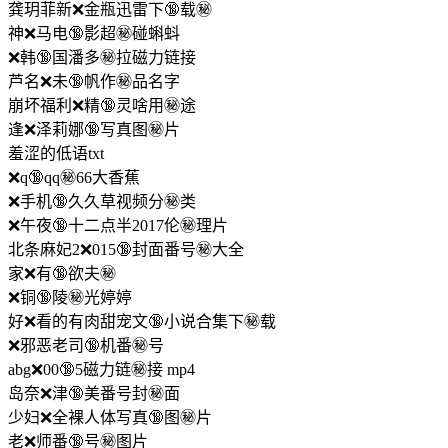
龚玥菲新❌金瓶迅雷下🔞载㊙️
神❌马电🔞影超㊙️碰蝌蚪
❌韩🔞国潘多㊙️拉磁力链接
芦名❌未🔞帆作㊙️品名字
崩坏福利❌精🔞灵啥用㊙️途
逢❌泽莉娜🔞写真图㊙️片
羞涩的低语txt
❌q🔞qq㊙️66大香蕉
❌手机🔞久久草视频分㊙️类
❌午夜🔞十二点半2017伦㊙️理片
北条麻妃2❌015🔞封面番号㊙️大全
家❌有🔞欲夫㊙️
❌铜🔞陵㊙️光婷婷
好❌看的有肉甜宠文🔞小说合集下㊙️载
❌邪恶老司🔞机番㊙️号
abg❌00🔞5磁力链㊙️接 mp4
岛奈❌津🔞美番号封㊙️面
少妇❌全裸人体写真🔞图㊙️片
老❌师番🔞号㊙️图片