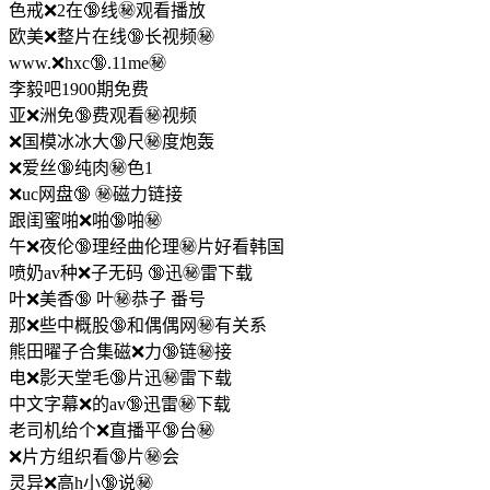
色戒❌2在🔞线㊙️观看播放
欧美❌整片在线🔞长视频㊙️
www.❌hxc🔞.11me㊙️
李毅吧1900期免费
亚❌洲免🔞费观看㊙️视频
❌国模冰冰大🔞尺㊙️度炮轰
❌爱丝🔞纯肉㊙️色1
❌uc网盘🔞 ㊙️磁力链接
跟闺蜜啪❌啪🔞啪㊙️
午❌夜伦🔞理经曲伦理㊙️片好看韩国
喷奶av种❌子无码 🔞迅㊙️雷下载
叶❌美香🔞 叶㊙️恭子 番号
那❌些中概股🔞和偶偶网㊙️有关系
熊田曜子合集磁❌力🔞链㊙️接
电❌影天堂毛🔞片迅㊙️雷下载
中文字幕❌的av🔞迅雷㊙️下载
老司机给个❌直播平🔞台㊙️
❌片方组织看🔞片㊙️会
灵异❌高h小🔞说㊙️