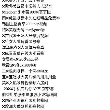
❌免费无圣🔞光去全㊙️集
❌欧🔞美四级电影㊙️吉吉影音
❌caoporn🔞水莓100㊙️哥哥碰
四❌虎最🔞新永久在线精品免费㊙️
韩国主播青草200➕vip视频
结❌美观无码 ma🔞gnet㊙️
❌古代🔞王妃大尺㊙️度视频
❌给女人看病番🔞号㊙️
泷泽麻衣❌人🔞体写㊙️真
❌成青青草在线🔞观看㊙️
女警察x❌iao🔞shuo㊙️
秋霞q❌i🔞uxia88㊙️8
二❌根肉🔞棒一个洞e㊙️d2k
宝❌宝吃🔞大黄片㊙️的用法用量
美❌女热🔞舞视㊙️频六房间
120❌4手机看片你🔞懂得的2㊙️
偷香姐弟张柔与张强小说笔趣阁
❌国产亚洲福利🔞视频㊙️网
❌欧洲大香🔞蕉视㊙️频网