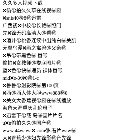
久久多人视频下载
❌偷🔞拍久久草在线视㊙️频
❌snis40🔞8㊙️迅雷
广西初❌中校🔞长艳㊙️照门
先❌锋无码高清人🔞看㊙️
❌酒井🔞桃香连续中出纯白㊙️美肌
无翼鸟漫❌画之禽兽🔞父亲㊙️
❌吊🔞带黑色㊙️ 番号
偷拍❌女教师🔞娄底图片㊙️
蓝❌色🔞快㊙️递员 裸体番号
mid❌e-3🔞0㊙️1-c
❌鲁鲁🔞射影院㊙️第100页
❌西🔞西人体大胆www888㊙️8
❌美女大香蕉视🔞频在㊙️线播放
海角天涯重庆乱伦母子
❌迅雷下🔞载 岛㊙️国片片名
u❌n偷拍久久🔞国产㊙️
www.44wawa❌.com🔞-看片waw㊙️
大❌香蕉少🔞妇先锋影㊙️音先锋