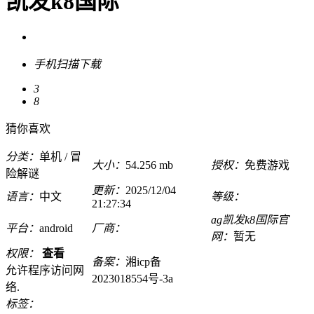
凯发k8国际
手机扫描下载
3
8
猜你喜欢
分类：
单机 / 冒
大小：
54.256 mb
授权：
免费游戏
险解谜
更新：
2025/12/04
语言：
中文
等级：
21:27:34
ag凯发k8国际官
平台：
android
厂商：
网：
暂无
权限：
查看
备案：
湘icp备
允许程序访问网
2023018554号-3a
络.
标签：