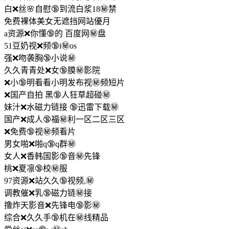
白❌丝🌸自慰🔞到流白浆18㊙️禁
免费裸体美女无遮挡网站優月
a资源❌你懂🔞的 百度网㊙️盘
51豆奶视❌频🔞i㊙️os
强❌吻袭胸🔞小说㊙️
久久青青处❌女🔞膜㊙️影院
❌小🔞明看看小明发布视㊙️频短片
❌国产自拍 黑🔞人狂草超碰㊙️
妹汁❌水磁力链接 🔞迅雷下载㊙️
国产❌成人🔞福㊙️利一区二区三区
❌免费🔞视㊙️频看片
男女啪❌啪q🔞q群㊙️
女人❌香韩国影🔞音㊙️先锋
桃❌夏凛🔞校㊙️服
97资源❌站久久🔞视频,㊙️
调教催❌乳🔞磁力链㊙️接
撸炸天影音❌先锋电🔞影㊙️
综合❌久久手🔞机在㊙️线精品