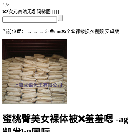
" />
❌2次元高清无🔞码㊙️图
| | | |
当前位置： → → → 斗鱼min❌i全🔞裸㊙️换衣视频 安卓版
蜜桃臀美女裸体被❌羞羞嗯 -ag