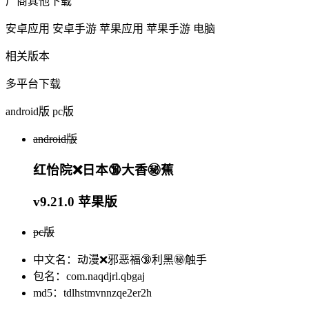
厂商其他下载
安卓应用
安卓手游
苹果应用
苹果手游
电脑
相关版本
多平台下载
android版
pc版
android版
红怡院❌日本🔞大香㊙️蕉
v9.21.0 苹果版
pc版
中文名：动漫❌邪恶福🔞利黑㊙️触手
包名：com.naqdjrl.qbgaj
md5：tdlhstmvnnzqe2er2h