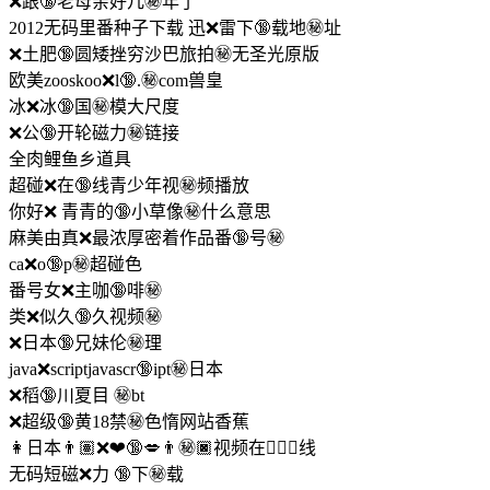
❌跟🔞老母亲好几㊙️年了
2012无码里番种子下载 迅❌雷下🔞载地㊙️址
❌土肥🔞圆矮挫穷沙巴旅拍㊙️无圣光原版
欧美zooskoo❌l🔞.㊙️com兽皇
冰❌冰🔞国㊙️模大尺度
❌公🔞开轮磁力㊙️链接
全肉鲤鱼乡道具
超碰❌在🔞线青少年视㊙️频播放
你好❌ 青青的🔞小草像㊙️什么意思
麻美由真❌最浓厚密着作品番🔞号㊙️
ca❌o🔞p㊙️超碰色
番号女❌主咖🔞啡㊙️
类❌似久🔞久视频㊙️
❌日本🔞兄妹伦㊙️理
java❌scriptjavascr🔞ipt㊙️日本
❌稻🔞川夏目 ㊙️bt
❌超级🔞黄18禁㊙️色惰网站香蕉
👩日本👨🏽❌‍❤🔞️‍💋‍👨㊙️🏿视频在🙍🏽‍♂️线
无码短磁❌力 🔞下㊙️载