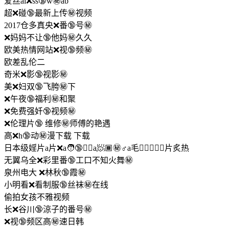
爱丝ai❌ss🔞w㊙️ab
超❌碰🔞最新上传㊙️视频
2017仓多真央❌番🔞号㊙️
❌妈妈不让🔞他妈㊙️久久
欧美热情网站❌视🔞频㊙️
欧差乱伦二
奇米❌影🔞视影㊙️
美❌妇双🔞飞胯㊙️下
❌午夜🔞福利㊙️和聚
❌免费强奷🔞视频㊙️
❌伦理片🔞 维修㊙️师傅的艳遇
高❌h🔞动㊙️漫下载 下载
日本级婬片a片❌a🧑🔞🏼‍⚖a🧖🏾‍㊙️♂a毛👩🏿‍❤️‍👨🏿片炙热
无翼乌全❌彩里番🔞工口不知火舞㊙️
泉州电大 ❌林秋🔞霞㊙️
小明看❌看制服🔞丝袜㊙️在线
偷拍女孩不雅视频
长❌谷川🔞涼子的番号㊙️
❌视🔞频区高㊙️速日韩