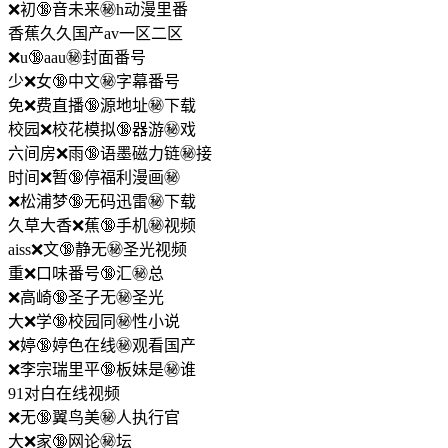
❌初🔞音未来㊙️h动漫里番
香蕉久久国产av一区二区
❌u🔞aau㊙️封面番号
少❌女🔞中文㊙️字幕番号
免❌费直播🔞源地址㊙️下载
校园❌校花模拟🔞器游㊙️戏
六间房❌雨🔞语墨磁力链㊙️接
时间❌暂🔞停福利漫画㊙️
❌松浦梦🔞无码迅雷㊙️下载
久草大香❌蕉🔞手机㊙️视频
aiss❌文🔞静无㊙️圣光视频
重❌口味番号🔞汇㊙️总
❌高崎🔞圣子无㊙️圣光
大❌学🔞校园同㊙️性小说
❌婷🔞婷色在线㊙️观看国产
❌李宗瑞里平🔞板妹是㊙️谁
91对白在线视频
❌无🔞翼鸟美㊙️人执行官
大❌家🔞网论㊙️坛