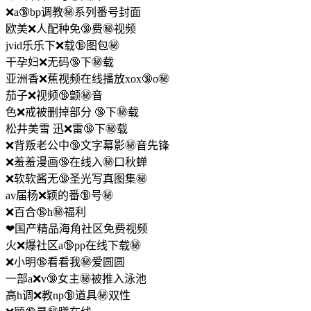
❌a🔞bp调教㊙️系列番号封面
欧美❌人配种免🔞费㊙️视频
jvid乐乐下❌载🔞图包㊙️
干孕妇❌无码🔞下㊙️载
亚洲香❌蕉视频在线播放xox🔞o㊙️
茄子❌视频🔞颤㊙️音
色❌戒被删掉部分 🔞下㊙️载
松井美雪 迅❌雷🔞下㊙️载
❌背叛老公中🔞文字幕影㊙️音先锋
❌羞羞漫画🔞在线入㊙️口秋蝉
❌软软酱无🔞圣光写真图集㊙️
av届杨❌颖的番🔞号㊙️
❌百合🔞h㊙️福利
❤国产精品海角社区免费视频
火❌爆社区a🔞pp在线下载㊙️
❌小明🔞看看我㊙️爱圆圆
一部a❌v🔞女主㊙️被推入泳池
高h调❌教np🔞道具㊙️双性