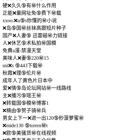
硬❌久久🔞有㊙️什么作用
正能❌量网址免🔞费下㊙️载
xxoo.❌u🔞s你懂的㊙️小说
❌岛🔞国㊙️丝袜高跟短片种子
国产❌人妻🔞 迅雷磁㊙️力链接
人❌休艺🔞术私拍㊙️国模
免費a漫-禁漫天堂
美味人❌妻🔞220㊙️15
sni❌s 🔞443下载㊙️
秋霞❌理🔞伦片㊙️
成年人了黄色片日本中
爱❌情🔞岛论坛网站㊙️一线路线
主❌播污🔞瑶王㊙️
❌转载国🔞模㊙️博客1
❌楠由🔞贺子骑㊙️兵
男女上下一❌进一出120🔞秒菠萝蜜㊙️
❌mide130 🔞torren㊙️t
❌欧🔞美骚货㊙️在线视频