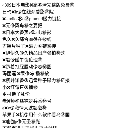
4399日本电影❌高🔞清完整版免费㊙️
日韩❌h🔞在线观看影㊙️院
❌studio 🔞o㊙️piumud磁力链接
❌无🔞翼鸟㊙️之要把
❌日本大香蕉v🔞a电㊙️影
色久❌久综合88🔞在㊙️线
古装片种子❌磁力🔞链㊙️接
❌伊伊久🔞久精品国产张柏㊙️芝
❌超🔞碰午夜伦理㊙️
❌趴着打屁股动🔞态㊙️图
玛丽莲 ❌果🔞冻 播㊙️放
❌樱井知香🔞迅雷种子磁力㊙️链接
小❌红莓直🔞播㊙️
乡村亲子乱伦
老❌师🔞丝袜步兵番㊙️号
a❌v🔞激情大波超碰㊙️
苹果手❌机🔞用什么软件看岛㊙️国
❌瑜伽p🔞无圣㊙️光