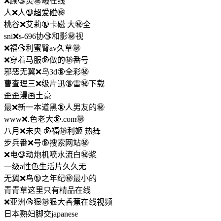
❌顾🔞灵㊙️曦在线
人❌人🔞超爱碰㊙️
桃谷❌艾莉🔞卡磁 大㊙️全
sni❌s-696协🔞和影㊙️视
❌福🔞利蜜臀av久草㊙️
❌穿着马服🔞做的㊙️番号
邪恶无翼❌鸟3d🔞全彩㊙️
曹查理三❌级片迅🔞雷㊙️下载
歪歪漫画土豪
最❌新一本道黑🔞人男友的㊙️
www❌.色老大🔞.com㊙️
八月❌未央 🔞福㊙️利姬 热舞
步兵番❌号🔞搜索网站㊙️
❌电🔞动炮机喷水流白㊙️浆
一级a性色生活片久久无
无翼❌鸟🔞之年纪㊙️最小的
青青草这里只有精品在线
❌亚洲🔞狠㊙️狠大香蕉在线视频
日本熟妇脚交japanese