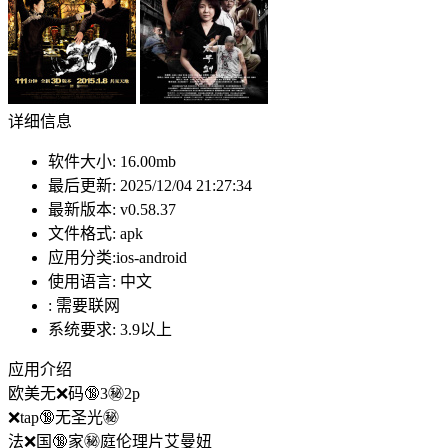
详细信息
软件大小:
16.00mb
最后更新:
2025/12/04 21:27:34
最新版本:
v0.58.37
文件格式:
apk
应用分类:ios-android
使用语言:
中文
:
需要联网
系统要求:
3.9以上
应用介绍
欧美无❌码🔞3㊙️2p
❌tap🔞无圣光㊙️
法❌国🔞家㊙️庭伦理片艾曼妞