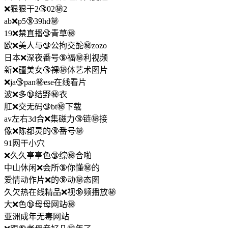
❌狠狠干2🔞02㊙️2
ab❌p5🔞39hd㊙️
19❌禁直播🔞青草㊙️
欧❌美人与🔞公拘交酡㊙️zozo
日本❌深夜番号🔞福㊙️利视频
新❌疆美女🔞裸㊙️体艺术图片
❌ja🔞pan㊙️ese在线看片
波❌多🔞结野㊙️衣
肛❌交无码🔞bt㊙️下载
av左右3d合❌集磁力🔞链㊙️接
像❌陈都灵的🔞番号㊙️
91网干小穴
❌久久亭亭色🔞综㊙️合啪
中山休闲❌会所🔞你懂㊙️的
爱情动作片❌的🔞动㊙️态图
久欠热在线精品❌视🔞频播放㊙️
大❌色🔞母母网站㊙️
亚洲成年无毒网站