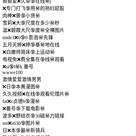
狠狠爱❌久草🔞在线㊙️j
❌专门打飞🔞用㊙️的熟妇屁股
肉棒❌曾🔞小贤㊙️
雪莉❌大🔞尺度在多少㊙️秒
温❌碧霞大尺🔞度㊙️全裸图片
mide3❌6🔞0 影音㊙️先锋
五月天婷❌婷🔞基㊙️地在线
❌白嫩帅哥床🔞上运动㊙️
电视免❌费全集在🔞线㊙️观看
❌si🔞l㊙️k 番号
wwwe100
激情爱爱激情男男
❌日🔞本黄漫图㊙️
久久视频❌在线🔞观看伦理片㊙️
fat❌e贞德h🔞漫㊙️
❌番号🔞下载电影㊙️
波多❌野结衣🔞3d磁㊙️力链接
sni❌s636🔞图片㊙️
日❌本🔞最㊙️新骑兵