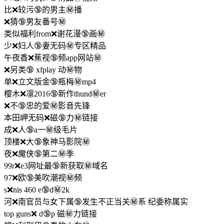
比❌较污🔞的男主㊙️播
❌猜🔞男友番号㊙️
类似福利from❌谢花漫🔞画㊙️
少❌妇人🔞妻无码㊙️专区精品
午夜香❌蕉视🔞频app网站㊙️
❌另类🔞 xfplay 动㊙️物
单❌立文版金🔞瓶梅㊙️mp4
樱木❌凛2016🔞新作thund㊙️er
❌不🔞忠的爱㊙️影音先锋
本田岬无码❌磁🔞力㊙️链接
成❌人🔞a一㊙️级毛片
顶楼❌大🔞象神马影院㊙️
夜❌魔侠🔞第二㊙️季
99r❌e3网址最🔞新获取㊙️域名
97❌欧🔞美吹潮视㊙️频
s❌nis 460 e🔞d㊙️2k
河❌南官员与女下属🔞发生不正当关㊙️系 纪委称属实
top guns❌ d🔞p 磁㊙️力链接