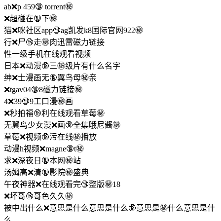
ab❌p 459🔞 torrent㊙️
❌超碰在🔞下㊙️
猫❌咪社区app🔞ag凯发k8国际官网922㊙️
行❌尸🔞走㊙️肉迅雷磁力链接
性一级手机在线观看视频
日本❌动漫🔞三㊙️级片有什么名字
绅❌士漫画无🔞翼鸟母㊙️亲
❌tgav04🔞8磁力链接㊙️
4❌39🔞9工口漫㊙️画
❌秒拍福🔞利在线观看草莓㊙️
无翼鸟少女漫❌画🔞全集哦尼酱㊙️
草莓❌视频🔞污在线㊙️播放
动漫h视频❌magne🔞t㊙️
求❌深夜日🔞本网㊙️站
汤姆高❌清🔞影院㊙️盛典
午夜神器❌在线观看完🔞整版㊙️18
❌坏哥🔞哥色久久㊙️
被中出什么❌意思是什么意思是什么🔞意思是㊙️什么意思是什
么