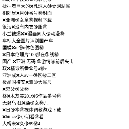
揉捏着巨大的❌乳球人🔞妻网站㊙️
桐罔皋❌月🔞番号㊙️封面
❌亚洲🔞女童㊙️视频下载
很污❌没有内衣🔞服㊙️
小兰被爆❌❌漫画同人🔞动漫㊙️
车标大全图片识别国产车
国模❌re🔞n体色图㊙️
❌日本伦理片100部在🔞线㊙️
国产 ❌亚洲 无码 🔞激情㊙️前后夹击
取❌精诊所番🔞号a㊙️v
亚洲成❌人av一🔞区㊙️二区
极品国模安❌雅🔞大㊙️尺
❌鬼父🔞父㊙️
柊❌木友美201🔞5作品番号㊙️
无翼鸟 狂❌躁🔞女㊙️儿
❌日🔞本㊙️裸体调教游戏下载
❌httpss🔞小明看㊙️看
大桥未❌久🔞89㊙️4