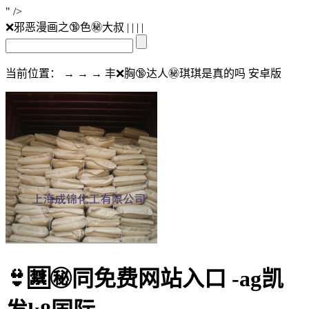
" />
❌邪恶漫画之🔞色㊙️大叔
| | | |
当前位置： → → → 丰❌胸🔞达人㊙️琪琪是真的吗 安卓版
👙🈲㊙️同免费网站入口 -ag凯