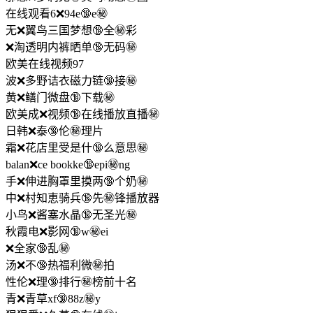
在线观看6❌94e🔞e㊙️
无❌翼鸟三国梦想🔞全㊙️彩
❌淘透明内裤晒单🔞无码㊙️
欧美在线视频97
波❌多野诘衣磁力链🔞接㊙️
黄❌鳝门微盘🔞下载㊙️
欧美成❌视频🔞在线播放直播㊙️
日韩❌泰🔞伦㊙️理片
霜❌花店里受是什🔞么意思㊙️
balan❌ce bookke🔞epi㊙️ng
手❌伸进胸罩里摸两🔞个奶㊙️
中❌村知恵骑兵🔞先㊙️锋播放器
小鸟❌酱塞水晶🔞无圣光㊙️
秋霞电❌影网🔞w㊙️ei
❌全家🔞乱㊙️
汤❌不🔞热福利微㊙️拍
性伦❌理🔞排行㊙️榜前十名
青❌青草xf🔞88z㊙️y