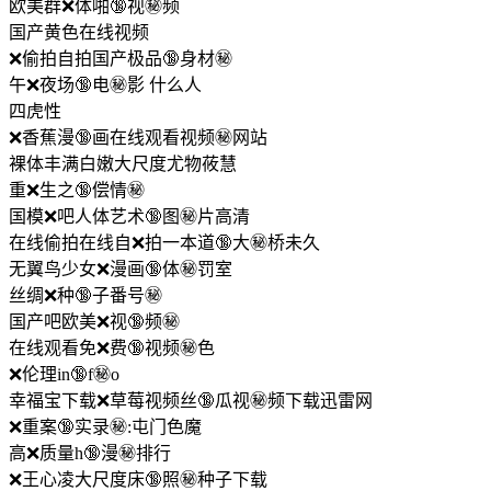
欧美群❌体啪🔞视㊙️频
国产黄色在线视频
❌偷拍自拍国产极品🔞身材㊙️
午❌夜场🔞电㊙️影 什么人
四虎性
❌香蕉漫🔞画在线观看视频㊙️网站
裸体丰满白嫩大尺度尤物莜慧
重❌生之🔞偿情㊙️
国模❌吧人体艺术🔞图㊙️片高清
在线偷拍在线自❌拍一本道🔞大㊙️桥未久
无翼鸟少女❌漫画🔞体㊙️罚室
丝绸❌种🔞子番号㊙️
国产吧欧美❌视🔞频㊙️
在线观看免❌费🔞视频㊙️色
❌伦理in🔞f㊙️o
幸福宝下载❌草莓视频丝🔞瓜视㊙️频下载迅雷网
❌重案🔞实录㊙️:屯门色魔
高❌质量h🔞漫㊙️排行
❌王心凌大尺度床🔞照㊙️种子下载