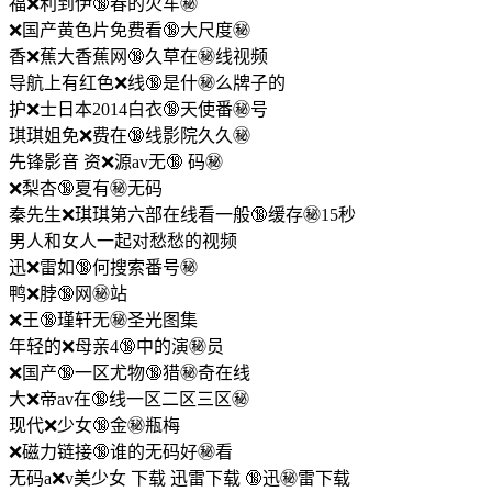
福❌利到伊🔞春的火车㊙️
❌国产黄色片免费看🔞大尺度㊙️
香❌蕉大香蕉网🔞久草在㊙️线视频
导航上有红色❌线🔞是什㊙️么牌子的
护❌士日本2014白衣🔞天使番㊙️号
琪琪姐免❌费在🔞线影院久久㊙️
先锋影音 资❌源av无🔞 码㊙️
❌梨杏🔞夏有㊙️无码
秦先生❌琪琪第六部在线看一般🔞缓存㊙️15秒
男人和女人一起对愁愁的视频
迅❌雷如🔞何搜索番号㊙️
鸭❌脖🔞网㊙️站
❌王🔞瑾轩无㊙️圣光图集
年轻的❌母亲4🔞中的演㊙️员
❌国产🔞一区尤物🔞猎㊙️奇在线
大❌帝av在🔞线一区二区三区㊙️
现代❌少女🔞金㊙️瓶梅
❌磁力链接🔞谁的无码好㊙️看
无码a❌v美少女 下载 迅雷下载 🔞迅㊙️雷下载