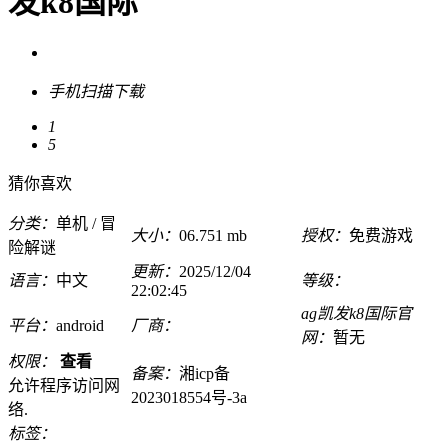
发k8国际
手机扫描下载
1
5
猜你喜欢
分类：
单机 / 冒
大小：
06.751 mb
授权：
免费游戏
险解谜
更新：
2025/12/04
语言：
中文
等级：
22:02:45
ag凯发k8国际官
平台：
android
厂商：
网：
暂无
权限：
查看
备案：
湘icp备
允许程序访问网
2023018554号-3a
络.
标签：