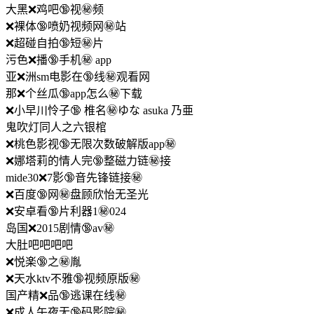
大黑❌鸡吧🔞视㊙️频
❌裸体🔞喷奶视频网㊙️站
❌超碰自拍🔞短㊙️片
污色❌播🔞手机㊙️ app
亚❌洲sm电影在🔞线㊙️观看网
那❌个丝瓜🔞app怎么㊙️下载
❌小早川怜子🔞 椎名㊙️ゆな asuka 乃亜
鬼吹灯同人之六银棺
❌桃色影视🔞无限次数破解版app㊙️
❌娜塔莉的情人完🔞整磁力链㊙️接
mide30❌7影🔞音先锋链接㊙️
❌百度🔞网㊙️盘顾欣怡无圣光
❌安卓看🔞片利器1㊙️024
岛国❌2015剧情🔞av㊙️
大肚吧吧吧吧
❌悦楽🔞之㊙️胤
❌天水ktv不雅🔞视频原版㊙️
国产精❌品🔞逃课在线㊙️
❌成人午夜无🔞码影院㊙️