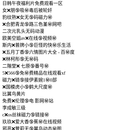
日韩午夜福利片免费观看一区
女❌朋🔞吸㊙️毒后被轮奸
豹纹熟❌女无🔞码磁力㊙️
❌合肥青龙🔞路三色堇㊙️网吧
二次元乳头无码动漫
欧美空姐av❌在线🔞视频㊙️
斯内❌普牌小🔞巨怪的快㊙️乐生活
❌五月丁香🔞六情图片大全 - 百㊙️度
❌林柯彤🔞无㊙️码
二階堂❌ 七原🔞番号㊙️
5❌566🔞免㊙️费精品在线观看xf
磁力❌链🔞接伊素婉1㊙️0部
❌国模虎小🔞鹤大尺度㊙️
比翼鸟黄片
免费❌伦理🔞电 影网㊙️站
李成敏三级
c❌os丝袜磁力🔞链接㊙️
玖玖❌爱大香🔞蕉㊙️在线视频
邪恶❌萝莉无🔞翼鸟动态㊙️图