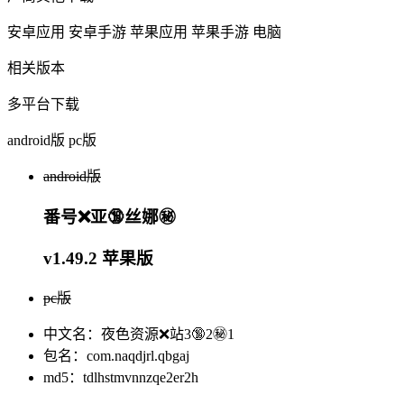
安卓应用
安卓手游
苹果应用
苹果手游
电脑
相关版本
多平台下载
android版
pc版
android版
番号❌亚🔞丝娜㊙️
v1.49.2 苹果版
pc版
中文名：夜色资源❌站3🔞2㊙️1
包名：com.naqdjrl.qbgaj
md5：tdlhstmvnnzqe2er2h