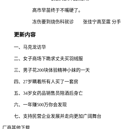
高市早苗终于不嘴硬了。
冻伤要到烧伤科就诊 张佳宁高至霆 分手
更新内容
一、马克龙访华
二、女子商场下跪求丈夫买羽绒服
三、男子花200块体验精神小妹的一天
四、27岁瞒着所有人买了一套房
五、34岁女药品销售员陪酒后身亡
六、一年赚500万你会发现
七、支持民营企业发展并走向更加广阔舞台
厂商其他下载