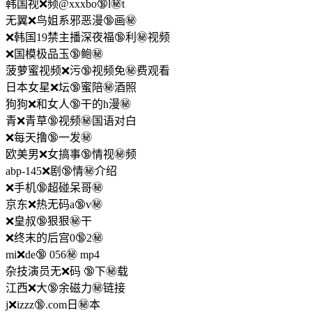
韩国视❌频@xxxbo🔞l㊙️t
无翼❌鸟姐系邪恶漫🔞画㊙️
❌韩国19禁主播深夜福🔞利㊙️视频
❌国模极品玉🔞鲍㊙️
菠萝蜜视频❌污🔞视频免㊙️费观看
日本女星❌坛🔞蜜陪㊙️酒照
狗狗❌和女人🔞干的h漫㊙️
青❌青草🔞视频㊙️国语对白
❌每天撸🔞一发㊙️
欧美男❌女搞事🔞情视㊙️频
abp-145❌剧🔞情㊙️介绍
❌手机🔞超碰呆哥㊙️
京东❌热无码a🔞v㊙️
❌皇叔🔞狠狠㊙️干
❌终末的后宫0🔞2㊙️
mi❌de🔞 056㊙️ mp4
杂技演员无❌码 🔞下㊙️载
江西❌大🔞余磁力㊙️链接
j❌izzz🔞.com日㊙️本