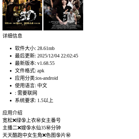
详细信息
软件大小:
28.61mb
最后更新:
2025/12/04 22:02:45
最新版本:
v1.68.55
文件格式:
apk
应用分类:ios-android
使用语言:
中文
:
需要联网
系统要求:
1.5以上
应用介绍
宽松❌绿🔞上衣㊙️女主番号
主播二❌嫂🔞水仙35㊙️分钟
天天酷跑中女生角❌色图🔞片㊙️