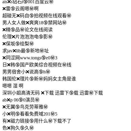
ais❌s钻石t🔞001百度云㊙️
❌雷🔞云阁嗯㊙️啊
超碰无❌码自🔞拍视频在线观看㊙️
男人女人做❌爽爽18🔞禁网站㊙️
❌精🔞品㊙️论文在线阅读
伦理❌片泡泡泡电🔞影㊙️
❌保坂🔞绘梨㊙️
求jav❌lib最🔞新地㊙️址
❌同涩网www.tongs🔞e0㊙️3
日❌韩🔞国产欧美综合视频在㊙️线
男男宿舍小❌说高🔞h㊙️
韩国伦❌理片🔞新㊙️妈妈女主角是谁
嗯嗯 湿 啊
深圳小姐高清无码 ❌下载 迅雷下🔞载 迅雷㊙️下载
ab❌p 06🔞0演员㊙️
❌无翼🔞鸟克劳蒂雅㊙️
小❌明🔞看看免费域201㊙️5
有❌磁力链接🔞用什么㊙️下载不了
色❌狗久🔞久㊙️