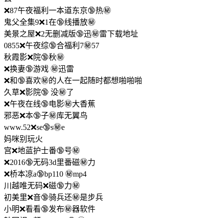
❌87午夜福利一本道东京🔞热㊙️
鬼父全集9❌1在🔞线播放㊙️
美景之屋❌2无删减版🔞迅㊙️雷下载地址
0855❌午夜综🔞合福利7㊙️57
秋霞影❌院🔞秋㊙️
❌换妻🔞游戏 ㊙️迅雷
❌和🔞喜欢㊙️的人在一起随时都想啪啪啪
久草❌影院🔞 没㊙️了
❌午夜在线🔞电影㊙️大香蕉
邪恶❌本🔞子㊙️库无翼鸟
www.52❌se🔞s㊙️e
妈咪别玩火
宫❌地蓝护士番🔞号㊙️
❌2016🔞无码3d里番磁㊙️力
❌桥本凉a🔞bp110 ㊙️mp4
川越唯无码❌磁🔞力㊙️
初美里❌音🔞骑兵还㊙️是步兵
小明❌看看🔞发布㊙️器软件