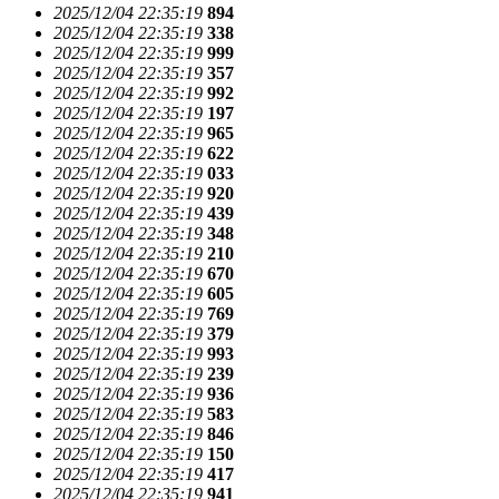
2025/12/04 22:35:19
894
2025/12/04 22:35:19
338
2025/12/04 22:35:19
999
2025/12/04 22:35:19
357
2025/12/04 22:35:19
992
2025/12/04 22:35:19
197
2025/12/04 22:35:19
965
2025/12/04 22:35:19
622
2025/12/04 22:35:19
033
2025/12/04 22:35:19
920
2025/12/04 22:35:19
439
2025/12/04 22:35:19
348
2025/12/04 22:35:19
210
2025/12/04 22:35:19
670
2025/12/04 22:35:19
605
2025/12/04 22:35:19
769
2025/12/04 22:35:19
379
2025/12/04 22:35:19
993
2025/12/04 22:35:19
239
2025/12/04 22:35:19
936
2025/12/04 22:35:19
583
2025/12/04 22:35:19
846
2025/12/04 22:35:19
150
2025/12/04 22:35:19
417
2025/12/04 22:35:19
941