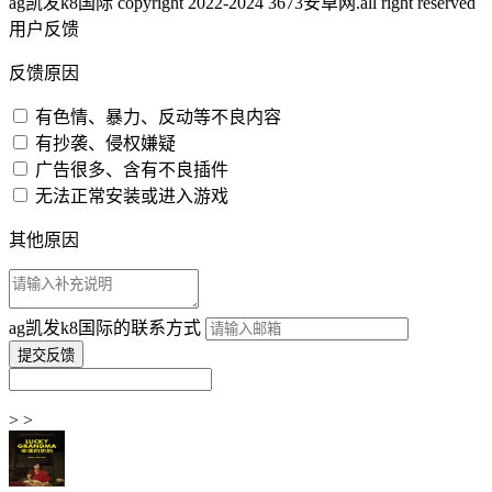
ag凯发k8国际 copyright 2022-2024 3673安卓网.all right reserved
用户反馈
反馈原因
有色情、暴力、反动等不良内容
有抄袭、侵权嫌疑
广告很多、含有不良插件
无法正常安装或进入游戏
其他原因
ag凯发k8国际的联系方式
> >