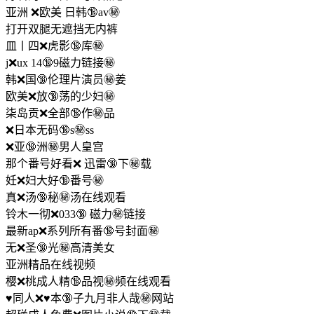
亚洲 ❌欧美 日韩🔞av㊙️
打开双腿无遮挡无内裤
皿丨四❌虎影🔞库㊙️
j❌ux 14🔞9磁力链接㊙️
韩❌国🔞伦理片演员㊙️姜
欧美❌放🔞荡的少妇㊙️
柒岛贡❌全部🔞作㊙️品
❌日本无码🔞s㊙️ss
❌亚🔞洲㊙️男人皇宫
那个番号好看❌ 迅雷🔞下㊙️载
妊❌妇大好🔞番号㊙️
真❌汤🔞秘㊙️汤在线观看
铃木一彻❌033🔞 磁力㊙️链接
最新ap❌系列所有番🔞号封面㊙️
无❌圣🔞光㊙️高清美女
亚洲精品在线视频
樱❌桃成人精🔞品视㊙️频在线观看
♥同人❌♥本🔞子九月非人哉㊙️网站