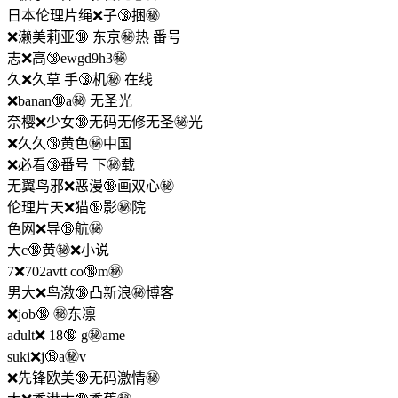
日本伦理片绳❌子🔞捆㊙️
❌濑美莉亚🔞 东京㊙️热 番号
志❌高🔞ewgd9h3㊙️
久❌久草 手🔞机㊙️ 在线
❌banan🔞a㊙️ 无圣光
奈樱❌少女🔞无码无修无圣㊙️光
❌久久🔞黄色㊙️中国
❌必看🔞番号 下㊙️载
无翼鸟邪❌恶漫🔞画双心㊙️
伦理片天❌猫🔞影㊙️院
色网❌导🔞航㊙️
大c🔞黄㊙️❌小说
7❌702avtt co🔞m㊙️
男大❌鸟激🔞凸新浪㊙️博客
❌job🔞 ㊙️东凛
adult❌ 18🔞 g㊙️ame
suki❌j🔞a㊙️v
❌先锋欧美🔞无码激情㊙️