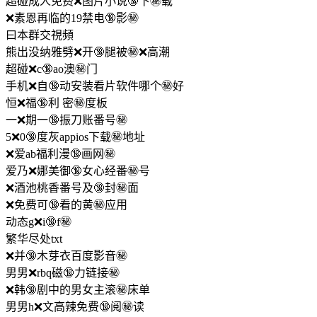
超碰成人免费❌图片小说🔞下㊙️载
❌素恩再临的19禁电🔞影㊙️
曰本群交視頻
熊出没纳雅劈❌开🔞腿被㊙️❌高潮
超碰❌c🔞ao澳㊙️门
手机❌自🔞动安装看片软件哪个㊙️好
恒❌福🔞利 密㊙️度板
一❌期一🔞振刀账番号㊙️
5❌0🔞度灰appios下载㊙️地址
❌爱ab福利漫🔞画网㊙️
爱乃❌娜美御🔞女心经番㊙️号
❌酒池桃香番号及🔞封㊙️面
❌免费可🔞看的黄㊙️应用
动态g❌i🔞f㊙️
繁华尽处txt
❌并🔞木芽衣百度影音㊙️
男男❌rbq磁🔞力链接㊙️
❌韩🔞剧中的男女主滚㊙️床单
男男h❌文高辣免费🔞阅㊙️读