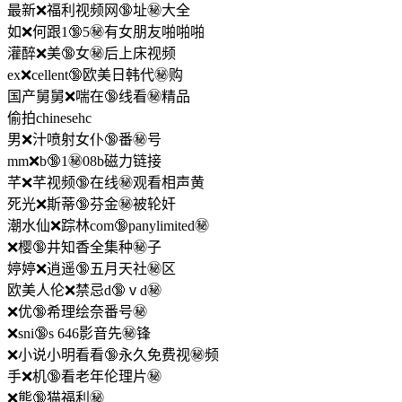
最新❌福利视频网🔞址㊙️大全
如❌何跟1🔞5㊙️有女朋友啪啪啪
灌醉❌美🔞女㊙️后上床视频
ex❌cellent🔞欧美日韩代㊙️购
国产舅舅❌喘在🔞线看㊙️精品
偷拍chinesehc
男❌汁喷射女仆🔞番㊙️号
mm❌b🔞1㊙️08b磁力链接
芊❌芊视频🔞在线㊙️观看相声黄
死光❌斯蒂🔞芬金㊙️被轮奸
潮水仙❌踪林com🔞panylimited㊙️
❌樱🔞井知香全集种㊙️子
婷婷❌逍遥🔞五月天社㊙️区
欧美人伦❌禁忌d🔞ⅴd㊙️
❌优🔞希理绘奈番号㊙️
❌sni🔞s 646影音先㊙️锋
❌小说小明看看🔞永久免费视㊙️频
手❌机🔞看老年伦理片㊙️
❌熊🔞猫福利㊙️