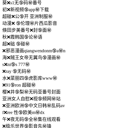
葵❌s1无🔞码㊙️番号
初❌新视频🔞app㊙️下载
超碰❌公🔞开 亚洲制服㊙️
动漫❌ 🔞伦理㊙️片西瓜影音
倏田步美番号❌封🔞面㊙️
秋❌霞韩国🔞论㊙️语
超❌础 🔞碰㊙️
❌邪恶漫画qiangwendonm🔞a㊙️n
海❌贼王女帝无翼鸟🔞漫画㊙️
s❌ni🔞s 777㊙️
❌ray 🔞无码㊙️
水❌菜丽四🔞虎影库www㊙️
❌91🔞ron 超碰㊙️
樱❌井🔞梨㊙️无码亚番号封面
亚洲女人自慰❌视🔞频网㊙️站
❌亚洲欧洲🔞中文日韩㊙️乱码av
f❌ree 性🔞欧美m㊙️dx
午❌夜无码🔞全㊙️集在线观看
❌极乐世界🔞影音先㊙️锋