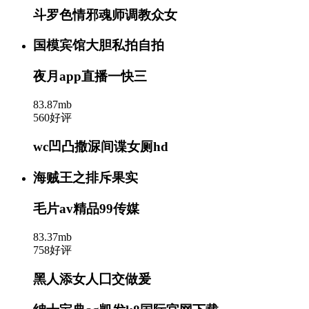
斗罗色情邪魂师调教众女
国模宾馆大胆私拍自拍
夜月app直播一快三
83.87mb
560好评
wc凹凸撒㳮间谍女厕hd
海贼王之排斥果实
毛片av精品99传媒
83.37mb
758好评
黑人添女人囗交做爰