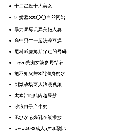
十二星座十大美女
91娇羞❌❌⭕⭕白丝网站
暴力屈辱玩弄美艳人妻
高中男生一起洗澡互摸
尼科威廉姆斯穿过的号码
heyzo美痴女波多野结衣
把不知火舞❌到满身奶水
刺激战场两人浪漫视频
太宰治吃醋肉超爆炒
砂狼白子产牛奶
凪ひかる爆乳在线播放
www.6988成人a片加勒比