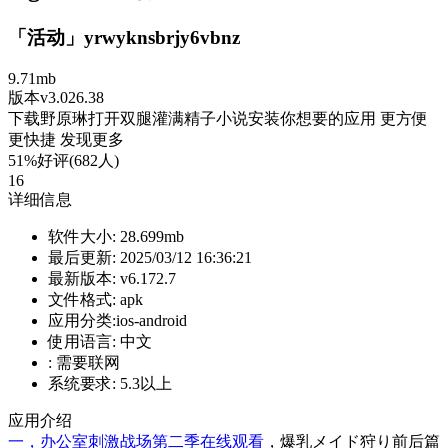
「活动」yrwyknsbrjy6vbnz
9.71mb
版本v3.026.38
下载野原琳打开双腿灌满精子小说安装你想要的应用 更方便
更快捷 发现更多
51%好评(682人)
16
详细信息
软件大小:
28.699mb
最后更新:
2025/03/12 16:36:21
最新版本:
v6.172.7
文件格式:
apk
应用分类:ios-android
使用语言:
中文
:
需要联网
系统要求:
5.3以上
应用介绍
一，办公室刺激战场第二季在线观看
，爆乳メイド狩り前后篇