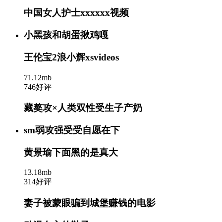
中国女人护士xxxxxx视频
小黑孩和胡蛋揪鸡嘎
王伦宝2浪小辉xsvideos
71.12mb
746好评
藏獒攻×人类双性受生子产奶
sm弱攻强受受自愿在下
黄景瑜下面黑的是真大
13.18mb
314好评
妻子被蒙眼骗到城堡赚钱的电影