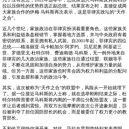
拉以压倒性的优势胜选正副总统。结果宣布之时，直接促成两
大家族合作的伊梅·马科斯再次表示，这是菲律宾政坛的“天作
之合”。
近几个世纪，家族政治在菲律宾扮演着重要角色。这些家族关
系和利益链条盘根错节，掌握着地方选票，并与中央政府有着
密切的联系，甚至拥有私人武装。自2001年起，菲律宾的四位
总统——格洛丽亚·马卡帕加尔·阿罗约、贝尼尼奥·阿基诺三
世、罗德里戈·杜特尔特、费迪南德·马科斯，无一例外地来自
菲律宾的几大政治家族。这些家族往往通过结盟、联姻等手
段，不断在巩固和加强自身的势力，从而维护家族力量的延
续。但另一方面，这些家族也时常会因为权力和利益的分配问
题，引发血腥和暴力的政治斗争。
其实，这次被称为“天作之合”的联盟中，风险从一开始就埋下
了。据一位接近马科斯的人士称，就在选举刚刚结束之际，杜
特尔特阵营要求马科斯将内阁的一半席位分配给盟友，这一要
求让后者感到震惊。而双方出现摩擦的首次公开迹象则是，莎
拉被剥夺了担任国防部长的机会，而是被委任了权力更小的教
育部长。
不和传言很快弥漫开来。对此，莎拉在早期曾特别发表声明，