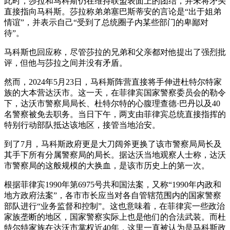
此时，莎拉和马科斯仍在维持联盟表面上的团结，并未将矛头
直接指向马科斯。莎拉称弟弟塞巴斯蒂安的言论是“出于姐弟
情谊”，并表示自己“受到了总统圈子内某些部门的卑鄙对
待”。
马科斯也回应称，尽管莎拉的兄弟和父亲都对他提出了强烈批
评，但他与莎拉之间并没有矛盾。
然而，2024年5月23日，马科斯阵营直接将手伸进杜特尔特家
族的大本营达沃市。这一天，在菲律宾国家警察委员会的勒令
下，达沃市警察局局长、杜特尔特的心腹理查德·巴丹以及40
名警察被免去职务。当日下午，两支由菲律宾总统直接指挥的
特别行动部队抵达该地区，接管当地治安。
到了7月，马科斯政府更是大刀阔斧更换了该市警察局局长及
其手下所有分属警察局的局长。据达沃当地观察人士称，达沃
市警察局的这般规模的大换血，是该市历史上的第一次。
根据菲律宾1990年第6975号共和国法案，又称“1990年内政和
地方政府法案”，各市市长应当对各自管辖范围内的国家警察
部队进行“业务监督和控制”。这也意味着，在菲律宾一些政治
家族垄断的地区，国家警察实际上也是他们的合法武装。而杜
特尔特家族在达沃市掌权近40年，这里一直被认为是马科斯政