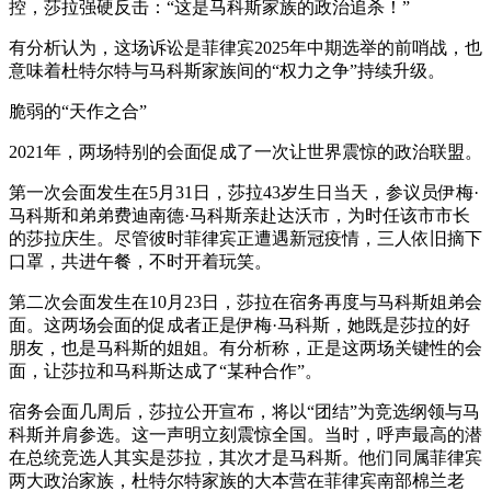
控，莎拉强硬反击：“这是马科斯家族的政治追杀！”
有分析认为，这场诉讼是菲律宾2025年中期选举的前哨战，也
意味着杜特尔特与马科斯家族间的“权力之争”持续升级。
脆弱的“天作之合”
2021年，两场特别的会面促成了一次让世界震惊的政治联盟。
第一次会面发生在5月31日，莎拉43岁生日当天，参议员伊梅·
马科斯和弟弟费迪南德·马科斯亲赴达沃市，为时任该市市长
的莎拉庆生。尽管彼时菲律宾正遭遇新冠疫情，三人依旧摘下
口罩，共进午餐，不时开着玩笑。
第二次会面发生在10月23日，莎拉在宿务再度与马科斯姐弟会
面。这两场会面的促成者正是伊梅·马科斯，她既是莎拉的好
朋友，也是马科斯的姐姐。有分析称，正是这两场关键性的会
面，让莎拉和马科斯达成了“某种合作”。
宿务会面几周后，莎拉公开宣布，将以“团结”为竞选纲领与马
科斯并肩参选。这一声明立刻震惊全国。当时，呼声最高的潜
在总统竞选人其实是莎拉，其次才是马科斯。他们同属菲律宾
两大政治家族，杜特尔特家族的大本营在菲律宾南部棉兰老