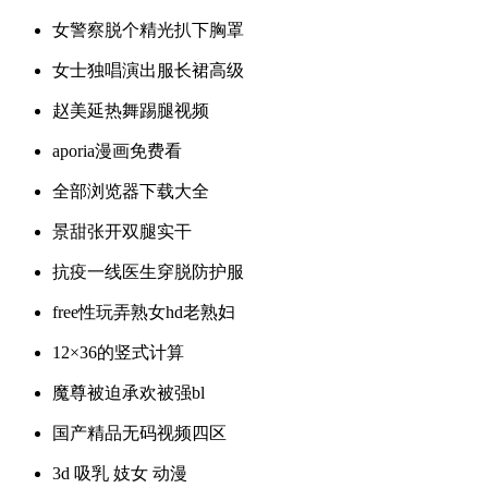
女警察脱个精光扒下胸罩
女士独唱演出服长裙高级
赵美延热舞踢腿视频
aporia漫画免费看
全部浏览器下载大全
景甜张开双腿实干
抗疫一线医生穿脱防护服
free性玩弄熟女hd老熟妇
12×36的竖式计算
魔尊被迫承欢被强bl
国产精品无码视频四区
3d 吸乳 妓女 动漫