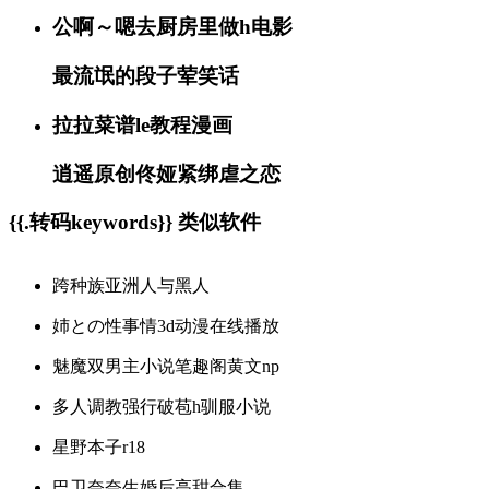
公啊～嗯去厨房里做h电影
最流氓的段子荤笑话
拉拉菜谱le教程漫画
逍遥原创佟娅紧绑虐之恋
{{.转码keywords}} 类似软件
跨种族亚洲人与黑人
姉との性事情3d动漫在线播放
魅魔双男主小说笔趣阁黄文np
多人调教强行破苞h驯服小说
星野本子r18
巴卫奈奈生婚后高甜合集