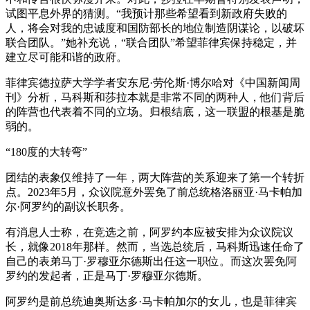
试图平息外界的猜测。“我预计那些希望看到新政府失败的
人，将会对我的忠诚度和国防部长的地位制造阴谋论，以破坏
联合团队。”她补充说，“联合团队”希望菲律宾保持稳定，并
建立尽可能和谐的政府。
菲律宾德拉萨大学学者安东尼·劳伦斯·博尔哈对《中国新闻周
刊》分析，马科斯和莎拉本就是非常不同的两种人，他们背后
的阵营也代表着不同的立场。归根结底，这一联盟的根基是脆
弱的。
“180度的大转弯”
团结的表象仅维持了一年，两大阵营的关系迎来了第一个转折
点。2023年5月，众议院意外罢免了前总统格洛丽亚·马卡帕加
尔·阿罗约的副议长职务。
有消息人士称，在竞选之前，阿罗约本应被安排为众议院议
长，就像2018年那样。然而，当选总统后，马科斯迅速任命了
自己的表弟马丁·罗穆亚尔德斯出任这一职位。而这次罢免阿
罗约的发起者，正是马丁·罗穆亚尔德斯。
阿罗约是前总统迪奥斯达多·马卡帕加尔的女儿，也是菲律宾