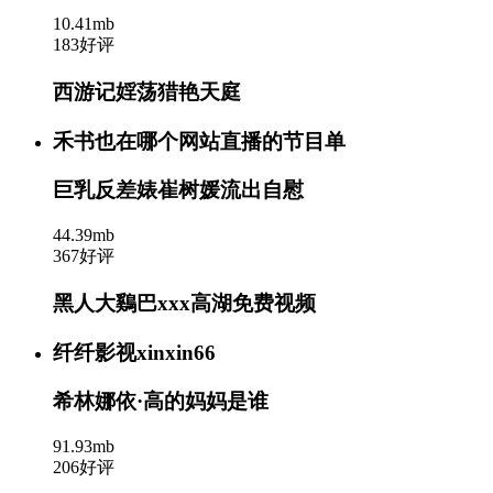
10.41mb
183好评
西游记婬荡猎艳天庭
禾书也在哪个网站直播的节目单
巨乳反差婊崔树媛流出自慰
44.39mb
367好评
黑人大鷄巴xxx高湖免费视频
纤纤影视xinxin66
希林娜依·高的妈妈是谁
91.93mb
206好评