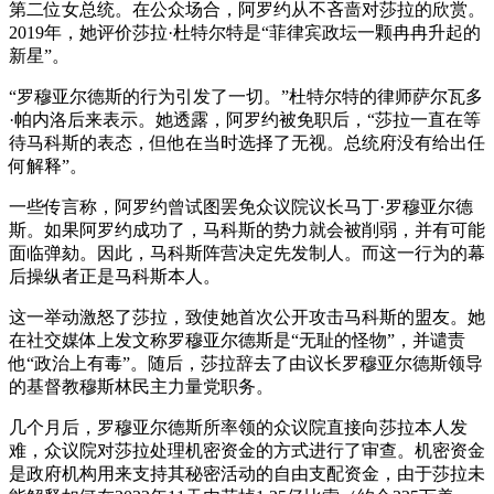
第二位女总统。在公众场合，阿罗约从不吝啬对莎拉的欣赏。
2019年，她评价莎拉·杜特尔特是“菲律宾政坛一颗冉冉升起的
新星”。
“罗穆亚尔德斯的行为引发了一切。”杜特尔特的律师萨尔瓦多
·帕内洛后来表示。她透露，阿罗约被免职后，“莎拉一直在等
待马科斯的表态，但他在当时选择了无视。总统府没有给出任
何解释”。
一些传言称，阿罗约曾试图罢免众议院议长马丁·罗穆亚尔德
斯。如果阿罗约成功了，马科斯的势力就会被削弱，并有可能
面临弹劾。因此，马科斯阵营决定先发制人。而这一行为的幕
后操纵者正是马科斯本人。
这一举动激怒了莎拉，致使她首次公开攻击马科斯的盟友。她
在社交媒体上发文称罗穆亚尔德斯是“无耻的怪物”，并谴责
他“政治上有毒”。随后，莎拉辞去了由议长罗穆亚尔德斯领导
的基督教穆斯林民主力量党职务。
几个月后，罗穆亚尔德斯所率领的众议院直接向莎拉本人发
难，众议院对莎拉处理机密资金的方式进行了审查。机密资金
是政府机构用来支持其秘密活动的自由支配资金，由于莎拉未