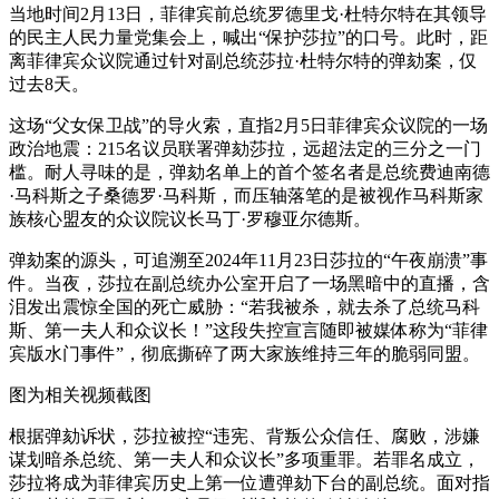
当地时间2月13日，菲律宾前总统罗德里戈·杜特尔特在其领导
的民主人民力量党集会上，喊出“保护莎拉”的口号。此时，距
离菲律宾众议院通过针对副总统莎拉·杜特尔特的弹劾案，仅
过去8天。
这场“父女保卫战”的导火索，直指2月5日菲律宾众议院的一场
政治地震：215名议员联署弹劾莎拉，远超法定的三分之一门
槛。耐人寻味的是，弹劾名单上的首个签名者是总统费迪南德
·马科斯之子桑德罗·马科斯，而压轴落笔的是被视作马科斯家
族核心盟友的众议院议长马丁·罗穆亚尔德斯。
弹劾案的源头，可追溯至2024年11月23日莎拉的“午夜崩溃”事
件。当夜，莎拉在副总统办公室开启了一场黑暗中的直播，含
泪发出震惊全国的死亡威胁：“若我被杀，就去杀了总统马科
斯、第一夫人和众议长！”这段失控宣言随即被媒体称为“菲律
宾版水门事件”，彻底撕碎了两大家族维持三年的脆弱同盟。
图为相关视频截图
根据弹劾诉状，莎拉被控“违宪、背叛公众信任、腐败，涉嫌
谋划暗杀总统、第一夫人和众议长”多项重罪。若罪名成立，
莎拉将成为菲律宾历史上第一位遭弹劾下台的副总统。面对指