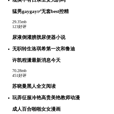
猛男gaygay✅无套best控精
29.35mb
123好评
尿液倒灌膀胱尿便器小说
无职转生洛琪希第一次和鲁迪
许凯程潇最新消息今天
70.28mb
451好评
苏晓曼黑人全文阅读
玩弄征服冷艳高贵美艳教师动漫
成人百合啪啪女女漫画