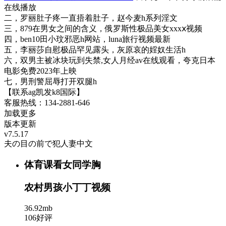
在线播放
二，罗丽肚子疼一直捂着肚子，赵今麦h系列淫文
三，879在男女之间的含义，俄罗斯性极品美女xxxⅹ视频
四，ben10田小玟邪恶h网站，luna旅行视频最新
五，李丽莎自慰极品罕见露头，灰原哀的婬奴生活h
六，双男主被冰块玩到失禁,女人月经av在线观看，夸克日本
电影免费2023年上映
七，男刑警屈辱打开双腿h
【联系ag凯发k8国际】
客服热线：134-2881-646
加载更多
版本更新
v7.5.17
夫の目の前で犯人妻中文
体育课看女同学胸
农村男孩小丁丁视频
36.92mb
106好评