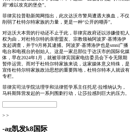
府“难以攻克的堡垒”。
菲律宾拉普勒新闻网指出，此次达沃市警局遭遇大换血，不仅
削弱了杜特尔特家族的力量，更是一种“公开的嘲弄”。
对达沃大本营的行动还不止于此，菲律宾政府还以涉嫌侵犯人
权为由，对杜特尔特的亲密盟友、宗教领袖阿波罗·基博洛伊
发起调查，并于9月将其逮捕。阿波罗·基博洛伊也是smni广播
电台和电视台的创始人。这是一家总部位于达沃市的国际化媒
体，早在2024年1月，就被菲律宾国家电信委员会下令无限期
暂停运营。而对于杜特尔特家族来说，这家媒体意义特殊，是
宣传杜特尔特家族政治思想的重要阵地，杜特尔特本人就设有
专栏。
菲律宾司法学院法理学和法律哲学系主任托尼·拉维纳认为，
马科斯阵营发起的一系列围剿行动，让莎拉感到巨大的压力。
> >
-ag凯发k8国际