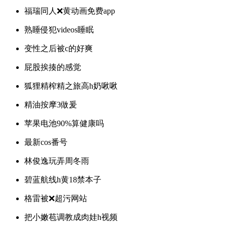
福瑞同人❌黄动画免费app
熟睡侵犯videos睡眠
变性之后被c的好爽
屁股挨揍的感觉
狐狸精榨精之旅高h奶啾啾
精油按摩3做爰
苹果电池90%算健康吗
最新cos番号
林俊逸玩弄周冬雨
碧蓝航线h黄18禁本子
格雷被❌超污网站
把小嫩苞调教成肉娃h视频