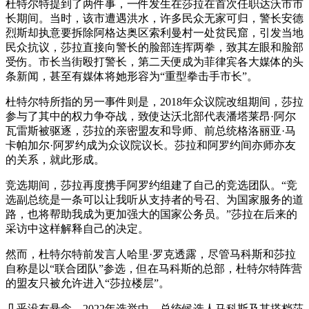
杜特尔特提到了两件事，一件发生在莎拉在首次任职达沃市市
长期间。当时，该市遭遇洪水，许多民众无家可归，警长安德
烈斯却执意要拆除阿格达奥区索利曼村一处贫民窟，引发当地
民众抗议，莎拉直接向警长的脸部连挥两拳，致其左眼和脸部
受伤。市长当街殴打警长，第二天便成为菲律宾各大媒体的头
条新闻，甚至有媒体将她形容为“重型拳击手市长”。
杜特尔特所指的另一事件则是，2018年众议院改组期间，莎拉
参与了其中的权力争夺战，致使达沃北部代表潘塔莱昂·阿尔
瓦雷斯被驱逐，莎拉的亲密盟友和导师、前总统格洛丽亚·马
卡帕加尔·阿罗约成为众议院议长。莎拉和阿罗约间亦师亦友
的关系，就此形成。
竞选期间，莎拉再度携手阿罗约组建了自己的竞选团队。“竞
选副总统是一条可以让我听从支持者的号召、为国家服务的道
路，也将帮助我成为更加强大的国家公务员。”莎拉在后来的
采访中这样解释自己的决定。
然而，杜特尔特前发言人哈里·罗克透露，尽管马科斯和莎拉
自称是以“联合团队”参选，但在马科斯的总部，杜特尔特阵营
的盟友只被允许进入“莎拉楼层”。
几乎没有悬念，2022年选举中，总统候选人马科斯及其搭档莎