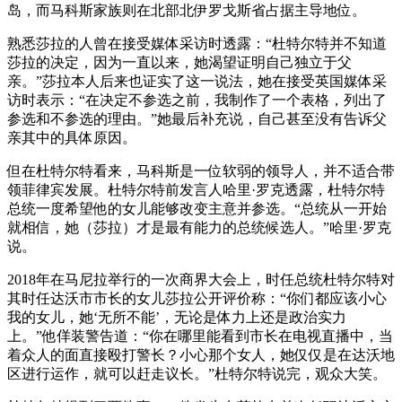
岛，而马科斯家族则在北部北伊罗戈斯省占据主导地位。
熟悉莎拉的人曾在接受媒体采访时透露：“杜特尔特并不知道
莎拉的决定，因为一直以来，她渴望证明自己独立于父
亲。”莎拉本人后来也证实了这一说法，她在接受英国媒体采
访时表示：“在决定不参选之前，我制作了一个表格，列出了
参选和不参选的理由。”她最后补充说，自己甚至没有告诉父
亲其中的具体原因。
但在杜特尔特看来，马科斯是一位软弱的领导人，并不适合带
领菲律宾发展。杜特尔特前发言人哈里·罗克透露，杜特尔特
总统一度希望他的女儿能够改变主意并参选。“总统从一开始
就相信，她（莎拉）才是最有能力的总统候选人。”哈里·罗克
说。
2018年在马尼拉举行的一次商界大会上，时任总统杜特尔特对
其时任达沃市市长的女儿莎拉公开评价称：“你们都应该小心
我的女儿，她‘无所不能’，无论是体力上还是政治实力
上。”他佯装警告道：“你在哪里能看到市长在电视直播中，当
着众人的面直接殴打警长？小心那个女人，她仅仅是在达沃地
区进行运作，就可以赶走议长。”杜特尔特说完，观众大笑。