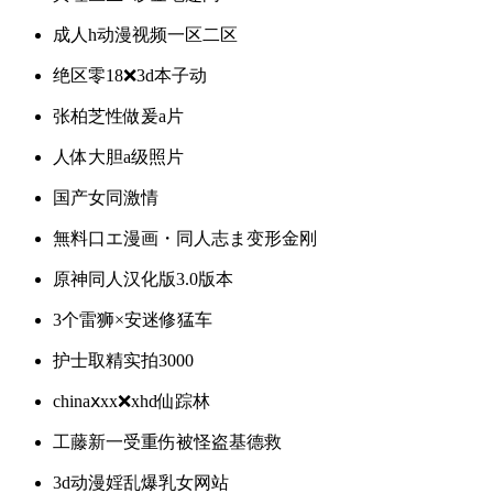
成人h动漫视频一区二区
绝区零18❌3d本子动
张柏芝性做爰a片
人体大胆a级照片
国产女同激情
無料口エ漫画・同人志ま变形金刚
原神同人汉化版3.0版本
3个雷狮×安迷修猛车
护士取精实拍3000
chinaⅹxx❌xhd仙踪林
工藤新一受重伤被怪盗基德救
3d动漫婬乱爆乳女网站