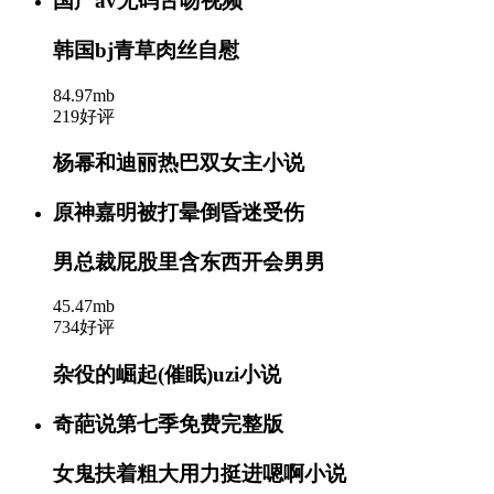
国产av无码舌吻视频
韩国bj青草肉丝自慰
84.97mb
219好评
杨幂和迪丽热巴双女主小说
原神嘉明被打晕倒昏迷受伤
男总裁屁股里含东西开会男男
45.47mb
734好评
杂役的崛起(催眠)uzi小说
奇葩说第七季免费完整版
女鬼扶着粗大用力挺进嗯啊小说