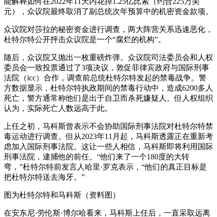
能解释如何在2022年11天内花掉1.25亿比索（约合225万美
元），众议院最终取消了副总统次年预算中的机密资金款项。
众议院对莎拉的秘密资金进行调查，两大阵营关系迅速恶化，
杜特尔特公开抨击众议院是一个“腐烂的机构”。
随后，众议院又抛出一枚重磅炸弹。众议院司法委员会和人权
委员会一致投票通过了3项决议，敦促菲律宾政府与国际刑事
法院（icc）合作，调查前总统杜特尔特发起的禁毒战争。警
方数据显示，杜特尔特执政期间的禁毒行动中，造成6200多人
死亡，警方通常称他们是出于自卫而杀死嫌疑人。但人权组织
认为，实际死亡人数远高于此。
上任之初，马科斯曾表示不会协助国际刑事法院对杜特尔特禁
毒运动进行调查。但从2023年11月起，马科斯透露正在重新考
虑加入国际刑事法院。这让一些人相信，马科斯即将利用国际
刑事法院，逮捕他的前任。“他们来了一个180度的大转
弯，”杜特尔特前发言人哈里·罗克表示，“他们的真正目标是
把杜特尔特送去海牙。”
图为杜特尔特和马科斯（资料图）
在安东尼·劳伦斯·博尔哈看来，马科斯上任后，一直采取远离