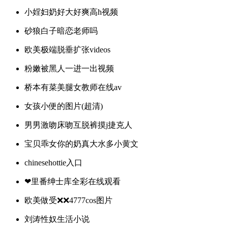
小婬妇奶好大好爽高h视频
砂狼白子暗恋老师吗
欧美极端脱垂扩张videos
粉嫩被黑人一进一出视频
桥本有菜美腿女教师在线av
女孩小便的图片(超清)
男男激吻床吻互脱裤摸j捷克人
宝贝乖女你的奶真大水多小黄文
chinesehottie入口
❤里番绅士库全彩在线观看
欧美做受❌❌4777cos图片
刘涛性奴生活小说