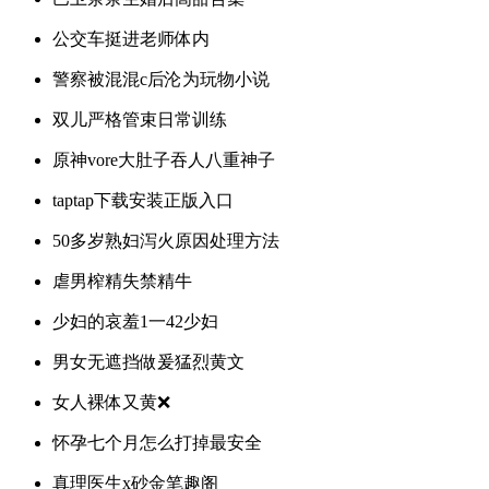
公交车挺进老师体内
警察被混混c后沦为玩物小说
双儿严格管束日常训练
原神vore大肚子吞人八重神子
taptap下载安装正版入口
50多岁熟妇泻火原因处理方法
虐男榨精失禁精牛
少妇的哀羞1一42少妇
男女无遮挡做爰猛烈黄文
女人裸体又黄❌
怀孕七个月怎么打掉最安全
真理医生x砂金笔趣阁