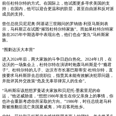
前任杜特尔特的方式。在国际上，他试图更多寻求美国的支
持；在国内，他可以迎合更温和的阶层，甚至自由派和反对派
成员的支持。
曾任总统贝尼尼奥·阿基诺三世顾问的罗纳德·利亚马斯则表
示，马科斯正在试图“摧毁杜特尔特家族”。而如果杜特尔特家
族在2025年中期选举中表现出色，他们也会“复仇”马科斯家
族。
“围剿达沃大本营”
进入2024年后，两大家族的斗争日趋白热化。2024年1月，在
达沃的一场集会上，杜特尔特在演讲时炮轰马科斯是个“瘾君
子”。杜特尔特的儿子、达沃市市长塞巴斯蒂安·杜特尔特，直
接要求马科斯辞去总统职位，指责其未能有效解决犯罪问题，
并批评其外交政策“危及无辜菲律宾人的生命”。
“马科斯应该想想罗曼诺夫家族和贝尼托·墨索里尼的命
运，”他还威胁道，“想想1986年发生在你父亲身上的事情，你
也许会重新考虑你所采取的方向。”1986年，时任总统老马科
斯被推翻后流亡美国夏威夷，3年后客死他乡。