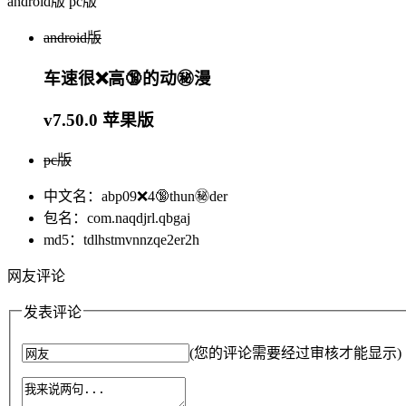
android版
pc版
android版
车速很❌高🔞的动㊙️漫
v7.50.0 苹果版
pc版
中文名：abp09❌4🔞thun㊙️der
包名：com.naqdjrl.qbgaj
md5：tdlhstmvnnzqe2er2h
网友评论
发表评论
(您的评论需要经过审核才能显示)