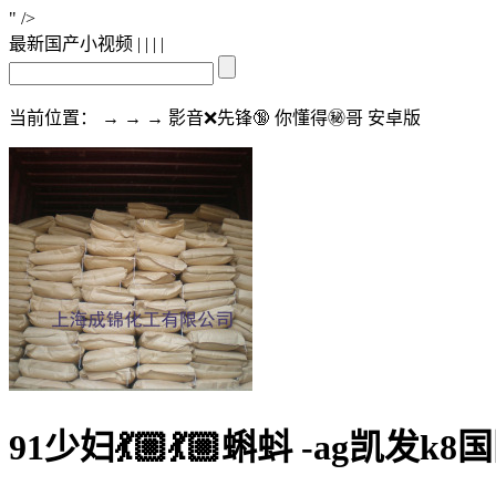
" />
最新国产小视频
| | | |
当前位置： → → → 影音❌先锋🔞 你懂得㊙️哥 安卓版
91少妇💃🏼💃🏼蝌蚪 -ag凯发k8