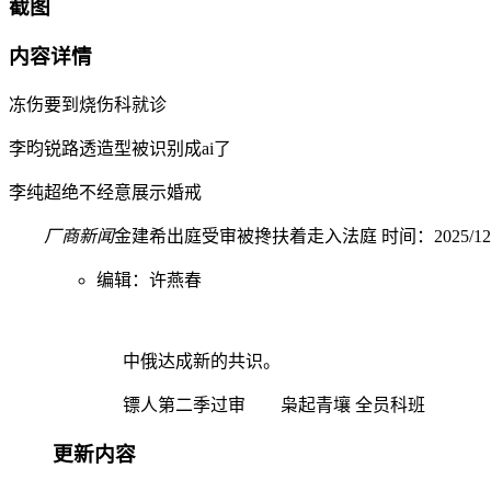
截图
内容详情
冻伤要到烧伤科就诊
李昀锐路透造型被识别成ai了
李纯超绝不经意展示婚戒
厂商新闻
金建希出庭受审被搀扶着走入法庭 时间：2025/12/04 
编辑：许燕春
中俄达成新的共识。
镖人第二季过审 枭起青壤 全员科班
更新内容