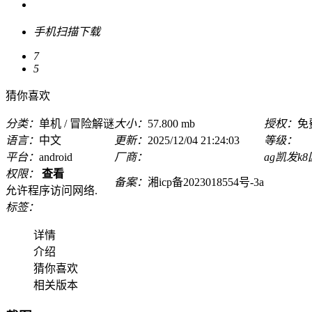
手机扫描下载
7
5
猜你喜欢
分类：
单机 / 冒险解谜
大小：
57.800 mb
授权：
免
语言：
中文
更新：
2025/12/04 21:24:03
等级：
平台：
android
厂商：
ag凯发k
权限：
查看
备案：
湘icp备2023018554号-3a
允许程序访问网络.
标签：
详情
介绍
猜你喜欢
相关版本