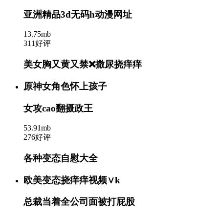
亚洲精品3d无码h动漫网址
13.75mb
311好评
美女胸又黄又禁❌撒尿挠痒痒
原神女角色怀上孩子
女攻cao翻摄政王
53.91mb
276好评
各种变态自慰大全
欧美变态挠痒痒视频∨k
总裁当着全公司面被打屁股