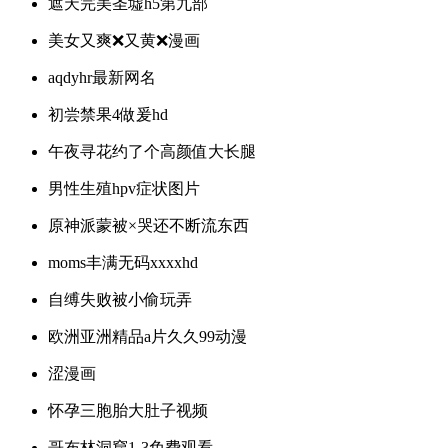
遮天完美圣墟h5第九部
美女又爽❌又黄❌漫画
aqdyhr最新网名
初尝禁果4做爰hd
午夜寻花约了个高颜值大长腿
男性生殖hpv症状图片
原神派蒙被×哭还不断流东西
moms丰满无码xxxxhd
自缚失败被小偷玩弄
欧洲亚洲精品a片久久99动漫
涩漫画
怀孕三胞胎大肚子视频
哥布林洞窟1-3免费观看