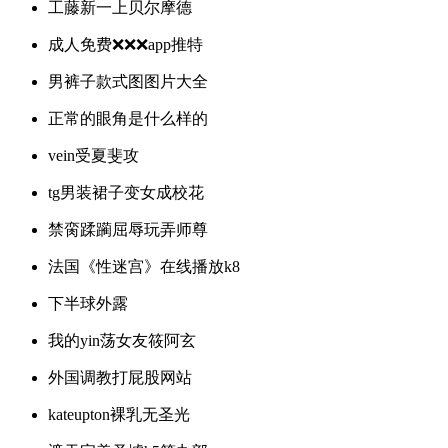
工藤新一上贝尔摩德
成人免费❌❌❌app推特
男裤子款式图图片大全
正常的眼角是什么样的
vein受夏斐攻
tg男装裙子变女成校花
禁脔蹂躏屈辱玩弄师尊
法国《性迷宫》在线播放k8
下半球外露
我的yin荡女友筱阿玄
外国调教打屁股网站
kateupton裸乳无圣光