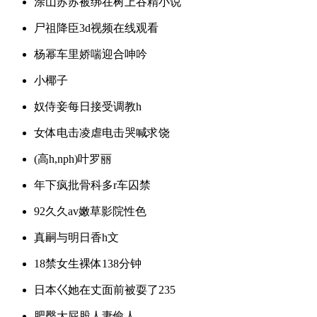
涂山苏苏被绑在树上吞精小说
尸祖降臣3d视频在线观看
杨幂车里娇喘迎合呻吟
小椰子
奴侍妾每日接受调教h
女体电击凌虐电击哭喊求饶
(高h,nph)叶罗丽
年下疯批骨科多r车囚禁
92久久av嫩草影院性色
真嗣与明日香h文
18禁女生裸体138分钟
日本巜她在丈面前被耍了235
肥臀大屁股人妻偷人