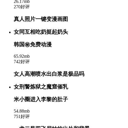
26.17mb
270好评
真人照片一键变漫画图
女同互相吃奶挺起奶头
韩国㊙️免费动漫
65.92mb
742好评
女人高潮喷水出白浆是极品吗
女刑警炼狱之魔窟催乳
米小圈进入李黎的肚子
54.88mb
751好评