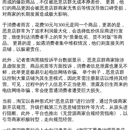
而成的爆款商品，不仅被恶意店群无成本挣差价。 更甚，他
们的商品更因会被恶意店群商家无售后等情况导致口碑受损，
对商家的长期发展造成极大影响。
于消费者而言，花费50元与300元是同一个商品，更甚的是，
恶意店群常为了追求利润最大化，会选择低价供应商进行发
货，致使到达消费者手上的常为“质量低劣、货不对版”等商
品。 更甚的是，如遇消费者集中维权情况，他们则直接关闭
店铺，以躲避责任。
此外，记者查询黑猫投诉平台数据显示， 恶意店群商家除涉
及虚假发货、商品劣质等方面投诉，消费者信息泄露也屡见不
鲜，此举更是极易引起电信网络诈骗。 举个例子，恶意店群
以控制大量店铺为其生意模式，因此常需注册新店以维持其经
营。可见，过程中的个人信息不正当使用、泄露及衍生而来的
电信网络诈骗，常会使普通消费者遭受巨大损失。
当前，淘宝以各种形式对“恶意店群”进行治理，通过升级商家
新开店规范、升级拦截第三方恶意铺货软件等方式，从源头进
行阻断。此外，平台也推出《无货源商家合规经营指南》，以
引导商家积极转型，走向规范经营。