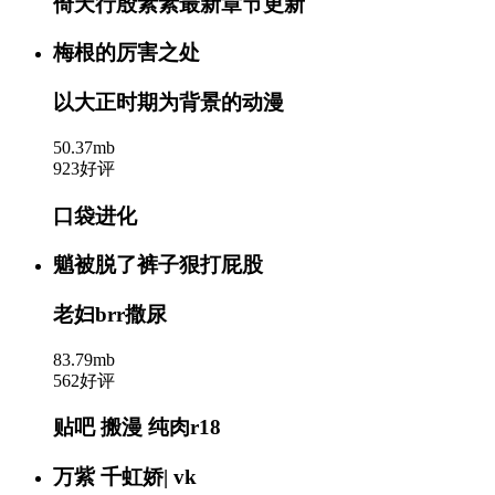
倚天行殷素素最新章节更新
梅根的厉害之处
以大正时期为背景的动漫
50.37mb
923好评
口袋进化
魈被脱了裤子狠打屁股
老妇brr撒尿
83.79mb
562好评
贴吧 搬漫 纯肉r18
万紫 千虹娇| vk