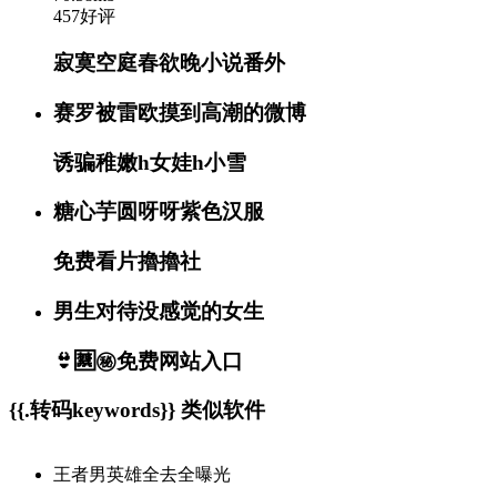
457好评
寂寞空庭春欲晚小说番外
赛罗被雷欧摸到高潮的微博
诱骗稚嫩h女娃h小雪
糖心芋圆呀呀紫色汉服
免费看片擼擼社
男生对待没感觉的女生
👙🈲㊙️免费网站入口
{{.转码keywords}} 类似软件
王者男英雄全去全曝光