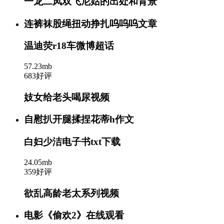
一龙二凤双飞尼姑的出处和背景
连裤袜股绳扭动挣扎呜呜呜文章
温迪荧r18车微博超话
57.23mb
683好评
妓女给老头喝尿视频
自慰扒开腿揉捏花蒂h作文
白妇少洁电子书txt下载
24.05mb
359好评
欲乱高龄老太系列视频
电影《偷欢2》在线观看