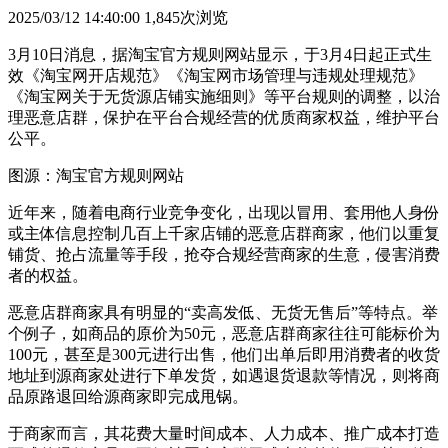
2025/03/12 14:40:00
1,845次浏览
3月10日消息，据淘宝官方规则网站显示，于3月4日起正式生
效《淘宝网开店规范》《淘宝网市场管理与违规处理规范》
《淘宝网关于无货源店铺实施细则》等平台规则的调整，以治
理恶意店群，保护在平台合规经营的优质商家权益，维护平台
公平。
图源：淘宝官方规则网站
近年来，随着电商行业竞争变化，出现以冒用、套用他人身份
或主体信息控制几百上千家店铺的恶意店群商家，他们以重复
铺货、抢占流量等手段，抢夺合规经营商家的生意，侵害消费
者的权益。
恶意店群商家具有明显的“卖高发低、无货无售后”等特点。举
个例子，如商品的原价为50元，恶意店群商家往往可能标价为
100元，甚至是300元进行出售，他们出单后即用消费者的收货
地址到源商家处进行下单发货，如遇退货退款等情况，则将商
品原路退回给源商家即完成甩锅。
于商家而言，其花费大量时间成本、人力成本、推广成本打造