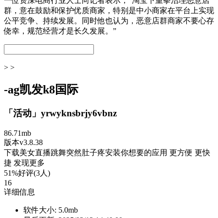
一位资深电商行业人士向记者表示，“淘宝下重拳治理恶意店
群，意在鼓励和保护优质商家，特别是中小商家在平台上实现
公平竞争、持续发展。同时他也认为，恶意店群商家不要心存
侥幸，规范经营才是长久发展。”
> >
-ag凯发k8国际
「活动」yrwyknsbrjy6vbnz
86.71mb
版本v3.8.38
下载美女直播跳舞突然肚子疼安装你想要的应用 更方便 更快
捷 发现更多
51%好评(3人)
16
详细信息
软件大小:
5.0mb