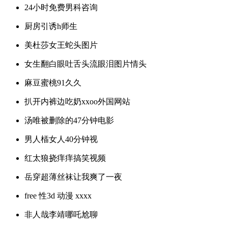
24小时免费男科咨询
厨房引诱h师生
美杜莎女王蛇头图片
女生翻白眼吐舌头流眼泪图片情头
麻豆蜜桃91久久
扒开内裤边吃奶xxoo外国网站
汤唯被删除的47分钟电影
男人㮑女人40分钟视
红太狼挠痒痒搞笑视频
岳穿超薄丝袜让我爽了一夜
free 性3d 动漫 xxxx
非人哉李靖哪吒尬聊