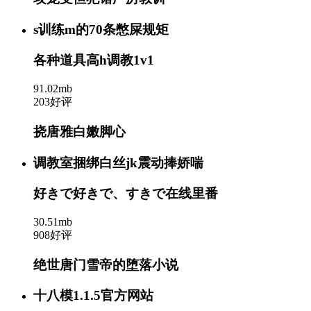
s训练m的70条憋屎规矩
各种道具高h调教1v1
91.02mb
203好评
挠唐雅白嫩脚心
调教室捆绑白丝jk震动捧娇喘
好きで好きで、すきで在线里番
30.51mb
908好评
绝世唐门雪帝的堕落小说
十八模1.1.5官方网站