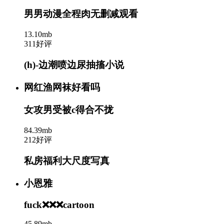
男男动漫全程肉无删减观看
13.10mb
311好评
(h)-边潮喷边尿抽搐小说
网红渔网袜好看吗
女攻男受被c得合不拢
84.39mb
212好评
私房福利大尺度写真
小恩雅
fuck❌❌❌cartoon
45.89mb