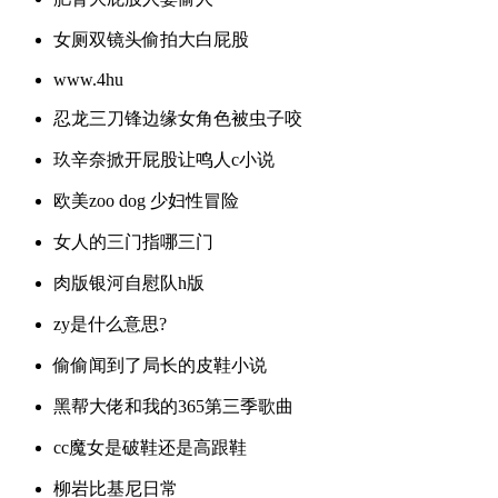
女厕双镜头偷拍大白屁股
www.4hu
忍龙三刀锋边缘女角色被虫子咬
玖辛奈掀开屁股让鸣人c小说
欧美zoo dog 少妇性冒险
女人的三门指哪三门
肉版银河自慰队h版
zy是什么意思?
偷偷闻到了局长的皮鞋小说
黑帮大佬和我的365第三季歌曲
cc魔女是破鞋还是高跟鞋
柳岩比基尼日常