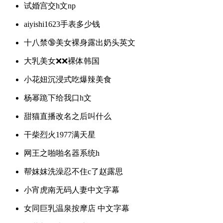
试婚宫交h文np
aiyishi1623手表多少钱
十八禁🔞美女裸身露出奶头英文
大乳美女❌❌裸体韩国
小花妞沉浸式吃爆辣美食
杨幂跪下给我口h文
甜猫直播改名之后叫什么
干柴烈火1977满天星
网王之啪啪名器系统h
帮妺妺洗澡忍不住c了赵露思
小宵虎南无码人妻中文字幕
女同巨乳温泉按摩店 中文字幕