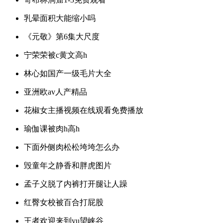
乳晕面积大能缩小吗
《元敬》第6集大尺度
宁荣荣被c黄文高h
林心如国产一级毛片大全
亚洲欧av人产精品
花椒女主播视频在线观看免费播放
瑜伽课被肉h高h
下面外侧肉松松垮垮怎么办
毁童年之静香和胖虎图片
孟子义脱了内裤打开腿让人躁
红臀女校被百合打屁股
王者欢迎来到yu望峡谷