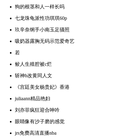
狗的根茎和人一样长吗
七龙珠龟派性功琪琪60p
玖辛奈纲手小南玉足骚照
吸奶器露胸无码示范爱奇艺
若
鲛人生殖腔被c烂
斩神h改黄同人文
《宫廷美女杨贵妃》香港
juliaann精品艳妇
刘亦菲疯狂迎合呻吟
眼睛像有沙子磨的感觉
jrs免费高清直播nba