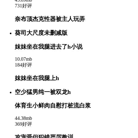
731好评
奈布顶杰克性器被主人玩弄
葵司大尺度未删减版
妺妺坐在我腿进去了h小说
10.07mb
184好评
妺妺坐在我腿上h
空少猛男纯一被双龙h
体育生小鲜肉自慰打桩流白浆
44.38mb
369好评
攻宠受但犯错严厉教训