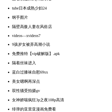
tube日本成熟少妇24
纲手图片
隔壁高傲人妻在风俗店
videos—xvideos7
9孩岁女被弄高潮小说
免费推特【vip破解版】.apk
隔着丝袜进入
蓝白过膝袜自慰69xx
美女嗯啊再深点
双性骚受拍摄gv
女神娇喘疯狂3p之夜108p高清
绯弹的亚里亚漫画免费看