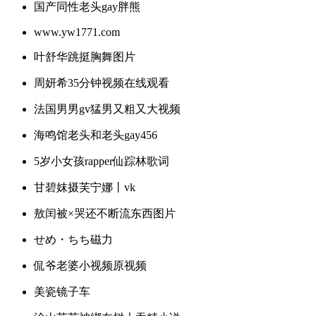
国产同性老头gay胖熊
www.yw1771.com
叶舒华跳挺胸舞图片
周妍希35分钟视频在线观看
法国男男gv猛男又粗又大视频
海鸣馆老头和老头gay456
5岁小女孩rapper仙踪林歌词
甘碧妺摄芙宁娜丨vk
敖闰被×哭还不断流东西图片
せめ・ちち磁力
侃爷老婆小视频原视频
美瓷镜子车