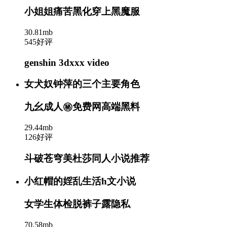
小姐姐痛苦黑化穿上黑魔服
30.81mb
545好评
genshin 3dxxx video
女犬奴钟萍的三个主要角色
九幺成人㊙️免费网高端黑料
29.44mb
126好评
斗破苍穹美杜莎同人小说推荐
小红帽的婬乱生活h文小说
女学生体检脱裤子露隐私
70.58mb