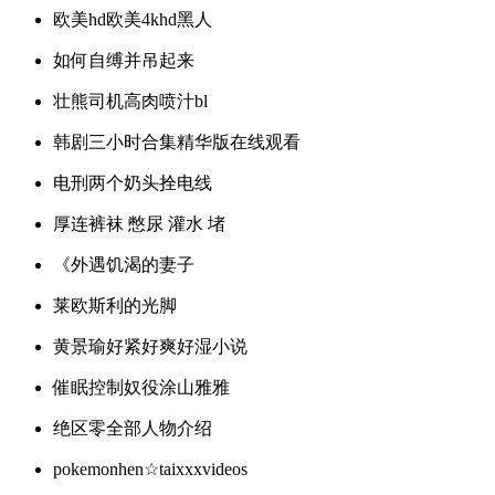
欧美hd欧美4khd黑人
如何自缚并吊起来
壮熊司机高肉喷汁bl
韩剧三小时合集精华版在线观看
电刑两个奶头拴电线
厚连裤袜 憋尿 灌水 堵
《外遇饥渴的妻子
莱欧斯利的光脚
黄景瑜好紧好爽好湿小说
催眠控制奴役涂山雅雅
绝区零全部人物介绍
pokemonhen☆taixxxvideos