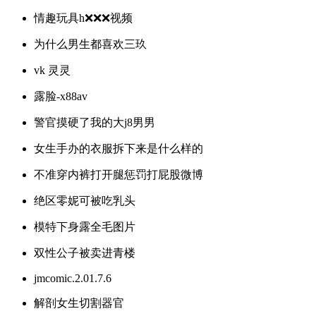
情趣玩具h❌❌❌视频
为什么男生都喜欢三玖
vk 灵灵
露脸-x88av
警官摸硬了我的大j8男男
女生手办的衣服拆下来是什么样的
不准穿内裤打开腿惩罚打屁股微博
绝区零妮可被吃乳头
模特下身露全毛图片
双性公子被卖进青楼
jmcomic.2.01.7.6
解剖女生切割器官