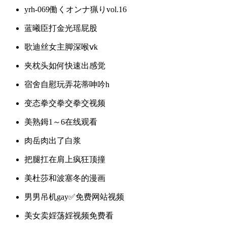
yrh-069働くオンナ猟りvol.16
蓝曦臣打金光瑶屁股
歌迪丝女主脚深喉ⅴk
夹枕头如何快速出感觉
宿舍自慰玩弄花蒂呻吟h
变态拳交拳交拳交视频
美熟鉧1～6在线观看
肉岳肉出了白浆
把腿扛在肩上疯狂顶撞
美杜莎和波塞冬的漫画
男男吊机gay✅免费网站视频
美女卖婬荡婬视频免费看