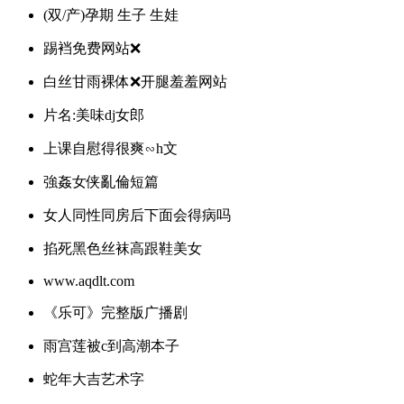
(双/产)孕期 生子 生娃
踢裆免费网站❌
白丝甘雨裸体❌开腿羞羞网站
片名:美味dj女郎
上课自慰得很爽∽h文
強姦女侠亂倫短篇
女人同性同房后下面会得病吗
掐死黑色丝袜高跟鞋美女
www.aqdlt.com
《乐可》完整版广播剧
雨宫莲被c到高潮本子
蛇年大吉艺术字