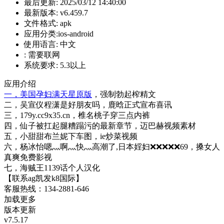
最后更新:
2025/03/12 14:40:00
最新版本:
v6.459.7
文件格式:
apk
应用分类:ios-android
使用语言:
中文
:
需要联网
系统要求:
5.3以上
应用介绍
一，美国孕妇满天星原版
，强制勃起榨精文
二，吴宣仪程潇是好朋友吗，鹿晗正式宣布喜讯
三，179y.cc9x35.cn，椎名桃子穿三点内裤
四，仙子被扛起腿糟蹋污的最新章节，迈巴赫视频素材
五，小甜甜布兰妮下车图，ie炒菜视频
六，杨冰怡嗯灬啊灬快灬高潮了,日本婬妇❌❌❌❌❌69，搡女人
真爽免费影视
七，海贼王1139话个人汉化
【联系ag凯发k8国际】
客服热线：134-2881-646
加载更多
版本更新
v7.5.17