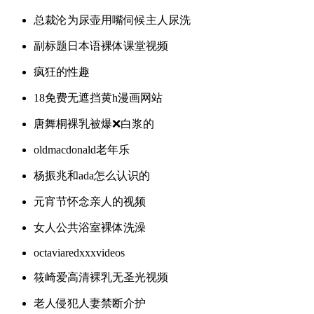
总裁沦为尿壶用嘴伺候主人尿洗
副标题日本语裸体课堂视频
疯狂的性趣
18免费无遮挡黄h漫画网站
唐舞桐裸乳被爆❌白浆的
oldmacdonald老年乐
杨振兆和ada怎么认识的
元宵节怀念亲人的视频
女人公共浴室裸体洗澡
octaviaredxxxvideos
筱崎爱高清裸乳无圣光视频
老人侵犯人妻禁断介护