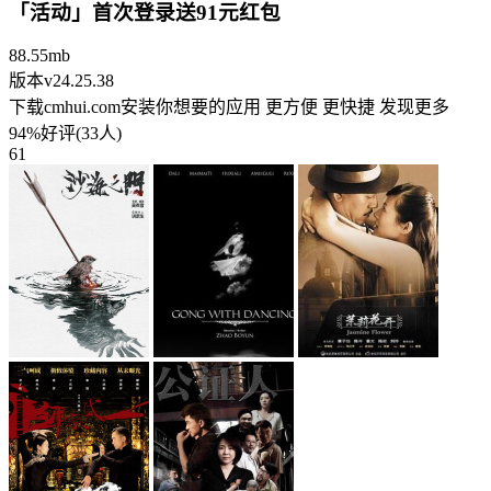
「活动」首次登录送91元红包
88.55mb
版本v24.25.38
下载cmhui.com安装你想要的应用 更方便 更快捷 发现更多
94%好评(33人)
61