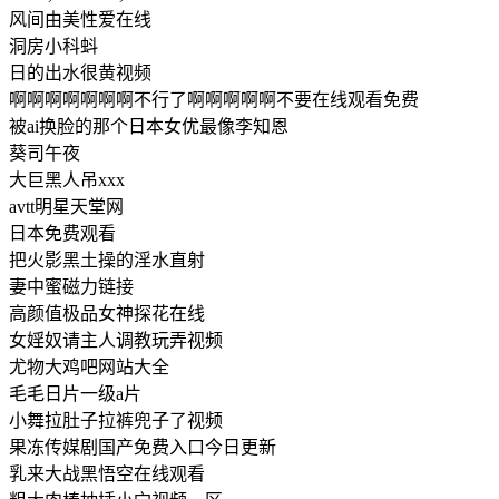
风间由美性爱在线
洞房小科蚪
日的出水很黄视频
啊啊啊啊啊啊啊不行了啊啊啊啊啊不要在线观看免费
被ai换脸的那个日本女优最像李知恩
葵司午夜
大巨黑人吊xxx
avtt明星天堂网
日本免费观看
把火影黑土操的淫水直射
妻中蜜磁力链接
高颜值极品女神探花在线
女婬奴请主人调教玩弄视频
尤物大鸡吧网站大全
毛毛日片一级a片
小舞拉肚子拉裤兜子了视频
果冻传媒剧国产免费入口今日更新
乳来大战黑悟空在线观看