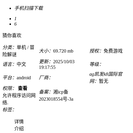
手机扫描下载
1
6
猜你喜欢
分类：
单机 / 冒
大小：
69.720 mb
授权：
免费游戏
险解谜
更新：
2025/10/03
语言：
中文
等级：
19:17:55
ag凯发k8国际官
平台：
android
厂商：
网：
暂无
权限：
查看
备案：
湘icp备
允许程序访问网
2023018554号-3a
络.
标签：
详情
介绍