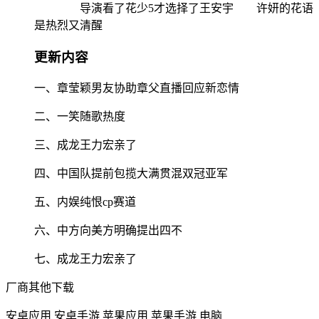
导演看了花少5才选择了王安宇 许妍的花语
是热烈又清醒
更新内容
一、章莹颖男友协助章父直播回应新恋情
二、一笑随歌热度
三、成龙王力宏亲了
四、中国队提前包揽大满贯混双冠亚军
五、内娱纯恨cp赛道
六、中方向美方明确提出四不
七、成龙王力宏亲了
厂商其他下载
安卓应用
安卓手游
苹果应用
苹果手游
电脑