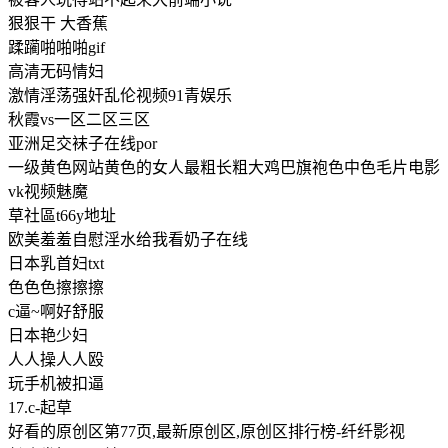
狠狠干 大香蕉
蹂躏啪啪啪gif
高清无码情妇
激情淫荡强奸乱伦视频91青娱乐
秋霞vs一区二区三区
亚洲足交袜子在线por
一级黄色网站黄色的女人最粗长粗大鸡巴旗袍色中色毛片电影
vk视频魅魔
草社區t66y地址
欧美羞羞自慰淫水给我看奶子在线
日本乳首妇txt
色色色擦擦擦
c逼~啊好舒服
日本艳少妇
人人操人人殴
玩手机被扣逼
17.c-起草
好看的原创区第77页,最新原创区,原创区排行榜-纤纤影视