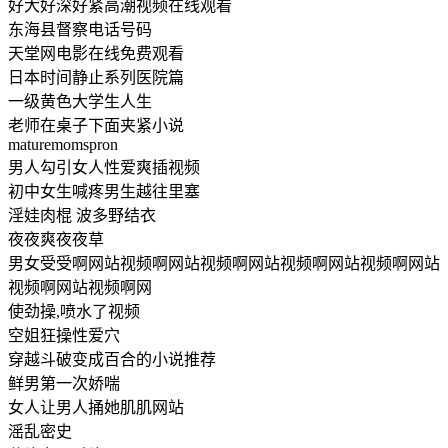
好大好深好紧高潮视频在线观看
东海县督察电话号码
天堂网电影在线免费观看
日本时间静止系列医院篇
一级黄色大学生人生
老师在桌子下面夹紧小说
maturemomspron
男人勾引女人性爱爽插视频
初中女生喊疼男生越往里塞
淫娃肉棍 波多野结衣
夜夜爽夜夜草
男女受受啊网站视频啊网站视频啊网站视频啊网站视频啊网站
视频啊网站视频啊网
使劲操,喷水了视频
空姐狂操性爱穴
穿越斗破变成百合的小说推荐
鲜男第一次娇喘
女人让男人捅她肌肌网站
滛乱密史