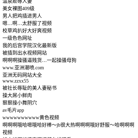
温泉欺辱人妻
美女裸图409级
男人把鸡插进男人
嗯…啊…太舒服了视频
校草鸡扒好大好爽视频
一级色色网址
我的后宫学院汉化最新版
被插到出水视频网站
啊啊啊操骚逼贱货…一起操骚母狗
www.亚洲潮喷.com
亚洲无码网站大全
www.zzxx55
被社长辱耻的美人妻秘书
操大屌小鲜肉
狠狠操小舞阴穴
av毛片app
wwwwwwwwww黄色视频
啊啊啊哦哈嗯哦哈好棒～jb很大热啊啊啊哦好舒服～哈啊啊啊
视频