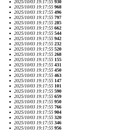
2025/10/03 19:17:55
930
2025/10/03 19:17:55
968
2025/10/03 19:17:55
496
2025/10/03 19:17:55
797
2025/10/03 19:17:55
285
2025/10/03 19:17:55
662
2025/10/03 19:17:55
544
2025/10/03 19:17:55
942
2025/10/03 19:17:55
232
2025/10/03 19:17:55
520
2025/10/03 19:17:55
268
2025/10/03 19:17:55
155
2025/10/03 19:17:55
431
2025/10/03 19:17:55
450
2025/10/03 19:17:55
463
2025/10/03 19:17:55
147
2025/10/03 19:17:55
101
2025/10/03 19:17:55
590
2025/10/03 19:17:55
659
2025/10/03 19:17:55
950
2025/10/03 19:17:55
766
2025/10/03 19:17:55
904
2025/10/03 19:17:55
320
2025/10/03 19:17:55
346
2025/10/03 19:17:55
956