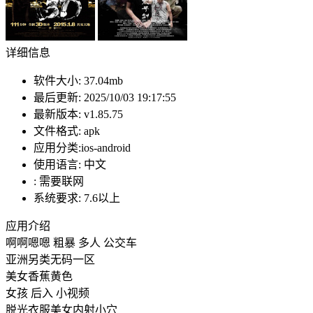
详细信息
软件大小:
37.04mb
最后更新:
2025/10/03 19:17:55
最新版本:
v1.85.75
文件格式:
apk
应用分类:ios-android
使用语言:
中文
:
需要联网
系统要求:
7.6以上
应用介绍
啊啊嗯嗯 粗暴 多人 公交车
亚洲另类无码一区
美女香蕉黄色
女孩 后入 小视频
脱光衣服美女内射小穴