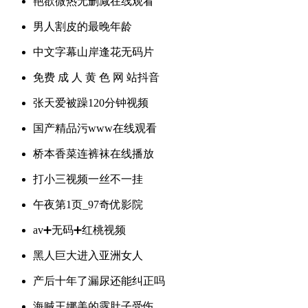
艳欲微热无删减在线观看
男人割皮的最晚年龄
中文字幕山岸逢花无码片
免费 成 人 黄 色 网 站抖音
张天爱被躁120分钟视频
国产精品污www在线观看
桥本香菜连裤袜在线播放
打小三视频一丝不一挂
午夜第1页_97奇优影院
av➕无码➕红桃视频
黑人巨大进入亚洲女人
产后十年了漏尿还能纠正吗
海贼王娜美的露肚子受伤