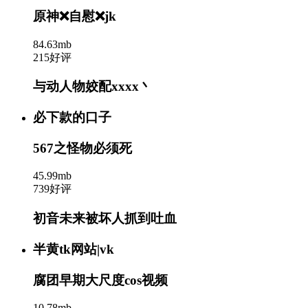
原神❌自慰❌jk
84.63mb
215好评
与动人物姣配xxxx丶
必下款的口子
567之怪物必须死
45.99mb
739好评
初音未来被坏人抓到吐血
半黄tk网站|vk
腐团早期大尺度cos视频
10.78mb