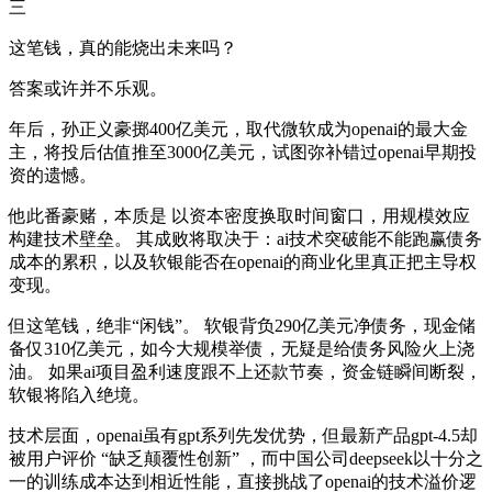
三
这笔钱，真的能烧出未来吗？
答案或许并不乐观。
年后，孙正义豪掷400亿美元，取代微软成为openai的最大金
主，将投后估值推至3000亿美元，试图弥补错过openai早期投
资的遗憾。
他此番豪赌，本质是 以资本密度换取时间窗口，用规模效应
构建技术壁垒。 其成败将取决于：ai技术突破能不能跑赢债务
成本的累积，以及软银能否在openai的商业化里真正把主导权
变现。
但这笔钱，绝非“闲钱”。 软银背负290亿美元净债务，现金储
备仅310亿美元，如今大规模举债，无疑是给债务风险火上浇
油。 如果ai项目盈利速度跟不上还款节奏，资金链瞬间断裂，
软银将陷入绝境。
技术层面，openai虽有gpt系列先发优势，但最新产品gpt-4.5却
被用户评价 “缺乏颠覆性创新” ，而中国公司deepseek以十分之
一的训练成本达到相近性能，直接挑战了openai的技术溢价逻