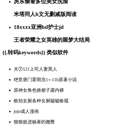
房东偷看多位美女洗澡
米塔同人h文无删减版阅读
18xxxx亚洲hd护士jd
王者荣耀之女英雄的噩梦大结局
{{.转码keywords}} 类似软件
夫⑦121上司人妻黑人
绝世唐门霍雨浩1∽11h原著小说
原神女角色掀裙子露内裤
偷拍女厕各种女厕嘘嘘偷窥
jojo成人漫画
狠狠挺进杨幂的翘臀