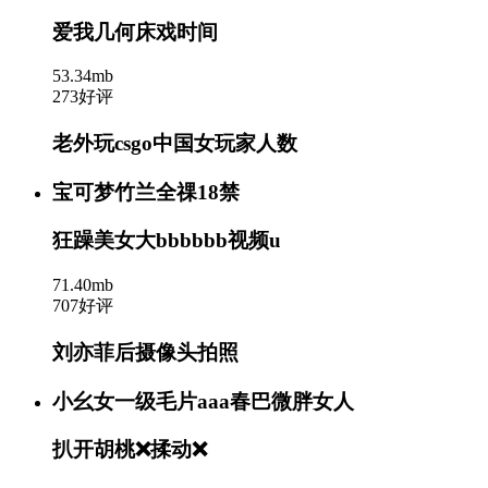
爱我几何床戏时间
53.34mb
273好评
老外玩csgo中国女玩家人数
宝可梦竹兰全祼18禁
狂躁美女大bbbbbb视频u
71.40mb
707好评
刘亦菲后摄像头拍照
小幺女一级毛片aaa春巴微胖女人
扒开胡桃❌揉动❌