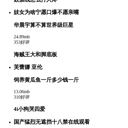
妓女为啥宁愿口爆不愿亲嘴
华晨宇算不算世界级巨星
24.89mb
353好评
海贼王大和脚底板
芙蕾娜 亚伦
饲养黄瓜鱼一斤多少钱一斤
13.06mb
310好评
4i小狗哭四爱
国产猛烈无遮挡十八禁在线观看