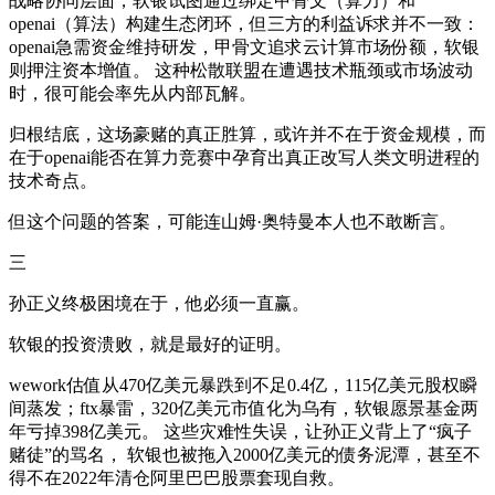
战略协同层面，软银试图通过绑定甲骨文（算力）和
openai（算法）构建生态闭环，但三方的利益诉求并不一致：
openai急需资金维持研发，甲骨文追求云计算市场份额，软银
则押注资本增值。 这种松散联盟在遭遇技术瓶颈或市场波动
时，很可能会率先从内部瓦解。
归根结底，这场豪赌的真正胜算，或许并不在于资金规模，而
在于openai能否在算力竞赛中孕育出真正改写人类文明进程的
技术奇点。
但这个问题的答案，可能连山姆·奥特曼本人也不敢断言。
三
孙正义终极困境在于，他必须一直赢。
软银的投资溃败，就是最好的证明。
wework估值从470亿美元暴跌到不足0.4亿，115亿美元股权瞬
间蒸发；ftx暴雷，320亿美元市值化为乌有，软银愿景基金两
年亏掉398亿美元。 这些灾难性失误，让孙正义背上了“疯子
赌徒”的骂名， 软银也被拖入2000亿美元的债务泥潭，甚至不
得不在2022年清仓阿里巴巴股票套现自救。