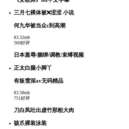
三月七裸体被❌涩涩 小说
何九华被当众c到高潮
83.32mb
569好评
日本羞辱/捆绑/调教/束缚视频
正太白腿小脚丫
有板雪深av无码精品
83.58mb
751好评
刀白凤吐出虚竹那粗大肉
骇爪裸装泳装