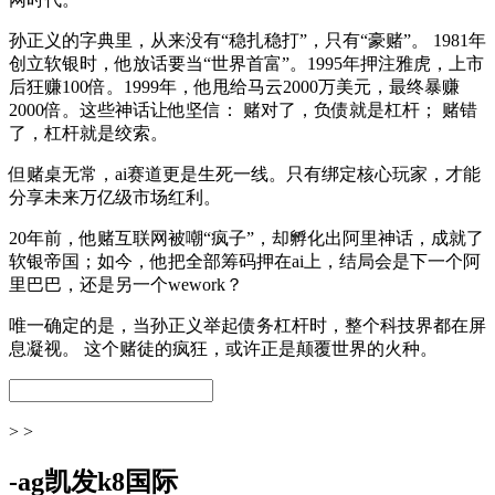
孙正义的字典里，从来没有“稳扎稳打”，只有“豪赌”。 1981年
创立软银时，他放话要当“世界首富”。1995年押注雅虎，上市
后狂赚100倍。1999年，他甩给马云2000万美元，最终暴赚
2000倍。这些神话让他坚信： 赌对了，负债就是杠杆； 赌错
了，杠杆就是绞索。
但赌桌无常，ai赛道更是生死一线。只有绑定核心玩家，才能
分享未来万亿级市场红利。
20年前，他赌互联网被嘲“疯子”，却孵化出阿里神话，成就了
软银帝国；如今，他把全部筹码押在ai上，结局会是下一个阿
里巴巴，还是另一个wework？
唯一确定的是，当孙正义举起债务杠杆时，整个科技界都在屏
息凝视。 这个赌徒的疯狂，或许正是颠覆世界的火种。
> >
-ag凯发k8国际