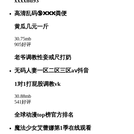
xxxxhd93
高清乱码🔞❌❌❌粪便
黄瓜几元一斤
30.75mb
905好评
老爷调教性妾戒尺打奶
无码人妻一区二区三区aⅴ抖音
1对1打屁股调教vk
30.88mb
541好评
全球动漫top榜官方排名
魔法少女艾蕾娜第1季在线观看