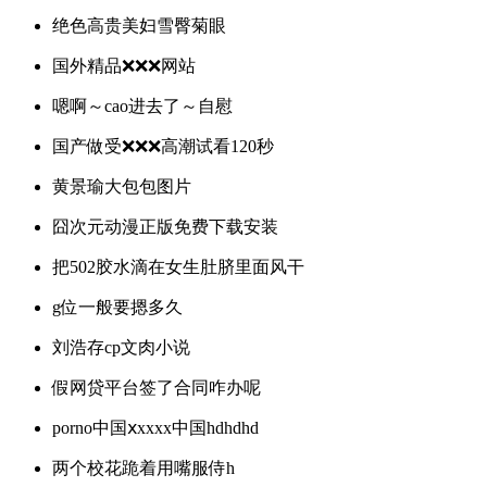
绝色高贵美妇雪臀菊眼
国外精品❌❌❌网站
嗯啊～cao进去了～自慰
国产做受❌❌❌高潮试看120秒
黄景瑜大包包图片
囧次元动漫正版免费下载安装
把502胶水滴在女生肚脐里面风干
g位一般要摁多久
刘浩存cp文肉小说
假网贷平台签了合同咋办呢
porno中国ⅹxxxx中国hdhdhd
两个校花跪着用嘴服侍h