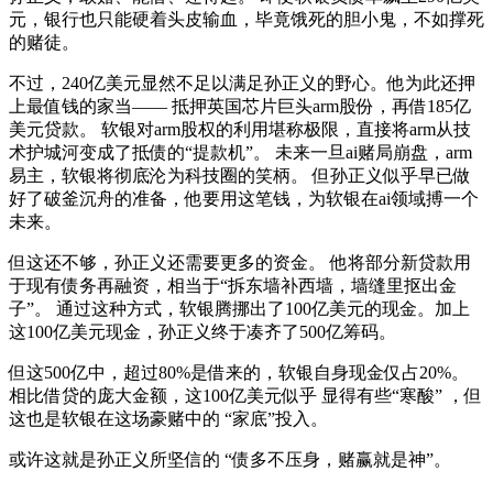
元，银行也只能硬着头皮输血，毕竟饿死的胆小鬼，不如撑死
的赌徒。
不过，240亿美元显然不足以满足孙正义的野心。他为此还押
上最值钱的家当—— 抵押英国芯片巨头arm股份，再借185亿
美元贷款。 软银对arm股权的利用堪称极限，直接将arm从技
术护城河变成了抵债的“提款机”。 未来一旦ai赌局崩盘，arm
易主，软银将彻底沦为科技圈的笑柄。 但孙正义似乎早已做
好了破釜沉舟的准备，他要用这笔钱，为软银在ai领域搏一个
未来。
但这还不够，孙正义还需要更多的资金。 他将部分新贷款用
于现有债务再融资，相当于“拆东墙补西墙，墙缝里抠出金
子”。 通过这种方式，软银腾挪出了100亿美元的现金。加上
这100亿美元现金，孙正义终于凑齐了500亿筹码。
但这500亿中，超过80%是借来的，软银自身现金仅占20%。
相比借贷的庞大金额，这100亿美元似乎 显得有些“寒酸” ，但
这也是软银在这场豪赌中的 “家底”投入。
或许这就是孙正义所坚信的 “债多不压身，赌赢就是神”。