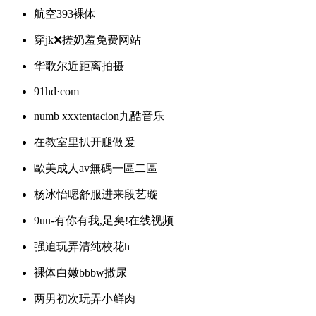
航空393裸体
穿jk❌搓奶羞免费网站
华歌尔近距离拍摄
91hd·com
numb xxxtentacion九酷音乐
在教室里扒开腿做爰
歐美成人av無碼一區二區
杨冰怡嗯舒服进来段艺璇
9uu-有你有我,足矣!在线视频
强迫玩弄清纯校花h
裸体白嫩bbbw撒尿
两男初次玩弄小鲜肉