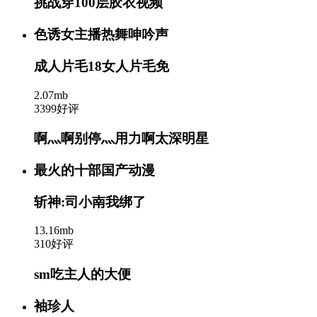
挑战穿100层胶衣视频
色诱女主播热舞呻吟声
成人片毛18女人片毛免
2.07mb
3399好评
啊灬啊别停灬用力啊太深明星
最火的十部国产动漫
斩神:司小南我绑了
13.16mb
310好评
sm吃主人的大便
袖珍人