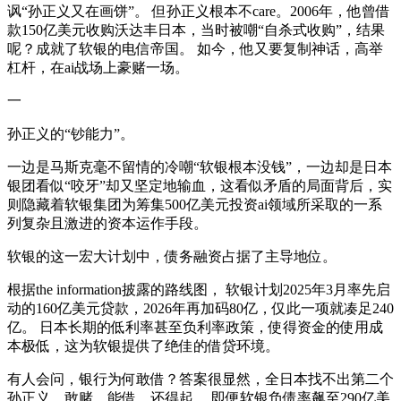
讽“孙正义又在画饼”。 但孙正义根本不care。2006年，他曾借
款150亿美元收购沃达丰日本，当时被嘲“自杀式收购”，结果
呢？成就了软银的电信帝国。 如今，他又要复制神话，高举
杠杆，在ai战场上豪赌一场。
一
孙正义的“钞能力”。
一边是马斯克毫不留情的冷嘲“软银根本没钱”，一边却是日本
银团看似“咬牙”却又坚定地输血，这看似矛盾的局面背后，实
则隐藏着软银集团为筹集500亿美元投资ai领域所采取的一系
列复杂且激进的资本运作手段。
软银的这一宏大计划中，债务融资占据了主导地位。
根据the information披露的路线图， 软银计划2025年3月率先启
动的160亿美元贷款，2026年再加码80亿，仅此一项就凑足240
亿。 日本长期的低利率甚至负利率政策，使得资金的使用成
本极低，这为软银提供了绝佳的借贷环境。
有人会问，银行为何敢借？答案很显然，全日本找不出第二个
孙正义，敢赌、能借、还得起。 即便软银负债率飙至290亿美