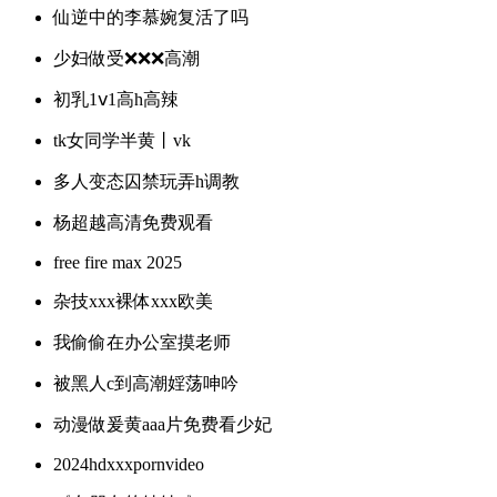
仙逆中的李慕婉复活了吗
少妇做受❌❌❌高潮
初乳1ⅴ1高h高辣
tk女同学半黄丨vk
多人变态囚禁玩弄h调教
杨超越高清免费观看
free fire max 2025
杂技xxx裸体xxx欧美
我偷偷在办公室摸老师
被黑人c到高潮婬荡呻吟
动漫做爰黄aaa片免费看少妃
2024hdxxxpornvideo