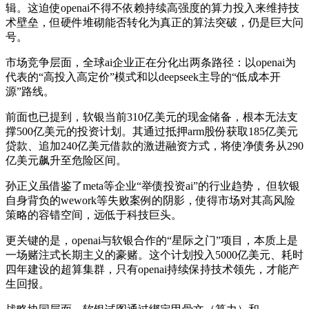
辑。这迫使openai不得不依赖持续高强度的算力投入来维持技
术壁垒，但硬件堆砌能否转化为真正的算法突破，仍是巨大问
号。
市场竞争层面，全球ai企业正在分化出两条路径：以openai为
代表的“高投入高定价”模式和以deepseek主导的“低成本开
源”路线。
前面也已提到，软银当前310亿美元的现金储备，根本无法支
撑500亿美元的投资计划。其通过抵押arm股份获取185亿美元
贷款、追加240亿美元借款的激进融资方式，将使净债务从290
亿美元飙升至危险区间。
孙正义虽借鉴了meta等企业“举债投资ai”的行业趋势， 但软银
自身背负的wework等失败案例的阴影，使得市场对其高风险
策略的容错空间，远低于科技巨头。
更关键的是，openai与软银合作的“星际之门”项目，本质上是
一场赌注式长期主义的豪赌。这个计划投入5000亿美元、耗时
四年建设的超算集群，只有openai持续保持技术领先，才能产
生回报。