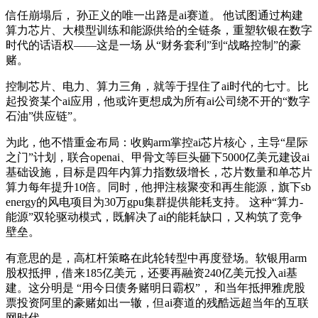
信任崩塌后， 孙正义的唯一出路是ai赛道。 他试图通过构建
算力芯片、大模型训练和能源供给的全链条，重塑软银在数字
时代的话语权——这是一场 从“财务套利”到“战略控制”的豪
赌。
控制芯片、电力、算力三角，就等于捏住了ai时代的七寸。比
起投资某个ai应用，他或许更想成为所有ai公司绕不开的“数字
石油”供应链”。
为此，他不惜重金布局：收购arm掌控ai芯片核心，主导“星际
之门”计划，联合openai、甲骨文等巨头砸下5000亿美元建设ai
基础设施，目标是四年内算力指数级增长，芯片数量和单芯片
算力每年提升10倍。同时，他押注核聚变和再生能源，旗下sb
energy的风电项目为30万gpu集群提供能耗支持。 这种“算力-
能源”双轮驱动模式，既解决了ai的能耗缺口，又构筑了竞争
壁垒。
有意思的是，高杠杆策略在此轮转型中再度登场。软银用arm
股权抵押，借来185亿美元，还要再融资240亿美元投入ai基
建。这分明是 “用今日债务赌明日霸权”， 和当年抵押雅虎股
票投资阿里的豪赌如出一辙，但ai赛道的残酷远超当年的互联
网时代。