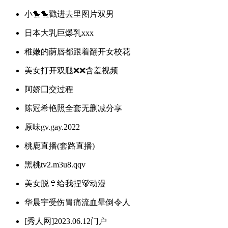
小🐤🐤戳进去里图片双男
日本大乳巨爆乳xxx
稚嫩的荫唇都跟着翻开女校花
美女打开双腿❌❌含羞视频
阿娇囗交过程
陈冠希艳照全套无删减分享
原味gv.gay.2022
桃鹿直播(套路直播)
黑桃tv2.m3u8.qqv
美女脱👙给我捏🐻动漫
华晨宇受伤胃痛流血晕倒令人
[秀人网]2023.06.12门户