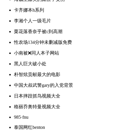
卡齐娜本h系列
李湘个人一级毛片
栗花落香奈乎被c到高潮
性农场134分钟未删减版免费
小南被❌同人本子网站
黑人巨大破小处
朴智炫贡献最大的电影
中国大叔武警gary的入党背景
日本摔跤抓鸟视频大全
格丽乔奥特曼视频大全
985·fnu
泰国网红benton