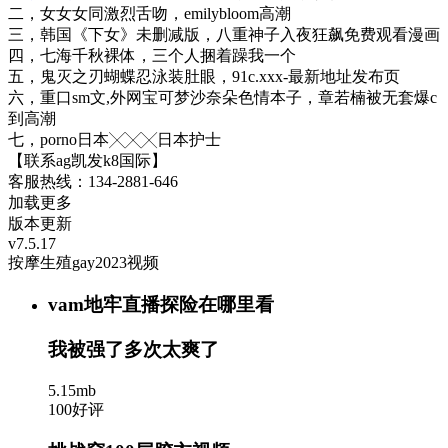
二，女女女同激烈舌吻，emilybloom高潮
三，韩国《下女》未删减版，八重神子入夜狂飙免费观看漫画
四，七海千秋裸体，三个人捆着躁我一个
五，鬼灭之刃蝴蝶忍泳装肚眼，91c.xxx-最新地址发布页
六，重口sm文,外网宝可梦沙奈朵色情本子，章若楠被无套爆c
到高潮
七，porno日本╳╳╳日本护士
【联系ag凯发k8国际】
客服热线：134-2881-646
加载更多
版本更新
v7.5.17
按摩生殖gay2023视频
vam地牢直播探险在哪里看
我被强了多次太爽了
5.15mb
100好评