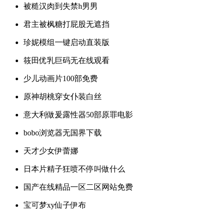
被糙汉肉到失禁h男男
君主被枫糖打屁股无遮挡
珍妮模组一键启动直装版
筱田优乳巨码无在线观看
少儿动画片100部免费
原神胡桃穿女仆装白丝
意大利做爰露性器50部原罪电影
bobo浏览器无国界下载
天才少女伊蕾娜
日本片精子狂喷不停叫做什么
国产在线精品一区二区网站免费
宝可梦xy仙子伊布