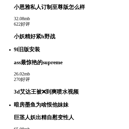
小恩雅私人订制至尊版怎么样
32.08mb
622好评
小妖精好紧h野战
9l旧版安装
ass最惊艳的supreme
26.02mb
270好评
3d艾达王被❌到爽喷水视频
暗房墨鱼为啥恨他妹妹
巨茎人妖出精自慰变性人