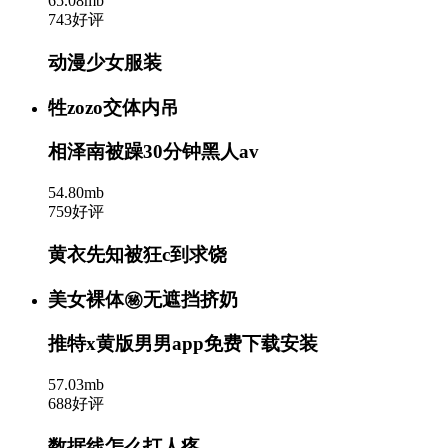
65.08mb
743好评
动漫少女服装
牲zozo交体内吊
相泽南被躁30分钟黑人av
54.80mb
759好评
黄衣先知被狂c到求饶
美女裸体㊙️无遮挡挤奶
推特x黄版男男app免费下载安装
57.03mb
688好评
数据线怎么打人疼