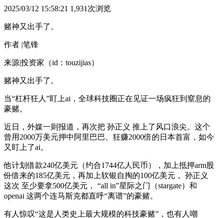
2025/03/12 15:58:21
1,931次浏览
赌神又出手了。
作者 |笔锋
来源|投资家（id：touzijias）
赌神又出手了。
当“杠杆狂人”盯上ai，全球科技圈正在见证一场疯狂到窒息的
豪赌。
近日，外媒一则报道，再次把 孙正义 推上了风口浪尖。这个
曾用2000万美元押中阿里巴巴、狂赚2000倍的日本首富，如今
又盯上了ai。
他计划借款240亿美元（约合1744亿人民币），加上抵押arm股
份借来的185亿美元，再加上软银自掏的100亿美元， 孙正义
这次 至少要拿500亿美元， “all in”星际之门（stargate）和
openai 这两个连马斯克都直呼“离谱”的豪赌。
有人惊叹“这是人类史上最大规模的科技豪赌”，也有人嘲