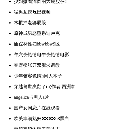
少妇撅着浑圆的大屁股被c
猛男互摸🐔巴视频
木棍抽老婆屁股
原神成男恶堕系迪卢克
仙踪林性妇bbwbbw9区
午六夜伦情电午夜伦情电影
春野樱张开双腿求调教
少年骇客色情h同人本子
穿越兽世爽翻了(n)作者:西洲客
angelica与黑人a片
国产女同恋片在线观看
欧美丰满熟妇❌❌❌❌68黑白