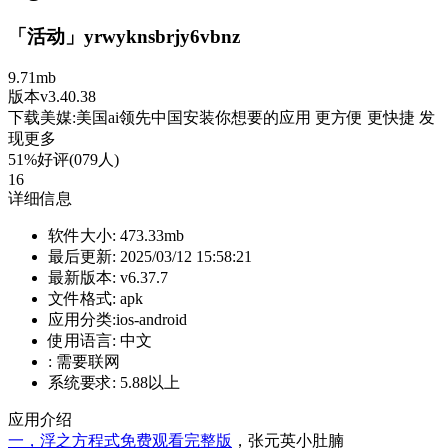
「活动」yrwyknsbrjy6vbnz
9.71mb
版本v3.40.38
下载美媒:美国ai领先中国安装你想要的应用 更方便 更快捷 发
现更多
51%好评(079人)
16
详细信息
软件大小:
473.33mb
最后更新:
2025/03/12 15:58:21
最新版本:
v6.37.7
文件格式:
apk
应用分类:ios-android
使用语言:
中文
:
需要联网
系统要求:
5.88以上
应用介绍
一，浮之方程式免费观看完整版
，张元英小肚腩