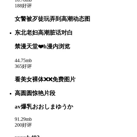
188好评
女警被歹徒玩弄到高潮动态图
东北老妇高潮脏话对白
禁漫天堂❤️h漫内浏览
44.75mb
365好评
看美女裸体❌❌免费图片
高圆圆惊艳片段
av爆乳おおしまゆうか
91.29mb
200好评