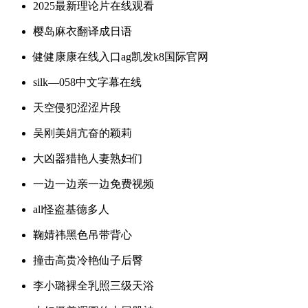
2025最新理论片在线观看
樱岛麻衣翻译成日语
健健康康在线入口ag凯发k8国际官网
silk—058中文字幕在线
天空侵犯涩涩片段
吴刚美娟亢奋的颖莉
大凶器猎艳人妻熟妇们
一边一边亲一边免费视频
all怪盗基德多人
鞠婧祎黑色吊带背心
撞击高贵冷艳仙子后臀
李小璐裸全乳照三级天浴