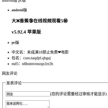
android版
pc版
android版
大❌香蕉🔞在线视频观看5㊙️
v5.92.4 苹果版
pc版
中文名：未成满18禁止免费❤电影
包名：com.naqdjrl.qbgaj
md5：tdlhstmvnnzqe2er2h
网友评论
发表评论
(您的评论需要经过审核才能显示)