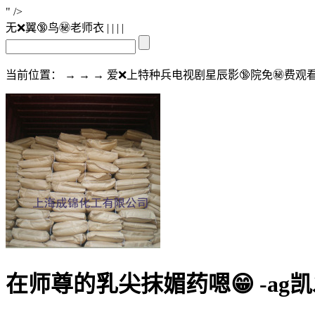
" />
无❌翼🔞鸟㊙️老师衣
| | | |
当前位置： → → → 爱❌上特种兵电视剧星辰影🔞院免㊙️费观
在师尊的乳尖抹媚药嗯😁 -ag凯