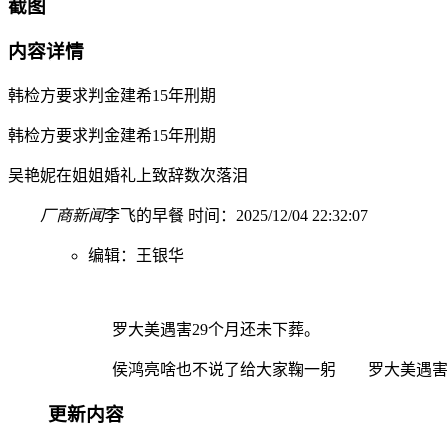
截图
内容详情
韩检方要求判金建希15年刑期
韩检方要求判金建希15年刑期
吴艳妮在姐姐婚礼上致辞数次落泪
厂商新闻
李飞的早餐 时间：2025/12/04 22:32:07
编辑：王银华
罗大美遇害29个月还未下葬。
侯鸿亮啥也不说了给大家鞠一躬 罗大美遇害2
更新内容