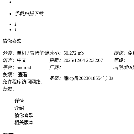
手机扫描下载
1
1
猜你喜欢
分类：
单机 / 冒险解谜
大小：
50.272 mb
授权：
免
语言：
中文
更新：
2025/12/04 22:32:07
等级：
平台：
android
厂商：
ag凯发k
权限：
查看
备案：
湘icp备2023018554号-3a
允许程序访问网络.
标签：
详情
介绍
猜你喜欢
相关版本