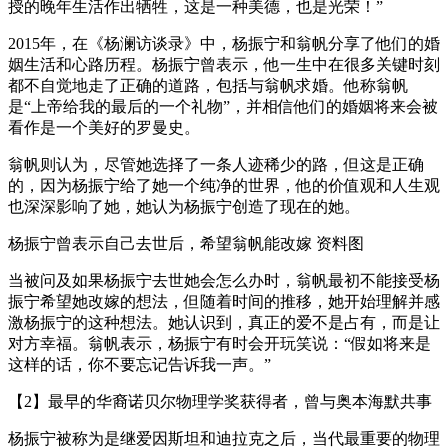
授的晚年生活作出牺牲，这是一种美德，也是光荣！”
2015年，在《杨澜访谈录》中，杨振宁和翁帆分享了他们的婚
姻生活和心路历程。杨振宁曾表示，他一生中在很多关键时刻
都不自觉地走了正确的道路，包括与翁帆求婚。他称翁帆
是“上帝给我的最后的一个礼物”，并相信他们的婚姻将来会被
看作是一个美好的罗曼史。
翁帆则认为，尽管她选择了一条人迹稀少的路，但这是正确
的，因为杨振宁给了她一个纯净的世界，他的价值观和人生观
也深深影响了她，她认为杨振宁创造了现在的她。
杨振宁曾表示自己去世后，希望翁帆能改嫁 资料图
当被问及如果杨振宁去世她会怎么办时，翁帆最初不能接受杨
振宁希望她改嫁的想法，但随着时间的推移，她开始理解并感
激杨振宁的这种想法。她认识到，真正的爱不是占有，而是让
对方幸福。翁帆表示，杨振宁有时会开玩笑说：“假如将来是
这样的话，你不要忘记告诉我一声。”
【2】最早的华裔诺贝尔物理学奖获得者，曾与奥本海默共事
杨振宁被称为是继爱因斯坦和迪拉克之后，当代最重要的物理