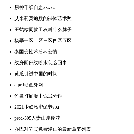
原神千织自慰xxxxx
艾米莉莫迪默的裸体艺术照
王鹤棣同款卫衣叫什么牌子
杨幂一区二区三区四区五区
泰国变性术后av激情
纹身阴部纹喷水怎么回事
黄瓜引进中国的时间
eipril动画外网
竹条打屁股丨vk12分钟
2021少妇私密保养spa
pred-305人妻山岸逢花
乔巴对罗宾免费漫画的最新章节列表