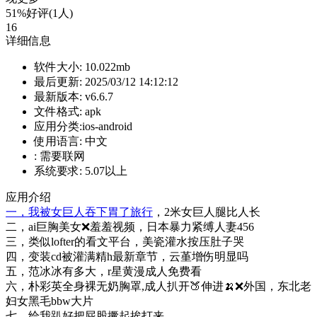
51%好评(1人)
16
详细信息
软件大小:
10.022mb
最后更新:
2025/03/12 14:12:12
最新版本:
v6.6.7
文件格式:
apk
应用分类:ios-android
使用语言:
中文
:
需要联网
系统要求:
5.07以上
应用介绍
一，我被女巨人吞下胃了旅行
，2米女巨人腿比人长
二，ai巨胸美女❌羞羞视频，日本暴力紧缚人妻456
三，类似lofter的看文平台，美瓷灌水按压肚子哭
四，变装cd被灌满精h最新章节，云堇增伤明显吗
五，范冰冰有多大，r星黄漫成人免费看
六，朴彩英全身裸无奶胸罩,成人扒开🍑伸进🍌❌外国，东北老
妇女黑毛bbw大片
七，给我趴好把屁股撅起挨打来