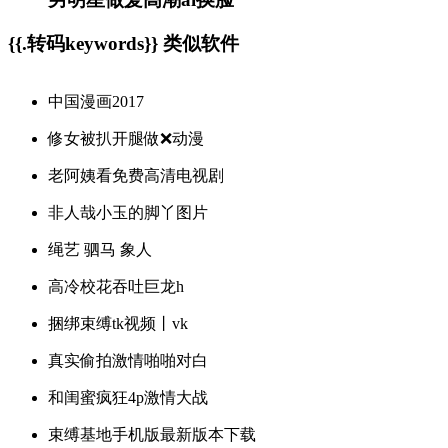
{{.转码keywords}} 类似软件
中国漫画2017
修女被扒开腿做❌动漫
老阿姨看免费高清电视剧
非人哉小玉的脚丫图片
绳艺 驷马 象人
高冷校花吞吐巨龙h
捆绑束缚tk视频丨vk
真实偷拍激情啪啪对白
和闺蜜疯狂4p激情大战
束缚基地手机版最新版本下载