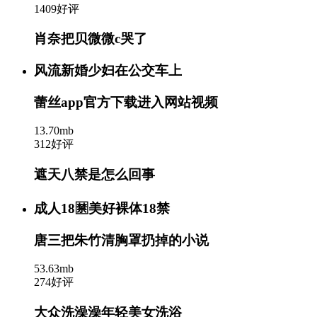
1409好评
肖奈把贝微微c哭了
风流新婚少妇在公交车上
蕾丝app官方下载进入网站视频
13.70mb
312好评
遮天八禁是怎么回事
成人18🈲美好裸体18禁
唐三把朱竹清胸罩扔掉的小说
53.63mb
274好评
大众洗澡澡年轻美女洗浴