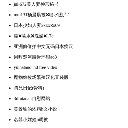
jul-672美人妻神宫秘书
mm131杨晨晨被❌️喷水图片/
日本少妇人妻xxxxⅹo69
爆❌喷水❌洗澡❌17c
亚洲偷偷拍中文无码日本痴汉
周晖楚河腰骨环锁ao3
yuihatano hd free video
魔物娘牧场繁殖汉化直装版
骑兄日记(骨科)
3dfutanair自慰网站
黄景瑜的浓精h文小说
名器小婬娃h调教