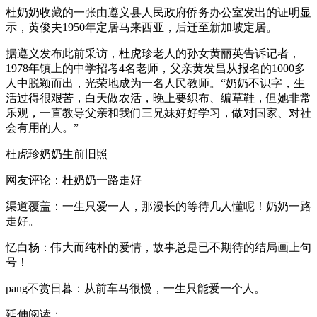
杜奶奶收藏的一张由遵义县人民政府侨务办公室发出的证明显
示，黄俊夫1950年定居马来西亚，后迁至新加坡定居。
据遵义发布此前采访，杜虎珍老人的孙女黄丽英告诉记者，
1978年镇上的中学招考4名老师，父亲黄发昌从报名的1000多
人中脱颖而出，光荣地成为一名人民教师。“奶奶不识字，生
活过得很艰苦，白天做农活，晚上要织布、编草鞋，但她非常
乐观，一直教导父亲和我们三兄妹好好学习，做对国家、对社
会有用的人。”
杜虎珍奶奶生前旧照
网友评论：杜奶奶一路走好
渠道覆盖：一生只爱一人，那漫长的等待几人懂呢！奶奶一路
走好。
忆白杨：伟大而纯朴的爱情，故事总是已不期待的结局画上句
号！
pang不赏日暮：从前车马很慢，一生只能爱一个人。
延伸阅读：