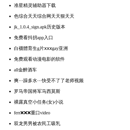
准星精灵辅助器下载
色综合天天综合网天天狠天天
jk_1.0.4_sign.apk历史版本
免费看抖抈app入口
白襪體育生g片ⅹⅹⅹgay亚洲
免费观看动漫电影的软件
all金醉酒车
爽⋯躁多水⋯快受不了了老师视频
罗马帝国将军马西莫斯
裸露真空小任务(女)小说
ferr❌❌❌重口video
双龙男男被农民工吸乳