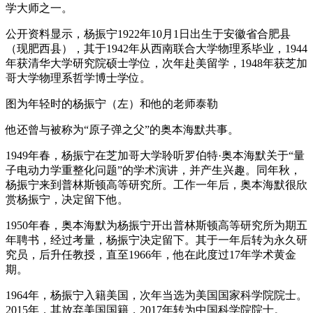
学大师之一。
公开资料显示，杨振宁1922年10月1日出生于安徽省合肥县
（现肥西县），其于1942年从西南联合大学物理系毕业，1944
年获清华大学研究院硕士学位，次年赴美留学，1948年获芝加
哥大学物理系哲学博士学位。
图为年轻时的杨振宁（左）和他的老师泰勒
他还曾与被称为“原子弹之父”的奥本海默共事。
1949年春，杨振宁在芝加哥大学聆听罗伯特·奥本海默关于“量
子电动力学重整化问题”的学术演讲，并产生兴趣。同年秋，
杨振宁来到普林斯顿高等研究所。工作一年后，奥本海默很欣
赏杨振宁，决定留下他。
1950年春，奥本海默为杨振宁开出普林斯顿高等研究所为期五
年聘书，经过考量，杨振宁决定留下。其于一年后转为永久研
究员，后升任教授，直至1966年，他在此度过17年学术黄金
期。
1964年，杨振宁入籍美国，次年当选为美国国家科学院院士。
2015年，其放弃美国国籍，2017年转为中国科学院院士。