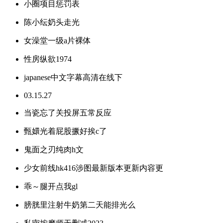
小圈项目惩罚表
陈小纭奶头走光
女澡堂一级a片裸体
性房纵欲1974
japanese中文字幕高清在线下
03.15.27
当瓷忘了关投屏五常反应
甄嬛光着屁股撅好挨c了
鬼面之刃纯肉h文
少女前线hk416涉图最新版本更新内容更
乖～腿开点我gl
膀胱里注射牛奶第二天能排光么