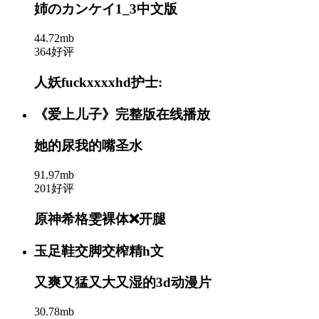
姉のカンケイ1_3中文版
44.72mb
364好评
人妖fuckxxxxhd护士:
《爱上儿子》完整版在线播放
她的尿我的嘴圣水
91.97mb
201好评
原神希格雯裸体❌开腿
玉足鞋交脚交榨精h文
又爽又猛又大又湿的3d动漫片
30.78mb