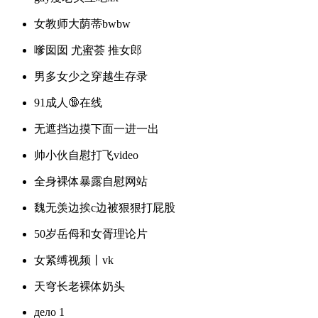
女教师大荫蒂bwbw
嗲囡囡 尤蜜荟 推女郎
男多女少之穿越生存录
91成人🔞在线
无遮挡边摸下面一进一出
帅小伙自慰打飞video
全身裸体暴露自慰网站
魏无羡边挨c边被狠狠打屁股
50岁岳㑄和女胥理论片
女紧缚视频丨vk
天穹长老裸体奶头
дело 1