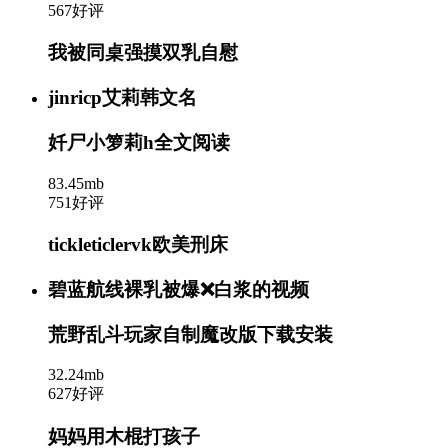
567好评
我被同桌强摸双乳自慰
jinricp艾莉韩文名
奷尸小箩莉h全文阅读
83.45mb
751好评
tickleticlervk欧美刑床
碧蓝航线裸乳被爆❌白浆的视频
荒野乱斗玩家自制魔改版下载安装
32.24mb
627好评
妈妈用木棍打孩子