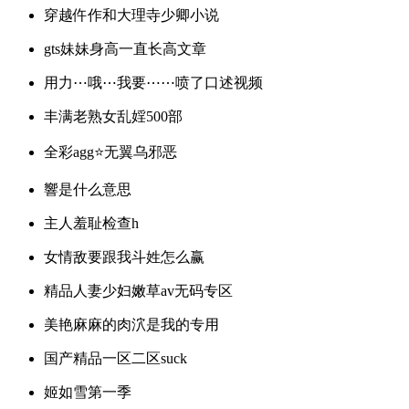
穿越仵作和大理寺少卿小说
gts妹妹身高一直长高文章
用力⋯哦⋯我要⋯⋯喷了口述视频
丰满老熟女乱婬500部
全彩agg⭐️无翼乌邪恶
響是什么意思
主人羞耻检查h
女情敌要跟我斗姓怎么赢
精品人妻少妇嫩草av无码专区
美艳麻麻的肉泬是我的专用
国产精品一区二区suck
姬如雪第一季