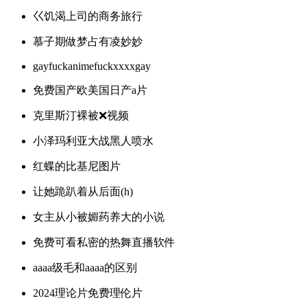
巜饥渴上司的商务旅行
慕子期做梦占有凌妙妙
gayfuckanimefuckxxxxgay
免费国产欧美国日产a片
克里斯汀裸被❌视频
小泽玛利亚大战黑人喷水
红蝶的比基尼图片
让她跪趴着从后面(h)
女主从小被媚药养大的小说
免费可看私密的热舞直播软件
aaaa级毛和aaaa的区别
2024理论片免费理伦片