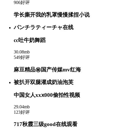
906好评
学长撕开我的乳罩慢慢揉捏小说
パンチラティーチャ在线
cc吐牛奶舞蹈
30.08mb
549好评
麻豆精品㊙️国产传媒mv红海
被扒开双腿灌成奶油泡芙
中国女人xxⅹ000偷拍性视频
29.04mb
123好评
717秋霞三级good在线观看