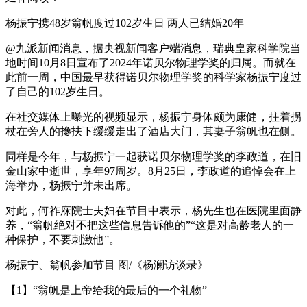
杨振宁携48岁翁帆度过102岁生日 两人已结婚20年
@九派新闻消息，据央视新闻客户端消息，瑞典皇家科学院当
地时间10月8日宣布了2024年诺贝尔物理学奖的归属。而就在
此前一周，中国最早获得诺贝尔物理学奖的科学家杨振宁度过
了自己的102岁生日。
在社交媒体上曝光的视频显示，杨振宁身体颇为康健，拄着拐
杖在旁人的搀扶下缓缓走出了酒店大门，其妻子翁帆也在侧。
同样是今年，与杨振宁一起获诺贝尔物理学奖的李政道，在旧
金山家中逝世，享年97周岁。8月25日，李政道的追悼会在上
海举办，杨振宁并未出席。
对此，何祚庥院士夫妇在节目中表示，杨先生也在医院里面静
养，“翁帆绝对不把这些信息告诉他的”“这是对高龄老人的一
种保护，不要刺激他”。
杨振宁、翁帆参加节目 图/《杨澜访谈录》
【1】“翁帆是上帝给我的最后的一个礼物”