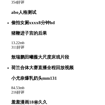
354好评
abo人格测试
偷拍女厕xxxx8分钟hd
猪鞭进子宫的后果
13.22mb
311好评
敖瑞鹏田曦薇大尺度床戏片段
荷兰合体大赛直播全程回放视频
小尤奈爆乳奶头mm131
84.53mb
216好评
羞羞漫画18㊙️久久