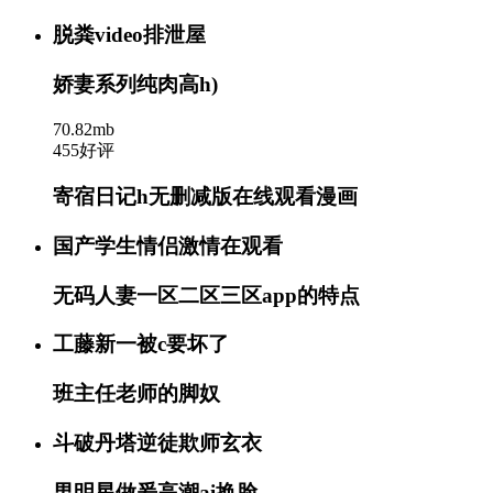
脱粪video排泄屋
娇妻系列纯肉高h)
70.82mb
455好评
寄宿日记h无删减版在线观看漫画
国产学生情侣激情在观看
无码人妻一区二区三区app的特点
工藤新一被c要坏了
班主任老师的脚奴
斗破丹塔逆徒欺师玄衣
男明星做爰高潮ai换脸