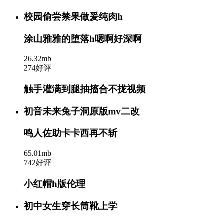
校园偷尝禁果做爰纯肉h
涂山雅雅的堕落h嗯啊好深啊
26.32mb
274好评
触手灌满到腿抽搐合不拢视频
初音未来兔子洞原版mv二改
鸣人佐助卡卡西再不斩
65.01mb
742好评
小红帽h版伦理
初中女生穿长筒靴上学