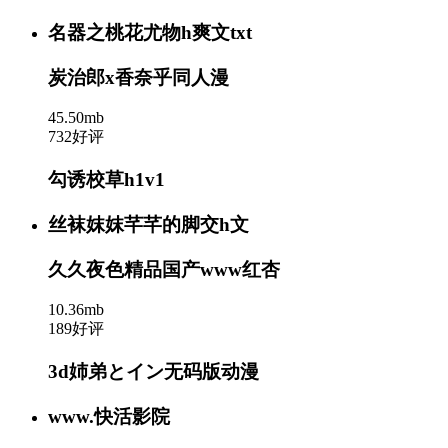
名器之桃花尤物h爽文txt
炭治郎x香奈乎同人漫
45.50mb
732好评
勾诱校草h1v1
丝袜妺妺芊芊的脚交h文
久久夜色精品国产www红杏
10.36mb
189好评
3d姉弟とイン无码版动漫
www.快活影院