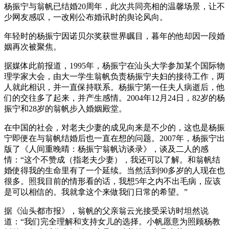
杨振宁与翁帆已结婚20周年，此次共同亮相的温馨场景，让不
少网友感叹，一改刚公布婚讯时的舆论风向。
年轻时的杨振宁因诺贝尔奖获世界瞩目，暮年的他却因一段婚
姻再次被聚焦。
据媒体此前报道，1995年，杨振宁在汕头大学参加某个国际物
理学家大会，由大一学生翁帆负责杨振宁夫妇的接待工作，两
人就此相识，并一直保持联系。杨振宁第一任夫人病逝后，他
们的交往多了起来，并产生感情。2004年12月24日，82岁的杨
振宁和28岁的翁帆步入婚姻殿堂。
在中国的社会，对老夫少妻的成见向来是不少的，这也是杨振
宁即便在与翁帆结婚后也一直在想的问题。2007年，杨振宁出
版了《人间重晚晴：杨振宁翁帆访谈录》，谈及二人的感
情：“这个不赞成（指老夫少妻），我还可以了解。和翁帆结
婚使得我的生命里有了一个延续。当然活到90多岁的人现在也
很多。照我目前的情形看的话，我想5年之内不出毛病，应该
是可以相信的。我就拿这个来做我们日常的希望。”
据《汕头都市报》，翁帆的父亲翁云光接受采访时坦然说
道：“我们完全理解和支持女儿的选择。小帆愿意为照顾杨教