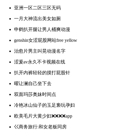
亚洲一区二区三区无码
一月大神流出美女如厕
申鹤扒开腿让男人桶爽动漫
genshin女涩屁股网站free yellow
治愈片男主叫晃动漫名字
涩爰av永久不卡视频在线
扒开内裤轻轻的摸打屁股针
曜让澜自己坐下去
双面玛莎奥妹时间点
冷艳冰山仙子的玉足亵玩孕妇
欧美毛片大黄少妇❌❌❌❌app
巜商务旅行:和女老板同房