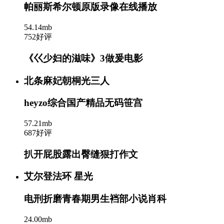
帕丽斯希尔顿原版录像在线播放
54.14mb
752好评
《巜少妇的滋味》3做爰电影
北条麻妃朝桐光三人
heyzo综合国产精品无码笹宫
57.21mb
687好评
扒开屁股露出臀缝狠打作文
艾尔登法环 星光
电刑折磨青春期男生裆部小说肖科
24.00mb