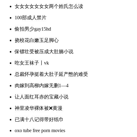
女女女女女女女两个姓氏怎么读
100部成人禁片
偷拍男少gay15hd
挠校花白嫩玉足脚心
保镖壮受被压成大肚腩小说
吃女王袜子丨vk
总裁怀孕挺着大肚子延产憋的难受
肉嫁到高柳内嫁无删1—4
让人面红耳赤的宝藏小说
神里凌华裸体被❌黄漫
已满十八记得带好纸巾
oxo tube free porn movies