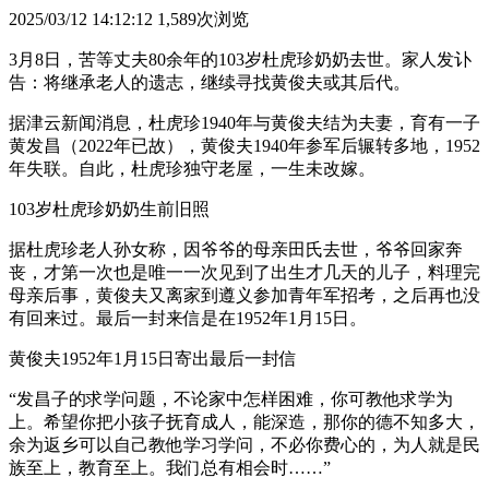
2025/03/12 14:12:12
1,589次浏览
3月8日，苦等丈夫80余年的103岁杜虎珍奶奶去世。家人发讣
告：将继承老人的遗志，继续寻找黄俊夫或其后代。
据津云新闻消息，杜虎珍1940年与黄俊夫结为夫妻，育有一子
黄发昌（2022年已故），黄俊夫1940年参军后辗转多地，1952
年失联。自此，杜虎珍独守老屋，一生未改嫁。
103岁杜虎珍奶奶生前旧照
据杜虎珍老人孙女称，因爷爷的母亲田氏去世，爷爷回家奔
丧，才第一次也是唯一一次见到了出生才几天的儿子，料理完
母亲后事，黄俊夫又离家到遵义参加青年军招考，之后再也没
有回来过。最后一封来信是在1952年1月15日。
黄俊夫1952年1月15日寄出最后一封信
“发昌子的求学问题，不论家中怎样困难，你可教他求学为
上。希望你把小孩子抚育成人，能深造，那你的德不知多大，
余为返乡可以自己教他学习学问，不必你费心的，为人就是民
族至上，教育至上。我们总有相会时……”