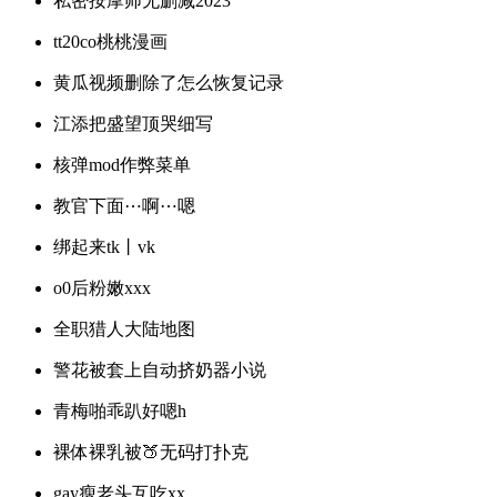
私密按摩师无删减2023
tt20co桃桃漫画
黄瓜视频删除了怎么恢复记录
江添把盛望顶哭细写
核弹mod作弊菜单
教官下面⋯啊⋯嗯
绑起来tk丨vk
o0后粉嫩xxx
全职猎人大陆地图
警花被套上自动挤奶器小说
青梅啪乖趴好嗯h
裸体裸乳被🍑无码打扑克
gay瘦老头互吃xx