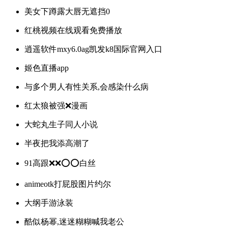
美女下蹲露大唇无遮挡0
红桃视频在线观看免费播放
逍遥软件mxy6.0ag凯发k8国际官网入口
姬色直播app
与多个男人有性关系,会感染什么病
红太狼被强❌漫画
大蛇丸生子同人小说
半夜把我添高潮了
91高跟❌❌⭕⭕白丝
animeotk打屁股图片约尔
大纲手游泳装
酷似杨幂,迷迷糊糊喊我老公