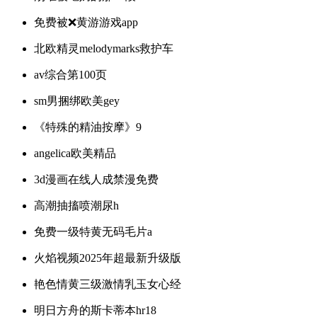
免费被❌黄游游戏app
北欧精灵melodymarks救护车
av综合第100页
sm男捆绑欧美gey
《特殊的精油按摩》9
angelica欧美精品
3d漫画在线人成禁漫免费
高潮抽搐喷潮尿h
免费一级特黄无码毛片a
火焰视频2025年超最新升级版
艳色情黄三级激情乳玉女心经
明日方舟的斯卡蒂本hr18