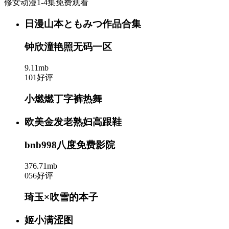
修女动漫1-4集免费观看
日漫山本ともみつ作品合集
钟欣潼艳照无码一区
9.11mb
101好评
小燃燃丁字裤热舞
欧美金发老熟妇高跟鞋
bnb998八度免费影院
376.71mb
056好评
琦玉×吹雪的本子
姬小满涩图