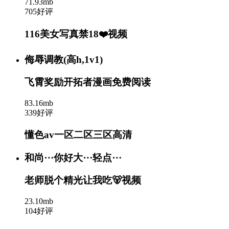
71.93mb
705好评
116美女写真禁18❤️视频
侮辱调教(高h,1v1)
飞霄奖励开拓者漫画免费阅读
83.16mb
339好评
懂色av一区二区三区高清
和尚⋯你好大⋯轻点⋯
老师脱个精光让我吃🐻视频
23.10mb
104好评