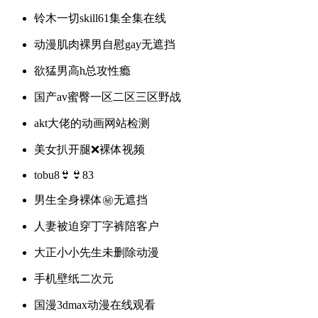
铃木一切skill61集全集在线
动漫肌肉裸男自慰gay无遮挡
欲猛男高h总攻性瘾
国产av蜜臀一区二区三区野战
akt大佬的动画网站检测
美女扒开腿❌裸体视频
tobu8👙👙83
男生全身裸体㊙️无遮挡
人妻被迫穿丁字裤陪客户
大正小小先生未删除动漫
手机壁纸二次元
国漫3dmax动漫在线观看