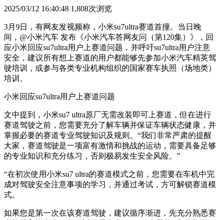
2025/03/12 16:40:48
1,808次浏览
3月9日，有网友发视频称，小米su7ultra赛道首撞。当日晚
间，@小米汽车 发布《小米汽车答网友问（第120集）》，回
应小米回应su7ultra用户上赛道问题，并呼吁su7ultra用户注意
安全，建议所有想上赛道的用户都能够先参加小米汽车精英驾
驶培训，或参与各类专业机构组织的国家赛车执照（场地类）
培训。
小米回应su7ultra用户上赛道问题
文中提到，小米su7 ultra原厂无需改装即可上赛道，但在进行
赛道驾驶之前，您需要充分了解车辆并保证车辆状态健康，并
掌握必要的赛道专业驾驶知识及规则。“我们非常严肃的提醒
大家，赛道驾驶是一项富有激情和挑战的运动，需要具备足够
的专业知识和充分练习，否则极易发生安全风险。”
“在初次使用小米su7 ultra的赛道模式之前，您需要在车机中完
成对驾驶安全注意事项的学习，并通过考试，方可解锁赛道模
式。
如果您是第一次在该赛道驾驶，建议循序渐进，先充分熟悉赛