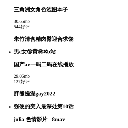
三角洲女角色涩图本子
30.65mb
544好评
朱竹清含精肉臀迎合求饶
男c女🔞黄㊙️❌b站
国产av一码二码在线播放
29.05mb
127好评
胖熊搓澡gay2022
强硬的突入最深处第10话
julia 色情影片 - 8mav