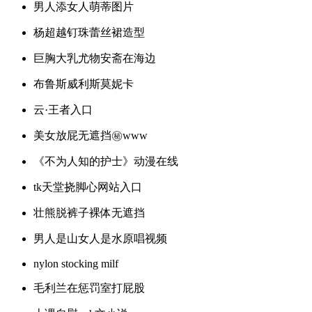
男人添女人萌蒂图片
杨超越钉珠蕾丝裙造型
巨胸大乳尤物安斋在海边
布鲁斯威利斯莫妮卡
云·王者入口
美女放屁无遮挡㊙️www
《不为人知的护士》动漫在线
tk天堂挠脚心网站入口
壮熊脱裤子裸体无遮挡
男人是山女人是水原唱视频
nylon stocking milf
毛利兰在惩罚室打屁股