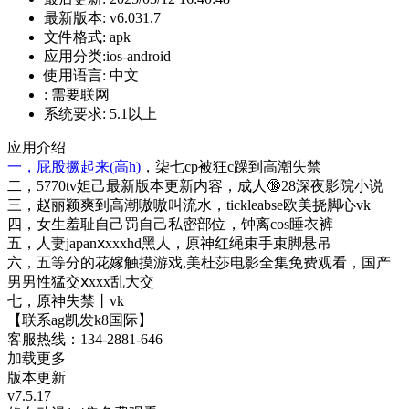
最新版本:
v6.031.7
文件格式:
apk
应用分类:ios-android
使用语言:
中文
:
需要联网
系统要求:
5.1以上
应用介绍
一，屁股撅起来(高h)
，柒七cp被狂c躁到高潮失禁
二，5770tv妲己最新版本更新内容，成人🔞28深夜影院小说
三，赵丽颖爽到高潮嗷嗷叫流水，tickleabse欧美挠脚心vk
四，女生羞耻自己罚自己私密部位，钟离cos睡衣裤
五，人妻japanⅹxxxhd黑人，原神红绳束手束脚悬吊
六，五等分的花嫁触摸游戏,美杜莎电影全集免费观看，国产
男男性猛交ⅹxxx乱大交
七，原神失禁丨vk
【联系ag凯发k8国际】
客服热线：134-2881-646
加载更多
版本更新
v7.5.17