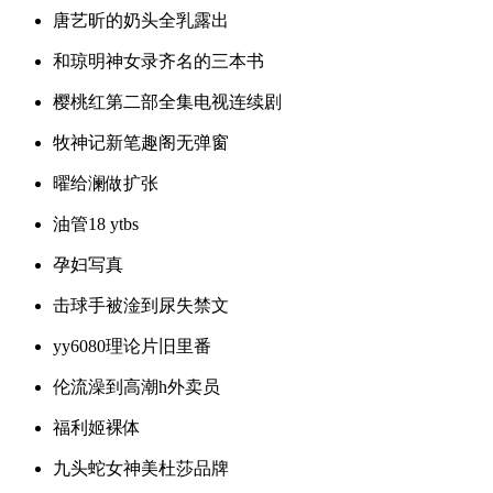
唐艺昕的奶头全乳露出
和琼明神女录齐名的三本书
樱桃红第二部全集电视连续剧
牧神记新笔趣阁无弹窗
曜给澜做扩张
油管18 ytbs
孕妇写真
击球手被淦到尿失禁文
yy6080理论片旧里番
伦流澡到高潮h外卖员
福利姬裸体
九头蛇女神美杜莎品牌