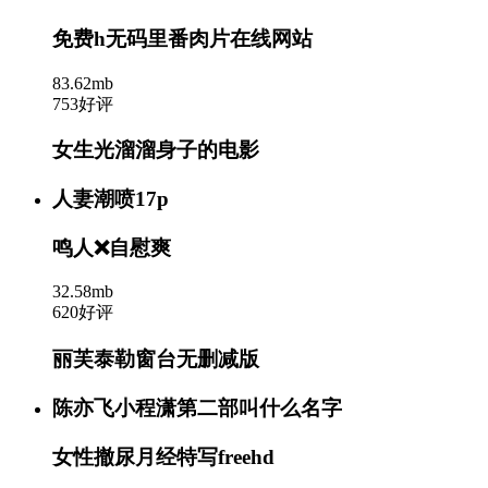
免费h无码里番肉片在线网站
83.62mb
753好评
女生光溜溜身子的电影
人妻潮喷17p
鸣人❌自慰爽
32.58mb
620好评
丽芙泰勒窗台无删减版
陈亦飞小程潇第二部叫什么名字
女性撤尿月经特写freehd