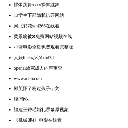
裸体跳舞xxxx裸体跳舞
13学生下部隐私扒开网站
河北彩花ssni266在线看
黄景瑜被❌免费网站视频在线
小蓝电影全集免费观看完整版
人妖fuckx乄乄xhd3d
openai放宽成人内容审查
www.mbti.com
郭芙怀了杨过孩子cp文
腹泻ivk
福建王钟瑶婚礼屏幕原视频
《机械师4》电影在线看