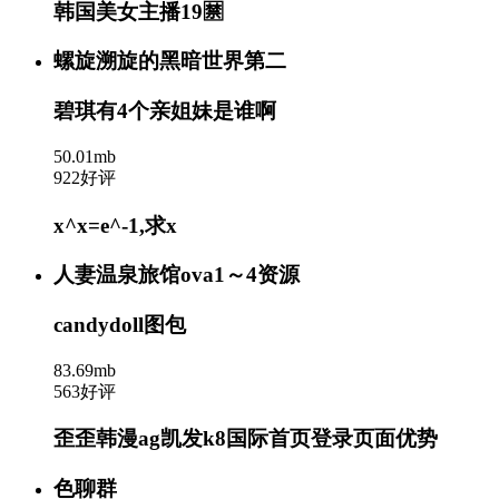
韩国美女主播19🈲
螺旋溯旋的黑暗世界第二
碧琪有4个亲姐妹是谁啊
50.01mb
922好评
x^x=e^-1,求x
人妻温泉旅馆ova1～4资源
candydoll图包
83.69mb
563好评
歪歪韩漫ag凯发k8国际首页登录页面优势
色聊群