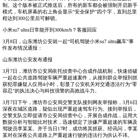
制。这个版本被正式推送后，所有的新车都会被强制开启新手
模式，车机屏幕的右上角会显示“安全保护”四个字，直到总里
程达到300公里后可解锁。
小米su7 ultra日常能开到300km/h？客服回应
3月8日，山东潍坊公安就一起“司机驾驶小米su7 ultra飙车”事
件发布情况通报：
山东潍坊公安发布通报
3月7日，潍坊市公安局依托侦查中心合成作战机制，快速侦破
一起在公共道路驾驶车辆严重超速案件，从接到群众举报到抓
获犯罪嫌疑人仅用4小时，彰显了公安机关对交通违法行为“零
容忍”的执法决心与科技强警的高效战斗力。
3月7日下午，潍坊市公安局交警支队接到网友举报称，3月6日
深夜在城区道路，疑似出现严重超速驾车行为。接到举报后，
交警支队立即提请市公安局侦查中心，开展合成作战，运用大
数据分析与智能比对技术，迅速锁定了涉嫌严重超速的车辆及
驾驶员李某某。并于当日17时，成功将其抓获。经讯问，李某
某对在深夜公共道路上严重超速行驶的违法行为供认不讳。