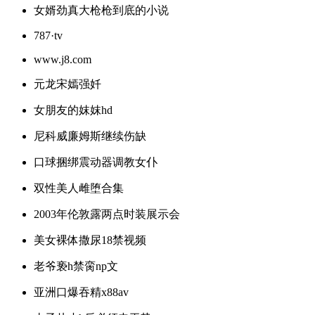
女婿劲真大枪枪到底的小说
787·tv
www.j8.com
元龙宋嫣强奷
女朋友的妺妺hd
尼科威廉姆斯继续伤缺
口球捆绑震动器调教女仆
双性美人雌堕合集
2003年伦敦露两点时装展示会
美女裸体撒尿18禁视频
老爷亵h禁脔np文
亚洲口爆吞精x88av