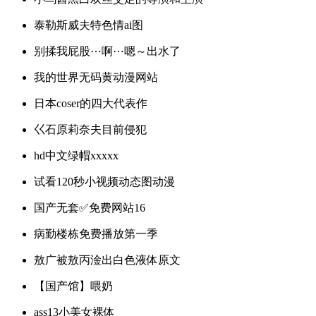
泰勒斯威夫特色情ai图
别揉我屁股⋯啊⋯嗯～出水了
我的世界无码黄动漫网站
日本coser的四大代表作
巜石原莉奈夫目前侵犯
hd中文绿帽xxxxx
试看120秒小视频动态图动漫
国产无套✅免费网站16
病勤楼栋免费播放第一季
敖广被敖丙淦出白色液体原文
【国产馆】喂奶
ass13小美女裸体