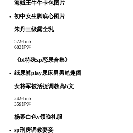
海贼王牛牛卡包图片
初中女生脚底心图片
朱丹三级露全乳
57.91mb
683好评
《bl特殊xp恋尿合集》
纸尿裤play尿床男男笔趣阁
女将军被活捉调教高h文
24.91mb
359好评
杨幂白色v领晚礼服
sp刑房调教妻妾