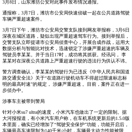
3月8日，山东潍坊公安对此事件发布情况通报。
通报称，3月7日，潍坊市公安局快速侦破一起在公共道路驾驶
车辆严重超速案件。
3月7日下午，潍坊市公安局交警支队接到网友举报称，3月6日
深夜在城区道路，疑似出现严重超速驾车行为。接到举报后，
交警支队立即提请市公安局侦查中心，开展合成作战，运用大
数据分析与智能比对技术，迅速锁定了涉嫌严重超速的车辆及
驾驶员李某某。并于当日17时，成功将其抓获。经讯问， 李
某某对在深夜公共道路上严重超速行驶的违法行为供认不讳。
警方调查确认，李某某的驾驶行为已违反《中华人民共和国道
路交通安全法》关于“在道路行驶机动车不得超过限速标志标
明的最高时速”的规定， 涉嫌严重超速 。目前，案件正在进一
步侦办中。
涉事车主被带到警局
针对小米su7 ultra的速度，小米汽车也做出了一定的限制。据
大河报报道，有小米汽车用户称，在车机系统更新后的1.5.0版
本里面，确实已经增加了“驾驶安全保护”功能，功能开启后，
车辆最高车速限制为140千米/小时，车辆最大动力性能被限