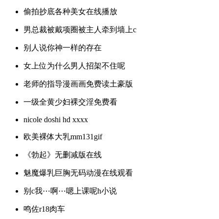
偷拍抄底各种美女在线播放
男总裁被戴项圈被主人牵到墙上c
别人说你神一样的存在
女上位为什么男人招架不住呢
老师的指导漫画画免费读土豪版
一级全黄少妇裸交淫免费看
nicole doshi hd xxxx
欧美裸体大乳mm131gif
《勃起》无删减版在线
魅魔爆乳巨胸无码动漫在线观看
别c我⋯啊⋯嗯上课呢h小说
鸣佐r18肉车