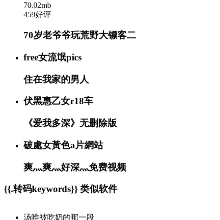
70.02mb
459好评
70岁老爷爷玩荒野大镖客二
free女流氓pics
住在我家的男人
伏黑惠乙女r18车
《爱我多深》无删除版
破處女黃色a片網站
爽灬爽灬好深灬免费视频
{{.转码keywords}} 类似软件
汤唯被吃奶的那一段