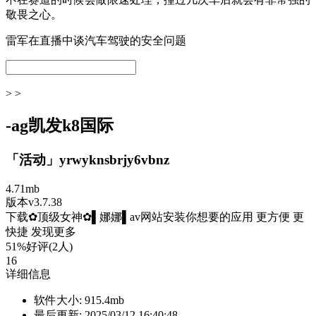
敬畏之心。
雷军在直播中谈汽车驾驶的安全问题
> >
-ag凯发k8国际
「活动」yrwyknsbrjy6vbnz
4.71mb
版本v3.7.38
下载✿顶级女神✿▌娜娜▌av网站安装你想要的应用 更方便 更
快捷 发现更多
51%好评(2人)
16
详细信息
软件大小:
915.4mb
最后更新:
2025/03/12 16:40:48