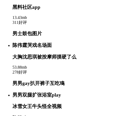
黑料社区app
13.43mb
311好评
男士鼓包图片
陈伟霆哭戏名场面
大胸沈思琪被按摩师摸硬了么
53.88mb
278好评
男男gay扒开裤子互吃鳮
男男双腿扩张浴室play
冰雪女王牛头怪全视频