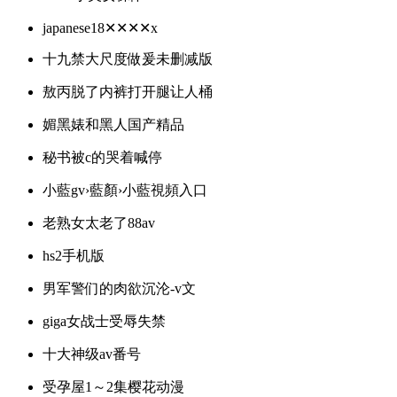
japanese18✕✕✕✕x
十九禁大尺度做爰未删减版
敖丙脱了内裤打开腿让人桶
媚黑婊和黑人国产精品
秘书被c的哭着喊停
小藍gv›藍顏›小藍視頻入口
老熟女太老了88av
hs2手机版
男军警们的肉欲沉沦-v文
giga女战士受辱失禁
十大神级av番号
受孕屋1～2集樱花动漫