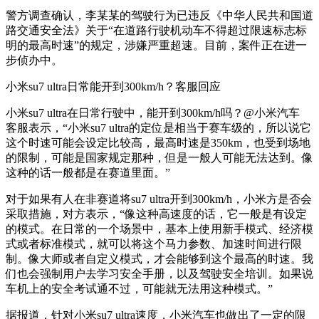
警方调查确认，李某某的驾驶行为已违反《中华人民共和国道
路交通安全法》关于“在道路行驶机动车不得超过限速标志标
明的最高时速”的规定，涉嫌严重超速。目前，案件正在进一
步侦办中。
小米su7 ultra日常能开到300km/h？客服回应
小米su7 ultra在日常行驶中，能开到300km/h吗？@小米汽车
客服表示，“小米su7 ultra的定位是相当于赛车级的，所以说它
这个时速可能会设定比较高，最高时速是350km，也受到场地
的限制，可能是国家规定那种，但是一般人可能无法达到。像
这种的话一般都是在赛道里面。”
对于如果有人在非赛道将su7 ultra开到300km/h，小米方是否会
采取措施，对方表示，“像这种高速度的话，它一般是有设定
的模式。在日常的一个场景中，基本上使用新手模式、经济模
式或者标准模式，就可以将这个马力参数、加速时间进行限
制。像大师或者自定义模式，才会能够到这个最高的时速。我
们也会强制用户去学习安全手册，以及驾驶安全培训。如果说
车机上的安全考试通不过，可能就无法用这种模式。”
据报道，针对小米su7 ultra速度，小米汽车也做出了一定的限