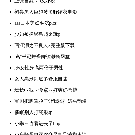
上课自慰～h文小说
初尝黑人巨砲波多野结衣电影
ass日本美妇毛泬pics
少妇被捆绑吊起来玩p
画江湖之不良人3完整版下载
b站书记舞裸舞绫濑酱网盘
gts女性身高两倍于男性
女人高潮到底多舒服自述
班长🌿我～慢点～好爽好微博
宝贝把胸罩脱了让我揉捏奶头动漫
催眠别人打屁股sp
小乖～含着进去了hnp
小乌酱黑白双丝交足的导演和主演