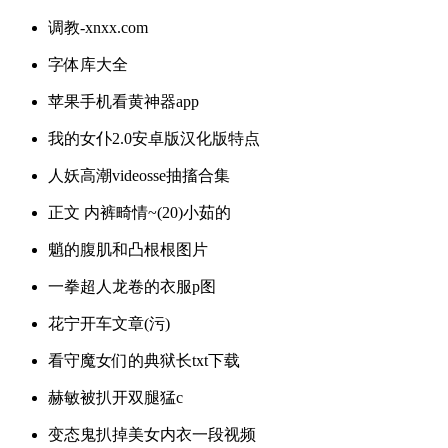
调教-xnxx.com
字体库大全
苹果手机看黄神器app
我的女仆2.0安卓版汉化版特点
人妖高潮videosse抽搐合集
正文 内裤畸情~(20)小茹的
魈的腹肌和凸根根图片
一拳超人龙卷的衣服p图
花宁开车文章(污)
看守魔女们的典狱长txt下载
赫敏被扒开双腿猛c
变态鬼扒掉美女内衣一段视频