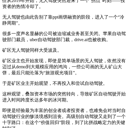
但从2019年开始，无人驾驶突然迎来了一个“拐点”时刻——投
资者的热情冷却了。
无人驾驶也由此告别了靠ppt画饼融资的阶段，进入了一个“冷
静周期”。
很多一度声名显赫的公司被迫缩减业务甚至关闭。苹果自动驾
驶部门裁员，uber自动驾驶部门裁，drive.ai也被收购。
矿区无人驾驶同样大受波及。
矿区业主也开始发现，即使是简单场景的无人驾驶，依然没有
迈过从demo到大规模应用的鸿沟，一些公司画的无人矿山大
饼，最后只能沦落为“旅游观光项目”。
于是矿区业主开始观望，不再投入和尝试自动驾驶。
这种观望，叠加资本市场的突然转向，导致矿区自动驾驶开始
进入时间跨度长达多年的冰河期。
即便是经验最为丰富的创业者或者投资者，也难免会对当时自
动驾驶行业的惨淡境感到沮丧。高级别自动驾驶又走到了一个
十字路口：在这个“价值回归”阶段，到了比拼战略定力的关键