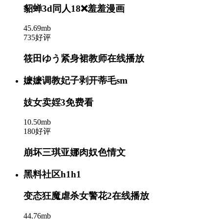
貂蝉3d同人18❌羞羞漫画
45.69mb
735好评
筱田ゆう紧身裙教师在线播放
嬷嬷调教妃子剥开蒂毛sm
妓女卖婬3免费看
10.50mb
180好评
崩坏三琪亚娜肉奴色情文
黑料社区h1h1
变态狂魔虐杀女警花2在线播放
44.76mb