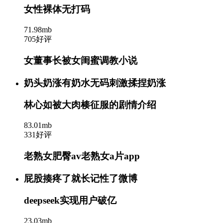
女性裸体无打码
71.98mb
705好评
女董事长被女闺蜜调教小说
奶头奶涨有奶水无码刺激揉捏奶涨
林心如被大肉楱征服的剧情介绍
83.01mb
331好评
老熟女肥臀av老熟女a片app
屁股揍疼了就长记性了微博
deepseek实现用户破亿
23.03mb