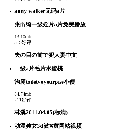
anny walker无码a片
张雨绮一级婬片a片免费播放
13.10mb
315好评
夫の目の前で犯人妻中文
一级a片毛片水蜜桃
沟厕toiletvoyeurpiss小便
84.74mb
211好评
林溪2011.04.05(标清)
动漫美女3d被❌黄网站视频