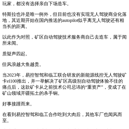
玩家，都没有选择亲自下场造车。
特斯拉也许是唯一例外，但目前也没有实现无人驾驶商业化落
地，其近期开始在国内推送的autopilot似乎离无人驾驶还有相
当长的距离。
以此作为对照，矿区自动驾驶技术服务商自己去造车，属于闻
所未闻。
质疑声四起。
但风浪越大鱼越贵。
当2023年，易控智驾和临工联合研发的新能源线控无人驾驶矿
卡el100推出，并一举解决了矿区高级别自动驾驶体验不佳的
痛点后，这款矿卡从之前技术公司忌讳的“重资产”，变成了在
矿山领域开疆拓土的杀手锏。
好事接踵而来。
在看到易控智驾和临工合作吃到大肉后，其他车厂也闻风而
至。