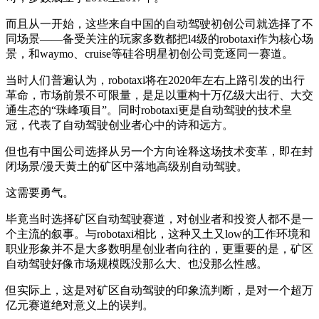
而且从一开始，这些来自中国的自动驾驶初创公司就选择了不
同场景——备受关注的玩家多数都把l4级的robotaxi作为核心场
景，和waymo、cruise等硅谷明星初创公司竞逐同一赛道。
当时人们普遍认为，robotaxi将在2020年左右上路引发的出行
革命，市场前景不可限量，是足以重构十万亿级大出行、大交
通生态的“珠峰项目”。同时robotaxi更是自动驾驶的技术皇
冠，代表了自动驾驶创业者心中的诗和远方。
但也有中国公司选择从另一个方向诠释这场技术变革，即在封
闭场景/漫天黄土的矿区中落地高级别自动驾驶。
这需要勇气。
毕竟当时选择矿区自动驾驶赛道，对创业者和投资人都不是一
个主流的叙事。与robotaxi相比，这种又土又low的工作环境和
职业形象并不是大多数明星创业者向往的，更重要的是，矿区
自动驾驶好像市场规模既没那么大、也没那么性感。
但实际上，这是对矿区自动驾驶的印象流判断，是对一个超万
亿元赛道绝对意义上的误判。