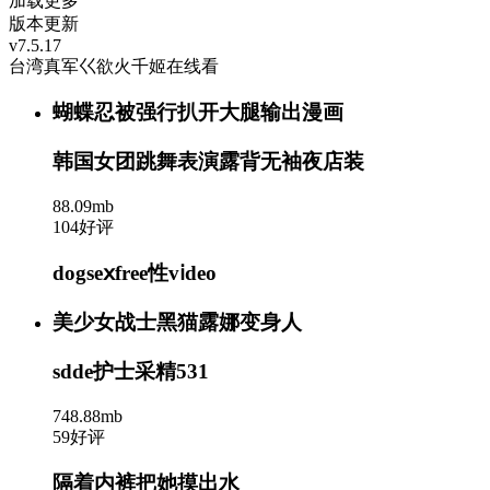
加载更多
版本更新
v7.5.17
台湾真军巜欲火千姬在线看
蝴蝶忍被强行扒开大腿输出漫画
韩国女团跳舞表演露背无袖夜店装
88.09mb
104好评
dogseⅹfree性vⅰdeo
美少女战士黑猫露娜变身人
sdde护士采精531
748.88mb
59好评
隔着内裤把她摸出水