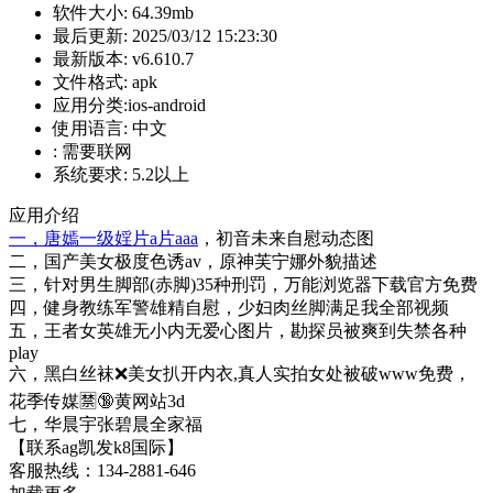
软件大小:
64.39mb
最后更新:
2025/03/12 15:23:30
最新版本:
v6.610.7
文件格式:
apk
应用分类:ios-android
使用语言:
中文
:
需要联网
系统要求:
5.2以上
应用介绍
一，唐嫣一级婬片a片aaa
，初音未来自慰动态图
二，国产美女极度色诱av，原神芙宁娜外貌描述
三，针对男生脚部(赤脚)35种刑罚，万能浏览器下载官方免费
四，健身教练军警雄精自慰，少妇肉丝脚满足我全部视频
五，王者女英雄无小内无爱心图片，勘探员被爽到失禁各种
play
六，黑白丝袜❌美女扒开内衣,真人实拍女处被破www免费，
花季传媒🈲️🔞黄网站3d
七，华晨宇张碧晨全家福
【联系ag凯发k8国际】
客服热线：134-2881-646