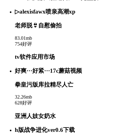
▷alexisfawx喷泉高潮xp
老师脱👙自慰偷拍
83.01mb
754好评
tv软件应用市场
好爽⋯好紧⋯17c蘑菇视频
拳皇污版库拉精尽人亡
32.26mb
628好评
亚洲人妓女奶水
h版战争进化ver0.6下载