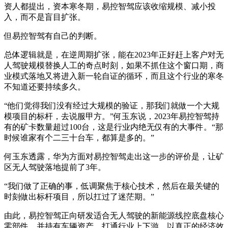
资人都提出，资本寒冬期，易控智驾应该收缩规模、减小投
入，而不是盲目扩张。
但易控智驾有自己的判断。
总体逻辑就是，在逆周期扩张，能在2023年正好赶上客户对无
人驾驶规模替换人工的奇点时刻，如果不抓住这个窗口期，商
业模式落地又将进入新一轮自证的循环，而且这个行业的寒冬
不知道还要持续多久。
“他们觉得我们没有经过大规模的验证，那我们就做一个大规
模项目的标杆，去说服甲方。”何玉东说，2023年易控智驾持
有的矿卡数量超过100台，这是行业内绝无仅有的大事件。“那
时候谁家有个二三十台车，都算是多的。”
何玉东透露，华为方面对易控智驾走出这一步的评价是，让矿
区无人驾驶落地提前了3年。
“我们做了正确的事，低调聚焦于核心技术，然后在最关键的
时刻做出标杆项目，所以扛过了迷茫期。”
由此，易控智驾正向研发适合无人驾驶的新能源线控底盘核心
零部件，并持有车辆资产，打通行业上下游，以真正的经济效