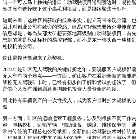
当一个可以马上挣钱的港口自动驾驶项目送到嘴边时，易控智
驾并没有选择吃下这个高毛利项目，而是继续聚焦于标杆。
短期来看，这种容易获取的低垂果实，能立马带来现金流，也
因此对创业公司有致命的诱惑。但易控智驾想要给外界传递的
信息却是，每当头部大矿想要落地高级别自动驾驶项目，首先
想到的就是只做标杆的易控智驾，而不是东一榔头西一棒槌到
处投机的公司。
这让易控智驾迎来了新契机。
2023年是矿区无人驾驶的关键转折之年，要说服客户规模部署
无人车有两个难点——一方面，矿山客户在看到全新的新能源
线控无人驾驶矿卡时，已经有初步的了解和尝试的想法了，但
是信心又没有强到愿意自掏腰包投资大量资金的程度。
因此持有车辆资产的一次性投入，成为客户当时扩大规模的心
魔。
另一方面，矿区的运输运营工程服务，涉及到很多不同工作内
容，包括挖机、运输车辆、辅助设备、调度、维修保养等，通
常由传统的工程总包公司承担，全新的自动驾驶技术对传统的
工程服务工作流程带来了很大的冲击，没有现成的下游运营服