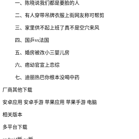
一、陈晓说我们都是要脸的人
二、有人穿带吊牌衣服上街网友称可帮剪
三、家里供不起上班了真不是空穴来风
四、国乒vs法国
五、婚房被改小三婴儿房
六、痞幼官宣上恋综
七、迪丽热巴你根本没喝中药
厂商其他下载
安卓应用
安卓手游
苹果应用
苹果手游
电脑
相关版本
多平台下载