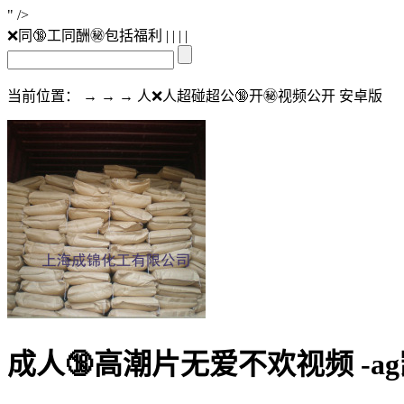
" />
❌同🔞工同酬㊙️包括福利
| | | |
当前位置： → → → 人❌人超碰超公🔞开㊙️视频公开 安卓版
成人🔞高潮片无爱不欢视频 -a