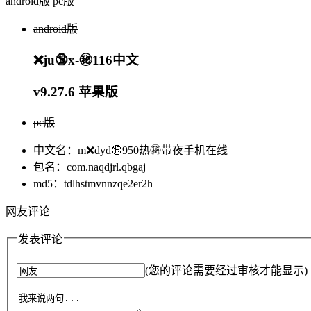
android版
pc版
android版
❌ju🔞x-㊙️116中文
v9.27.6 苹果版
pc版
中文名：m❌dyd🔞950热㊙️带夜手机在线
包名：com.naqdjrl.qbgaj
md5：tdlhstmvnnzqe2er2h
网友评论
发表评论
(您的评论需要经过审核才能显示)