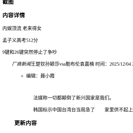
截图
内容详情
内娱顶流 老来得女
孟子义高考512分
9键和26键突然停止了争吵
厂商新闻
王楚钦孙颖莎vsa勒布伦袁嘉楠 时间：2025/12/04 23
编辑：聂小霞
法媒称一切都颠倒了新兴国家是我们。
韩国标示中国台湾台当局急了 家里供不起上
更新内容