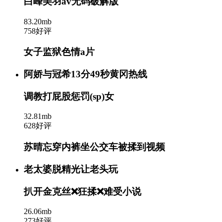
白峰美羽av无码破解版
83.20mb
758好评
女子监狱色情a片
阿娇与冠希13分49秒黄冈热线
调教打屁股惩罚(sp)女
32.81mb
628好评
苏晴忘穿内裤坐公交车被揉到视频
老太婆脱精光让老头玩
扒开金克丝❌狂揉❌难受小说
26.06mb
273好评