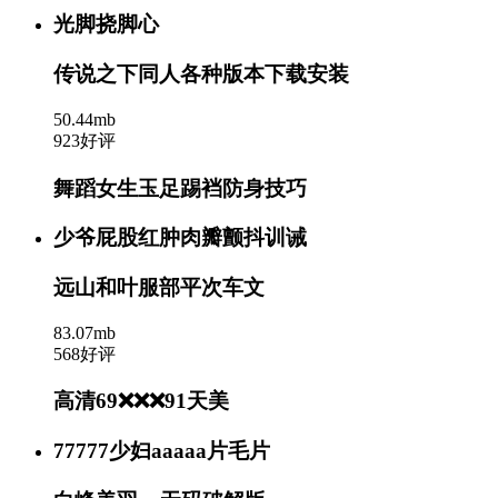
光脚挠脚心
传说之下同人各种版本下载安装
50.44mb
923好评
舞蹈女生玉足踢裆防身技巧
少爷屁股红肿肉瓣颤抖训诫
远山和叶服部平次车文
83.07mb
568好评
高清69❌❌❌91天美
77777少妇aaaaa片毛片