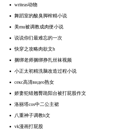
writeas动物
舞蹈室的酸臭脚榨精小说
美mu被调教成肉便小说
说说你们最难忘的一次
快穿之攻略肉欲文h
捆绑老师捆绑挣扎丝袜视频
小正太初精洗脑改造过程小说
ceкс高清видео熟女
娇妻犯错翘臀跪阳台被打屁股作文
洛丽塔cos中二公主裙
八重神子调教h文
vk漫画打屁股