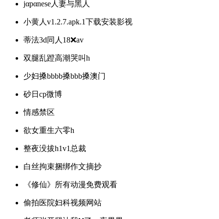
jαpαnese人妻与黑人
小黄人v1.2.7.apk.1下载安装影视
蒂法3d同人18❌av
双腿乱蹬高潮哭叫h
少妇搡bbbb搡bbb搡澳门
砂日cp微博
情感禁区
欲女重生六零h
整夜没拔h1v1总裁
白丝拘束捆绑作文摘抄
《修仙》所有动漫免费观看
偷拍医院妇科视频网站