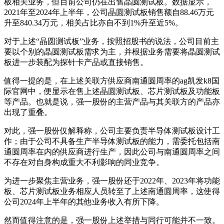
板相关业务，但目前公司仍在出售晶圆测试板。数据显示，
2021年至2024年上半年，公司晶圆测试板销售额自88.46万元
升至840.34万元，相关占比亦自不到1%升至近5%。
对于上述“晶圆测试板”业务，按照招股书的说法，公司目前主
要以个别的晶圆测试板需求为主，并根据业务需要将晶圆测试
板进一步装配为探针卡产品或直接销售。
值得一提的是，在上述关联方供应商南通圆周率的ag凯发k8国
际官网中，便显示在售上述晶圆测试板、芯片测试板及功能板
等产品。也就是说，强一股份的主营产品与其关联方的产品亦
出现了重叠。
对此，强一股份仅解释称，公司主要负责半导体测试板设计工
作；由于公司不具备生产半导体测试板的能力，需委托包括南
通圆周率在内的供应商进行生产，因此公司与南通圆周率之间
不存在对自身构成重大不利影响的同业竞争。
为进一步聚焦主营业务，强一股份还于2022年、2023年将功能
板、芯片测试板业务相应人员转至了上述南通圆周率，这使得
公司2024年上半年的其他业务收入有所下降。
然而值得注意的是，强一股份上述举措与同行可能并不一致。