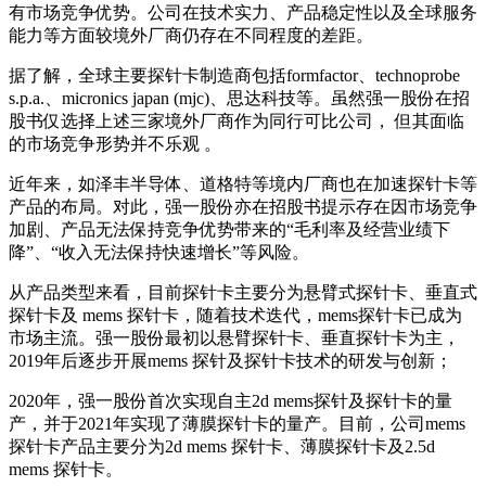
有市场竞争优势。公司在技术实力、产品稳定性以及全球服务
能力等方面较境外厂商仍存在不同程度的差距。
据了解，全球主要探针卡制造商包括formfactor、technoprobe
s.p.a.、micronics japan (mjc)、思达科技等。虽然强一股份在招
股书仅选择上述三家境外厂商作为同行可比公司， 但其面临
的市场竞争形势并不乐观 。
近年来，如泽丰半导体、道格特等境内厂商也在加速探针卡等
产品的布局。对此，强一股份亦在招股书提示存在因市场竞争
加剧、产品无法保持竞争优势带来的“毛利率及经营业绩下
降”、“收入无法保持快速增长”等风险。
从产品类型来看，目前探针卡主要分为悬臂式探针卡、垂直式
探针卡及 mems 探针卡，随着技术迭代，mems探针卡已成为
市场主流。强一股份最初以悬臂探针卡、垂直探针卡为主，
2019年后逐步开展mems 探针及探针卡技术的研发与创新；
2020年，强一股份首次实现自主2d mems探针及探针卡的量
产，并于2021年实现了薄膜探针卡的量产。目前，公司mems
探针卡产品主要分为2d mems 探针卡、薄膜探针卡及2.5d
mems 探针卡。