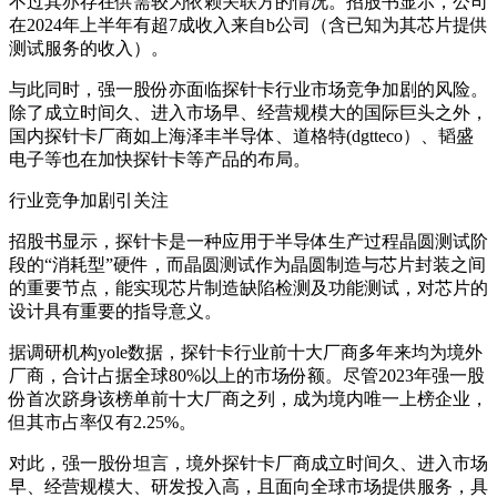
不过其亦存在供需较为依赖关联方的情况。招股书显示，公司
在2024年上半年有超7成收入来自b公司（含已知为其芯片提供
测试服务的收入）。
与此同时，强一股份亦面临探针卡行业市场竞争加剧的风险。
除了成立时间久、进入市场早、经营规模大的国际巨头之外，
国内探针卡厂商如上海泽丰半导体、道格特(dgtteco）、韬盛
电子等也在加快探针卡等产品的布局。
行业竞争加剧引关注
招股书显示，探针卡是一种应用于半导体生产过程晶圆测试阶
段的“消耗型”硬件，而晶圆测试作为晶圆制造与芯片封装之间
的重要节点，能实现芯片制造缺陷检测及功能测试，对芯片的
设计具有重要的指导意义。
据调研机构yole数据，探针卡行业前十大厂商多年来均为境外
厂商，合计占据全球80%以上的市场份额。尽管2023年强一股
份首次跻身该榜单前十大厂商之列，成为境内唯一上榜企业，
但其市占率仅有2.25%。
对此，强一股份坦言，境外探针卡厂商成立时间久、进入市场
早、经营规模大、研发投入高，且面向全球市场提供服务，具