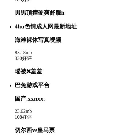
男男顶撞硬爽舒服h
4hu色情成人网最新地址
海滩裸体写真视频
83.18mb
330好评
瑶被❌羞羞
巴兔游戏平台
国产.xxnxx.
23.62mb
108好评
切尔西vs皇马票