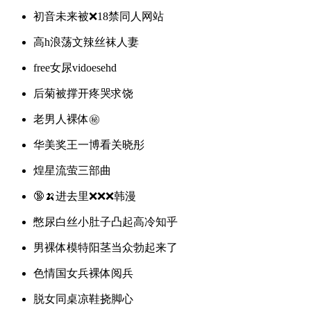
初音未来被❌18禁同人网站
高h浪荡文辣丝袜人妻
free女尿vidoesehd
后菊被撑开疼哭求饶
老男人裸体㊙️
华美奖王一博看关晓彤
煌星流萤三部曲
🔞🍌进去里❌❌❌韩漫
憋尿白丝小肚子凸起高冷知乎
男裸体模特阳茎当众勃起来了
色情国女兵裸体阅兵
脱女同桌凉鞋挠脚心