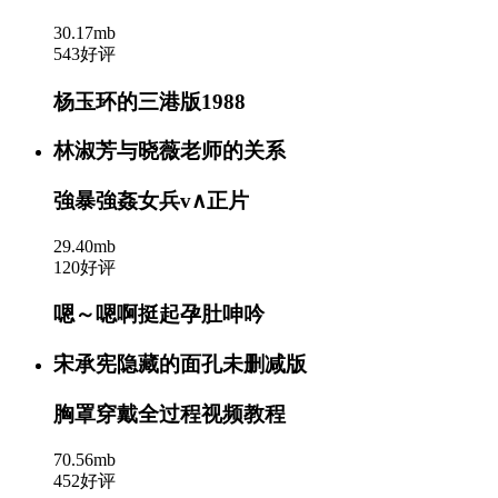
30.17mb
543好评
杨玉环的三港版1988
林淑芳与晓薇老师的关系
強暴強姦女兵v∧正片
29.40mb
120好评
嗯～嗯啊挺起孕肚呻吟
宋承宪隐藏的面孔未删减版
胸罩穿戴全过程视频教程
70.56mb
452好评