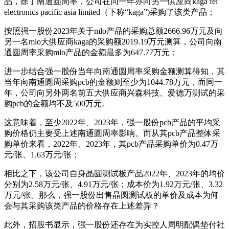
品，除了南通圆周率，公司在同一年亦向另一供应商kaga fei
electronics pacific asia limited（下称“kaga”)采购了该类产品；
按照强一股份2023年关于mlo产品的采购总额2666.96万元及向
另一名mlo大供应商kaga的采购额2019.19万元测算，公司向南
通圆周率采购mlo产品的金额最多为647.77万元；
进一步结合强一股份当年向南通圆周率采购金额测算得知，其
当年向南通圆周采购pcb的金额则至少为1044.78万元，而同一
年，公司向另外两名前五大供应商兴森科技、爱德万测试的采
购pcb的金额均不及500万元。
这意味着，至少2022年、2023年，强一股份pcb产品的平均采
购价格仍主要受上述南通圆周率影响。而从其pcb产品整体采
购单价来看，2022年、2023年，其pcb产品采购单价为0.47万
元/张、1.63万元/张；
相比之下，该公司自身晶圆测试板产品2022年、2023年的均价
分别为2.58万元/张、4.91万元/张；成本价为1.92万元/张、3.32
万元/张。那么，强一股份出售晶圆测试板的单价及成本为何
会与其采购该类产品的价格存在上述差异？
此外，招股书显示，强一股份还存在为实控人周明配偶垫付社