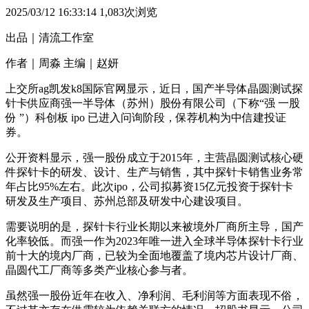
2025/03/12 16:33:14
1,083次浏览
出品｜清流工作室
作者｜周淼 主编｜赵妍
上交所ag凯发k8国际官网显示，近日，国产半导体晶圆测试探
针卡供应商强一半导体（苏州）股份有限公司（下称“强 一股
份 ”）科创板 ipo 已进入问询阶段，保荐机构为中信建投证
券。
公开资料显示，强一股份成立于2015年，主营晶圆测试核心硬
件探针卡的研发、设计、生产与销售，其中探针卡销售业务常
年占比95%左右。此次ipo，公司拟募资15亿元投资于探针卡
研发及生产项目、苏州总部及研发中心建设项目。
需要说明的是，探针卡行业长期以来被境外厂商所主导，国产
化率较低。而强一作为2023年唯一进入全球半导体探针卡行业
前十大的境内厂商，已较为全面地覆盖了境内芯片设计厂商、
晶圆代工厂商等多类产业核心参与者。
虽然强一股份近年在收入、净利润、毛利润等方面表现不俗，