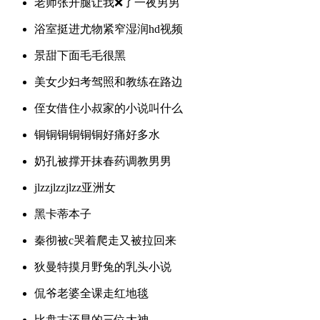
老师张开腿让我❌了一夜男男
浴室挺进尤物紧窄湿润hd视频
景甜下面毛毛很黑
美女少妇考驾照和教练在路边
侄女借住小叔家的小说叫什么
铜铜铜铜铜铜好痛好多水
奶孔被撑开抹春药调教男男
jlzzjlzzjlzz亚洲女
黑卡蒂本子
秦彻被c哭着爬走又被拉回来
狄曼特摸月野兔的乳头小说
侃爷老婆全课走红地毯
比盘古还早的三位大神