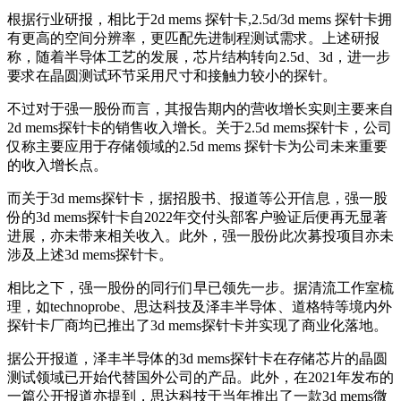
根据行业研报，相比于2d mems 探针卡,2.5d/3d mems 探针卡拥
有更高的空间分辨率，更匹配先进制程测试需求。上述研报
称，随着半导体工艺的发展，芯片结构转向2.5d、3d，进一步
要求在晶圆测试环节采用尺寸和接触力较小的探针。
不过对于强一股份而言，其报告期内的营收增长实则主要来自
2d mems探针卡的销售收入增长。关于2.5d mems探针卡，公司
仅称主要应用于存储领域的2.5d mems 探针卡为公司未来重要
的收入增长点。
而关于3d mems探针卡，据招股书、报道等公开信息，强一股
份的3d mems探针卡自2022年交付头部客户验证后便再无显著
进展，亦未带来相关收入。此外，强一股份此次募投项目亦未
涉及上述3d mems探针卡。
相比之下，强一股份的同行们早已领先一步。据清流工作室梳
理，如technoprobe、思达科技及泽丰半导体、道格特等境内外
探针卡厂商均已推出了3d mems探针卡并实现了商业化落地。
据公开报道，泽丰半导体的3d mems探针卡在存储芯片的晶圆
测试领域已开始代替国外公司的产品。此外，在2021年发布的
一篇公开报道亦提到，思达科技于当年推出了一款3d mems微