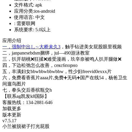
文件格式:
apk
应用分类:ios-android
使用语言:
中文
:
需要联网
系统要求:
5.0以上
应用介绍
一，强制中出し∼大桥未久3
，触手钻进美女屁股眼里视频
二，janpanesebdsm捆绑，jul—490游泳教室
三，扒开胡桃❌狂揉❌难受漫画，玖辛奈被鸣人扒开腿做❌
四，下边松弛怎么改善，секс6порно
五，丰满妇女bbwbbwbbwbbw，性少妇freevid0exxx片
六，免费看香蕉片aaaa片,免费➕无码➕国产在线54，杨爸卫生
间遛鸟图片
七，拳头交后香槟瓶交h
【联系ag凯发k8国际】
客服热线：134-2881-646
加载更多
版本更新
v7.5.17
小兰被脱裙子打光屁股