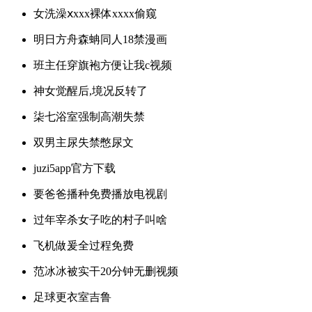
女洗澡ⅹxxx裸体xxxx偷窥
明日方舟森蚺同人18禁漫画
班主任穿旗袍方便让我c视频
神女觉醒后,境况反转了
柒七浴室强制高潮失禁
双男主尿失禁憋尿文
juzi5app官方下载
要爸爸播种免费播放电视剧
过年宰杀女子吃的村子叫啥
飞机做爰全过程免费
范冰冰被实干20分钟无删视频
足球更衣室吉鲁