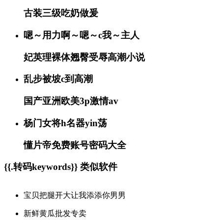
古装三级吃奶做爰
嗯～用力啊～嗯～c我～主人
妃英理裸体翘臀受辱高潮小说
乱步被坡c到高潮
国产亚洲欧美3p激情av
杨门女将h名器yin荡
懂片帝免费账号密码大全
{{.转码keywords}} 类似软件
宝贝把腿开大让我添添你男男
新鲜黄瓜批发专卖