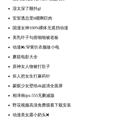
湿太深了颤抖gl
安室透总受h嗯啊巨肉
国漫女神100%裸体无遮挡动漫
美乳叶子勾搭啪啪被老板
动漫❌c🐻黄扒衣服做小电
蘑菇电影大全
原神女人物被打肚子
坏人把女生打麻药针
蒙眼少女壁纸4k超清全面屏
相泽南ipx-555无删减版
野花视频高清免费观看下载安装
动漫美女露小奶头❌