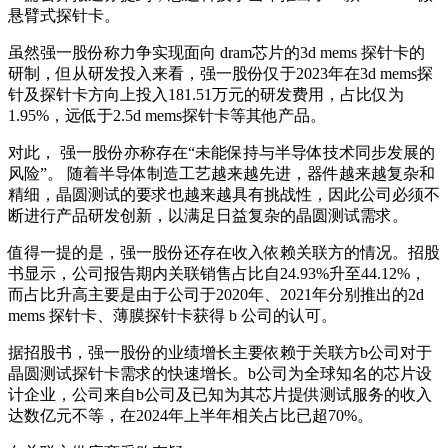
悬臂式探针卡。
虽然强一股份称力争实现面向 dram芯片的3d mems 探针卡的
研制，但从研发投入来看，强一股份仅于2023年在3d mems探
针及探针卡方向上投入181.51万元的研发费用，占比仅为
1.95%，远低于2.5d mems探针卡等其他产品。
对此， 强一股份亦称存在“未能保持与半导体技术同步发展的
风险”。 随着半导体制造工艺越来越先进，器件越来越复杂和
精细，晶圆测试的要求也越来越具有挑战性，因此公司必须不
断进行产品研发创新，以满足日益复杂的晶圆测试需求。
值得一提的是，强一股份还存在收入依赖关联方的情况。招股
书显示，公司报告期内关联销售占比自24.93%升至44.12%，
而占比升高主要是由于公司于2020年、2021年分别推出的2d
mems 探针卡、薄膜探针卡获得 b 公司的认可。
据招股书，强一股份的业绩增长主要依赖于关联方b公司对于
晶圆测试探针卡需求的快速增长。b公司为全球知名的芯片设
计企业，公司来自b公司及已知为其芯片提供测试服务的收入
达数亿元不等，在2024年上半年相关占比已超70%。