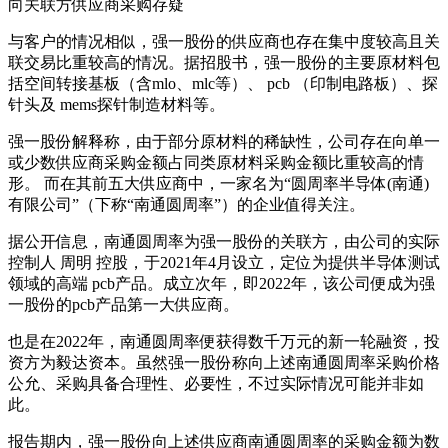
向关联方供应商采购存疑
与客户的情况相似，强一股份的供应商也存在集中度较高且关
联交易比重较高的情况。据招股书，强一股份的主要原材料包
括空间转接基板（含mlo、mlc等）、 pcb （印制电路板）、探
针头及 mems探针制造材料等。
强一股份解释称，由于部分原材料的稀缺性，公司存在向单一
或少数供应商采购金额占同类原材料采购金额比重较高的情
形。 而在其前五大供应商中，一家名为“圆周率半导体(南通)
有限公司”（下称“南通圆周率”）的企业值得关注。
据公开信息，南通圆周率为强一股份的关联方，由公司的实际
控制人 周明 控股，于2021年4月设立，定位为提供半导体测试
领域的高端 pcb产品。成立次年，即2022年，该公司便成为强
一股份的pcb产品第一大供应商。
也是在2022年，南通圆周率便获得数千万元的新一轮融资，投
资方为毅达资本。虽然强一股份称向上述南通圆周率采购价格
公允、采购具备合理性、必要性，不过实际情况可能并非如
此。
报告期内，强一股份向上述供应商南通圆周率的采购金额为数