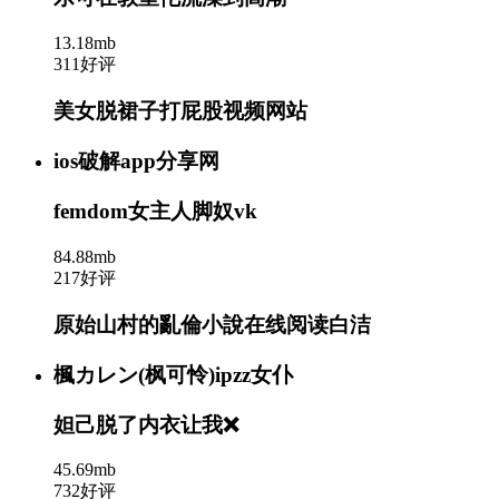
13.18mb
311好评
美女脱裙子打屁股视频网站
ios破解app分享网
femdom女主人脚奴vk
84.88mb
217好评
原始山村的亂倫小說在线阅读白洁
楓カレン(枫可怜)ipzz女仆
妲己脱了内衣让我❌
45.69mb
732好评