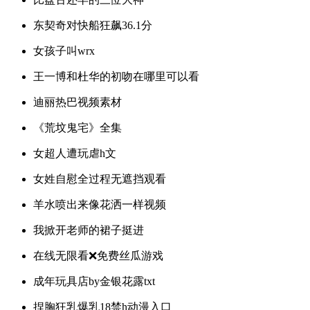
东契奇对快船狂飙36.1分
女孩子叫wrx
王一博和杜华的初吻在哪里可以看
迪丽热巴视频素材
《荒坟鬼宅》全集
女超人遭玩虐h文
女姓自慰全过程无遮挡观看
羊水喷出来像花洒一样视频
我掀开老师的裙子挺进
在线无限看❌免费丝瓜游戏
成年玩具店by金银花露txt
捏胸狂乳爆乳18禁h动漫入口