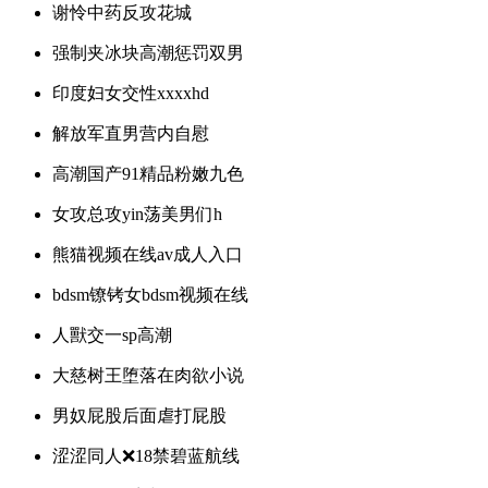
谢怜中药反攻花城
强制夹冰块高潮惩罚双男
印度妇女交性xxxxhd
解放军直男营内自慰
高潮国产91精品粉嫩九色
女攻总攻yin荡美男们h
熊猫视频在线av成人入口
bdsm镣铐女bdsm视频在线
人獸交一sp高潮
大慈树王堕落在肉欲小说
男奴屁股后面虐打屁股
涩涩同人❌18禁碧蓝航线