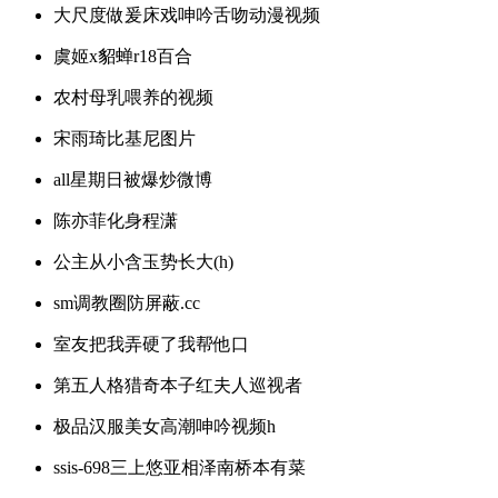
大尺度做爰床戏呻吟舌吻动漫视频
虞姬x貂蝉r18百合
农村母乳喂养的视频
宋雨琦比基尼图片
all星期日被爆炒微博
陈亦菲化身程潇
公主从小含玉势长大(h)
sm调教圈防屏蔽.cc
室友把我弄硬了我帮他口
第五人格猎奇本子红夫人巡视者
极品汉服美女高潮呻吟视频h
ssis-698三上悠亚相泽南桥本有菜