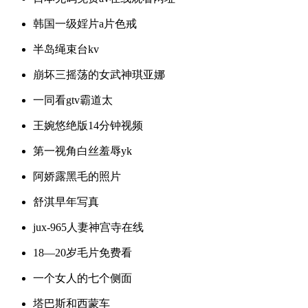
韩国一级婬片a片色戒
半岛绳束台kv
崩坏三摇荡的女武神琪亚娜
一同看gtv霸道太
王婉悠绝版14分钟视频
第一视角白丝羞辱yk
阿娇露黑毛的照片
舒淇早年写真
jux-965人妻神宫寺在线
18—20岁毛片免费看
一个女人的七个侧面
塔巴斯和西蒙车