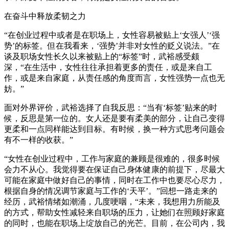
在奋斗中释放柔韧之力
“在创业过程中或者是在职场上，女性容易被贴上‘女强人’‘强
势’的标签。但在我看来，‘强势’并非对女性的贬义说法。”在
谈及职场女性长久以来被贴上的“标签”时，武裕感受颇
深，“在生活中，女性往往承担着更多的责任，或是来自工
作，或是来自家庭，从责任感的角度而言，女性强势一点也无
妨。”
面对外界评价，武裕选择了自我反思：“当有‘标签’贴来的时
候，反思是第一位的。女人还是要有柔美的部分，让自己变得
更柔和一点同样能达到目标。有时候，换一种方式思考问题会
有不一样的收获。”
“女性在创业过程中，工作与家庭的兼顾是很难的，很多时候
会力不从心。我觉得要在保证自己身体健康的前提下，尽最大
可能在家庭中做好自己的事情，同时在工作中也要尽心尽力，
根据自身的情况调节家庭与工作的‘天平’。”回想一路走来的
经历，武裕情绪如潮涌，几度哽咽，“未来，我想用力所能及
的方式，帮助女性减轻来自职场的压力，让她们在照顾好家庭
的同时，也能在职场上绽放自己的光芒。目前，在公司内，我