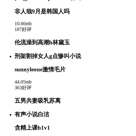
非人哉9月是韩国人吗
10.66mb
187好评
伦流澡到高潮h林黛玉
刑架割掉女人g点惨叫小说
sunnyleone激情毛片
44.05mb
363好评
五男共妻吸乳苏离
有声小说白洁
含精上课h1v1