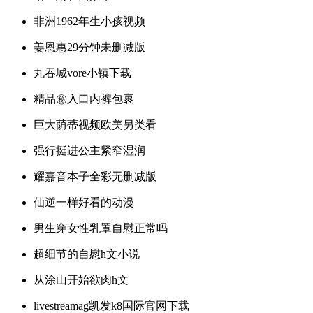
非洲1962年生小孩视频
姜恩惠29分钟未删减版
丸吞城vore小镇下载
精品㊙️入口内裤包裹
巨大荫蒂视频欧美另类看
强行挺进公主紧窄湿润
耀嘉音本子全彩无删减版
仙逆一样好看的动漫
男生穿女性乳罩自慰正常吗
超细节的自慰h文小说
从涂山开始欲肉h文
livestreamag凯发k8国际官网下载