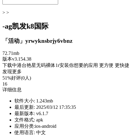
> >
-ag凯发k8国际
「活动」yrwyknsbrjy6vbnz
72.71mb
版本v3.154.38
下载中港台艳星无码裸体1r安装你想要的应用 更方便 更快捷
发现更多
51%好评(0人)
16
详细信息
软件大小:
1.243mb
最后更新:
2025/03/12 17:35:35
最新版本:
v6.1.7
文件格式:
apk
应用分类:ios-android
使用语言:
中文