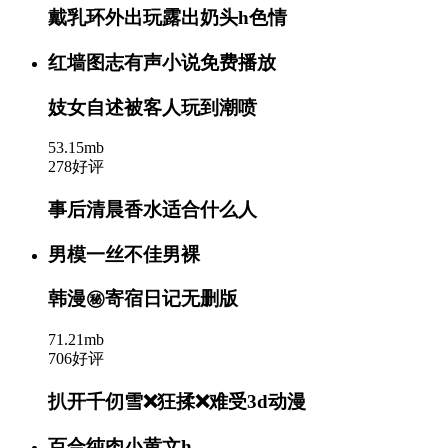
戴乳环外出玩露出奶头h色情
红墙图志有声小说免费播放
妓女自述被客人玩到潮喷
53.15mb
278好评
事后清晨香水适合什么人
男模一丝不佳男裸
韩漫㊙️寄宿日记无删版
71.21mb
706好评
扒开千仞雪❌狂揉❌难受3d动漫
百合纯肉小黄文h