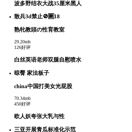
波多野结衣大战35厘米黑人
散兵3d禁止🚫🈲18
熟牝教頭の性育教室
29.20mb
126好评
白丝英语老师双腿自慰喷水
晾臀 家法板子
china中国打美女光屁股
70.34mb
450好评
欧人妖夸张大乳与性
三亚开展青瓜标准化示范