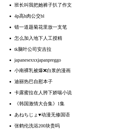
班长叫我把她裤子扒了作文
4p高h肉公交bl
错一道题菊花里放一支笔
怎么加入地下人工授精
tk脑叶公司安吉拉
japanesexxxjapanpreggo
小南裸乳被爆❌白浆的漫画
迪丽热巴自慰本子
卡露蜜拉在人胯下娇喘小说
《韩国激情大合集》1集
あねちじょ♥动漫无修国语
张鹤伦洗浴200块贵吗