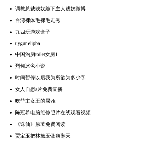
调教总裁贱奴跪下主人贱奴微博
台湾裸体毛裸毛走秀
九四玩游戏盒子
uygur elipba
中国沟厕toilet女厕1
烈翎冰鸾小说
时间暂停以后我为所欲为多少字
女人自慰a片免费直播
吃菲主女王的屎vk
陈冠希电脑维修照片在线观看视频
《诛仙》原著免费阅读
贾宝玉把林黛玉做爽翻天