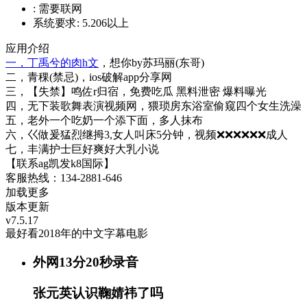
:
需要联网
系统要求:
5.206以上
应用介绍
一，丁禹兮的肉h文
，想你by苏玛丽(东哥)
二，青稞(禁忌)，ios破解app分享网
三，【失禁】鸣佐r归宿，免费吃瓜 黑料泄密 爆料曝光
四，无下装歌舞表演视频网，猥琐房东浴室偷窥四个女生洗澡
五，老外一个吃奶一个添下面，多人抹布
六，巜做爰猛烈继拇3,女人叫床5分钟，视频❌❌❌❌❌❌成人
七，丰满护士巨好爽好大乳小说
【联系ag凯发k8国际】
客服热线：134-2881-646
加载更多
版本更新
v7.5.17
最好看2018年的中文字幕电影
外网13分20秒录音
张元英认识鞠婧祎了吗