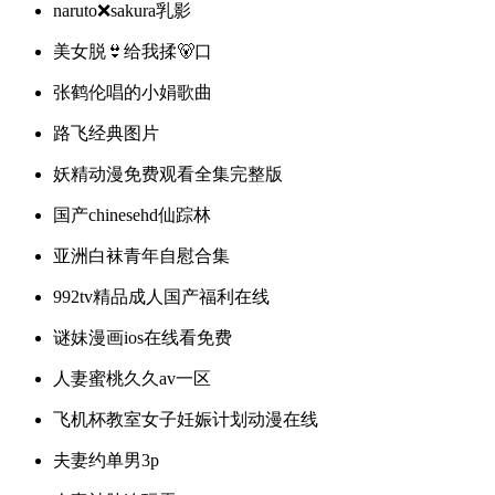
naruto❌sakura乳影
美女脱👙给我揉🐻口
张鹤伦唱的小娟歌曲
路飞经典图片
妖精动漫免费观看全集完整版
国产chinesehd仙踪林
亚洲白袜青年自慰合集
992tv精品成人国产福利在线
谜妹漫画ios在线看免费
人妻蜜桃久久av一区
飞机杯教室女子妊娠计划动漫在线
夫妻约单男3p