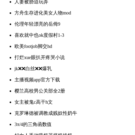
人妻被胁迫玩弄
方舟生存进化美女人物mod
伦理年轻漂亮的岳㑄9
喜欢就中也ok度假村1-3
欧美footjob脚交hd
打烂xue眼扒开疼哭小说
jk❌❌白丝❌❌爆乳
主播视频app官方下载
樱兰高校男公关部全2册
女主被鬼c高干h文
克罗琳德被调教成贱奴性奶牛
3π/4的三角函数值