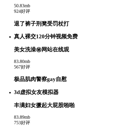
50.83mb
924好评
退了裤子刑凳受罚杖打
真人裸交120分钟视频免费
美女洗澡㊙️网站在线观
83.80mb
567好评
极品肌肉警察gay自慰
3d虚拟女友模拟器
丰满妇女撅起大屁股啪啪
83.89mb
753好评