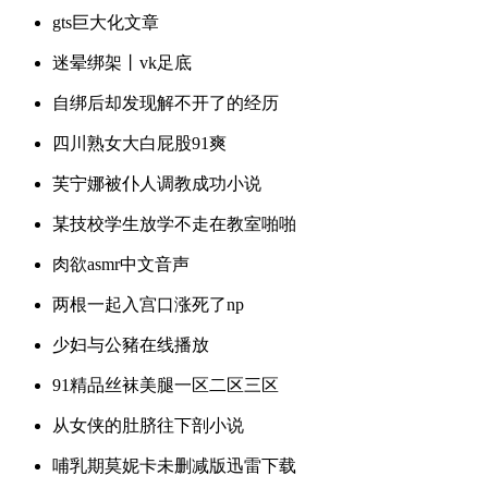
gts巨大化文章
迷晕绑架丨vk足底
自绑后却发现解不开了的经历
四川熟女大白屁股91爽
芙宁娜被仆人调教成功小说
某技校学生放学不走在教室啪啪
肉欲asmr中文音声
两根一起入宫口涨死了np
少妇与公豬在线播放
91精品丝袜美腿一区二区三区
从女侠的肚脐往下剖小说
哺乳期莫妮卡未删减版迅雷下载