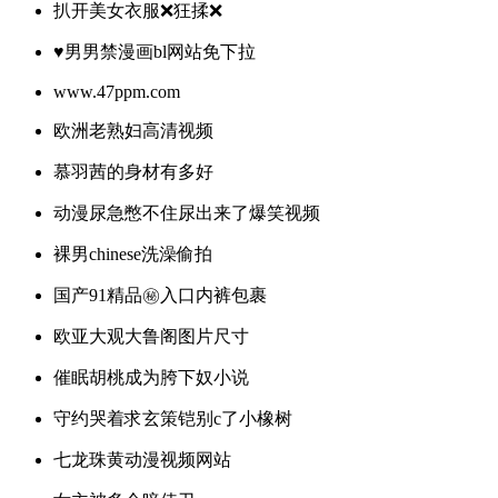
扒开美女衣服❌狂揉❌
♥男男禁漫画bl网站免下拉
www.47ppm.com
欧洲老熟妇高清视频
慕羽茜的身材有多好
动漫尿急憋不住尿出来了爆笑视频
裸男chinese洗澡偷拍
国产91精品㊙️入口内裤包裹
欧亚大观大鲁阁图片尺寸
催眠胡桃成为胯下奴小说
守约哭着求玄策铠别c了小橡树
七龙珠黄动漫视频网站