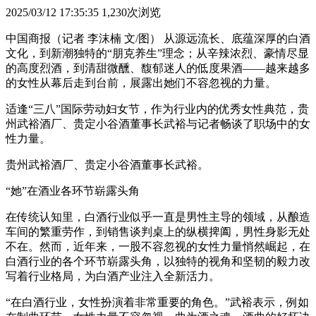
2025/03/12 17:35:35
1,230次浏览
中国商报（记者 李沫楠 文/图） 从源远流长、底蕴深厚的白酒
文化，到新潮独特的“朋克养生”理念；从辛辣浓烈、豪情尽显
的高度烈酒，到清甜微醺、馥郁迷人的低度果酒——越来越多
的女性从幕后走到台前，展露出她们不容忽视的力量。
适逢“三八”国际劳动妇女节，作为行业内的优秀女性典范，贵
州武裕酒厂、贵定小谷酒董事长武裕与记者畅谈了职场中的女
性力量。
贵州武裕酒厂、贵定小谷酒董事长武裕。
“她”在酒业各环节崭露头角
在传统认知里，白酒行业似乎一直是男性主导的领域，从酿造
车间的繁重劳作，到销售谈判桌上的纵横捭阖，男性身影无处
不在。然而，近年来，一股不容忽视的女性力量悄然崛起，在
白酒行业的各个环节崭露头角，以独特的视角和坚韧的毅力改
写着行业格局，为白酒产业注入全新活力。
“在白酒行业，女性扮演着非常重要的角色。”武裕表示，例如