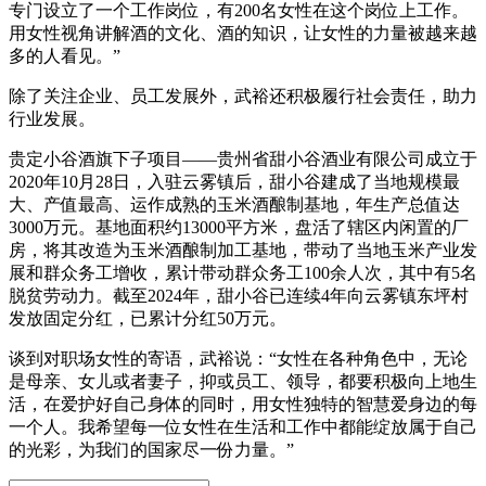
专门设立了一个工作岗位，有200名女性在这个岗位上工作。
用女性视角讲解酒的文化、酒的知识，让女性的力量被越来越
多的人看见。”
除了关注企业、员工发展外，武裕还积极履行社会责任，助力
行业发展。
贵定小谷酒旗下子项目——贵州省甜小谷酒业有限公司成立于
2020年10月28日，入驻云雾镇后，甜小谷建成了当地规模最
大、产值最高、运作成熟的玉米酒酿制基地，年生产总值达
3000万元。基地面积约13000平方米，盘活了辖区内闲置的厂
房，将其改造为玉米酒酿制加工基地，带动了当地玉米产业发
展和群众务工增收，累计带动群众务工100余人次，其中有5名
脱贫劳动力。截至2024年，甜小谷已连续4年向云雾镇东坪村
发放固定分红，已累计分红50万元。
谈到对职场女性的寄语，武裕说：“女性在各种角色中，无论
是母亲、女儿或者妻子，抑或员工、领导，都要积极向上地生
活，在爱护好自己身体的同时，用女性独特的智慧爱身边的每
一个人。我希望每一位女性在生活和工作中都能绽放属于自己
的光彩，为我们的国家尽一份力量。”