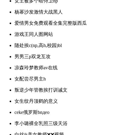
女主被多个暗侍卫np
杨幂沙发激情大战黑人
爱情男女免费观看全集完整版西瓜
游戏王同人图网站
随处挨c(np,高h,校园)bl
男男三p双龙互攻
凉森玲梦教师av在线
女配尝尽男主h
叛逆少年管教挨打训诫文
女生纹丹顶鹤的意义
ceke俄罗斯bnдeo
李小璐裸全乳照三级天浴
白丝jk美女教师❌❌视频