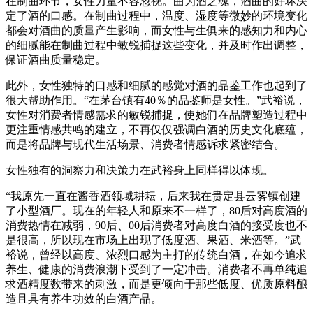
在制曲环节，女性力量不容忽视。曲为酒之魂，酒曲的好坏决
定了酒的口感。在制曲过程中，温度、湿度等微妙的环境变化
都会对酒曲的质量产生影响，而女性与生俱来的感知力和内心
的细腻能在制曲过程中敏锐捕捉这些变化，并及时作出调整，
保证酒曲质量稳定。
此外，女性独特的口感和细腻的感觉对酒的品鉴工作也起到了
很大帮助作用。“在茅台镇有40％的品鉴师是女性。”武裕说，
女性对消费者情感需求的敏锐捕捉，使她们在品牌塑造过程中
更注重情感共鸣的建立，不再仅仅强调白酒的历史文化底蕴，
而是将品牌与现代生活场景、消费者情感诉求紧密结合。
女性独有的洞察力和决策力在武裕身上同样得以体现。
“我原先一直在酱香酒领域耕耘，后来我在贵定县云雾镇创建
了小型酒厂。现在的年轻人和原来不一样了，80后对高度酒的
消费热情在减弱，90后、00后消费者对高度白酒的接受度也不
是很高，所以现在市场上出现了低度酒、果酒、米酒等。”武
裕说，曾经以高度、浓烈口感为主打的传统白酒，在如今追求
养生、健康的消费浪潮下受到了一定冲击。消费者不再单纯追
求酒精度数带来的刺激，而是更倾向于那些低度、优质原料酿
造且具有养生功效的白酒产品。