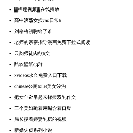
▓榴莲视频▓在线播放
高中浪荡女挨cao日常h
刘格格初吻给了谁
老师的亲密指导漫画免费下拉式阅读
云韵师徒肉欲h文
酷软壁纸qq群
xvideos永久免费入口下载
chinese公厕toilet美女汐沟
把女仆🌸吊起来揉搓双乳作文
三个美妇跪着用嘴含着口爆
局长摸着娇妻乳房的视频
新婚失贞系列小说