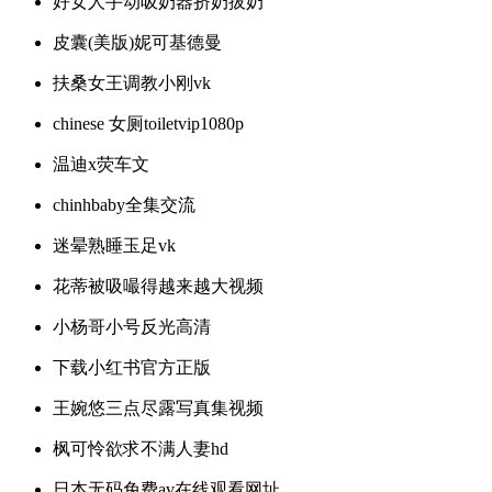
好女人手动吸奶器挤奶拔奶
皮囊(美版)妮可基德曼
扶桑女王调教小刚vk
chinese 女厕toiletvip1080p
温迪x荧车文
chinhbaby全集交流
迷晕熟睡玉足vk
花蒂被吸嘬得越来越大视频
小杨哥小号反光高清
下载小红书官方正版
王婉悠三点尽露写真集视频
枫可怜欲求不满人妻hd
日本无码免费av在线观看网址