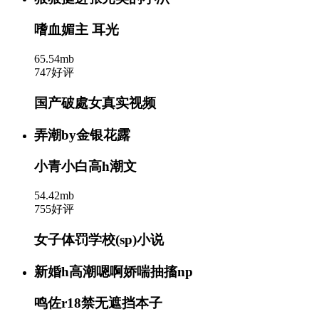
嗜血媚主 耳光
65.54mb
747好评
国产破處女真实视频
弄潮by金银花露
小青小白高h潮文
54.42mb
755好评
女子体罚学校(sp)小说
新婚h高潮嗯啊娇喘抽搐np
鸣佐r18禁无遮挡本子