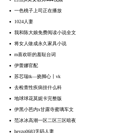
一色桃子上司正在播放
1024人妻
我和陈大娘免费阅读小说全文
将女人做成永久家具小说
m喜欢听的羞耻台词
伊蕾娜官配
苏芯瑞tk—挠脚心丨vk
去检查性疾病挂什么科
地球球花莫妮卡完整版
伊黑小芭内x甘露寺蜜璃车文
范冰冰高潮一区二区三区暗夜
heyzo0683无码人妻