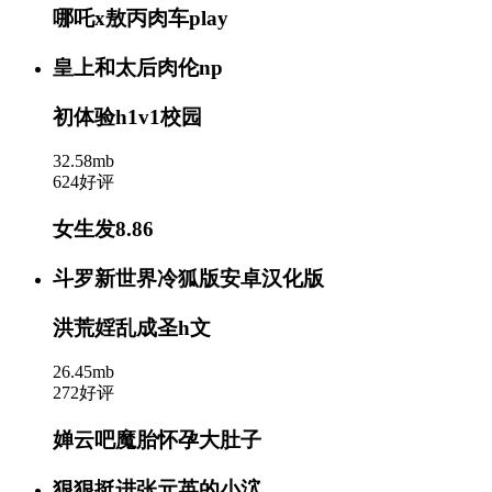
哪吒x敖丙肉车play
皇上和太后肉伦np
初体验h1v1校园
32.58mb
624好评
女生发8.86
斗罗新世界冷狐版安卓汉化版
洪荒婬乱成圣h文
26.45mb
272好评
婵云吧魔胎怀孕大肚子
狠狠挺进张元英的小泬