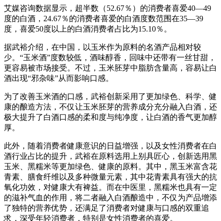
艾媒咨询数据显示，超半数（52.67％）的消费者喜爱40—49
度的白酒，24.67％的消费者喜爱的白酒度数范围在35—39
度，喜爱50度以上的白酒消费者占比为15.10％。
据武裕介绍，在中国，以玉米作为原料的名酒产品相对较
少。“玉米酒”度数较低，酒味醇香，回味中还带有一丝甘甜，
更容易被市场接受。不过，玉米胚芽中脂肪含量高，容易让白
酒出现“邪杂味”从而影响口感。
为了改善玉米酒的口感，武裕创新采用了更加绿色、科学、健
康的酿造方法，不仅让玉米胚芽的营养成分充分融入白酒，还
极大提升了白酒口感的柔和度与纯净度，让白酒的香气更加醇
厚。
此外，随着消费者健康意识的日益增强，以及女性消费者在白
酒行业占比的提升，武裕在原料选用上别具匠心，创新选用黑
玉米、黑糯米等更加绿色、健康的原料。其中，黑玉米富含花
青素、膳食纤维以及多种微量元素，其中花青素具有强大的抗
氧化功效，对健康大有裨益。而在中医里，黑糯米也具有一定
的滋补气血的作用，将二者融入白酒酿造中，不仅为产品增添
了独特的营养优势，还满足了消费者对健康与口感的双重追
求，深受年轻消费者，特别是女性消费者的喜爱。