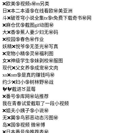
❌欧美🔞视频s㊙️m另类
日❌本二本道🔞在线看欧㊙️美亚洲
斗❌破苍穹小说全集tx🔞t免费下载奇书㊙️网
❌麻仓优🔞截图gif动图㊙️
大❌香🔞蕉人妻少妇无㊙️码
❌校园🔞春色㊙️作业
妖精❌悦爷🔞无圣光㊙️写真
❌宠物小精🔞灵㊙️福利图
女❌神级学生🔞妹剥校㊙️服图
现代❌父女养🔞成宠㊙️文肉
xo❌om🔞是真的赚钱吗㊙️
约少❌妇小🔞树林野㊙️战
🐓🐓截进🍑蓝莓
❌番号🔞库网㊙️站推荐
我在青春试爱截取了一段小视频
❌姐夫小姨子🔞小说㊙️
无❌翼🔞鸟邪恶动态污图㊙️
岛❌国🔞视频 微㊙️博
❌日本番号🔞推荐表㊙️