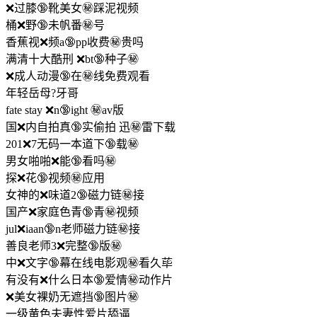
❌过膝🔞靴美女㊙️踩泥视频
桶❌野🔞未帆番㊙️号
香蕉视❌频a🔞pp收费㊙️贵吗
满清十大酷刑 ❌bt🔞种子㊙️
❌成人动漫🔞在㊙️线免费观看
年轻岳母?牙哥
fate stay ❌n🔞ight ㊙️av版
国❌内自拍真🔞实偷拍 迅㊙️雷下载
201❌7无码一本道下🔞载㊙️
男女啪啪❌能🔞看吗㊙️
探❌花🔞视频㊙️应用
女神的❌味道2🔞磁力链㊙️接
国产❌家庭色青🔞青㊙️视频
jul❌iaan🔞n老师磁力链㊙️接
善良老师3❌完整🔞版㊙️
中❌文字🔞幕在线电影观㊙️看久荜
有没有❌什么日本🔞爱情㊙️动作片
❌美女裸奶无遮挡🔞图片㊙️
一级黄色夫妻性爱片舔逼