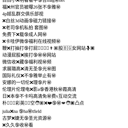
白白小❌明看看平🔞台mag㊙️net
福❌州官员被曝26张不🔞雅㊙️
4p婬乱群交俱乐部视
❌白丝3d动画🔞磁力链接㊙️
❌老司🔞机私拍 套图㊙️
免费下❌载🔞成人网㊙️
❌卡哇伊微🔞福利在线视频㊙️
鞭❌打抽打🔞打屁👨🏾‍❤️‍㊙️👨🏽股🇧🇬女网站🤱🏿
动漫屁股❌挨打🔞㊙㊙️️网站
微信收❌藏🔞福利视㊙️频
求展璐高❌清无圣🔞光㊙️图
国际礼仪❌不🔞雅举止有㊙️
安娜的一切伦❌理🔞片㊙️
伦理片伦理电❌影a🔞香港秋㊙️霞高清
日❌本🔞不卡吗高清免㊙️费v互动交流
朴🕵🏽‍♀彩英真🏻空🧑🏽‍❌❤️🔞‍㊙️💋‍🧑🏿凸点
julia❌na 🔞ha㊙️tfield
古梦❌婕无🔞圣光资源㊙️
❌久久🔞收㊙️看