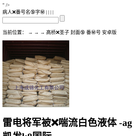
" />
病人❌番号名🔞字㊙️
| | | |
当前位置： → → → 高桥❌圣子 封面🔞 番㊙️号 安卓版
雷电将军被❌喘流白色液体 -ag