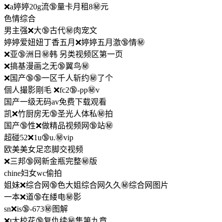
❌a婷婷20g流🔞量卡月租8㊙️元
色情综合
男主强❌大🔞古代㊙️肉宠文
婷婷爱妞妞丁香五月❌婷婷五月激🔞情㊙️
❌亚🔞洲日㊙️韩 另类视频区第一页
❌搞基漫画之无🔞翼鸟㊙️
❌国产🔞🔞一区千人斩约㊙️了个
個人撮影剛毛 ❌fc2🔞-pp㊙️v
国产一级无码av免费下载观看
凯❌竹厨房无🔞圣光人体私㊙️拍
国产🔞性❌做精品视频网🔞站㊙️
超碰52❌1u🔞u.㊙️vip
欧美美女足恋脚交视频
❌三邦🔞网新金瓶完整㊙️版
chine妇女wc偷拍
姐妹❌综合网🔞色大姐综合网久久㊙️综合网图片
一本❌道🔞在緌电㊙️影
sn❌is🔞-673㊙️图解
❌t大校花🔞复仇续㊙️集第九章