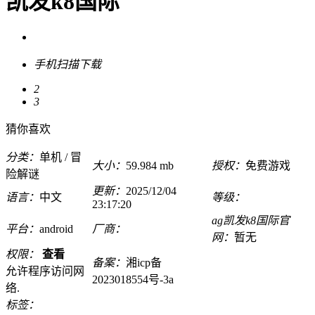
凯发k8国际
手机扫描下载
2
3
猜你喜欢
分类：
单机 / 冒
大小：
59.984 mb
授权：
免费游戏
险解谜
更新：
2025/12/04
语言：
中文
等级：
23:17:20
ag凯发k8国际官
平台：
android
厂商：
网：
暂无
权限：
查看
备案：
湘icp备
允许程序访问网
2023018554号-3a
络.
标签：