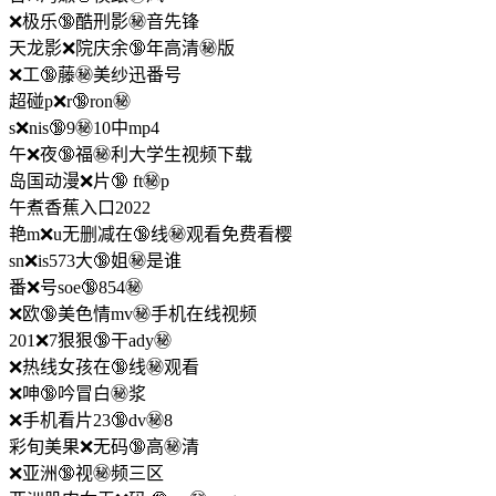
❌极乐🔞酷刑影㊙️音先锋
天龙影❌院庆余🔞年高清㊙️版
❌工🔞藤㊙️美纱迅番号
超碰p❌r🔞ron㊙️
s❌nis🔞9㊙️10中mp4
午❌夜🔞福㊙️利大学生视频下载
岛国动漫❌片🔞 ft㊙️p
午煮香蕉入口2022
艳m❌u无删减在🔞线㊙️观看免费看樱
sn❌is573大🔞姐㊙️是谁
番❌号soe🔞854㊙️
❌欧🔞美色情mv㊙️手机在线视频
201❌7狠狠🔞干ady㊙️
❌热线女孩在🔞线㊙️观看
❌呻🔞吟冒白㊙️浆
❌手机看片23🔞dv㊙️8
彩旬美果❌无码🔞高㊙️清
❌亚洲🔞视㊙️频三区