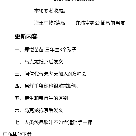
本轮寒潮收尾。
海王生物7连板 许玮甯老公 闺蜜前男友
更新内容
一、郑恺苗苗 三年生3个孩子
二、马克龙抵京后发文
三、阿信代替朱孝天加入f4演唱会
四、易烊千玺你也很难戒断吧
五、亲生和亲自生的区别
六、马克龙抵京后发文
七、人类绞尽脑汁不如命运随手一挥
厂商其他下载