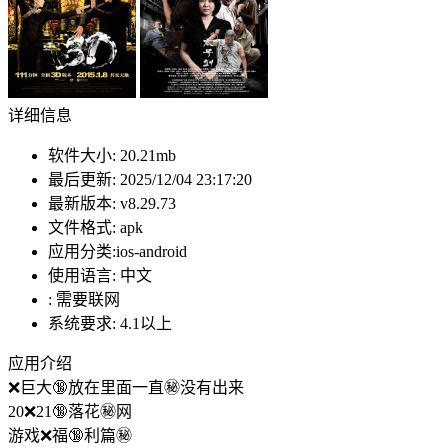
详细信息
软件大小:
20.21mb
最后更新:
2025/12/04 23:17:20
最新版本:
v8.29.73
文件格式:
apk
应用分类:ios-android
使用语言:
中文
:
需要联网
系统要求:
4.1以上
应用介绍
❌巨大🔞放在里面一直㊙️没有出来
20❌21🔞落花㊙️网
游戏❌福🔞利篇㊙️