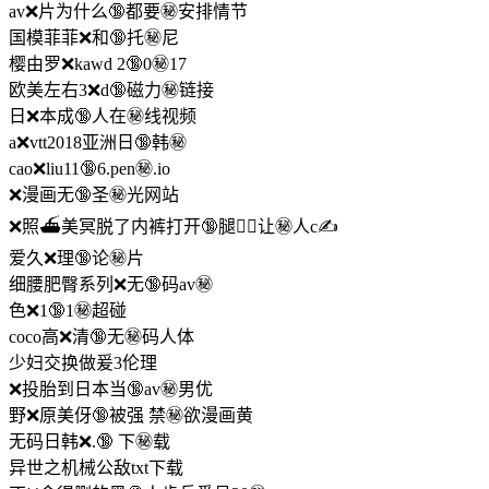
av❌片为什么🔞都要㊙️安排情节
国模菲菲❌和🔞托㊙️尼
樱由罗❌kawd 2🔞0㊙️17
欧美左右3❌d🔞磁力㊙️链接
日❌本成🔞人在㊙️线视频
a❌vtt2018亚洲日🔞韩㊙️
cao❌liu11🔞6.pen㊙️.io
❌漫画无🔞圣㊙️光网站
❌照⛴美冥脱了内裤打开🔞腿🧖‍♀️让㊙️人c✍
爱久❌理🔞论㊙️片
细腰肥臀系列❌无🔞码av㊙️
色❌1🔞1㊙️超碰
coco高❌清🔞无㊙️码人体
少妇交换做爰3伦理
❌投胎到日本当🔞av㊙️男优
野❌原美伢🔞被强 禁㊙️欲漫画黄
无码日韩❌.🔞 下㊙️载
异世之机械公敌txt下载