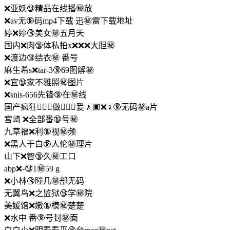
❌亚妖🔞精品在线播㊙️放
❌av无🔞码mp4下载 迅㊙️雷下载地址
婷❌婷🔞美女㊙️五月天
国内❌肉🔞体私拍x❌❌❌大胆㊙️
❌渡边🔞结衣㊙️ 番号
麻生希s❌tar-3🔞69图解㊙️
❌宜🔞家不雅照㊙️图片
❌snis-656先锋🔞在㊙️线
国产疯狂🧝🏼‍♂️做🙅🏻‍♀️爰🚶🏿‍❌♀🔞无码㊙️a片
宮崎 ❌全部番🔞号㊙️
九草福❌利🔞视㊙️频
❌黑人干白🔞人伦㊙️理片
山下❌智🔞久㊙️工口
abp❌-🔞1㊙️59 g
❌小林🔞瞳几㊙️部无码
无翼鸟❌之监狱🔞学㊙️院
美媛馆❌嫩🔞模㊙️楚楚
❌水中 番🔞号封㊙️面