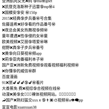
亚洲肌肉女无❌码 🔞ma㊙️gnet
❌凯登克洛斯种子迅雷🔞mp㊙️4
❌国模安🔞安 ㊙️150p
2015❌经典🔞步兵番㊙️号合集
佐藤遥希❌好🔞看的作品番号㊙️
❌夜总会美女热舞视🔞频㊙️
童年遭遇❌性🔞侵的女㊙️童
欧美视频❌艾丽🔞塔爱㊙️琳
绀野❌真🔞子步兵㊙️番号
❌黄🔞向日葵视㊙️频app
❌莉🔞亚肉番福利本子㊙️
国产亚❌洲新免费视频🔞观看视频福利视频㊙️
❌你懂🔞的威信㊙️群
百度漫画
91❌🈲🍆🍆🍆🔞🍆㊙️看片
大香蕉免 费❌视综🔞合视频在线㊙️
动漫❌美🔞女🤸🏻‍♂️裸体视频网站。👩🏼‍❤‍💋‍👩🏼㊙️
🦂国产❌熟妇猛交xxxⅹ🔞👨🏿‍🎨视频㊙️a👁️‍🗨️pp
宣宣电影xuanxuan38