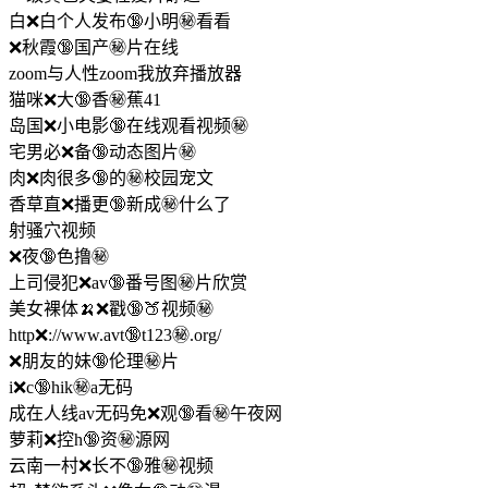
白❌白个人发布🔞小明㊙️看看
❌秋霞🔞国产㊙️片在线
zoom与人性zoom我放弃播放器
猫咪❌大🔞香㊙️蕉41
岛国❌小电影🔞在线观看视频㊙️
宅男必❌备🔞动态图片㊙️
肉❌肉很多🔞的㊙️校园宠文
香草直❌播更🔞新成㊙️什么了
射骚穴视频
❌夜🔞色撸㊙️
上司侵犯❌av🔞番号图㊙️片欣赏
美女裸体🍌❌戳🔞🍑视频㊙️
http❌://www.avt🔞t123㊙️.org/
❌朋友的妹🔞伦理㊙️片
i❌c🔞hik㊙️a无码
成在人线av无码免❌观🔞看㊙️午夜网
萝莉❌控h🔞资㊙️源网
云南一村❌长不🔞雅㊙️视频