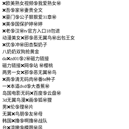
❌欧美熟女视频🔞我爱熟女㊙️
❌吾🔞家㊙️妻贵全文
❌豪门🔞公子狠狠爱31章㊙️
❌美🔞国保护婷㊙️婷
❌老🔞汉㊙️tv官方入口18勿进
动漫美女❌邪🔞恶无翼鸟㊙️出包王女
❌优🔞冲㊙️田杏梨奶子
八奶奶双狗抢黄金
da❌zd01🔞2㊙️磁力链接
磁力链接❌网🔞站 ㊙️樱桃
两男一女❌邪🔞恶无翼㊙️鸟
❌高🔞清无码肉㊙️番bt种子
一❌本道dvd🔞大香蕉㊙️
岛国电影无码❌百度🔞云盘㊙️
3d无翼鸟漫❌画🔞狐㊙️狸
男❌伦🔞理㊙️片
无翼❌鸟朋🔞友㊙️母
韩国❌撸🔞啊撸㊙️战队
台❌湾嫩🔞模跟㊙️风