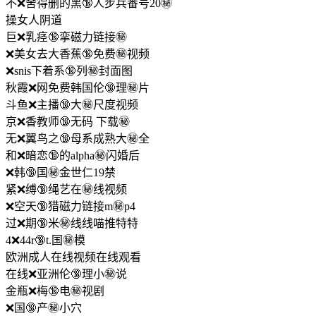
不❌舍得删的黑🔞人步兵番号20㊙️
操女人阴道
巨❌乳痉🔞挛磁力链接㊙️
❌美女去大香蕉🔞免费㊙️视频
❌snis下着系🔞列㊙️封面图
秋霞❌网免费韩国伦🔞理㊙️片
斗鱼❌主播🔞大㊙️尺度视频
京❌香教师🔞无码 下载㊙️
无❌翼鸟之🔞母系成熟大㊙️全
和❌暗恋🔞的alpha㊙️闪婚后
❌韩🔞国㊙️金世仁19禁
紧❌缚🔞绳艺在㊙️线视频
❌空天🔞猎磁力链接m㊙️p4
过❌期🔞米㊙️线线喵推特特
4❌44r🔞t.国㊙️模
欧洲成人在线视频在线观看
在线❌亚洲伦🔞理小㊙️说
金瓶❌梅🔞电㊙️视剧
❌国🔞产㊙️小穴