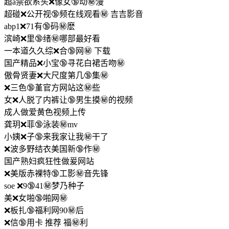
超a禁欲系头❌像女🔞动㊙️漫
超碰❌公开视🔞频在线观看㊙️ 吉吉影音
abp1❌71有🔞码㊙️麽
滨崎❌里🔞绪㊙️哪部最好看
一本道久久综❌合🔞网㊙️ 下载
国产精品❌小宝🔞寻花白裙舌吻㊙️
傲骨贤妻❌大尺度第几🔞集㊙️
❌三色🔞堇官方网站这㊙️些
女❌人脱了内裤让🔞男生摸㊙️的视频
成人做爱黄色视频上传
龚玥❌菲🔞泳装㊙️mv
小姨❌子🔞来我家让我㊙️干了
❌波多野结衣美国新🔞作㊙️
国产熟妇疯狂性做爰网站
❌美版赤裸特🔞工影㊙️音先锋
soe ❌9🔞41㊙️梦乃种子
美❌女啪🔞啪网㊙️
❌板扎🔞福利网90㊙️后
❌信🔞用卡 推荐 福㊙️利