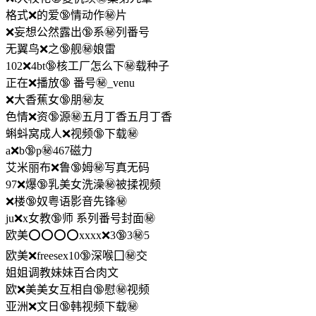
格式❌的爱🔞情动作㊙️片
❌妄想公然露出🔞系㊙️列番号
无翼鸟❌之🔞舰㊙️娘雷
102❌4bt🔞核工厂怎么下㊙️载种子
正在❌播放🔞 番号㊙️_venu
❌大香蕉女🔞朋㊙️友
色情❌资🔞源㊙️五月丁香五月丁香
蝌蚪窝成人❌视频🔞下载㊙️
a❌b🔞p㊙️467磁力
艾米丽布❌鲁🔞姆㊙️写真无码
97❌爆🔞乳美女洗澡㊙️被揉视频
❌楼🔞奴粤语影音先锋㊙️
ju❌x女教🔞师 系列番号封面㊙️
欧美⭕⭕⭕⭕xxxx❌3🔞3㊙️5
欧美❌freesex10🔞深喉囗㊙️交
姐姐调教妹妹百合肉文
欧❌美美女互相自🔞慰㊙️视频
亚洲❌文日🔞韩视频下载㊙️