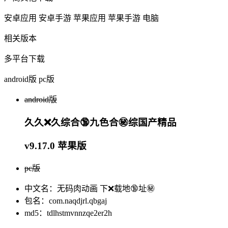
安卓应用
安卓手游
苹果应用
苹果手游
电脑
相关版本
多平台下载
android版
pc版
android版
久久❌久综合🔞九色合㊙️综国产精品
v9.17.0 苹果版
pc版
中文名：无码肉动画 下❌载地🔞址㊙️
包名：com.naqdjrl.qbgaj
md5：tdlhstmvnnzqe2er2h