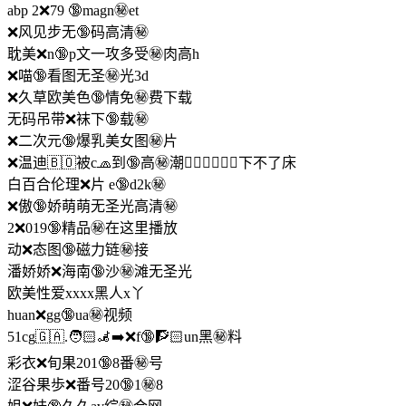
abp 2❌79 🔞magn㊙️et
❌风见步无🔞码高清㊙️
耽美❌n🔞p文一攻多受㊙️肉高h
❌喵🔞看图无圣㊙️光3d
❌久草欧美色🔞情免㊙️费下载
无码吊带❌袜下🔞载㊙️
❌二次元🔞爆乳美女图㊙️片
❌温迪🇧🇴被c🧢到🔞高㊙️潮🧑🏻‍❤‍💋‍🧑🏼下不了床
白百合伦理❌片 e🔞d2k㊙️
❌傲🔞娇萌萌无圣光高清㊙️
2❌019🔞精品㊙️在这里播放
动❌态图🔞磁力链㊙️接
潘娇娇❌海南🔞沙㊙️滩无圣光
欧美性爱xxxx黑人x丫
huan❌gg🔞ua㊙️视频
51cg🇬🇦.🧑🏻‍🦼‍➡️❌f🔞🧗🏻un黑㊙️料
彩衣❌旬果201🔞8番㊙️号
涩谷果歩❌番号20🔞1㊙️8