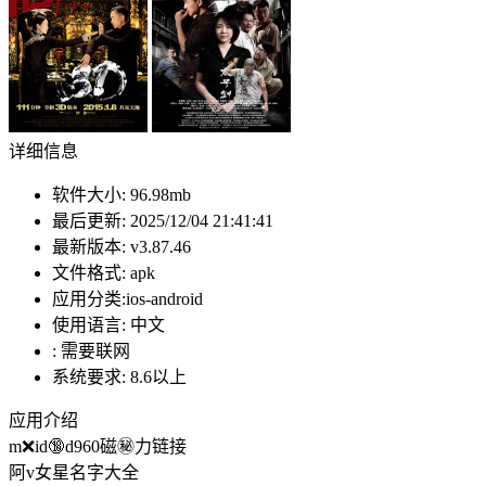
详细信息
软件大小:
96.98mb
最后更新:
2025/12/04 21:41:41
最新版本:
v3.87.46
文件格式:
apk
应用分类:ios-android
使用语言:
中文
:
需要联网
系统要求:
8.6以上
应用介绍
m❌id🔞d960磁㊙️力链接
阿v女星名字大全