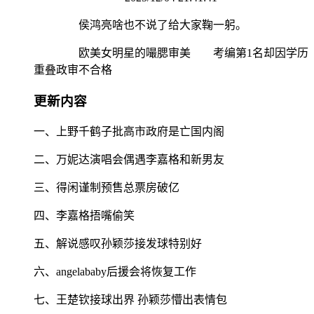
侯鸿亮啥也不说了给大家鞠一躬。
欧美女明星的嘬腮审美 考编第1名却因学历
重叠政审不合格
更新内容
一、上野千鹤子批高市政府是亡国内阁
二、万妮达演唱会偶遇李嘉格和新男友
三、得闲谨制预售总票房破亿
四、李嘉格捂嘴偷笑
五、解说感叹孙颖莎接发球特别好
六、angelababy后援会将恢复工作
七、王楚钦接球出界 孙颖莎懵出表情包