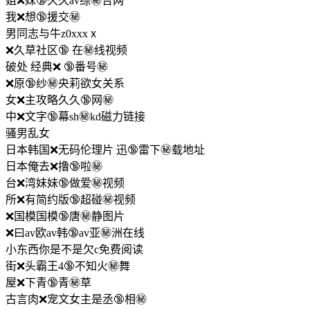
姐❌妹🔞久久av综㊙️合网
我❌想🔞援交㊙️
男同志与牛z0xxxⅹ
❌久草社区🔞 在㊙️线视频
破处 经典❌ 🔞番号㊙️
❌原🔞纱㊙️央莉欲女关系
女❌主攻略久久🔞网㊙️
中❌文字🔞幕sh㊙️kd磁力链接
骚男乱女
日本韩国❌无码伦理片 迅🔞雷下㊙️载地址
日本俺去❌撸🔞啦㊙️
台❌湾妹妹🔞做爱㊙️视频
所❌有简约版🔞超碰㊙️视频
❌国模国模🔞唐㊙️静图片
❌曰av欧av韩🔞av亚㊙️洲在线
小东西你是不是欠c免费阅读
街❌头霸王4🔞不知火㊙️舞
屋❌下青🔞青㊙️草
古言肉❌宠文女主是丞🔞相㊙️