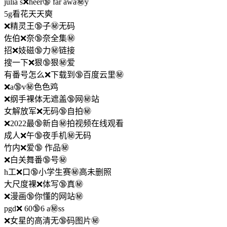
julia s❌heer🔞 far awa㊙️y
5g看花天天奭
❌精灵王🔞子㊙️无码
佐伯❌奈🔞奈全集㊙️
招❌妓磁🔞力㊙️链接
搜一下❌狠🔞狠㊙️爱
有番号怎么❌下载到🔞百度云里㊙️
❌a🔞v㊙️色色鸡
❌纲手裸体无遮盖🔞网㊙️站
女解放军❌无码🔞自拍㊙️
❌2022最🔞新自㊙️拍视频在线观看
成人❌午🔞夜手机㊙️无码
竹内❌爱🔞 作品㊙️
❌白关舞番🔞号㊙️
h工❌口🔞小学生赛㊙️高未删照
大尺度裸❌体写🔞真㊙️
❌漫画🔞你懂的网站㊙️
pgd❌ 60🔞6 a㊙️ss
❌女星的高清无🔞码图片㊙️