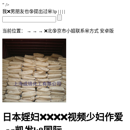
" />
我❌男朋友也🔞提出过㊙️3p
| | | |
当前位置： → → → ❌北🔞京市小姐联系㊙️方式 安卓版
日本婬妇❌❌❌❌视频少妇作爱