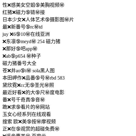
性❌感美女空姐🔞美胸视频㊙️
红猪❌磁力🔞链㊙️接
日本少女❌人体艺术🔞摄影图㊙️片
最❌新番号🔞rc㊙️td
juy ❌6🔞10㊙️在线亚洲
❌东凛🔞meyd㊙️ 254 磁力猪
❌那好🔞吧app㊙️
❌ab🔞p654 ㊙️种子
磁力猪番号大全
苍❌井ao🔞i㊙️ sola黑人图
本田岬作❌品番🔞号㊙️rbd 583
黛欣霓❌cc无🔞圣光㊙️照
最近好看❌的大🔞尺㊙️度电影
番❌号千奇真🔞音㊙️
跪❌求🔞看片的㊙️网站
玉女心经系列在线观看
搜索 欧❌美🔞按㊙️摩视频
正❌在🔞观赏的超碰免费㊙️