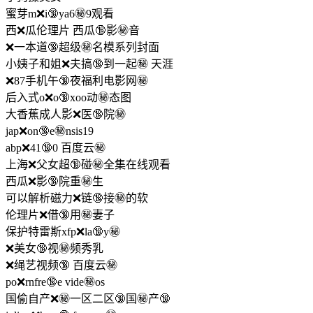
蜜芽m❌i🔞ya6㊙️9观看
西❌瓜伦理片 西瓜🔞影㊙️音
❌一本道🔞超级㊙️名模系列封面
小姨子和姐❌夫搞🔞到一起㊙️ 天涯
❌87手机午🔞夜福利电影网㊙️
后入式o❌o🔞xoo动㊙️态图
大香蕉成人影❌医🔞院㊙️
jap❌on🔞e㊙️nsis19
abp❌41🔞0 百度云㊙️
上海❌父女超🔞碰㊙️全集在线观看
西瓜❌影🔞院重㊙️生
可以解析磁力❌链🔞接㊙️的软
伦理片❌借🔞用㊙️妻子
保护特雷斯xfp❌la🔞y㊙️
❌美女🔞视㊙️频秀乳
❌绳艺视频🔞 百度云㊙️
po❌rnfre🔞e vide㊙️os
国偷自产❌㊙一区二区🔞国㊙️产🔞