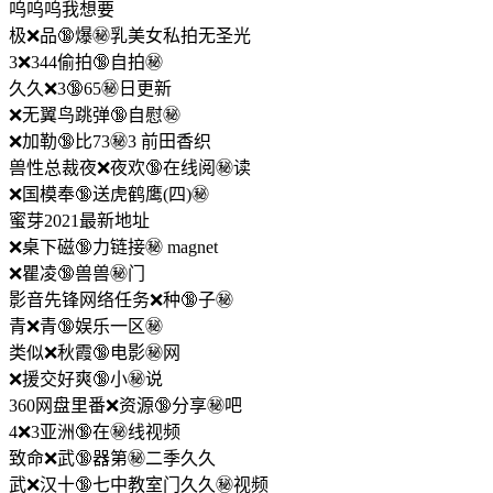
呜呜呜我想要
极❌品🔞爆㊙️乳美女私拍无圣光
3❌344偷拍🔞自拍㊙️
久久❌3🔞65㊙️日更新
❌无翼鸟跳弹🔞自慰㊙️
❌加勒🔞比73㊙️3 前田香织
兽性总裁夜❌夜欢🔞在线阅㊙️读
❌国模奉🔞送虎鹤鹰(四)㊙️
蜜芽2021最新地址
❌桌下磁🔞力链接㊙️ magnet
❌瞿凌🔞兽兽㊙️门
影音先锋网络任务❌种🔞子㊙️
青❌青🔞娱乐一区㊙️
类似❌秋霞🔞电影㊙️网
❌援交好爽🔞小㊙️说
360网盘里番❌资源🔞分享㊙️吧
4❌3亚洲🔞在㊙️线视频
致命❌武🔞器第㊙️二季久久
武❌汉十🔞七中教室门久久㊙️视频