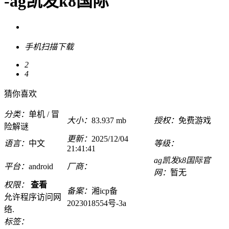
-ag凯发k8国际
手机扫描下载
2
4
猜你喜欢
分类：
单机 / 冒
大小：
83.937 mb
授权：
免费游戏
险解谜
更新：
2025/12/04
语言：
中文
等级：
21:41:41
ag凯发k8国际官
平台：
android
厂商：
网：
暂无
权限：
查看
备案：
湘icp备
允许程序访问网
2023018554号-3a
络.
标签：