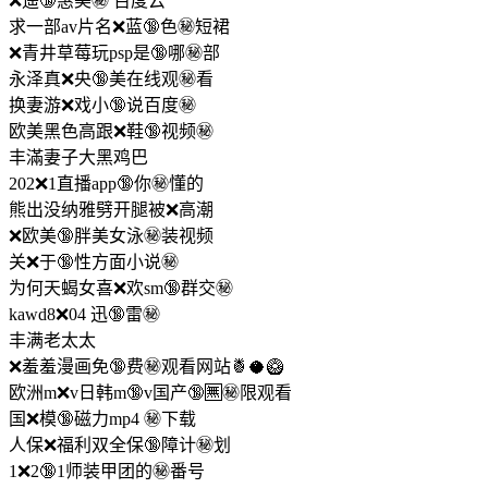
❌遥🔞惠美㊙️ 百度云
求一部av片名❌蓝🔞色㊙️短裙
❌青井草莓玩psp是🔞哪㊙️部
永泽真❌央🔞美在线观㊙️看
换妻游❌戏小🔞说百度㊙️
欧美黑色高跟❌鞋🔞视频㊙️
丰滿妻子大黑鸡巴
202❌1直播app🔞你㊙️懂的
熊出没纳雅劈开腿被❌高潮
❌欧美🔞胖美女泳㊙️装视频
关❌于🔞性方面小说㊙️
为何天蝎女喜❌欢sm🔞群交㊙️
kawd8❌04 迅🔞雷㊙️
丰满老太太
❌羞羞漫画免🔞费㊙️观看网站🍍🥥🥝
欧洲m❌v日韩m🔞v国产🔞🈚㊙️限观看
国❌模🔞磁力mp4 ㊙️下载
人保❌福利双全保🔞障计㊙️划
1❌2🔞1师装甲团的㊙️番号