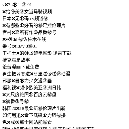
v❌3p🔞 la㊙️ 91
❌给🔞美㊙️女当马骑视频
日本❌无🔞码a v频道㊙️
❌有哪些🔞好看的㊙️足控伦理片
宫村❌恋所有作🔞品番㊙️号
❌v🔞dd ㊙️佐佐木在线
番号f❌i🔞v 0㊙️01
干护士❌的🔞19禁电㊙️影 迅雷下载
捷克满是故事
羞羞漫画下载免费
男生把🍌寒进❌🍑里嗟🔞嗟㊙️动漫
邪恶❌暴🔞力少女漫㊙️画
福利视❌频🔞欧美亚㊙️洲日韩
❌大尺度艳照🔞百度云㊙️盘
❌裤番🔞号㊙️
韩国20❌18最🔞新㊙️伦理片出斩
如何用迅❌雷下载磁🔞力链㊙️接
色❌戒🔞那个网站能㊙️看