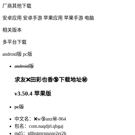
厂商其他下载
安卓应用
安卓手游
苹果应用
苹果手游
电脑
相关版本
多平台下载
android版
pc版
android版
求友❌田彩也香🔞下载地址㊙️
v3.50.4 苹果版
pc版
中文名：❌w🔞anz㊙️-964
包名：com.naqdjrl.qbgaj
md5：tdlhstmvnnzqe2er2h