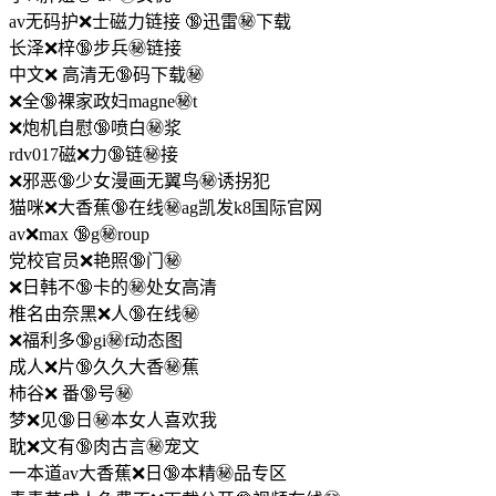
av无码护❌士磁力链接 🔞迅雷㊙️下载
长泽❌梓🔞步兵㊙️链接
中文❌ 高清无🔞码下载㊙️
❌全🔞裸家政妇magne㊙️t
❌炮机自慰🔞喷白㊙️浆
rdv017磁❌力🔞链㊙️接
❌邪恶🔞少女漫画无翼鸟㊙️诱拐犯
猫咪❌大香蕉🔞在线㊙️ag凯发k8国际官网
av❌max 🔞g㊙️roup
党校官员❌艳照🔞门㊙️
❌日韩不🔞卡的㊙️处女高清
椎名由奈黑❌人🔞在线㊙️
❌福利多🔞gi㊙️f动态图
成人❌片🔞久久大香㊙️蕉
柿谷❌ 番🔞号㊙️
梦❌见🔞日㊙️本女人喜欢我
耽❌文有🔞肉古言㊙️宠文
一本道av大香蕉❌日🔞本精㊙️品专区