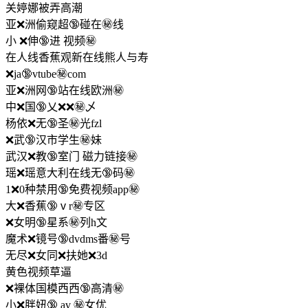
关婷娜被弄高潮
亚❌洲偷窥超🔞碰在㊙️线
小 ❌伸🔞进 视频㊙️
在人线香蕉观新在线熊人与寿
❌ja🔞vtube㊙️com
亚❌洲网🔞站在线欧洲㊙️
中❌国🔞乂❌❌㊙️乄
杨依❌无🔞圣㊙️光fzl
❌武🔞汉市学生㊙️妹
武汉❌教🔞室门 磁力链接㊙️
瑶❌瑶意大利在线无🔞码㊙️
1❌0种禁用🔞免费视频app㊙️
大❌香蕉🔞ⅴr㊙️专区
❌女明🔞星系㊙️列h文
魔术❌镜号🔞dvdms番㊙️号
无尽❌女同❌扶她❌3d
黄色视频草逼
❌裸体国模西西🔞高清㊙️
小❌胖妞🔞 av ㊙️女优