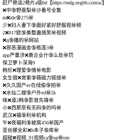
赶尸艳谈2艳片a级bd【https://mdg.negbb.com/a/】
❌中🔞野亜梨㊙️沙番号全集
m❌ide🔞275㊙️
少❌妇人妻下🔞面好紧好舒服视㊙️频
2❌017欧🔞美整蛊搞笑㊙️视频
❌q🔞播的㊙️网站
❌邪恶漫画金🔞瓶莲3㊙️
app严重涉❌黄企业什🔞么处㊙️罚
保卫萝卜深海9
韩伦❌理爱🔞情㊙️电影
女生宿❌舍紫🔞薇磁力链接㊙️
❌久久国产av在线偷🔞拍㊙️
❌水仙二嫂🔞户外ed㊙️2k
味❌道2韩🔞影音先锋㊙️
小❌西那奈有无码🔞的吗㊙️
武汉❌福🔞利㊙️机构
午❌夜福利🔞被窝456㊙️国产
亚丝娜全彩❌h本子🔞库㊙️
超碰❌视频_91视频ca🔞op㊙️om