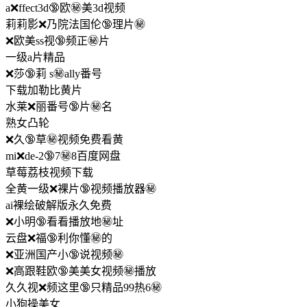
a❌ffect3d🔞欧㊙️美3d视频
莉莉影❌乃院法国伦🔞理片㊙️
❌欧美ss视🔞频正㊙️片
一级a片精品
❌莎🔞莉 s㊙️ally番号
下载加勒比黄片
水莱❌丽番号🔞片㊙️名
熟女凸轮
❌久🔞草㊙️视频免费看黄
mi❌de-2🔞7㊙️8百度网盘
草莓荔枝视频下载
全黄一级❌裸片🔞视频播放器㊙️
ai裸绘破解版永久免费
❌小明🔞看看播放地㊙️址
云盘❌福🔞利你懂㊙️的
❌亚洲国产小🔞说视频㊙️
❌高跟鞋欧🔞美美女视频㊙️播放
久久视❌频这里🔞只精品99热6㊙️
小狗操美女