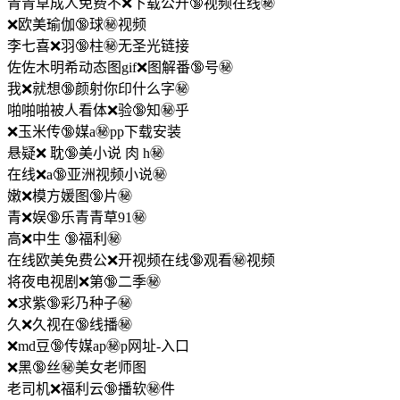
青青草成人免费不❌下载公开🔞视频在线㊙️
❌欧美瑜伽🔞球㊙️视频
李七喜❌羽🔞柱㊙️无圣光链接
佐佐木明希动态图gif❌图解番🔞号㊙️
我❌就想🔞颜射你印什么字㊙️
啪啪啪被人看体❌验🔞知㊙️乎
❌玉米传🔞媒a㊙️pp下载安装
悬疑❌ 耽🔞美小说 肉 h㊙️
在线❌a🔞亚洲视频小说㊙️
嫩❌模方媛图🔞片㊙️
青❌娱🔞乐青青草91㊙️
高❌中生 🔞福利㊙️
在线欧美免费公❌开视频在线🔞观看㊙️视频
将夜电视剧❌第🔞二季㊙️
❌求紫🔞彩乃种子㊙️
久❌久视在🔞线播㊙️
❌md豆🔞传媒ap㊙️p网址-入口
❌黑🔞丝㊙️美女老师图
老司机❌福利云🔞播软㊙️件