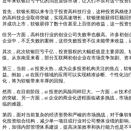
近年来软银巨亏千亿的消息震惊市场，让人们不禁对这个投资
首先，软银长期以来专注于投资高科技行业，这种投资风格使
的高科技企业取得突破，实现高速增长，软银便能获得巨额回
并成功上市，软银获得了数十倍甚至上百倍的收益，这一投资
但另一方面，高科技行业的创业公司失败率也极高。许多初创
企业中，不乏失败的案例，这些失败投资不仅未能带来收益，
其次，此次软银巨亏千亿，投资股权的大幅贬值是主要原因。
值。从东南亚来看，部分互联网初创企业在市场竞争加剧、资
第三，当前，ai 投资火热，成为众多投资机构关注的焦点，软
益。例如，ai 在医疗领域的应用可以实现精准诊断、个性化治
化，将为软银带来丰厚的回报。
然而，在目前阶段，ai 投资的风险同样巨大。一方面，ai 
的突破。另一方面，ai 企业的商业化进程面临诸多挑战，市场
临的难题。
第四，面对当前复杂的经济形势和严峻的市场挑战，对于像软
化投资组合结构，减少单一项目或行业对公司整体业绩的影响
外，加强内部管理体系建设，提高决策效率和执行能力也是不