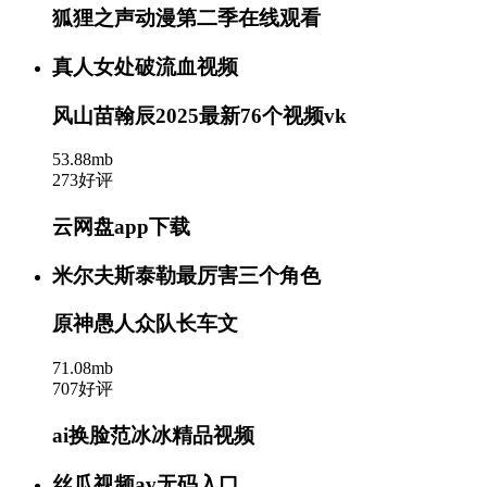
狐狸之声动漫第二季在线观看
真人女处破流血视频
风山苗翰辰2025最新76个视频vk
53.88mb
273好评
云网盘app下载
米尔夫斯泰勒最厉害三个角色
原神愚人众队长车文
71.08mb
707好评
ai换脸范冰冰精品视频
丝瓜视频av无码入口