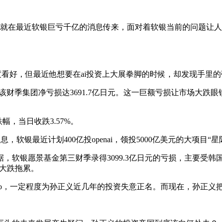
，就在最近软银巨亏千亿的消息传来，面对着软银当前的问题让
度看好，但最近他想要在ai投资上大展拳脚的时候，却发现手里
，该财季集团净亏损达3691.7亿日元。这一巨额亏损让市场大跌
幅，当日收跌3.57%。
，软银最近计划400亿投openai，领投5000亿美元的大项目
银愿景基金第三财季录得3099.3亿日元的亏损，主要受韩国最大
和市值大跌拖累。
ipo，一定程度为孙正义近几年的投资失意正名。而现在，孙正义