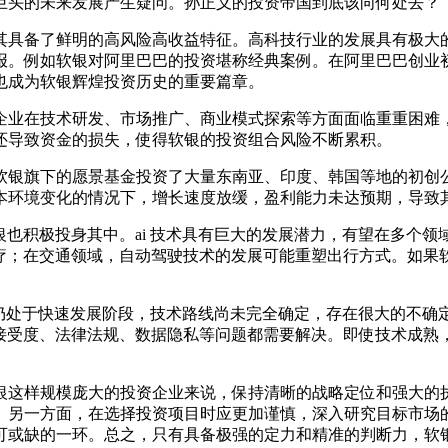
巨头的未来发展产生疑问。孙正义的投资帝国到底该向何处去？
其具备了鲜明的高风险高收益特征。高科技行业的发展具有极大
报。例如软银对阿里巴巴的投资堪称经典案例。在阿里巴巴创业
也成为软银辉煌投资历史的重要篇章。
企业在技术研发、市场推广、商业模式探索等方面面临重重困难
还导致资金的损失，使得软银的投资组合风险不断累积。
软银旗下的愿景基金投资了大量东南亚、印度、韩国等地的初创
本环境变化的情况下，增长速度放缓，盈利能力未达预期，导致
银也积极投身其中。ai 技术具有巨大的发展潜力，有望在多个领域
疗；在交通领域，自动驾驶技术的发展可能重塑出行方式。如果软
技术仍处于快速发展阶段，技术路线尚未完全确定，存在很大的不确定
接受度、法律法规、数据隐私等问题都需要解决。即使技术成熟，
银这样规模庞大的投资企业来说，保持清晰的战略定位和强大的
。另一方面，在选择投资项目时应更加谨慎，深入研究目标市场
可或缺的一环。总之，只有具备极强的定力和精准的判断力，软