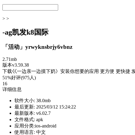
> >
-ag凯发k8国际
「活动」yrwyknsbrjy6vbnz
2.71mb
版本v3.59.38
下载巜一边亲一边摸下奶》安装你想要的应用 更方便 更快捷 
51%好评(975人)
16
详细信息
软件大小:
38.0mb
最后更新:
2025/03/12 15:24:22
最新版本:
v6.02.7
文件格式:
apk
应用分类:ios-android
使用语言:
中文