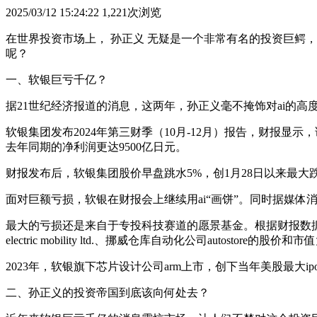
2025/03/12 15:24:22
1,221次浏览
在世界投资市场上， 孙正义 无疑是一个非常有名的投资巨鳄
呢？
一、软银巨亏千亿？
据21世纪经济报道的消息，这两年，孙正义毫不掩饰对ai的高
软银集团发布2024年第三财季（10月-12月）报告，财报显示
去年同期的净利润更达9500亿日元。
财报发布后，软银集团股价早盘跳水5%，创1月28日以来最大跌
面对巨额亏损，软银在财报会上继续用ai“画饼”。同时据媒体消息
最大的亏损还是来自于专投科技赛道的愿景基金。根据财报数据，软
electric mobility ltd.、挪威仓库自动化公司autostore的股价
2023年，软银旗下芯片设计公司arm上市，创下当年美股最大
二、孙正义的投资帝国到底该向何处去？