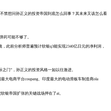
人不禁想问孙正义的投资帝国到底怎么回事？其未来又该怎么看
的弹药可能不够了。
眼镜，此前分析师普遍预计软银q3能实现2340亿日元的净利润，
“星际之门”，孙正义的投资风格一如以往激进。
电商平台coupang、印度最大的电动滑板车制造商ola
把软银帝国扩张的关键战场押在了ai。