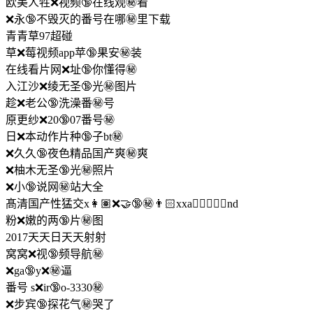
欧美人牲❌视频🔞在线观㊙️看
❌永🔞不毁灭的番号在哪㊙️里下载
青青草97超碰
草❌莓视频app苹🔞果安㊙️装
在线看片网❌址🔞你懂得㊙️
入江沙❌绫无圣🔞光㊙️图片
趁❌老公🔞洗澡番㊙️号
原更纱❌20🔞07番号㊙️
日❌本动作片种🔞子bt㊙️
❌久久🔞夜色精品国产爽㊙️爽
❌柚木无圣🔞光㊙️照片
❌小🔞说网㊙️站大全
髙清国产性猛交x👩🏽‍❌🤝🔞‍㊙️👨🏻xxa👨🏻‍❤️‍👨🏽nd
粉❌嫩的两🔞片㊙️图
2017天天日天天射射
窝窝❌视🔞频导航㊙️
❌ga🔞y❌㊙️逼
番号 s❌ir🔞o-3330㊙️
❌步宾🔞探花气㊙️哭了