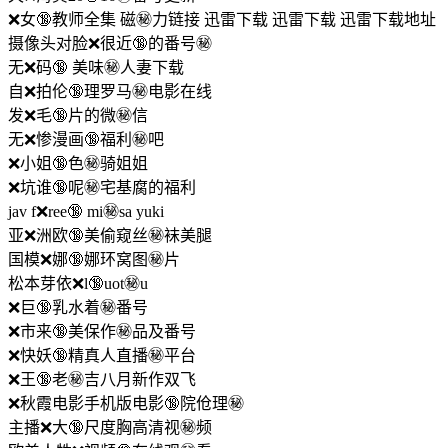
❌女🔞教师全集 磁㊙️力链接 迅雷下载 迅雷下载 迅雷下载地址
摄像头对脸❌很近🔞的番号㊙️
无❌码🔞 美味㊙️人妻下载
自❌拍伦🔞理罗马㊙️电影在线
发❌毛🔞片的微㊙️信
无❌惨漫画🔞福利㊙️吧
❌小姐🔞色㊙️骑姐姐
❌坑谁🔞呢㊙️宅基腐的福利
jav f❌ree🔞 mi㊙️sa yuki
亚❌洲欧🔞美偷窥丝㊙️袜美腿
国模❌娜🔞娜环窝图㊙️片
松本芽依❌l🔞uot㊙️u
❌巨🔞乳水着㊙️番号
❌市来🔞美保作㊙️品及番号
❌快妖🔞精真人直播㊙️平台
❌王🔞老㊙️吉八月新作双飞
❌秋霞电影手机版电影🔞院伧理㊙️
主播❌大🔞尺度胸高清视㊙️频