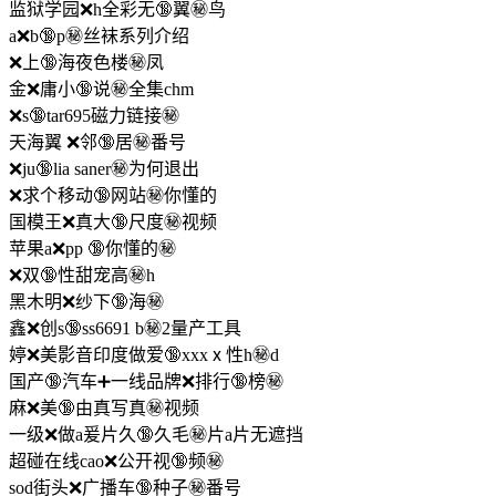
监狱学园❌h全彩无🔞翼㊙️鸟
a❌b🔞p㊙️丝袜系列介绍
❌上🔞海夜色楼㊙️凤
金❌庸小🔞说㊙️全集chm
❌s🔞tar695磁力链接㊙️
天海翼 ❌邻🔞居㊙️番号
❌ju🔞lia saner㊙️为何退出
❌求个移动🔞网站㊙️你懂的
国模王❌真大🔞尺度㊙️视频
苹果a❌pp 🔞你懂的㊙️
❌双🔞性甜宠高㊙️h
黑木明❌纱下🔞海㊙️
鑫❌创s🔞ss6691 b㊙️2量产工具
婷❌美影音印度做爱🔞xxxⅹ性h㊙️d
国产🔞汽车➕一线品牌❌排行🔞榜㊙️
麻❌美🔞由真写真㊙️视频
一级❌做a爰片久🔞久毛㊙️片a片无遮挡
超碰在线cao❌公开视🔞频㊙️
sod街头❌广播车🔞种子㊙️番号