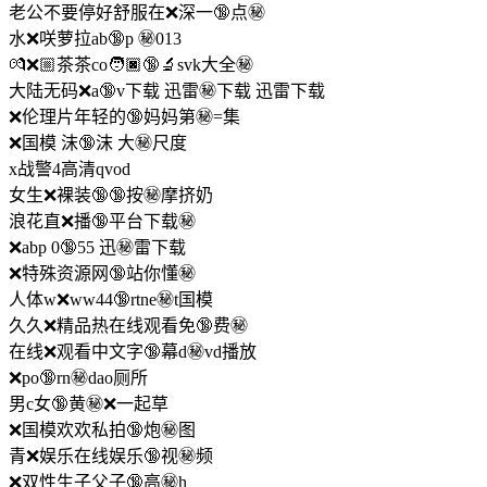
老公不要停好舒服在❌深一🔞点㊙️
水❌咲萝拉ab🔞p ㊙️013
💏❌🏼茶茶co🧑🏿🔞‍🔬svk大全㊙️
大陆无码❌a🔞v下载 迅雷㊙️下载 迅雷下载
❌伦理片年轻的🔞妈妈第㊙️=集
❌国模 沫🔞沫 大㊙️尺度
x战警4高清qvod
女生❌裸装🔞🔞按㊙️摩挤奶
浪花直❌播🔞平台下载㊙️
❌abp 0🔞55 迅㊙️雷下载
❌特殊资源网🔞站你懂㊙️
人体w❌ww44🔞rtne㊙️t国模
久久❌精品热在线观看免🔞费㊙️
在线❌观看中文字🔞幕d㊙️vd播放
❌po🔞rn㊙️dao厕所
男c女🔞黄㊙️❌一起草
❌国模欢欢私拍🔞炮㊙️图
青❌娱乐在线娱乐🔞视㊙️频
❌双性生子父子🔞高㊙️h