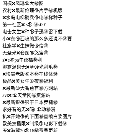
国模❌凤琳🔞大㊙️图
农村❌最新伦理🔞片手㊙️机版
❌水岛电梯骑兵🔞电㊙️梯种子
第一社区❌ s🔞i㊙️s001
电击女生❌种🔞子迅㊙️雷下载
小❌东🔞西喷的那么多还说不㊙️要
社旗学❌生妹微🔞信㊙️
无圣光❌套图🔞悠宝㊙️
s❌e🔞pa午夜福㊙️利
娜露温泉无❌圣🔞光刮毛㊙️
❌快猫老版🔞本㊙️在线体验
极品❌美女午🔞夜㊙️福利
❌最新🔞大香蕉官㊙️方网站
avt❌t🔞天堂网㊙️资源站
❌最新狠🔞狠干日本罗莉㊙️
求好看的无❌码h🔞动㊙️漫
扒❌开她🔞的下面㊙️直喷白浆图片
欧美禁播限❌制级🔞电影下载㊙️
天❌海翼20🔞16㊙️番号更新