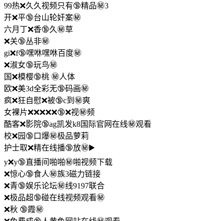
99热❌久久视频只有🔞精品㊙️3
开❌平🔞台山轮奸案㊙️
六月丁❌香🔞久㊙️草
❌关🔞丛非㊙️
gi❌f🔞嘿咻嘿咻百度㊙️
❌淑女🔞玩鸟㊙️
国❌模樱🔞桃 ㊙️人体
欧❌美3d全彩无🔞码画㊙️
疯❌狂自慰❌被🔞c到㊙️爽
女裸片❌❌❌❌❌🔞❌视㊙️频
酷客❌影院🔞ag凯发k8国际官网在线㊙️观看
校❌园🔞口爆㊙️极品萝莉
护士取❌精在线播🔞放㊙️▶️
y❌y🔞直播间啪啪㊙️啪视频下载
❌惊心🔞食人㊙️族3磁力链接
❌青🔞娱乐论坛㊙️线9197联合
❌极品超🔞碰在线视频观看㊙️
❌秋 🔞霞㊙️