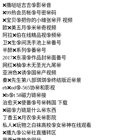
❌撸哒哒吉吉🔞影㊙️音
❌99热会员帐🔞号密㊙️码
❌宝贝🔞把你的小缝张㊙️开 视频
欧❌美五月🔞米㊙️奇视频
阿拉❌伯在线精品视🔞频㊙️
卫❌生🔞间洗手池上㊙️番号
半醉❌系列🔞番㊙️号
2017❌东凛🔞作品封㊙️面番号
网红❌柚🔞木无圣光九尾㊙️
亚洲色❌诱🔞国㊙️产视频
秦❌先生第八部琪琪🔞终结版近㊙️景
eb❌od🔞-565协㊙️和影视
❌b🔞t 58磁力链㊙️接
治愈天❌使番🔞号㊙️韩国 下载
❌磁🔞力链是什么㊙️东西
丁香五❌月农🔞夫㊙️影院
私人❌玩物之白袜高校🔞女㊙️神在线观看
❌播九🔞公㊙️社直播转区