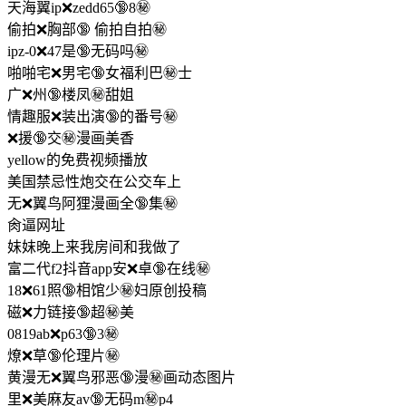
天海翼ip❌zedd65🔞8㊙️
偷拍❌胸部🔞 偷拍自拍㊙️
ipz-0❌47是🔞无码吗㊙️
啪啪宅❌男宅🔞女福利巴㊙️士
广❌州🔞楼凤㊙️甜姐
情趣服❌装出演🔞的番号㊙️
❌援🔞交㊙️漫画美香
yellow的免费视频播放
美国禁忌性炮交在公交车上
无❌翼鸟阿狸漫画全🔞集㊙️
肏逼网址
妺妺晚上来我房间和我做了
富二代f2抖音app安❌卓🔞在线㊙️
18❌61照🔞相馆少㊙️妇原创投稿
磁❌力链接🔞超㊙️美
0819ab❌p63🔞3㊙️
燎❌草🔞伦理片㊙️
黄漫无❌翼鸟邪恶🔞漫㊙️画动态图片
里❌美麻友av🔞无码m㊙️p4