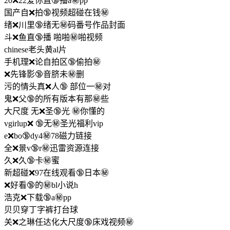
20❌22爱你直🔞播a㊙️pp
国产自❌拍🔞视频超碰在钱㊙️
绪❌川里🔞绪无㊙️码番号作品封面
斗❌鱼直🔞播 啪啪㊙️啪视频
chinese老头黄al片
手机理❌论自拍区🔞偷拍㊙️
❌先锋影🔞音脐未㊙️删
污的情头真❌人🔞 部位一㊙️对
鬼❌父🔞的所有版本有那㊙️些
大尺度 无❌圣🔞光 ㊙️你懂的
vgirlup❌ 🔞无㊙️圣光福利vip
e❌bo🔞dy4㊙️78磁力链接
全❌景v🔞r㊙️迅雷资源连接
久❌久🔞卡㊙️蜜
新超碰❌97在线观看🔞日本㊙️
❌好看🔞的㊙️bl小说h
浩克❌下载🔞a㊙️pp
贝贝穿丁字裤打台球
关❌之琳任达化大尺度🔞床戏视频㊙️