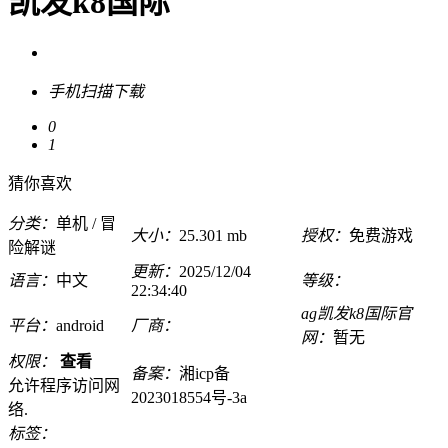
凯发k8国际
手机扫描下载
0
1
猜你喜欢
分类：
单机 / 冒
大小：
25.301 mb
授权：
免费游戏
险解谜
更新：
2025/12/04
语言：
中文
等级：
22:34:40
ag凯发k8国际官
平台：
android
厂商：
网：
暂无
权限：
查看
备案：
湘icp备
允许程序访问网
2023018554号-3a
络.
标签：