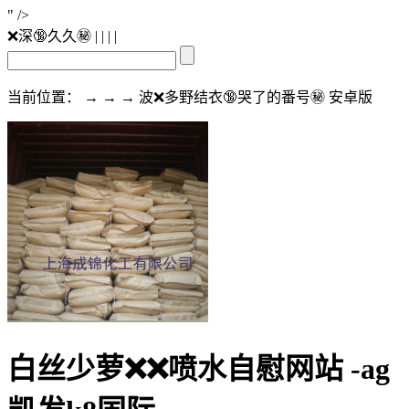
" />
❌深🔞久久㊙️
| | | |
当前位置： → → → 波❌多野结衣🔞哭了的番号㊙️ 安卓版
白丝少萝❌❌喷水自慰网站 -ag