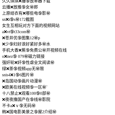
久久琪琪❌播🔞放㊙️器下载
云播❌放推🔞女㊙️郎
上原结衣有❌哪些电🔞影㊙️
sn❌i🔞s㊙️172截图
女生互相玩对方下面的视频网站
a❌vt🔞t33com㊙️
❌苍井优🔞图集12㊙️p
❌少🔞妇好浪好紧好多㊙️水
手机大香❌蕉🔞免费公㊙️开视频在线
o❌nez🔞 079㊙️磁力链接
强奸轮❌奸🔞性虐全文阅读㊙️
绿❌茶🔞视频app无㊙️限
snis4❌1🔞6图片㊙️
❌岛国动🔞画片动漫㊙️
❌欧美在线视频🔞一区㊙️`
十八禁止❌观看100🔞0部㊙️
❌夜夜撸国产在🔞线㊙️影院
不卡a❌ⅴ🔞无码㊙️
韩❌国电影美景之🔞屋2介绍㊙️