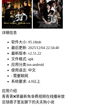
详细信息
软件大小:
95.18mb
最后更新:
2025/12/04 22:34:40
最新版本:
v2.51.22
文件格式:
apk
应用分类:ios-android
使用语言:
中文
:
需要联网
系统要求:
4.9以上
应用介绍
青青青❌草最新免🔞费视频在线播㊙️放
足球痞子室友脚下的夫夫狗小说