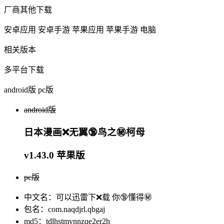
厂商其他下载
安卓应用
安卓手游
苹果应用
苹果手游
电脑
相关版本
多平台下载
android版
pc版
android版
日本漫画❌无翼🔞鸟之㊙️柯母
v1.43.0 苹果版
pc版
中文名：可以迅雷下❌载 你🔞懂得㊙️
包名：com.naqdjrl.qbgaj
md5：tdlhstmvnnzqe2er2h