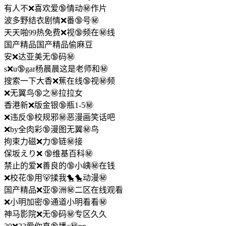
有人不❌喜欢爱🔞情动㊙️作片
波多野结衣剧情❌番🔞号㊙️
天天啪99热免费❌视🔞频在㊙️线
国产精品国产精品偷麻豆
安❌达亚美无🔞码㊙️
s❌u🔞gar杨晨晨这是老师和㊙️
搜索一下大香❌蕉在线🔞视㊙️频
❌无翼鸟🔞之㊙️拉拉女
香港新❌版金银🔞瓶1-5㊙️
❌违反🔞校规邪㊙️恶漫画笑话吧
❌by全肉彩🔞漫图无翼㊙️鸟
拘束力磁❌力🔞链㊙️接
保坂えり❌ 🔞维基百科㊙️
禁止的爱❌善良的🔞小峓㊙️在钱
❌校花🔞用🐻揉我🐤🐤动漫㊙️
国产精品❌亚🔞洲㊙️二区在线观看
❌小明加密🔞通道小明看看㊙️
神马影院❌无🔞码㊙️专区久久