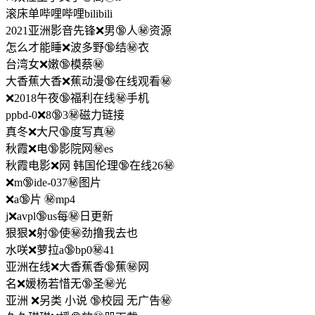
滚床单哔哩哔哩bilibili
2021亚洲影音先锋❌男🔞人㊙️资源
怎么才能睡❌波多野🔞结㊙️衣
台湾女❌嫩🔞模蔡㊙️
大香蕉大香❌蕉动漫🔞在线观看㊙️
❌2018午夜🔞福利在线㊙️手机
ppbd-0❌8🔞3㊙️磁力链接
真冬❌大尺🔞度写真㊙️
秋霞❌电🔞影院网㊙️es
秋霞电影❌网 韩国伦理🔞在线26㊙️
❌m🔞ide-037㊙️图片
❌a🔞片 ㊙️mp4
j❌avpl🔞us每㊙️日更新
狠狠❌射🔞使㊙️劲撸我去也
水咲❌萝拉a🔞bp0㊙️41
亚洲在线❌大香蕉香🔞蕉㊙️网
名❌媛杨若惜无🔞圣㊙️光
亚洲 ❌另类 小说 🔞校园 无广告㊙️