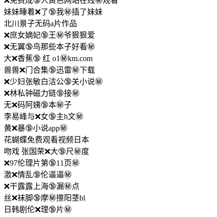
❌免费成🔞人黄色网站在线㊙️观看
妹妹睡着❌了🔞我㊙️插了妹妹
北川景子无码a片作品
❌庶女嫡妃🔞王㊙️爷狠狠爱
❌无翼🔞鸟那些本子好看㊙️
大❌香蕉🔞 红 o1㊙️km.com
兽兽❌门合集🔞迅雷㊙️下载
❌少妇张敏白洁公🔞关小说㊙️
❌林私钟磁力链🔞接㊙️
无❌码阿姨🔞本㊙️子
李易峰与❌女🔞主h文㊙️
黄❌暴🔞小说app㊙️
花蝴蝶免费观看视频日本
吻戏 张国荣❌大🔞尺㊙️度
❌97伦理片第🔞11页㊙️
激❌情乱🔞伦逼逼㊙️
❌干露露上海🔞漏㊙️点
丝❌袜脚🔞摩㊙️擦阳茎bl
日韩剧伦❌理🔞片㊙️